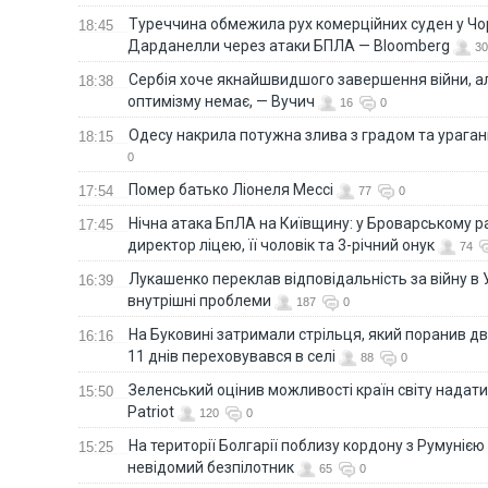
Туреччина обмежила рух комерційних суден у Чо
18:45
Дарданелли через атаки БПЛА — Bloomberg
30
Сербія хоче якнайшвидшого завершення війни, ал
18:38
оптимізму немає, — Вучич
16
0
Одесу накрила потужна злива з градом та урага
18:15
0
Помер батько Ліонеля Мессі
17:54
77
0
Нічна атака БпЛА на Київщину: у Броварському р
17:45
директор ліцею, її чоловік та 3-річний онук
74
Лукашенко переклав відповідальність за війну в Ук
16:39
внутрішні проблеми
187
0
На Буковині затримали стрільця, який поранив дв
16:16
11 днів переховувався в селі
88
0
Зеленський оцінив можливості країн світу надати
15:50
Patriot
120
0
На території Болгарії поблизу кордону з Румунією
15:25
невідомий безпілотник
65
0