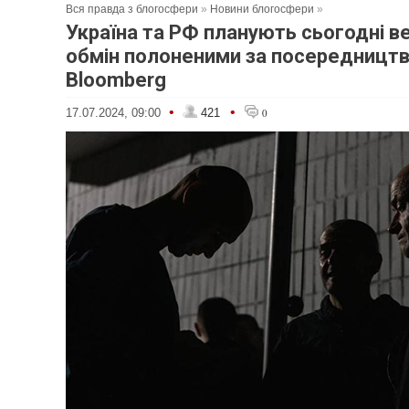
Вся правда з блогосфери
»
Новини блогосфери
»
Україна та РФ планують сьогодні в
обмін полоненими за посередництв
Bloomberg
•
•
17.07.2024, 09:00
421
0