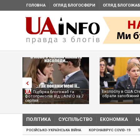
ГОЛОВНА
ОГЛЯД БЛОГОСФЕРИ
ОГЛЯД БЛОГОЖАБ
Експослу в США Ст
Підбірка блогожаб та
обрали запобіжний 
фотоприколів від UAINFO за 7
серпня
ПОЛІТИКА
СУСПІЛЬСТВО
ЕКОНОМІКА
Н
РОСІЙСЬКО-УКРАЇНСЬКА ВІЙНА
КОРОНАВІРУС COVID-19