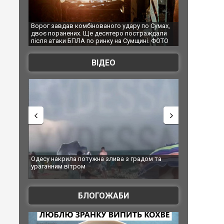
о удару по Сумах,
За 2000 кілометрів від кордону з Україною: в
"М
еро постраждали
Єкатеринбурзі після атаки дронів загорівся
су
 на Сумщині. ФОТО
склад Wildberries. ФОТО. ВІДЕО
ВІДЕО
ива з градом та
Вже вивели на тести: Ferrari готує оновлення
Ви
позашляховика Purosangue. ВІДЕО
фі
БЛОГОЖАБИ