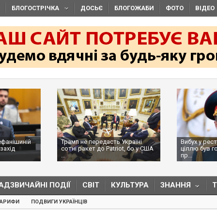
БЛОГОСТРІЧКА
ДОСЬЄ
БЛОГОЖАБИ
ФОТО
ВІДЕО
ефанішиній
Трамп не передасть Україні
Вибух у рес
захід
сотні ракет до Patriot, бо у США
ціллю був г
...
пр...
АДЗВИЧАЙНІ ПОДІЇ
СВІТ
КУЛЬТУРА
ЗНАННЯ
ТАРИФИ
ПОДВИГИ УКРАЇНЦІВ