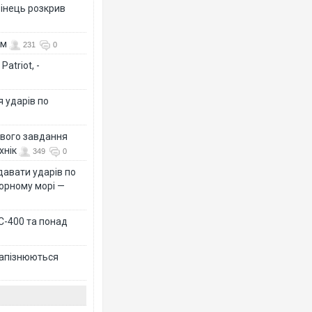
бінець розкрив
ом
231
0
atriot, -
я ударів по
ового завдання
хнік
349
0
давати ударів по
Чорному морі —
 С-400 та понад
 запізнюються