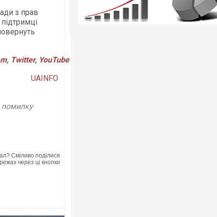
ади з прав
 підтримці
 повернуть
am
,
Twitter
,
YouTube
UAINFO
у помилку
ал? Сміливо поділися
режах через ці кнопки