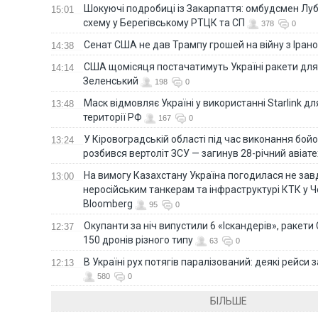
Шокуючі подробиці із Закарпаття: омбудсмен Лу
15:01
схему у Берегівському РТЦК та СП
378
0
Сенат США не дав Трампу грошей на війну з Іран
14:38
США щомісяця постачатимуть Україні ракети для P
14:14
Зеленський
198
0
Маск відмовляє Україні у використанні Starlink дл
13:48
території РФ
167
0
У Кіровоградській області під час виконання бой
13:24
розбився вертоліт ЗСУ — загинув 28-річний авіате
На вимогу Казахстану Україна погодилася не зав
13:00
неросійським танкерам та інфраструктурі КТК у 
Bloomberg
95
0
Окупанти за ніч випустили 6 «Іскандерів», ракети
12:37
150 дронів різного типу
63
0
В Україні рух потягів паралізований: деякі рейси
12:13
580
0
БІЛЬШЕ