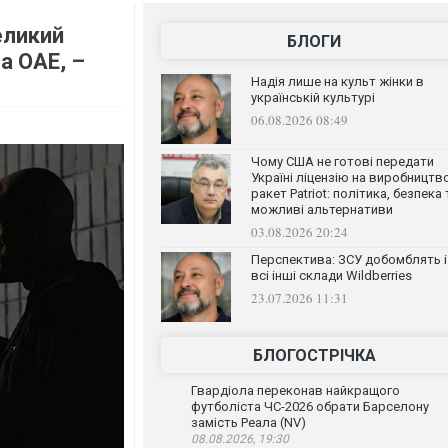
еликий
БЛОГИ
а ОАЕ, –
Надія лише на культ жінки в
українській культурі
06.08.2026 08:49
Чому США не готові передати
Україні ліцензію на виробництв
ракет Patriot: політика, безпека 
можливі альтернативи
03.08.2026 20:24
Перспектива: ЗСУ добомблять і
всі інші склади Wildberries
23.07.2026 11:31
БЛОГОСТРІЧКА
Гвардіола переконав найкращого
футболіста ЧС-2026 обрати Барселону
замість Реала (NV)
08.08.2026, 19:30