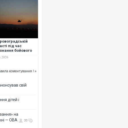
Ворог завдав комбінованог
двоє поранених. Ще десят
після атаки БПЛА по ринку
іровоградській
асті під час
онання бойового
дання розбився
8.2026
толіт ЗСУ — загинув
річний авіатехнік
вила коментування ! »
анонсував свій
Одесу накрила потужна зл
ураганним вітром
ня дітей і
вання» на
кні — ОВА
33