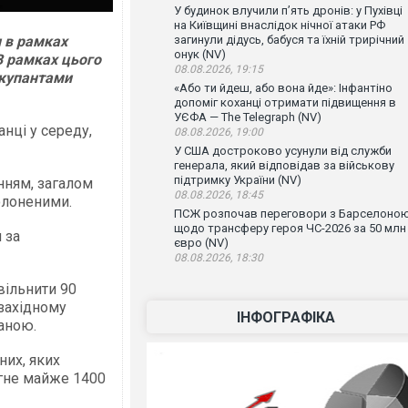
У будинок влучили п’ять дронів: у Пухівці
на Київщині внаслідок нічної атаки РФ
 в рамках
загинули дідусь, бабуся та їхній трирічний
онук (NV)
 В рамках цього
08.08.2026, 19:15
окупантами
«Або ти йдеш, або вона йде»: Інфантіно
допоміг коханці отримати підвищення в
УЄФА — The Telegraph (NV)
анці у середу,
08.08.2026, 19:00
У США достроково усунули від служби
генерала, який відповідав за військову
підтримку України (NV)
нням, загалом
08.08.2026, 18:45
олоненими.
ПСЖ розпочав переговори з Барселоно
щодо трансферу героя ЧС-2026 за 50 млн
 за
євро (NV)
08.08.2026, 18:30
вільнити 90
 західному
ІНФОГРАФІКА
аною.
них, яких
ягне майже 1400