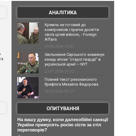
АНАЛІТИКА
Кремль не готовий до
компромісів і прагне досягти
своїх цілей війною, - Foreign
Affairs
03.08.2026 13:02
о
Звільнення Сирського знаменує
та
кінець епохи "старої гвардії" в
українській армії — NYT
23.07.2026 10:32
Повний текст резонансного
брифінга Михайла Федорова
18.07.2026 09:27
ОПИТУВАННЯ
На вашу думку, коли далекобійні санкції
України примусять росію сісти за стіл
переговорів?