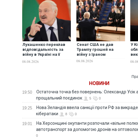
Лукашенко переклав
Сенат США не дав
У К
відповідальність за
Трампу грошей на
обл
війну в Україні на її
війну з Іраном
вик
внутрішні проблеми
зав
08.08.2026
08.08.2026
08.0
вер
28-
Пра
НОВИНИ
Остаточна точка без повернень: Олександр Усік 
19:50
прощальний поєдинок
5
0
Нова Зеландія ввела санкції проти РФ за викраден
19:25
кібератаки
8
0
На Херсонщині окупанти розпочали «вільне полю
19:01
автотранспорт за допомогою дронів на оптоволо
0