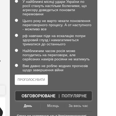
У найближчі місяці удари України по
росії стануть настільки болючими, що
агресору доведеться поновити
перемовини
Цього року не варто чекати поновлення
переговорного процесу. А от наступного
- можливо все
рф навпаки піде на ескалацію попри
здоровий глузд і намагатиметься
триматися до останнього
Найближчим часом росія може
погодитись на переговори, але
серйозних намірів росіяни не матимуть
ю
Вже давно не роблю жодних прогнозів
щодо завершення війни
ОБГОВОРЮВАНЕ
|
ПОПУЛЯРНЕ
День
Місяць
За весь час