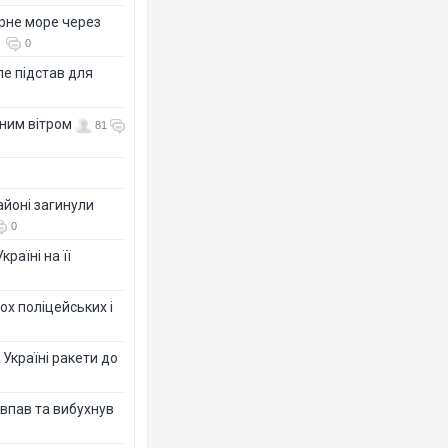
рне море через
0
е підстав для
нним вітром
81
айоні загинули
0
раїні на її
ох поліцейських і
 Україні ракети до
 впав та вибухнув