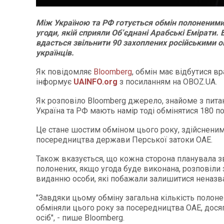
Між Україною та РФ готується обмін полоненими
угоди, якій сприяли Об’єднані Арабські Емірати.
вдасться звільнити 90 захоплених російськими 
українців.
Як повідомляє
Bloomberg
, обмін має відбутися вр
інформує
UAINFO.org
з посиланням на OBOZ.UA.
Як розповіло Bloomberg джерело, знайоме з пита
Україна та РФ мають намір тоді обмінятися 180 п
Це стане шостим обміном цього року, здійсненим
посередництва держави Перської затоки ОАЕ.
Також вказується, що кожна сторона планувала з
полонених, якщо угода буде виконана, розповіли
виданню особи, які побажали залишитися неназв
"Завдяки цьому обміну загальна кількість полоне
обміняли цього року за посередництва ОАЕ, дос
осіб", - пише Bloomberg.