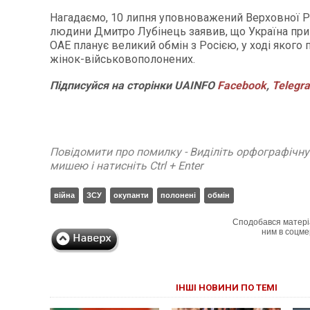
Нагадаємо, 10 липня уповноважений Верховної Р
людини Дмитро Лубінець заявив, що Україна при
ОАЕ планує великий обмін з Росією, у ході якого
жінок-військовополонених.
Підписуйся на сторінки UAINFO
Facebook
,
Telegr
Повідомити про помилку - Виділіть орфографічн
мишею і натисніть Ctrl + Enter
війна
ЗСУ
окупанти
полонені
обмін
Сподобався матері
ним в соцме
ІНШІ НОВИНИ ПО ТЕМІ