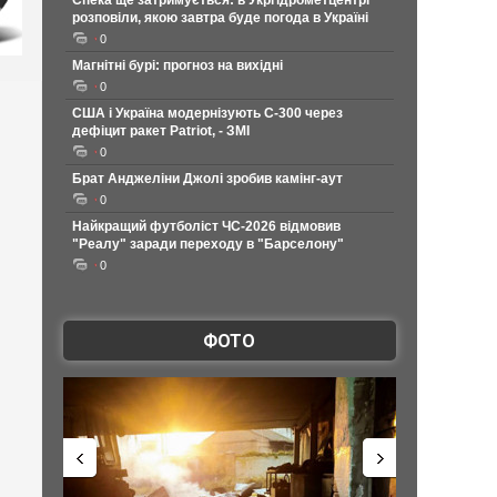
Спека ще затримується: в Укргідрометцентрі
розповіли, якою завтра буде погода в Україні
0
Магнітні бурі: прогноз на вихідні
0
США і Україна модернізують С-300 через
дефіцит ракет Patriot, - ЗМІ
0
Брат Анджеліни Джолі зробив камінг-аут
0
Найкращий футболіст ЧС-2026 відмовив
"Реалу" заради переходу в "Барселону"
0
ФОТО