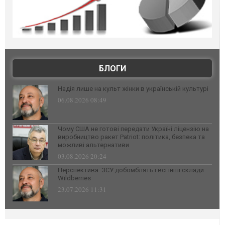
БЛОГИ
Надія лише на культ жінки в українській культурі
06.08.2026 08:49
Чому США не готові передати Україні ліцензію на
виробництво ракет Patriot: політика, безпека та
можливі альтернативи
03.08.2026 20:24
Перспектива: ЗСУ добомблять і всі інші склади
Wildberries
23.07.2026 11:31