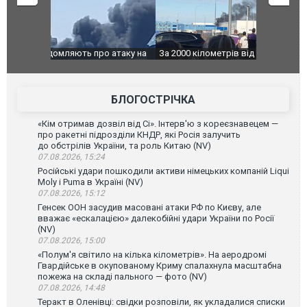
о атаку на
За 2000 кілометрів від кордону з Україною: в
В Таїланді 
го диму.
Єкатеринбурзі після атаки дронів загорівся
блискавки 
склад Wildberries. ФОТО. ВІДЕО
постражда
БЛОГОСТРІЧКА
«Кім отримав дозвіл від Сі». Інтерв'ю з кореєзнавецем —
про ракетні підрозділи КНДР, які Росія залучить
до обстрілів України, та роль Китаю (NV)
07.08.2026, 15:24
Російські удари пошкодили активи німецьких компаній Liqui
Moly і Puma в Україні (NV)
07.08.2026, 15:12
Генсек ООН засудив масовані атаки РФ по Києву, але
вважає «ескалацією» далекобійні удари України по Росії
(NV)
07.08.2026, 15:00
«Полум'я світило на кілька кілометрів». На аеродромі
Гвардійське в окупованому Криму спалахнула масштабна
пожежа на складі пального — фото (NV)
07.08.2026, 14:48
Теракт в Оленівці: свідки розповіли, як укладалися списки