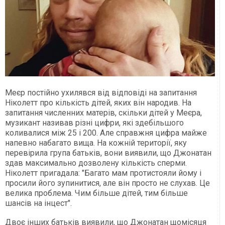
Меєр постійно ухилявся від відповіді на запитання
Ніколетт про кількість дітей, яких він народив. На
запитання численних матерів, скільки дітей у Меєра,
музикант називав різні цифри, які здебільшого
коливалися між 25 і 200. Але справжня цифра майже
напевно набагато вища. На кожній території, яку
перевірила група батьків, вони виявили, що Джонатан
здав максимально дозволену кількість сперми.
Ніколетт пригадала: "Багато мам протистояли йому і
просили його зупинитися, але він просто не слухав. Це
велика проблема. Чим більше дітей, тим більше
шансів на інцест".
Двоє інших батьків виявили, що Джонатан щомісяця