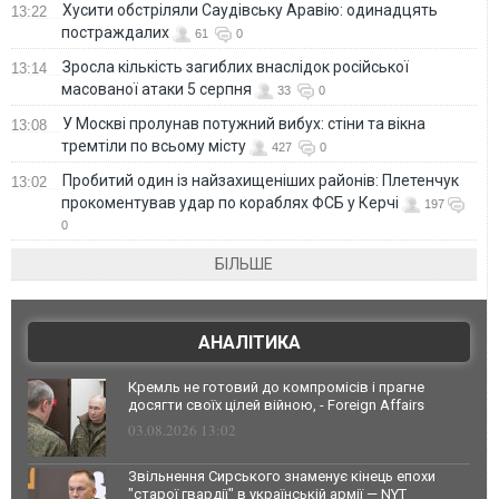
Хусити обстріляли Саудівську Аравію: одинадцять
13:22
постраждалих
61
0
Зросла кількість загиблих внаслідок російської
13:14
масованої атаки 5 серпня
33
0
У Москві пролунав потужний вибух: стіни та вікна
13:08
тремтіли по всьому місту
427
0
Пробитий один із найзахищеніших районів: Плетенчук
13:02
прокоментував удар по кораблях ФСБ у Керчі
197
0
БІЛЬШЕ
АНАЛІТИКА
Кремль не готовий до компромісів і прагне
досягти своїх цілей війною, - Foreign Affairs
03.08.2026 13:02
Звільнення Сирського знаменує кінець епохи
"старої гвардії" в українській армії — NYT