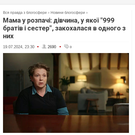
Вся правда з блогосфери
»
Новини блогосфери
»
Мама у розпачі: дівчина, у якої "999
братів і сестер", закохалася в одного з
них
•
•
19.07.2024, 23:30
2690
0