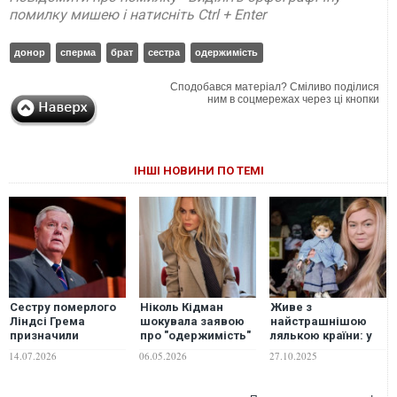
помилку мишею і натисніть Ctrl + Enter
донор
сперма
брат
сестра
одержимість
Сподобався матеріал? Сміливо поділися
ним в соцмережах через ці кнопки
ІНШІ НОВИНИ ПО ТЕМІ
Сестру померлого
Ніколь Кідман
Живе з
Ліндсі Грема
шокувала заявою
найстрашнішою
призначили
про "одержимість"
лялькою країни: у
сенаторкою США
росіянами
Британії жінка
14.07.2026
06.05.2026
27.10.2025
замість нього
зібрала колекцію
"одержимих" речей