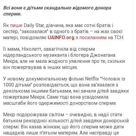
Всі вони є дітьми скандально відомого донора
сперми.
Як
пише
Daily Star, дівчина, яка має сотні братів і
сестер, "закохалася" в одного з братів – на жах своєї
матері, повідомляє
UAINFO.org
з
посиланням
на ТСН.
Її мама, Ніколетт, завагітніла від сперми
нідерландського музиканта і блогера Джонатана
Меєра, але не мала жодного уявлення про те, скільки
він пожертвував в інших місцях.
У новому документальному фільмі Netflix "Чоловік із
1000 дітьми" розповідається, що вона зв'язалася з
декількома іншими батьками, які зачали дітей завдяки
пожертвам Меєра. Саме тоді вона усвідомила
масштаби його одержимості донорством сперми.
Меєр подорожував світом – очевидно, в надії стати
батьком рекордної кількості дітей завдяки донорській
спермі. Він казав жінкам, що його сперма може дати
нащадків лише п'ятьом матерям. Але насправді ця