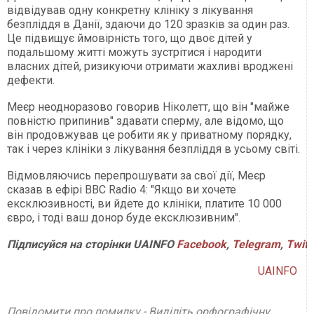
відвідував одну конкретну клініку з лікування
безпліддя в Данії, здаючи до 120 зразків за один раз.
Це підвищує ймовірність того, що двоє дітей у
подальшому житті можуть зустрітися і народити
власних дітей, ризикуючи отримати жахливі вроджені
дефекти.
Меєр неодноразово говорив Ніколетт, що він "майже
повністю припинив" здавати сперму, але відомо, що
він продовжував це робити як у приватному порядку,
так і через клініки з лікування безпліддя в усьому світі.
Відмовляючись перепрошувати за свої дії, Меєр
сказав в ефірі BBC Radio 4: "Якщо ви хочете
ексклюзивності, ви йдете до клініки, платите 10 000
євро, і тоді ваш донор буде ексклюзивним".
Підписуйся на сторінки UAINFO
Facebook
,
Telegram
,
Twitt
UAINFO
Повідомити про помилку - Виділіть орфографічну