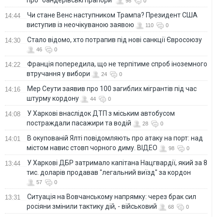
про "бандерівські прапори"
98
0
Чи стане Венс наступником Трампа? Президент США
14:44
виступив із неочікуваною заявою
110
0
Стало відомо, хто потрапив під нові санкції Євросоюзу
14:30
46
0
Франція попередила, що не терпітиме спроб іноземного
14:22
втручання у вибори
24
0
Мер Сеути заявив про 100 загиблих мігрантів під час
14:16
штурму кордону
44
0
У Харкові внаслідок ДТП з міським автобусом
14:08
постраждали пасажири та водій
28
0
В окупованій Ялті повідомляють про атаку на порт: над
14:01
містом навис стовп чорного диму. ВІДЕО
98
0
У Харкові ДБР затримало капітана Нацгвардії, який за 8
13:44
тис. доларів продавав "легальний виїзд" за кордон
57
0
Ситуація на Вовчанському напрямку: через брак сил
13:31
росіяни змінили тактику дій, - військовий
68
0