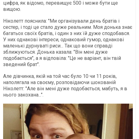
цифра, як відомо, перевищує 500 і може бути ще
вищою.
Ніколетт пояснила: "Ми організували день братів і
сестер, і тоді це стало дуже реальним. Моя донька знає
багатьох своїх братів, і один з них їй дуже сподобався.
У них однакові інтереси, однаковий гумор, однакові
маленькі дурнуваті риси... Так що вони справді
зближуються. Донька казала: "Він мені дуже
подобається", а я відповіла: "Це не варіант, він твій
зведений брат".
Але дівчинка, якій на той час було 10 чи 11 років,
наполягала на своєму, розповідаючи шокованій
Ніколетт: "Але він мені дуже подобається, мабуть, я в
нього закохана...".