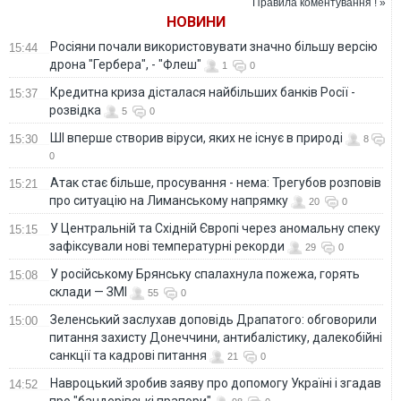
Правила коментування ! »
НОВИНИ
Росіяни почали використовувати значно більшу версію
15:44
дрона "Гербера", - "Флеш"
1
0
Кредитна криза дісталася найбільших банків Росії -
15:37
розвідка
5
0
ШІ вперше створив віруси, яких не існує в природі
15:30
8
0
Атак стає більше, просування - нема: Трегубов розповів
15:21
про ситуацію на Лиманському напрямку
20
0
У Центральній та Східній Європі через аномальну спеку
15:15
зафіксували нові температурні рекорди
29
0
У російському Брянську спалахнула пожежа, горять
15:08
склади — ЗМІ
55
0
Зеленський заслухав доповідь Драпатого: обговорили
15:00
питання захисту Донеччини, антибалістику, далекобійні
санкції та кадрові питання
21
0
Навроцький зробив заяву про допомогу Україні і згадав
14:52