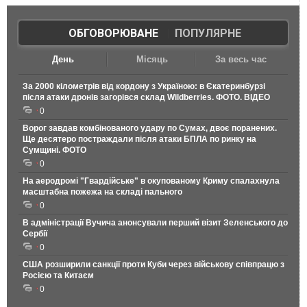
ОБГОВОРЮВАНЕ
|
ПОПУЛЯРНЕ
День
Місяць
За весь час
За 2000 кілометрів від кордону з Україною: в Єкатеринбурзі
після атаки дронів загорівся склад Wildberries. ФОТО. ВІДЕО
0
Ворог завдав комбінованого удару по Сумах, двоє поранених.
Ще десятеро постраждали після атаки БПЛА по ринку на
Сумщині. ФОТО
0
На аеродромі "Гвардійське" в окупованому Криму спалахнула
масштабна пожежа на складі пального
0
В адміністрації Вучича анонсували перший візит Зеленського до
Сербії
0
США розширили санкції проти Куби через військову співпрацю з
Росією та Китаєм
0