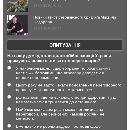
23.07.2026 10:32
Повний текст резонансного брифінга Михайла
Федорова
18.07.2026 09:27
ОПИТУВАННЯ
На вашу думку, коли далекобійні санкції України
примусять росію сісти за стіл переговорів?
У найближчі місяці удари України по росії стануть
настільки болючими, що агресору доведеться
поновити перемовини
Цього року не варто чекати поновлення переговорного
процесу. А от наступного - можливо все
рф навпаки піде на ескалацію попри здоровий глузд і
намагатиметься триматися до останнього
Найближчим часом росія може погодитись на
переговори, але серйозних намірів росіяни не
матимуть
Вже давно не роблю жодних прогнозів щодо