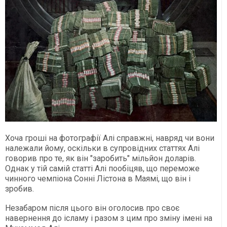
Хоча гроші на фотографії Алі справжні, навряд чи вони
належали йому, оскільки в супровідних статтях Алі
говорив про те, як він "заробить" мільйон доларів.
Однак у тій самій статті Алі пообіцяв, що переможе
чинного чемпіона Сонні Лістона в Маямі, що він і
зробив.
Незабаром після цього він оголосив про своє
навернення до ісламу і разом з цим про зміну імені на