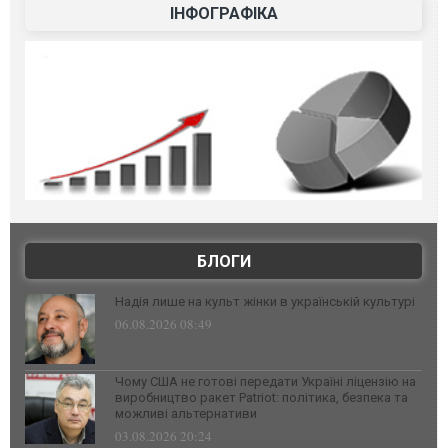
ІНФОГРАФІКА
БЛОГИ
Надія лише на культ жінки в українській культурі
06.08.2026 08:49
Чому США не готові передати Україні ліцензію на
виробництво ракет Patriot: політика, безпека та
можливі альтернативи
03.08.2026 20:24