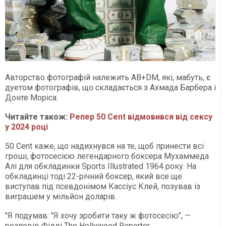
Авторство фотографій належить AB+DM, які, мабуть, є
дуетом фотографів, що складається з Ахмада Барбера і
Донте Моріса.
Читайте також:
Репер 50 Cent відмовився від сексу
у 2024 році
50 Cent каже, що надихнувся на те, щоб принести всі
гроші, фотосесією легендарного боксера Мухаммеда
Алі для обкладинки Sports Illustrated 1964 року. На
обкладинці тоді 22-річний боксер, який все ще
виступав під псевдонімом Кассіус Клей, позував із
виграшем у мільйон доларів.
"Я подумав: "Я хочу зробити таку ж фотосесію", —
розповів Фідді The Hollywood Reporter.