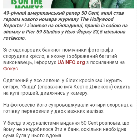
49-річний американський репер 50 Cent, який став
героєм нового номера журналу The Hollywood
Reporter і з'явився на обкладинці, приніс із собою на
зйомку в Pier 59 Studios у Нью-Йорку $3,5 мільйона
готівкою.
Зі стодоларових банкнот помічники фотографа
спорудили крісло, в якому і зображений багатий
виконавець, інформує
UAINFO.org
з посиланням на
Фокус
.
Одягнений у все зелене, у білих кросівках і курить
сигару, "Фідді" (справжнє ім'я Кертіс Джексон) сидить
на купі грошей, дивлячись у камеру.
На фотосесію його супроводжували чотири охоронці, а
готівку перевозили у двох важких валізах.
У бесіді з журналістами видання 50 Cent розповів, що
йому не знадобилося йти в банк, оскільки необхідна
сума була у нього вдома.