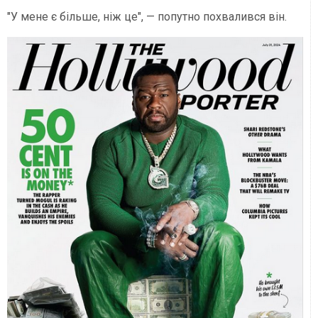
"У мене є більше, ніж це", — попутно похвалився він.