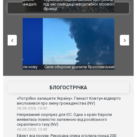
траждалі.
під час ліквідації масштабної лісової пожежі у
Болгарії з
ВІДЕО
Франції
ФОТО
чили нову
Сили оборони уразили Ярославський НПЗ:
Неймар вла
губернатор регіону заявив про наймасштабнішу
"Сантоса".
атаку. ВІДЕО
БЛОГОСТРІЧКА
«Потрібно залишити Україну». Гімнаст Ковтун відверто
висловився про зміну громадянства (NV)
06.08.2026, 14:00
Неприємний сюрприз для ЄС. Одна з країн Європи
виявилась повністю залежною від російського
скрапленого газу (NV)
06.08.2026, 13:48
Ефект від посухи. Рекордна спека оголила понад 200