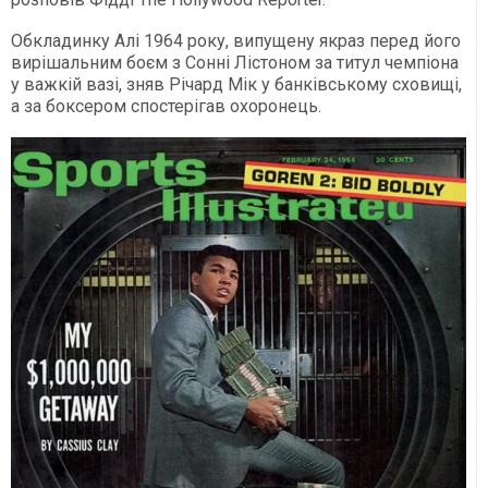
Обкладинку Алі 1964 року, випущену якраз перед його
вирішальним боєм з Сонні Лістоном за титул чемпіона
у важкій вазі, зняв Річард Мік у банківському сховищі,
а за боксером спостерігав охоронець.