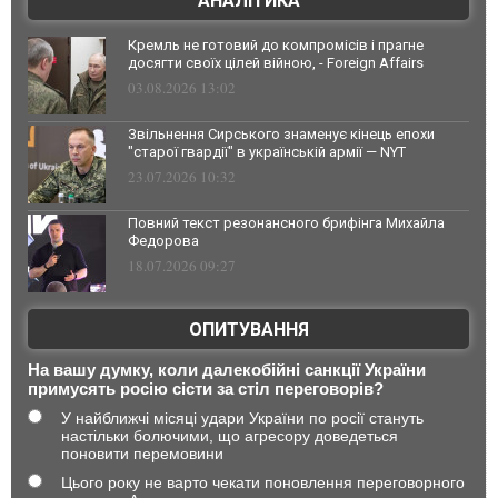
АНАЛІТИКА
Кремль не готовий до компромісів і прагне
досягти своїх цілей війною, - Foreign Affairs
03.08.2026 13:02
Звільнення Сирського знаменує кінець епохи
"старої гвардії" в українській армії — NYT
23.07.2026 10:32
Повний текст резонансного брифінга Михайла
Федорова
18.07.2026 09:27
ОПИТУВАННЯ
На вашу думку, коли далекобійні санкції України
примусять росію сісти за стіл переговорів?
У найближчі місяці удари України по росії стануть
настільки болючими, що агресору доведеться
поновити перемовини
Цього року не варто чекати поновлення переговорного