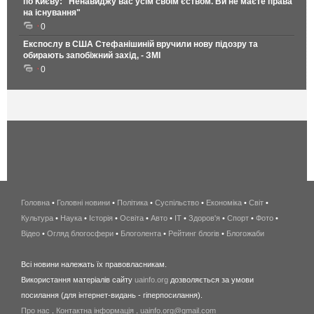
по Києву: "Ненавиджу вас усім своїм єством. Ви не маєте права
на існування"
0
Експослу в США Стефанішиній вручили нову підозру та
обирають запобіжний захід, - ЗМІ
0
Головна
•
Головні новини
•
Політика
•
Суспільство
•
Економіка
беспроводной
•
Світ
•
Культура
•
Наука
•
Історія
•
Освіта
•
Авто
•
IT
•
Здоров'я
интернет
•
Спорт
•
Фото
•
Відео
•
Огляд блогосфери
•
Блоголента
•
Рейтинг блогів
киев
•
Блогожаби
и
Всі новини належать їх правовласникам.
область
Використання матеріалів сайту
uainfo.org
дозволяється за умови
wimax
посилання (для інтернет-видань - гіперпосилання).
интернет
Про нас
.
Контактна інформація
.
uainfo.org@gmail.com
в