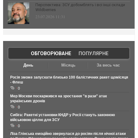
Перспектива: ЗСУ добомблять і всі інші склади
Wildberries
23.07.2026 11:31
ОБГОВОРЮВАНЕ
|
ПОПУЛЯРНЕ
День
Місяць
За весь час
Росія зможе запускати близько 100 балістичних ракет щомісяця
- Флеш
0
Мер Москви поскаржився на зростання "в рази" атак
українських дронів
0
Сибіга: Ракетні установки КНДР у Росії стануть законною
військовою ціллю для ЗСУ
0
Ліза Глінська емоційно звернулася до росіян після нічної атаки