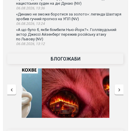
нацистських суден на дні Дунаю (NV)
06.08.2026, 13:36
«Динамо не зможе боротися за золото»: легенда Шахтаря
зробив гучний прогноз на УПЛ (NV)
06.08.2026, 13:24
«А що було б, якби бомбили Нью-Йорк?». Голлівудський
актор Джессі Айзенберг пережив російську атаку
по Львову (NV)
06.08.2026, 13:12
БЛОГОЖАБИ