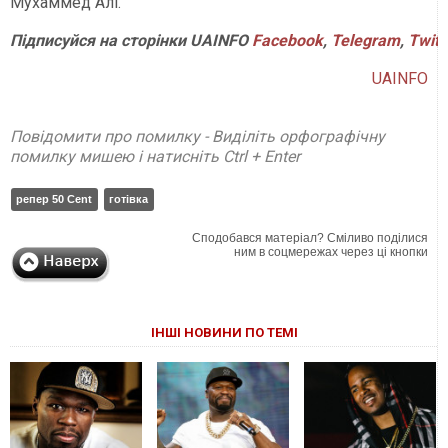
Мухаммед Алі.
Підписуйся
на
сторінки
UAINFO
Facebook
,
Telegram
,
Twitt
UAINFO
Повідомити про помилку - Виділіть орфографічну
помилку мишею і натисніть Ctrl + Enter
репер 50 Cent
готівка
Сподобався матеріал? Сміливо поділися
ним в соцмережах через ці кнопки
ІНШІ НОВИНИ ПО ТЕМІ