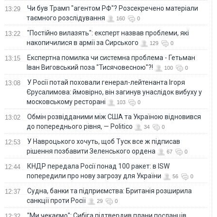
Чи був Трамп "агентом РФ"? Розсекречено матеріали
13:29
таємного розслідування
160
0
"Постійно вилазять": експерт назвав проблеми, які
13:22
накопичилися в армії за Сирського
129
0
Eкспертна помилка чи системна проблема - Гетьман
13:15
Іван Виговський поза "Тисячовесною"?!
100
0
У Росії потай поховали генерал-лейтенанта Ігоря
13:08
Єрусалимова: ймовірно, він загинув унаслідок вибуху у
московському ресторані
103
0
Обмін розвідданими між США та Україною відновився
13:02
до попереднього рівня, — Politico
34
0
У Навроцького хочуть, щоб Туск все ж підписав
12:53
рішення позбавити Зеленського ордена
67
0
КНДР передала Росії понад 100 ракет: в ISW
12:44
попередили про нову загрозу для України
56
0
Судна, банки та підприємства: Британія розширила
12:37
санкції проти Росії
29
0
"Ми чекаємо": Сибіга підтвердив плани посланців
12:32