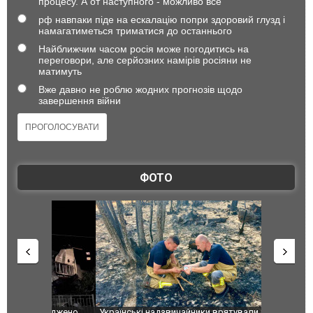
процесу. А от наступного - можливо все
рф навпаки піде на ескалацію попри здоровий глузд і
намагатиметься триматися до останнього
Найближчим часом росія може погодитись на
переговори, але серйозних намірів росіяни не
матимуть
Вже давно не роблю жодних прогнозів щодо
завершення війни
ФОТО
шкоджено
Українські надзвичайники врятували козуленя
СБУ за спр