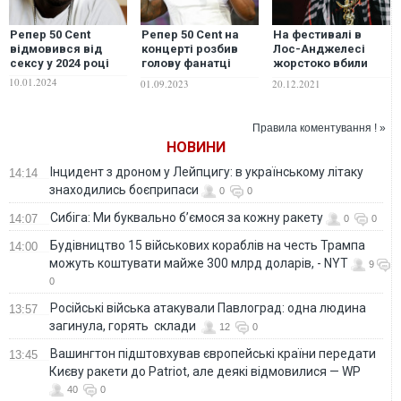
Репер 50 Cent
Репер 50 Cent на
На фестивалі в
відмовився від
концерті розбив
Лос-Анджелесі
сексу у 2024 році
голову фанатці
жорстоко вбили
мікрофоном: що
репера Drakeo the
10.01.2024
01.09.2023
20.12.2021
його так розлютило.
Ruler
ВІДЕО
Правила коментування ! »
НОВИНИ
Інцидент з дроном у Лейпцигу: в українському літаку
14:14
знаходились боєприпаси
0
0
Сибіга: Ми буквально б’ємося за кожну ракету
14:07
0
0
Будівництво 15 військових кораблів на честь Трампа
14:00
можуть коштувати майже 300 млрд доларів, - NYT
9
0
Російські війська атакували Павлоград: одна людина
13:57
загинула, горять склади
12
0
Вашингтон підштовхував європейські країни передати
13:45
Києву ракети до Patriot, але деякі відмовилися — WP
40
0