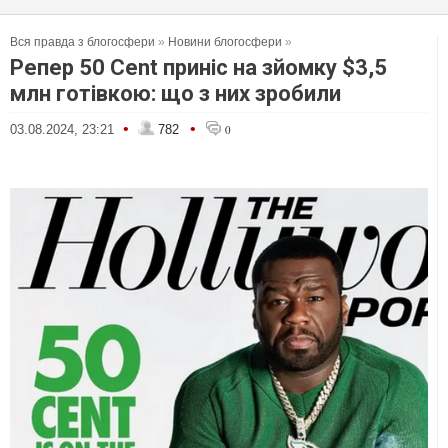
Вся правда з блогосфери
»
Новини блогосфери
»
Репер 50 Cent приніс на зйомку $3,5
млн готівкою: що з них зробили
•
•
03.08.2024, 23:21
782
0