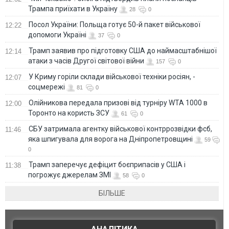
Трампа приїхати в Україну
28
0
Посол України: Польща готує 50-й пакет військової
12:22
допомоги Україні
37
0
Трамп заявив про підготовку США до наймасштабнішої
12:14
атаки з часів Другої світової війни
157
0
У Криму горіли склади військової техніки росіян, -
12:07
соцмережі
81
0
Олійникова передала призові від турніру WTA 1000 в
12:00
Торонто на користь ЗСУ
61
0
СБУ затримала агентку військової контррозвідки фсб,
11:46
яка шпигувала для ворога на Дніпропетровщині
59
0
Трамп заперечує дефіцит боєприпасів у США і
11:38
погрожує джерелам ЗМІ
58
0
БІЛЬШЕ