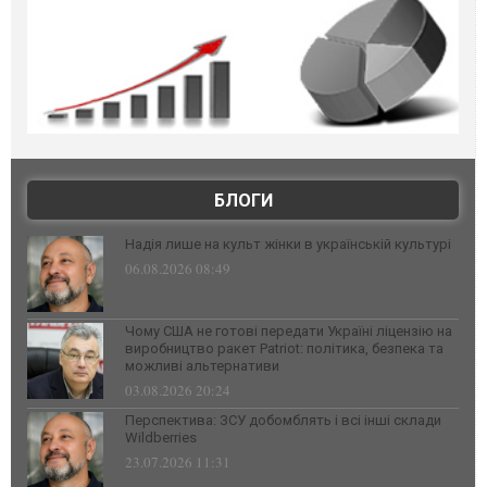
БЛОГИ
Надія лише на культ жінки в українській культурі
06.08.2026 08:49
Чому США не готові передати Україні ліцензію на
виробництво ракет Patriot: політика, безпека та
можливі альтернативи
03.08.2026 20:24
Перспектива: ЗСУ добомблять і всі інші склади
Wildberries
23.07.2026 11:31