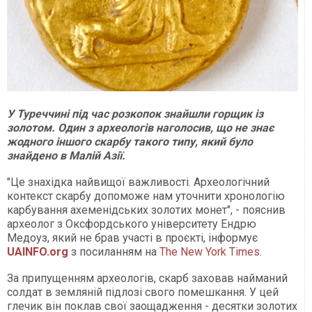
У Туреччині під час розкопок знайшли горщик із
золотом. Один з археологів наголосив, що не знає
жодного іншого скарбу такого типу, який було
знайдено в Малій Азії.
"Це знахідка найвищої важливості. Археологічний
контекст скарбу допоможе нам уточнити хронологію
карбування ахеменідських золотих монет", - пояснив
археолог з Оксфордського університету Ендрю
Медоуз, який не брав участі в проєкті, інформує
UAINFO.org
з посиланням на
The New York Times
.
За припущенням археологів, скарб заховав найманий
солдат в земляній підлозі свого помешкання. У цей
глечик він поклав свої заощадження - десятки золотих