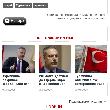
скарб
Туреччина
археолог
Сподобався матеріал? Сміливо поділися
ним в соцмережах через ці кнопки
ІНШІ НОВИНИ ПО ТЕМІ
Туреччина
РФ може вдатися
Туреччина
закриває
до ядерної зброї,
обмежила рух
Дарданелли для
якщо опиниться
комерційних суден
частини суден:
перед загрозою
у Чорне море через
09.08.2026
09.08.2026
08.08.2026
глава МЗС Фідан
виживання країни,
Дарданелли через
роз'яснив позицію
- лава МЗС
атаки БПЛА —
Анкари
Туреччини Фідан
Bloomberg
Правила коментування ! »
НОВИНИ