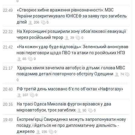
0
«Створює хибне враження рівнозначності»: МЗС
22:49
України розкритикувало ЮНІСЕФ за заяву про загибель
дітей
206
0
На Херсонщині розширили зону обов’язкової евакуації
22:22
через російський терор
39
0
«На кожен удар буде відповідь»: Зеленський анонсував
21:42
нові переговори щодо ПВО та атаки по російських НПЗ
65
0
Ударна хвиля зачепила автобус із дітьми: голова МВС
21:17
повідомив деталі повторного обстрілу Одещини
74
0
РФ третій день масовано б'є по об'єктах «Нафтогазу»
20:40
107
0
На трасі Одеса Миколаїв фургон врізався у два
20:16
мікроавтобуси, троє загиблих
90
0
Експрем'єрці Свириденко можуть запропонувати нову
19:49
посаду, і йдеться не про дипломатичну діяльність -
джерело
156
0