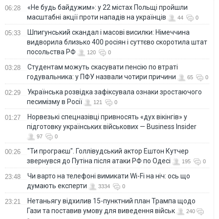
«Не будь байдужим»: у 22 містах Польщі пройшли
06:28
масштабні акції проти нападів на українців
44
0
Шпигунський скандал і масові висилки: Німеччина
05:33
видворила близько 400 росіян і суттєво скоротила штат
посольства РФ
120
0
Студентам можуть скасувати пенсію по втраті
03:28
годувальника: у ПФУ назвали чотири причини
65
0
Українська розвідка зафіксувала ознаки зростаючого
02:29
песимізму в Росії
121
0
Норвезькі спецназівці привносять «дух вікінгів» у
01:27
підготовку українських військових — Business Insider
97
0
"Ти програєш". Голлівудський актор Ештон Кутчер
00:26
звернувся до Путіна після атаки РФ по Одесі
195
0
Чи варто на телефонi вимикати Wi-Fi на ніч: ось що
23:48
думають експерти
3334
0
Нетаньягу відхилив 15-пунктний план Трампа щодо
23:21
Гази та поставив умову для виведення військ
240