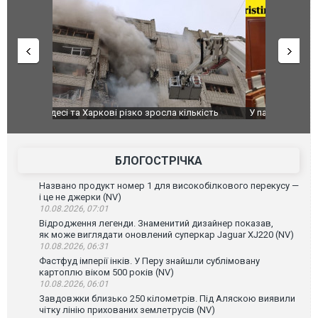
ькість
У парламенті Косово прем'єра закидали яйцями
Приїхав за
до українс
зіркового 
БЛОГОСТРІЧКА
Названо продукт номер 1 для високобілкового перекусу —
і це не джерки (NV)
10.08.2026, 07:01
Відродження легенди. Знаменитий дизайнер показав,
як може виглядати оновлений суперкар Jaguar XJ220 (NV)
10.08.2026, 06:31
Фастфуд імперії інків. У Перу знайшли сублімовану
картоплю віком 500 років (NV)
10.08.2026, 06:01
Завдовжки близько 250 кілометрів. Під Аляскою виявили
чітку лінію прихованих землетрусів (NV)