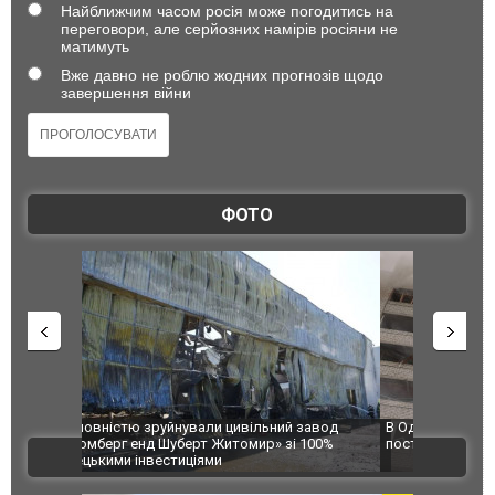
Найближчим часом росія може погодитись на
переговори, але серйозних намірів росіяни не
матимуть
Вже давно не роблю жодних прогнозів щодо
завершення війни
ФОТО
 завод
В Одесі та Харкові різко зросла кількість
Ворог завд
 100%
постраждалих від обстрілу РФ
двоє пора
ВІДЕО
після атак