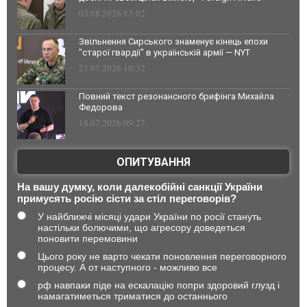
03.08.2026 13:02
Звільнення Сирського знаменує кінець епохи
"старої гвардії" в українській армії — NYT
23.07.2026 10:32
Повний текст резонансного брифінга Михайла
Федорова
18.07.2026 09:27
ОПИТУВАННЯ
На вашу думку, коли далекобійні санкції України
примусять росію сісти за стіл переговорів?
У найближчі місяці удари України по росії стануть
настільки болючими, що агресору доведеться
поновити перемовини
Цього року не варто чекати поновлення переговорного
процесу. А от наступного - можливо все
рф навпаки піде на ескалацію попри здоровий глузд і
намагатиметься триматися до останнього