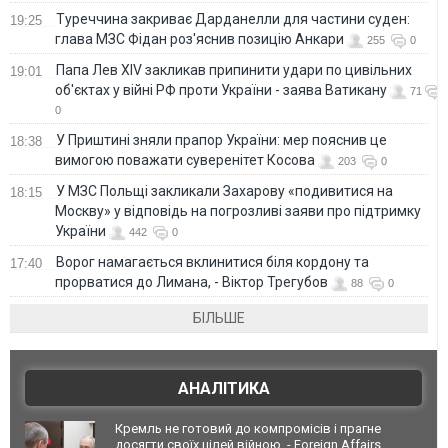
Туреччина закриває Дарданелли для частини суден:
19:25
глава МЗС Фідан роз'яснив позицію Анкари
255
0
Папа Лев XIV закликав припинити удари по цивільних
19:01
об'єктах у війні РФ проти України - заява Ватикану
71
0
У Приштині зняли прапор України: мер пояснив це
18:38
вимогою поважати суверенітет Косова
203
0
У МЗС Польщі закликали Захарову «подивитися на
18:15
Москву» у відповідь на погрозливі заяви про підтримку
України
442
0
Ворог намагається вклинитися біля кордону та
17:40
прорватися до Лимана, - Віктор Трегубов
88
0
БІЛЬШЕ
АНАЛІТИКА
Кремль не готовий до компромісів і прагне
досягти своїх цілей війною, - Foreign Affairs