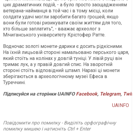
цих драматичних подій, - а було просто заощадженням
ветерана-найманця в той час і в тому місці, коли
солдати удачі могли заробити багато грошей, якщо
вони були готові ризикувати своїм життям для того,
хто більше заплатить", - вважає археолог з
Мічиганського університету Крістофер Ратте.
Водночас золоті монети-дарики є досить рідкісними.
На їхній лицьовій стороні намальовано перського царя,
який стоїть на колінах у довгій туніці. У лівій руці він
тримає лук, а у правій довгий спис. На зворотній
стороні стоїть відповідний штамп. Наразі ці монети
зберігаються в археологічному музеї Ефеса в
Туреччині.
Підписуйся
на
сторінки
UAINFO
Facebook
,
Telegram
,
Twitt
UAINFO
Повідомити про помилку - Виділіть орфографічну
помилку мишею і натисніть Ctrl + Enter