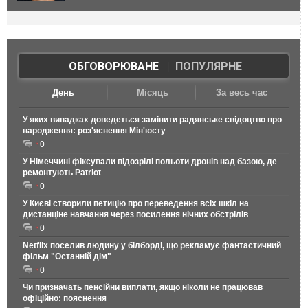
ОБГОВОРЮВАНЕ
|
ПОПУЛЯРНЕ
День
Місяць
За весь час
У яких випадках доведеться замінити радянське свідоцтво про
народження: роз'яснення Мін'юсту
0
У Німеччині фіксували підозрілі польоти дронів над базою, де
ремонтують Patriot
0
У Києві створили петицію про переведення всіх шкіл на
дистанціне навчання через посилення нічних обстрілів
0
Netflix поселив людину у білборді, що рекламує фантастичний
фільм "Останній дім"
0
Чи призначать пенсійни виплати, якщо ніколи не працював
офіційно: пояснення