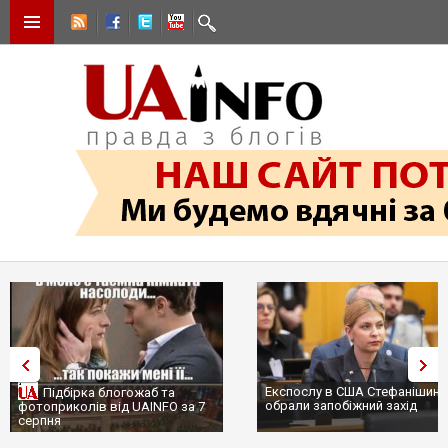
Експослу в США Стефанішині
Підбірка блогожаб та
обрали запобіжний захід
фотоприколів від UAINFO за 7
серпня