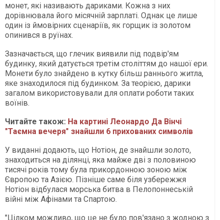
монет, які називають дариками. Кожна з них
дорівнювала його місячній зарплаті. Однак це лише
один із ймовірних сценаріїв, як горщик із золотом
опинився в руїнах.
Зазначається, що глечик виявили під подвір'ям
будинку, який датується третім століттям до нашої ери.
Монети було знайдено в кутку більш раннього житла,
яке знаходилося під будинком. За теорією, дарики
загалом використовували для оплати роботи таких
воїнів.
Читайте також:
На картині Леонардо Да Вінчі
"Таємна вечеря" знайшли 6 прихованих символів
У виданні додають, що Нотіон, де знайшли золото,
знаходиться на ділянці, яка майже дві з половиною
тисячі років тому була прикордонною зоною між
Європою та Азією. Пізніше саме біля узбережжя
Нотіон відбулася морська битва в Пелопоннеській
війні між Афінами та Спартою.
"Цілком можливо, що це не було пов'язано з жодною з