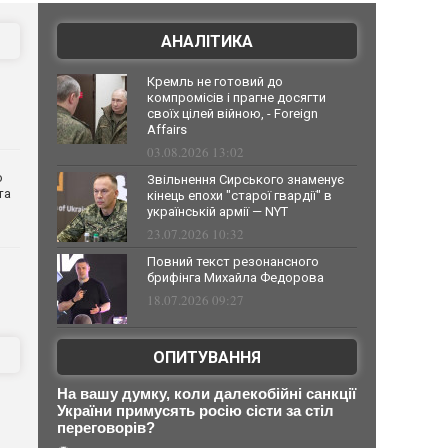
АНАЛІТИКА
Кремль не готовий до
компромісів і прагне досягти
своїх цілей війною, - Foreign
Affairs
03.08.2026 13:02
о
Звільнення Сирського знаменує
та
кінець епохи "старої гвардії" в
українській армії — NYT
23.07.2026 10:32
Повний текст резонансного
брифінга Михайла Федорова
18.07.2026 09:27
ОПИТУВАННЯ
На вашу думку, коли далекобійні санкції
України примусять росію сісти за стіл
переговорів?