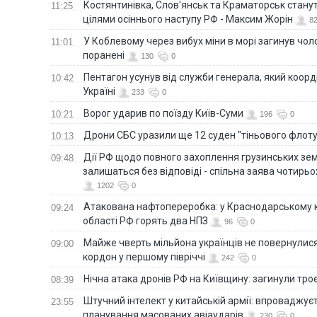
Костянтинівка, Слов'янськ та Краматорськ стану
11:25
цілями осіннього наступу РФ - Максим Жорін
8
У Коблевому через вибух міни в морі загинув чоло
11:01
поранені
130
0
Пентагон усунув від служби генерала, який коор
10:42
Україні
233
0
Ворог ударив по поїзду Київ-Суми
10:21
196
0
Дрони СБС уразили ще 12 суден "тіньового флот
10:13
Дії РФ щодо повного захоплення грузинських зе
09:48
залишаться без відповіді - спільна заява чотирьо
1202
0
Атакована нафтопереробка: у Краснодарському к
09:24
області РФ горять два НПЗ
96
0
Майже чверть мільйона українців не повернулися 
09:00
кордон у першому півріччі
242
0
Нічна атака дронів РФ на Київщину: загинули троє
08:39
Штучний інтелект у китайській армії: впроваджує
23:55
планування масованих авіаударів
230
0