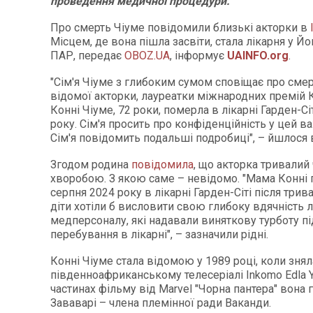
проведення медичної процедури.
Про смерть Чіуме повідомили близькі акторки в
Місцем, де вона пішла засвіти, стала лікарня у Йо
ПАР, передає
OBOZ.UA
, інформує
UAINFO.org
.
"Сім'я Чіуме з глибоким сумом сповіщає про смер
відомої акторки, лауреатки міжнародних премій К
Конні Чіуме, 72 роки, померла в лікарні Гарден-Сі
року. Сім'я просить про конфіденційність у цей в
Сім'я повідомить подальші подробиці", – йшлося в
Згодом родина
повідомила
, що акторка тривалий 
хворобою. З якою саме – невідомо. "Мама Конні
серпня 2024 року в лікарні Гарден-Сіті після трива
діти хотіли б висловити свою глибоку вдячність л
медперсоналу, які надавали виняткову турботу під
перебування в лікарні", – зазначили рідні.
Конні Чіуме стала відомою у 1989 році, коли знял
південноафриканському телесеріалі Inkomo Edla Y
частинах фільму від Marvel "Чорна пантера" вона 
Зававарі – члена племінної ради Ваканди.