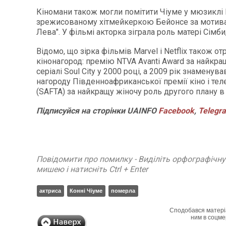
Кіномани також могли помітити Чіуме у мюзиклі Bl
зрежисованому хітмейкеркою Бейонсе за мотив
Лева". У фільмі акторка зіграла роль матері Сімби,
Відомо, що зірка фільмів Marvel і Netflix також о
кінонагород: премію NTVA Avanti Award за найкра
серіалі Soul City у 2000 році, а 2009 рік знаменува
нагороду Південноафриканської премії кіно і тел
(SAFTA) за найкращу жіночу роль другого плану в 
Підписуйся на сторінки UAINFO
Facebook
,
Telegr
Повідомити про помилку - Виділіть орфографічн
мишею і натисніть Ctrl + Enter
актриса
Конні Чіуме
померла
Сподобався матері
ним в соцме