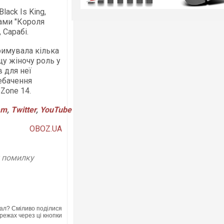
ack Is King,
ами "Короля
 Сарабі.
тримувала кілька
щу жіночу роль у
в для неї
ебачення
Zone 14.
am
,
Twitter
,
YouTube
OBOZ.UA
у помилку
ал? Сміливо поділися
режах через ці кнопки