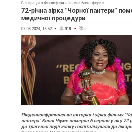
Вся правда з блогосфери
»
Новини блогосфери
»
72-річна зірка "Чорної пантери" пом
медичної процедури
•
•
07.08.2024, 16:52
919
0
Південноафриканська акторка і зірка фільму "Ч
пантера" Конні Чіуме померла 6 серпня у віці 72 
до трагічної події жінку госпіталізували до лікарн