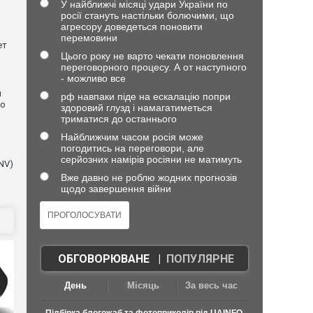
У найближчі місяці удари України по
росії стануть настільки болючими, що
агресору доведеться поновити
перемовини
ет
Цього року не варто чекати поновлення
переговорного процесу. А от наступного
- можливо все
и
рф навпаки піде на ескалацію попри
що
здоровий глузд і намагатиметься
триматися до останнього
Найближчим часом росія може
погодитись на переговори, але
серйозних намірів росіяни не матимуть
NV)
Вже давно не роблю жодних прогнозів
щодо завершення війни
ОБГОВОРЮВАНЕ
|
ПОПУЛЯРНЕ
День
Місяць
За весь час