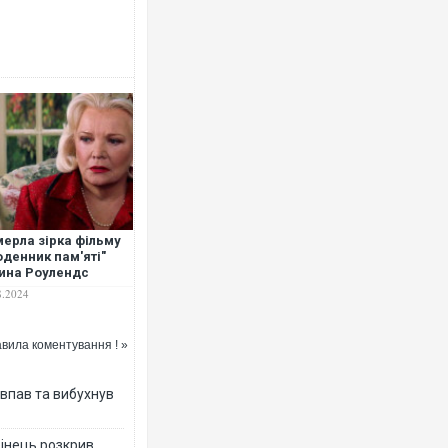
Ворог завдав комбінованого уд
двоє поранених. Ще десятеро 
після атаки БПЛА по ринку на С
ерла зірка фільму
денник пам'яті"
ина Роулендс
8.2024
вила коментування ! »
Вже вивели на тести: Ferrari го
позашляховика Purosangue. ВІ
 впав та вибухнув
бінець розкрив