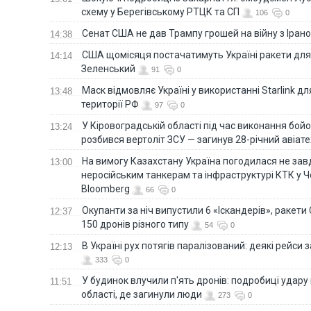
схему у Берегівському РТЦК та СП
106
0
Сенат США не дав Трампу грошей на війну з Іран
14:38
США щомісяця постачатимуть Україні ракети для P
14:14
Зеленський
91
0
Маск відмовляє Україні у використанні Starlink дл
13:48
території РФ
97
0
У Кіровоградській області під час виконання бой
13:24
розбився вертоліт ЗСУ — загинув 28-річний авіате
На вимогу Казахстану Україна погодилася не зав
13:00
неросійським танкерам та інфраструктурі КТК у 
Bloomberg
66
0
Окупанти за ніч випустили 6 «Іскандерів», ракети
12:37
150 дронів різного типу
54
0
В Україні рух потягів паралізований: деякі рейси
12:13
333
0
У будинок влучили п'ять дронів: подробиці удару 
11:51
області, де загинули люди
273
0