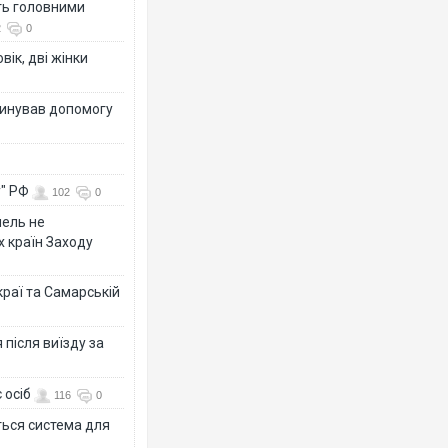
ть головними
2
0
вік, дві жінки
динував допомогу
у" РФ
102
0
мель не
х країн Заходу
раї та Самарській
після виїзду за
 осіб
116
0
ться система для