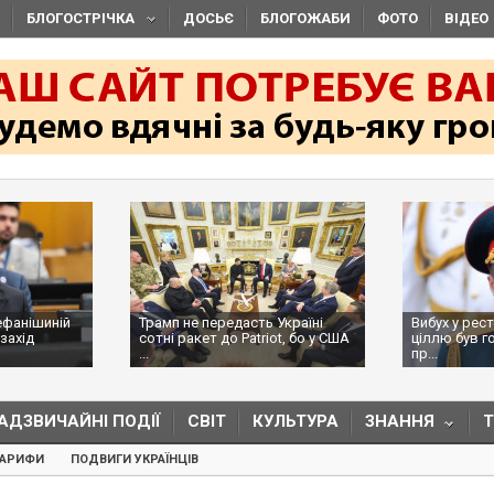
БЛОГОСТРІЧКА
ДОСЬЄ
БЛОГОЖАБИ
ФОТО
ВІДЕО
ефанішиній
Трамп не передасть Україні
Вибух у рес
захід
сотні ракет до Patriot, бо у США
ціллю був г
...
пр...
АДЗВИЧАЙНІ ПОДІЇ
СВІТ
КУЛЬТУРА
ЗНАННЯ
ТАРИФИ
ПОДВИГИ УКРАЇНЦІВ