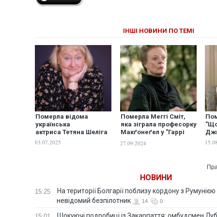
ІНШІ НОВИНИ ПО ТЕМІ
Померла відома
Померла Меггі Сміт,
Пом
українська
яка зіграла професорку
"Що
актриса Тетяна Шеліга
Макґонеґел у "Гаррі
Дж
Поттері"
03.07.2025
15.0
27.09.2024
Пра
НОВИНИ
На території Болгарії поблизу кордону з Румунією
15:25
невідомий безпілотник
14
0
Шокуючі подробиці із Закарпаття: омбудсмен Лу
15:01