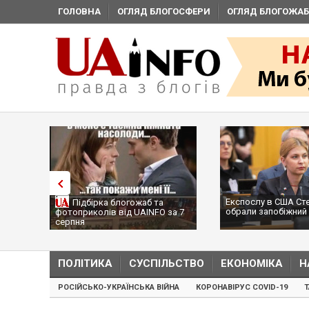
ГОЛОВНА
ОГЛЯД БЛОГОСФЕРИ
ОГЛЯД БЛОГОЖАБ
Експослу в США Ст
Підбірка блогожаб та
обрали запобіжний 
фотоприколів від UAINFO за 7
серпня
ПОЛІТИКА
СУСПІЛЬСТВО
ЕКОНОМІКА
Н
РОСІЙСЬКО-УКРАЇНСЬКА ВІЙНА
КОРОНАВІРУС COVID-19