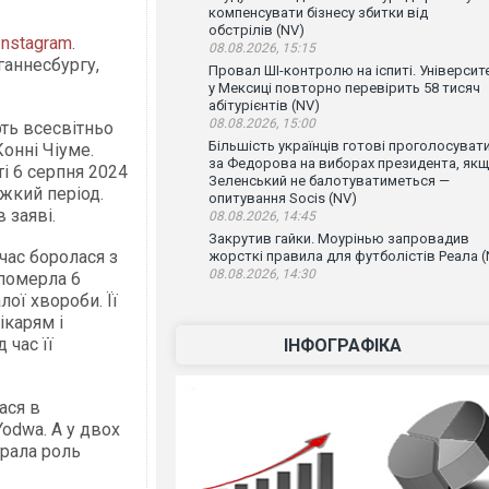
компенсувати бізнесу збитки від
обстрілів (NV)
Instagram
.
08.08.2026, 15:15
ганнесбургу,
Провал ШІ-контролю на іспиті. Університ
у Мексиці повторно перевірить 58 тисяч
абітурієнтів (NV)
08.08.2026, 15:00
ть всесвітньо
Більшість українців готові проголосуват
онні Чіуме.
за Федорова на виборах президента, як
ті 6 серпня 2024
Зеленський не балотуватиметься —
ажкий період.
опитування Socis (NV)
 заяві.
08.08.2026, 14:45
Закрутив гайки. Моурінью запровадив
час боролася з
жорсткі правила для футболістів Реала (
08.08.2026, 14:30
 померла 6
лої хвороби. Її
ікарям і
 час її
ІНФОГРАФІКА
ася в
odwa. А у двох
грала роль