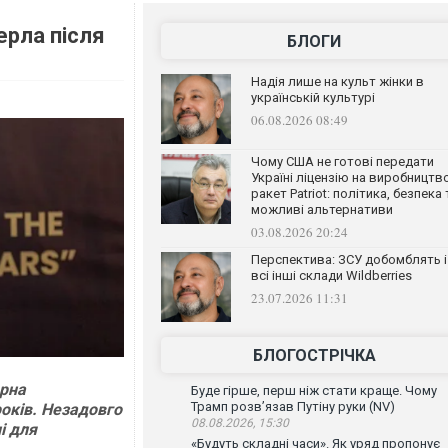
ерла після
БЛОГИ
Надія лише на культ жінки в
українській культурі
06.08.2026 08:49
Чому США не готові передати
Україні ліцензію на виробництв
ракет Patriot: політика, безпека 
можливі альтернативи
03.08.2026 20:24
Перспектива: ЗСУ добомблять і
всі інші склади Wildberries
23.07.2026 11:31
БЛОГОСТРІЧКА
орна
Буде гірше, перш ніж стати краще. Чому
Трамп розв’язав Путіну руки (NV)
років. Незадовго
08.08.2026, 15:30
і для
«Будуть складні часи». Як уряд пропонує