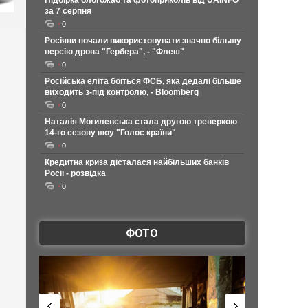
Підбірка блогожаб та фотоприколів від UAINFO
за 7 серпня
0
Росіяни почали використовувати значно більшу
версію дрона "Гербера", - "Флеш"
0
Російська еліта боїться ФСБ, яка дедалі більше
виходить з-під контролю, - Bloomberg
0
Наталія Могилевська стала другою тренеркою
14-го сезону шоу "Голос країни"
0
Кредитна криза дісталася найбільших банків
Росії - розвідка
0
ФОТО