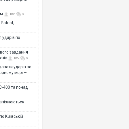
ом
102
0
atriot, -
я ударів по
ового завдання
хнік
105
0
давати ударів по
Чорному морі —
 С-400 та понад
 запізнюються
по Київській