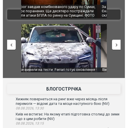
по Сумах,
За 2000 кілометрів від кордону з Україною: в
"Мої іграш
траждали
Єкатеринбурзі після атаки дронів загорівся
суперкарів
ВІДЕО
ині. ФОТО
склад Wildberries. ФОТО. ВІДЕО
оновлення
Вийшов трейлер нової екранізації легендарного
Зеленський
фільму "Афера Томаса Крауна"
перемовин
БЛОГОСТРІЧКА
Хижняк повернеться на ринг вже через місяць після
перемоги — відомі дата та місце наступного бою (NV)
08.08.2026, 13:30
Київ не встигає: На якому етапі підготовка столиці до зими
і що з цим робити (NV)
08.08.2026, 13:15