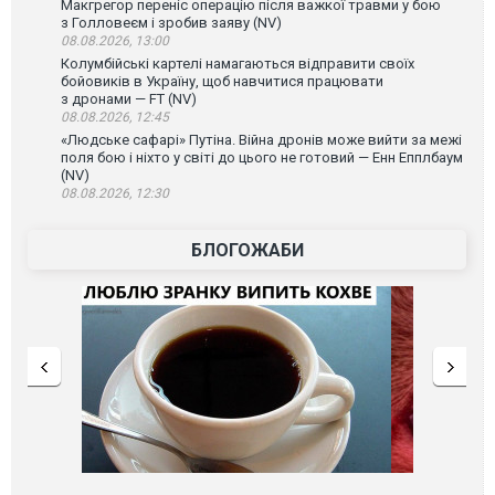
Макгрегор переніс операцію після важкої травми у бою
з Голловеєм і зробив заяву (NV)
08.08.2026, 13:00
Колумбійські картелі намагаються відправити своїх
бойовиків в Україну, щоб навчитися працювати
з дронами — FT (NV)
08.08.2026, 12:45
«Людське сафарі» Путіна. Війна дронів може вийти за межі
поля бою і ніхто у світі до цього не готовий — Енн Епплбаум
(NV)
08.08.2026, 12:30
БЛОГОЖАБИ