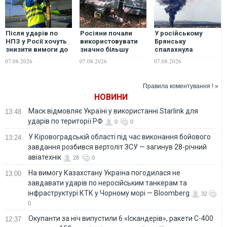
Після ударів по
Росіяни почали
У російському
НПЗ у Росії хочуть
використовувати
Брянську
знизити вимоги до
значно більшу
спалахнула
якості
версію дрона
пожежа, горять
07.08.2026
07.08.2026
07.08.2026
авіапального —
"Гербера", - "Флеш"
склади — ЗМІ
росЗМІ
Правила коментування ! »
НОВИНИ
Маск відмовляє Україні у використанні Starlink для
13:48
ударів по території РФ
0
0
У Кіровоградській області під час виконання бойового
13:24
завдання розбився вертоліт ЗСУ — загинув 28-річний
авіатехнік
28
0
На вимогу Казахстану Україна погодилася не
13:00
завдавати ударів по неросійським танкерам та
інфраструктурі КТК у Чорному морі — Bloomberg
32
0
Окупанти за ніч випустили 6 «Іскандерів», ракети С-400
12:37