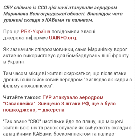
СБУ спільно із ССО цієї ночі атакували аеродром
Маринівка Волгоградської області. Внаслідок чого
уражені склади з КАБами та паливом.
Про це
РБК-Україна
повідомили власні
джерела, інформує
UAINFO.org
.
Як зазначили співрозмовники, саме Маринівку ворог
активно використовує для бомбардувань лінії фронту
в Україні.
Тим часом місцеві жителі скаржаться, що після атаки
дронів їхній військовий аеродром "виглядає як кадри з
фільму апокаліпсиса".
Читайте також:
ГУР атакувало аеродром
"Саваслейка". Знищено 3 літаки РФ, ще 5 було
пошкоджено, – джерела
"Так зване "СВО" настільки йде по плану, що місцеві
жителі всю ніч та ранок слухали як вибухають склади з
авіаційними КАБами, боєкомплектом та паливо-