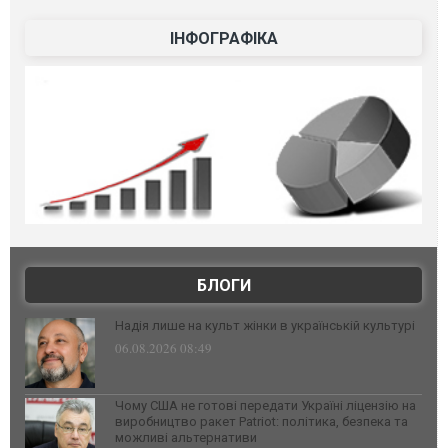
ІНФОГРАФІКА
БЛОГИ
Надія лише на культ жінки в українській культурі
06.08.2026 08:49
Чому США не готові передати Україні ліцензію на
виробництво ракет Patriot: політика, безпека та
можливі альтернативи