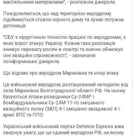
мастильними матеріалами", - розповіли джерела.
Повідомляється, що над територією аеродрому
підіймаються стовпи чорного диму та лунає потужна
детонація.
"СБУ з хірургічною точністю працює по аеродромах, з
яких ворог атакує Україну. Кожна така реалізація
знижує перевагу росіян в повітрі та значно обмежує
їхні авіаційні спроможності", - зазначили
поінформовані джерела.
Що відомо про аеродром Маринівка та нічну атаку
Це військовий аеродром, розташований неподалік від
села Маринівка Волгоградської області РФ. На ньому
базуються літаки-розвідники Су-24МР і
бомбардувальники Су-24М 11-го змішаного
авіаційного полку (ЗАП) 4-ї змішаної авіадивізії 4-ї
армії ВПС та ППО.
Український військовий портал Defence Express вже
звернув увагу, що це єдиний аеродром РФ, на якому