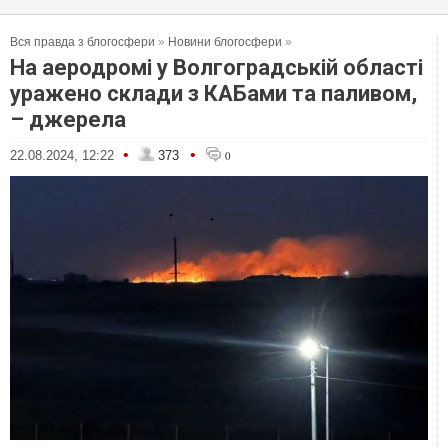
Вся правда з блогосфери
»
Новини блогосфери
»
На аеродромі у Волгоградській області
уражено склади з КАБами та паливом,
– джерела
•
•
22.08.2024, 12:22
373
0