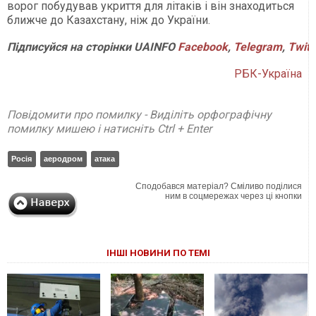
ворог побудував укриття для літаків і він знаходиться
ближче до Казахстану, ніж до України.
Підписуйся
на
сторінки
UAINFO
Facebook
,
Telegram
,
Twitt
РБК-Україна
Повідомити про помилку - Виділіть орфографічну
помилку мишею і натисніть Ctrl + Enter
Росія
аеродром
атака
Сподобався матеріал? Сміливо поділися
ним в соцмережах через ці кнопки
ІНШІ НОВИНИ ПО ТЕМІ