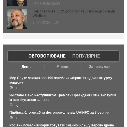
03.08.2026 20:24
Перспектива: ЗСУ добомблять і всі інші склади
Wildberries
23.07.2026 11:31
ОБГОВОРЮВАНЕ
|
ПОПУЛЯРНЕ
День
Місяць
За весь час
Мер Сеути заявив про 100 загиблих мігрантів під час штурму
кордону
0
Чи стане Венс наступником Трампа? Президент США виступив
із неочікуваною заявою
0
Підбірка блогожаб та фотоприколів від UAINFO за 7 серпня
0
Росіяни почали використовувати значно більшу версію дрона