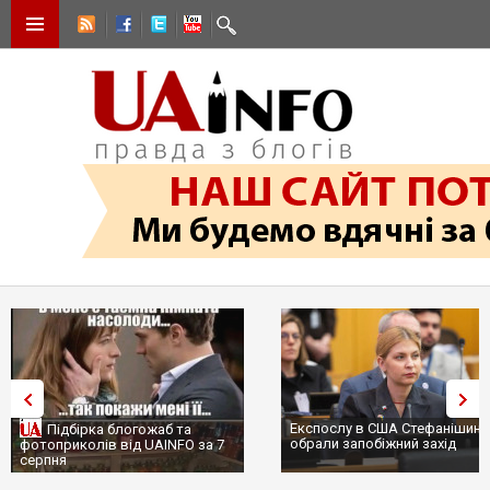
Експослу в США Стефанішині
Підбірка блогожаб та
обрали запобіжний захід
фотоприколів від UAINFO за 7
серпня