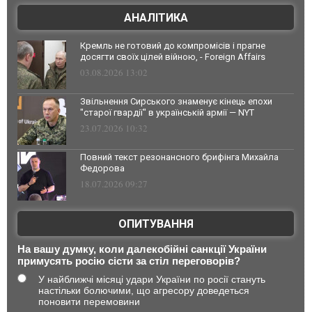
АНАЛІТИКА
Кремль не готовий до компромісів і прагне
досягти своїх цілей війною, - Foreign Affairs
03.08.2026 13:02
Звільнення Сирського знаменує кінець епохи
"старої гвардії" в українській армії — NYT
23.07.2026 10:32
Повний текст резонансного брифінга Михайла
Федорова
18.07.2026 09:27
ОПИТУВАННЯ
На вашу думку, коли далекобійні санкції України
примусять росію сісти за стіл переговорів?
У найближчі місяці удари України по росії стануть
настільки болючими, що агресору доведеться
поновити перемовини