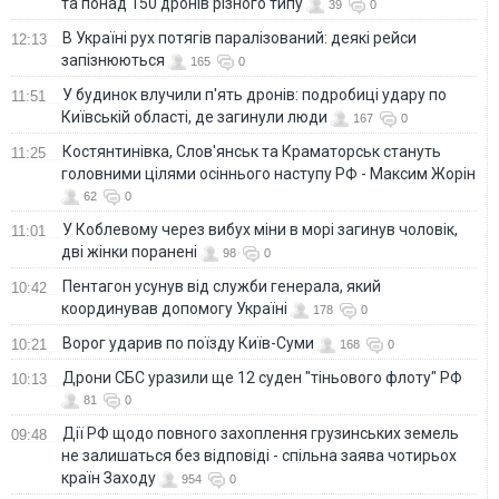
та понад 150 дронів різного типу
39
0
В Україні рух потягів паралізований: деякі рейси
12:13
запізнюються
165
0
У будинок влучили п'ять дронів: подробиці удару по
11:51
Київській області, де загинули люди
167
0
Костянтинівка, Слов'янськ та Краматорськ стануть
11:25
головними цілями осіннього наступу РФ - Максим Жорін
62
0
У Коблевому через вибух міни в морі загинув чоловік,
11:01
дві жінки поранені
98
0
Пентагон усунув від служби генерала, який
10:42
координував допомогу Україні
178
0
Ворог ударив по поїзду Київ-Суми
10:21
168
0
Дрони СБС уразили ще 12 суден "тіньового флоту" РФ
10:13
81
0
Дії РФ щодо повного захоплення грузинських земель
09:48
не залишаться без відповіді - спільна заява чотирьох
країн Заходу
954
0