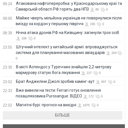
Атакована нафтопереробка: у Краснодарському краї та
09:24
Самарській області РФ горять два НПЗ
85
0
Майже чверть мільйона українців не повернулися після
09:00
виїзду за кордон у першому півріччі
195
0
Нічна атака дронів РФ на Київщину: загинули троє осіб
08:39
106
0
Штучний інтелект у китайській армії: впроваджується
23:55
система для планування масованих авіаударів
204
0
В місті Аспендос у Туреччині знайшли 2,2-метрову
23:30
мармурову статую бога лікування
227
0
Брат Анджеліни Джолі зробив камінг-аут
23:02
697
0
Вже вивели на тести: Ferrari готує оновлення
22:33
позашляховика Purosangue. ВІДЕО
172
0
Магнітні бурі: прогноз на вихідні
22:02
1875
0
БІЛЬШЕ