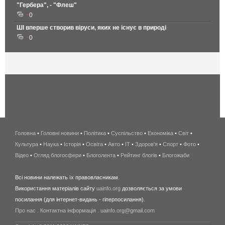
"Гербера", - "Флеш"
0
ШІ вперше створив віруси, яких не існує в природі
0
Головна
•
Головні новини
•
Політика
•
Суспільство
•
Економіка
беспроводной
•
Світ
•
Культура
•
Наука
•
Історія
•
Освіта
•
Авто
•
IT
•
Здоров'я
интернет
•
Спорт
•
Фото
•
Відео
•
Огляд блогосфери
•
Блоголента
•
Рейтинг блогів
киев
•
Блогожаби
и
Всі новини належать їх правовласникам.
область
Використання матеріалів сайту
uainfo.org
дозволяється за умови
wimax
посилання (для інтернет-видань - гіперпосилання).
интернет
Про нас
.
Контактна інформація
.
uainfo.org@gmail.com
в
киеве