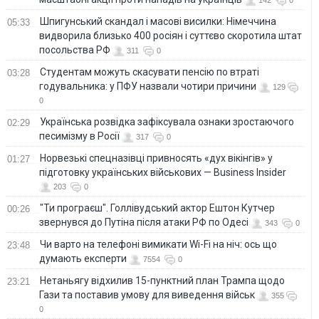
142
0
Шпигунський скандал і масові висилки: Німеччина
05:33
видворила близько 400 росіян і суттєво скоротила штат
посольства РФ
311
0
Студентам можуть скасувати пенсію по втраті
03:28
годувальника: у ПФУ назвали чотири причини
129
0
Українська розвідка зафіксувала ознаки зростаючого
02:29
песимізму в Росії
317
0
Норвезькі спецназівці привносять «дух вікінгів» у
01:27
підготовку українських військових — Business Insider
203
0
"Ти програєш". Голлівудський актор Ештон Кутчер
00:26
звернувся до Путіна після атаки РФ по Одесі
343
0
Чи варто на телефонi вимикати Wi-Fi на ніч: ось що
23:48
думають експерти
7554
0
Нетаньягу відхилив 15-пунктний план Трампа щодо
23:21
Гази та поставив умову для виведення військ
355
0