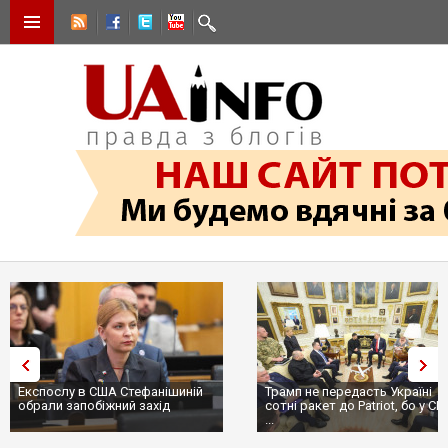
Експослу в США Стефанішиній
Трамп не передасть Україні
обрали запобіжний захід
сотні ракет до Patriot, бо у С
...