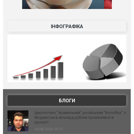
ІНФОГРАФІКА
БЛОГИ
Ідеологічно "правильний" російський "Колобок" з
бюджетом в мільярд рублєй провалився в
прокаті
10.08.2026 10:37