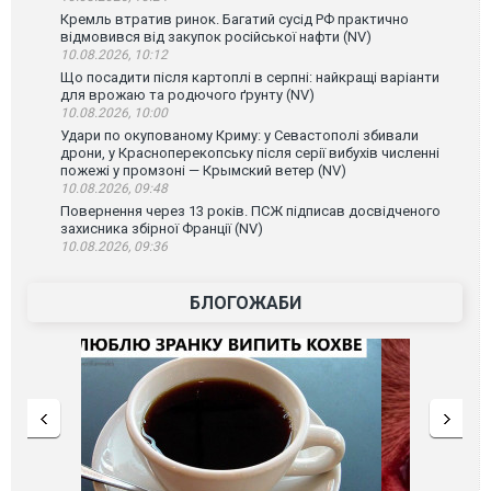
Кремль втратив ринок. Багатий сусід РФ практично
відмовився від закупок російської нафти (NV)
10.08.2026, 10:12
Що посадити після картоплі в серпні: найкращі варіанти
для врожаю та родючого ґрунту (NV)
10.08.2026, 10:00
Удари по окупованому Криму: у Севастополі збивали
дрони, у Красноперекопську після серії вибухів численні
пожежі у промзоні — Крымский ветер (NV)
10.08.2026, 09:48
Повернення через 13 років. ПСЖ підписав досвідченого
захисника збірної Франції (NV)
10.08.2026, 09:36
БЛОГОЖАБИ