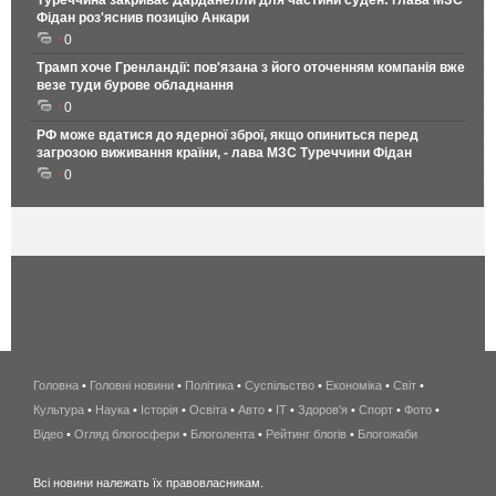
Фідан роз'яснив позицію Анкари
0
Трамп хоче Гренландії: пов'язана з його оточенням компанія вже
везе туди бурове обладнання
0
РФ може вдатися до ядерної зброї, якщо опиниться перед
загрозою виживання країни, - лава МЗС Туреччини Фідан
0
Головна
•
Головні новини
•
Політика
•
Суспільство
•
Економіка
беспроводной
•
Світ
•
Культура
•
Наука
•
Історія
•
Освіта
•
Авто
•
IT
•
Здоров'я
интернет
•
Спорт
•
Фото
•
Відео
•
Огляд блогосфери
•
Блоголента
•
Рейтинг блогів
киев
•
Блогожаби
и
Всі новини належать їх правовласникам.
область