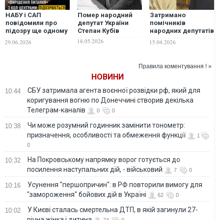
НАБУ і САП
Помер народний
Затримано
повідомили про
депутат України
помічників
підозру ще одному
Степан Кубів
народних депутатів
чинному
України, які
18.05.2026
29.06.2026
15.04.2026
народному
займалися
депутату: в чому
"схемами для
його підозрюють?
ухилянтів"
Правила коментування ! »
НОВИНИ
СБУ затримала агента воєнної розвідки рф, який для
10:44
коригування вогню по Донеччині створив декілька
Телеграм-каналів
0
0
Чи може розумний годинник замінити тонометр:
10:38
призначення, особливості та обмеження функції
1
0
На Покровському напрямку ворог готується до
10:32
посилення наступальних дій, - військовий
7
0
Усунення "першопричин": в РФ повторили вимогу для
10:16
"замороження" бойових дій в Україні
62
0
У Києві сталась смертельна ДТП, в якій загинули 27-
10:02
річна жінка і дитина