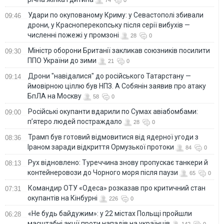
74
0
Удари по окупованому Криму: у Севастополі збивали
09:46
дрони, у Красноперекопську після серії вибухів —
численні пожежі у промзоні
28
0
Міністр оборони Британії закликав союзників посилити
09:30
ППО України до зими
21
0
Дрони "навідалися" до російського Татарстану —
09:14
ймовірною ціллю був НПЗ. А Собянін заявив про атаку
БпЛА на Москву
58
0
Російські окупанти вдарили по Сумах авіабомбами:
09:00
п’ятеро людей постраждало
28
0
Трамп був готовий відмовитися від ядерної угоди з
08:36
Іраном заради відкриття Ормузької протоки
84
0
Рух відновлено: Туреччина знову пропускає танкери й
08:13
контейнеровози до Чорного моря після паузи
65
0
Командир ОТУ «Одеса» розказав про критичний стан
07:31
окупантів на Кінбурні
226
0
«Не будь байдужим»: у 22 містах Польщі пройшли
06:28
масштабні акції проти нападів на українців