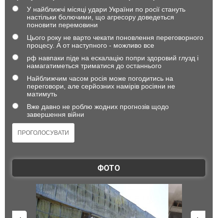
У найближчі місяці удари України по росії стануть
настільки болючими, що агресору доведеться
поновити перемовини
Цього року не варто чекати поновлення переговорного
процесу. А от наступного - можливо все
рф навпаки піде на ескалацію попри здоровий глузд і
намагатиметься триматися до останнього
Найближчим часом росія може погодитись на
переговори, але серйозних намірів росіяни не
матимуть
Вже давно не роблю жодних прогнозів щодо
завершення війни
ФОТО