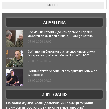
БІЛЬШЕ
АНАЛІТИКА
Кремль не готовий до компромісів і прагне
досягти своїх цілей війною, - Foreign Affairs
03.08.2026 13:02
Звільнення Сирського знаменує кінець епохи
"старої гвардії" в українській армії — NYT
23.07.2026 10:32
Повний текст резонансного брифінга Михайла
Федорова
18.07.2026 09:27
ОПИТУВАННЯ
На вашу думку, коли далекобійні санкції України
примусять росію сісти за стіл переговорів?