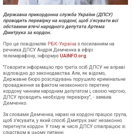
Державна прикордонна служба України (ДПСУ)
проводить перевірку на кордоні, щоб з'ясувати всі
обставини втечі народного депутата Артема
Дмитрука за кордон.
Про це повідомляє
РБК-Україна
з посиланням на
речника ДПСУ Андрія Демченка в ефірі
телемарафону, інформує
UAINFO.org
.
"Говорити інформацію про третіх осіб ДПСУ не вправі
відповідно до законодавства. Але, як відомо,
Державне бюро розслідувань порушило кримінальне
провадження за фактом незаконного перетину
кордону чинним народним депутатом і, своєю чергою,
ДПСУ проводить необхідну перевірку", - заявив
Демченко.
За словами Демченка, наразі на кордоні працює група,
щоб з'ясувати, у який спосіб Дмитрук зміг незаконно
перетнути кордон. У тому ж числі ДПСУ співпрацює зі
слідством в цьому питанні.