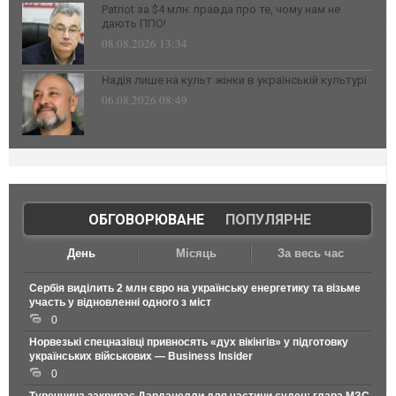
Patriot за $4 млн: правда про те, чому нам не
дають ППО!
08.08.2026 13:34
Надія лише на культ жінки в українській культурі
06.08.2026 08:49
ОБГОВОРЮВАНЕ
|
ПОПУЛЯРНЕ
День
Місяць
За весь час
Сербія виділить 2 млн євро на українську енергетику та візьме
участь у відновленні одного з міст
0
Норвезькі спецназівці привносять «дух вікінгів» у підготовку
українських військових — Business Insider
0
Туреччина закриває Дарданелли для частини суден: глава МЗС