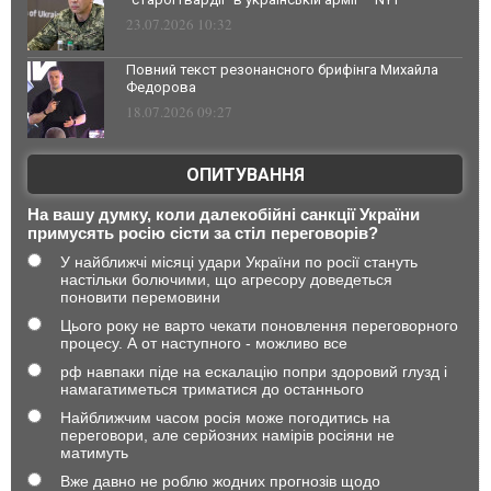
23.07.2026 10:32
Повний текст резонансного брифінга Михайла
Федорова
18.07.2026 09:27
ОПИТУВАННЯ
На вашу думку, коли далекобійні санкції України
примусять росію сісти за стіл переговорів?
У найближчі місяці удари України по росії стануть
настільки болючими, що агресору доведеться
поновити перемовини
Цього року не варто чекати поновлення переговорного
процесу. А от наступного - можливо все
рф навпаки піде на ескалацію попри здоровий глузд і
намагатиметься триматися до останнього
Найближчим часом росія може погодитись на
переговори, але серйозних намірів росіяни не
матимуть
Вже давно не роблю жодних прогнозів щодо