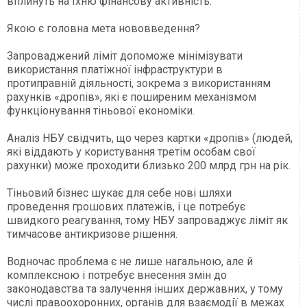
вплинуть на їхню фінансову активність.
Якою є головна мета нововведення?
Запроваджений ліміт допоможе мінімізувати
використання платіжної інфраструктури в
протиправній діяльності, зокрема з використанням
рахунків «дропів», які є поширеним механізмом
функціонування тіньової економіки.
Аналіз НБУ свідчить, що через картки «дропів» (людей,
які віддають у користування третім особам свої
рахунки) може проходити близько 200 млрд грн на рік.
Тіньовий бізнес шукає для себе нові шляхи
проведення грошових платежів, і це потребує
швидкого реагування, тому НБУ запроваджує ліміт як
тимчасове антикризове рішення.
Водночас проблема є не лише нагальною, але й
комплексною і потребує внесення змін до
законодавства та залучення інших державних, у тому
числі правоохоронних, органів для взаємодії в межах