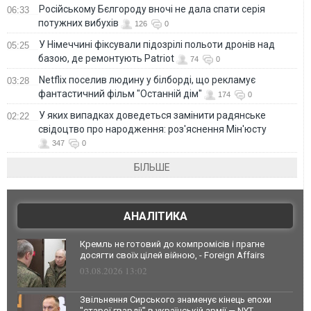
Російському Бєлгороду вночі не дала спати серія
06:33
потужних вибухів
126
0
У Німеччині фіксували підозрілі польоти дронів над
05:25
базою, де ремонтують Patriot
74
0
Netflix поселив людину у білборді, що рекламує
03:28
фантастичний фільм "Останній дім"
174
0
У яких випадках доведеться замінити радянське
02:22
свідоцтво про народження: роз'яснення Мін'юсту
347
0
БІЛЬШЕ
АНАЛІТИКА
Кремль не готовий до компромісів і прагне
досягти своїх цілей війною, - Foreign Affairs
03.08.2026 13:02
Звільнення Сирського знаменує кінець епохи
"старої гвардії" в українській армії — NYT