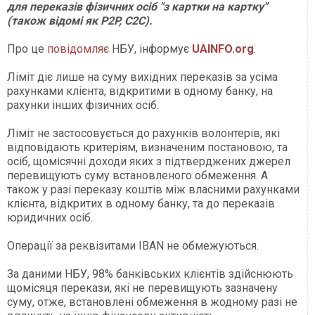
для переказів фізичних осіб "з картки на картку"
(також відомі як P2P, C2С).
Про це
повідомляє
НБУ, інформує
UAINFO.org
.
Ліміт діє лише на суму вихідних переказів за усіма
рахунками клієнта, відкритими в одному банку, на
рахунки інших фізичних осіб.
Ліміт не застосовується до рахунків волонтерів, які
відповідають критеріям, визначеним постановою, та
осіб, щомісячні доходи яких з підтверджених джерел
перевищують суму встановленого обмеження. А
також у разі переказу коштів між власними рахунками
клієнта, відкритих в одному банку, та до переказів
юридичних осіб.
Операції за реквізитами IBAN не обмежуються.
За даними НБУ, 98% банківських клієнтів здійснюють
щомісяця перекази, які не перевищують зазначену
суму, отже, встановлені обмеження в жодному разі не