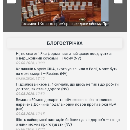
идали яйцями
Приїхав за паспортом та квартирою": у полон
Одесу накр
до українських військових потрапив тезка
ураганним 
зіркового футболіста Мохамеда Салаха
БЛОГОСТРІЧКА
Ні, не спагеті. Яка форма пасти найкраще поєднується
з вершковими соусами — і чому (NV)
09.08.2026, 13:00
Колишній морпіх США, якого ув’язнили в Росії, може бути
на межі смерті — Reuters (NV)
09.08.2026, 12:45
Підсилювач керма. 4 сигнали, що щось не так і що робити
до того, як стане дорого (NV)
09.08.2026, 12:30
Вимагає 50 млн доларів та обмеження опіки: колишня
наречена Дончича подала новий позов проти зірки НБА
(NV)
09.08.2026, 12:15
Шість найкорисніших видів бобових для здоров’я — та що
з ними можна приготувати (NV)
09.08.2026, 12:00