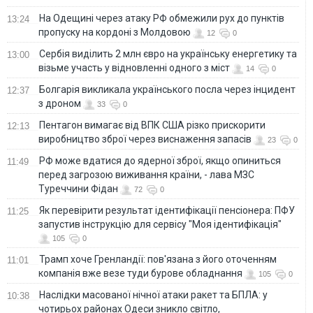
На Одещині через атаку РФ обмежили рух до пунктів
13:24
пропуску на кордоні з Молдовою
12
0
Сербія виділить 2 млн євро на українську енергетику та
13:00
візьме участь у відновленні одного з міст
14
0
Болгарія викликала українського посла через інцидент
12:37
з дроном
33
0
Пентагон вимагає від ВПК США різко прискорити
12:13
виробництво зброї через виснаження запасів
23
0
РФ може вдатися до ядерної зброї, якщо опиниться
11:49
перед загрозою виживання країни, - лава МЗС
Туреччини Фідан
72
0
Як перевірити результат ідентифікації пенсіонера: ПФУ
11:25
запустив інструкцію для сервісу "Моя ідентифікація"
105
0
Трамп хоче Гренландії: пов'язана з його оточенням
11:01
компанія вже везе туди бурове обладнання
105
0
Наслідки масованої нічної атаки ракет та БПЛА: у
10:38
чотирьох районах Одеси зникло світло,