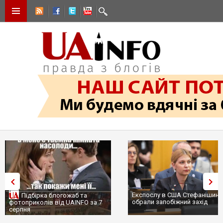
Експослу в США Стефанішині
Підбірка блогожаб та
обрали запобіжний захід
фотоприколів від UAINFO за 7
серпня