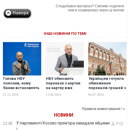
Сподобався матеріал? Сміливо поділися
ним в соцмережах через ці кнопки
ІНШІ НОВИНИ ПО ТЕМІ
Голова НБУ
НБУ обмежить
Українцям готують
пояснив, кому
перекази з картки
обмеження
банки встановлять
на картку вже
переказів грошей з
ліміт на перекази в
цього тижня, –
картки на картку –
12.12.2024
13.08.2024
04.07.2024
50 тисяч гривень
Пишний
НБУ
Правила коментування ! »
НОВИНИ
У парламенті Косово прем'єра закидали яйцями
13:48
0
0