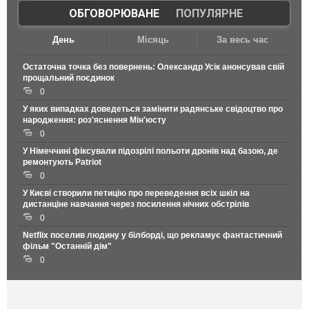
ОБГОВОРЮВАНЕ
|
ПОПУЛЯРНЕ
День
Місяць
За весь час
Остаточна точка без повернень: Олександр Усік анонсував свій
прощальний поєдинок
0
У яких випадках доведеться замінити радянське свідоцтво про
народження: роз'яснення Мін'юсту
0
У Німеччині фіксували підозрілі польоти дронів над базою, де
ремонтують Patriot
0
У Києві створили петицію про переведення всіх шкіл на
дистанціне навчання через посилення нічних обстрілів
0
Netflix поселив людину у білборді, що рекламує фантастичний
фільм "Останній дім"
0