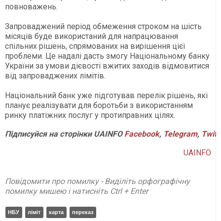
повноважень.
Запроваджений період обмеження строком на шість
місяців буде використаний для напрацювання
спільних рішень, спрямованих на вирішення цієї
проблеми. Це надалі дасть змогу Національному банку
України за умови дієвості вжитих заходів відмовитися
від запроваджених лімітів.
Національний банк уже підготував перелік рішень, які
планує реалізувати для боротьби з використанням
ринку платіжних послуг у протиправних цілях.
Підписуйся на сторінки UAINFO
Facebook
,
Telegram
,
Twitt
UAINFO
Повідомити про помилку - Виділіть орфографічну
помилку мишею і натисніть Ctrl + Enter
НБУ
ліміт
карта
переказ