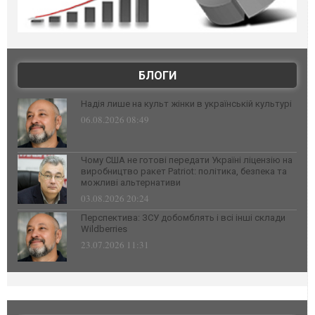
БЛОГИ
Надія лише на культ жінки в українській культурі
06.08.2026 08:49
Чому США не готові передати Україні ліцензію на
виробництво ракет Patriot: політика, безпека та
можливі альтернативи
03.08.2026 20:24
Перспектива: ЗСУ добомблять і всі інші склади
Wildberries
23.07.2026 11:31