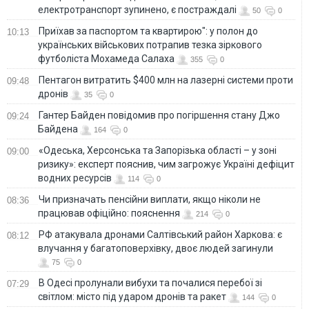
електротранспорт зупинено, є постраждалі
50
0
Приїхав за паспортом та квартирою": у полон до
10:13
українських військових потрапив тезка зіркового
футболіста Мохамеда Салаха
355
0
Пентагон витратить $400 млн на лазерні системи проти
09:48
дронів
35
0
Гантер Байден повідомив про погіршення стану Джо
09:24
Байдена
164
0
«Одеська, Херсонська та Запорізька області – у зоні
09:00
ризику»: експерт пояснив, чим загрожує Україні дефіцит
водних ресурсів
114
0
Чи призначать пенсійни виплати, якщо ніколи не
08:36
працював офіційно: пояснення
214
0
РФ атакувала дронами Салтівський район Харкова: є
08:12
влучання у багатоповерхівку, двоє людей загинули
75
0
В Одесі пролунали вибухи та почалися перебої зі
07:29
світлом: місто під ударом дронів та ракет
144
0