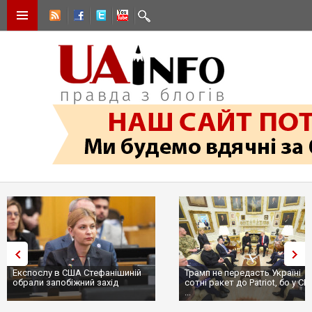
Експослу в США Стефанішиній
Трамп не передасть Україні
обрали запобіжний захід
сотні ракет до Patriot, бо у С
...