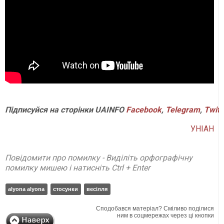
Підписуйся
на
сторінки
UAINFO
Facebook
,
Telegram
,
Twitt
УНІАН
Повідомити про помилку - Виділіть орфографічну
помилку мишею і натисніть Ctrl + Enter
alyona alyona
стосунки
весілля
Сподобався матеріал? Сміливо поділися
ним в соцмережах через ці кнопки