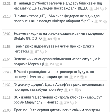
В Таїланді футболіст загинув від удару блискавки під
22:31
час матчу: ще 12 людей постраждали. ВІДЕО
154
0
"Немає чіткого „ні“", - Михайло Федоров не відкидає
22:13
повернення на посаду міністра оборони України
98
0
Huawei виходить на ринок позашляховиків з моделлю
22:02
Stelato G9. ФОТО
302
0
Трамп різко відреагував на чутки про конфлікт з
21:58
Гегсетом
117
0
Зеленський анонсував звільнення через ситуацію із
21:54
водою в Марганці
131
0
В Україні розподіляти електроенергію будуть по-
21:43
новому: Шмигаль розкрив деталі
282
0
"Я доначу щодня": Даша Астаф'єва різко висловилася
21:32
про зірок, які забули про війну
174
0
ЗСУ взяли під вогневий контроль ключовий маршрут
21:15
росіян Маріуполь — Чонгар
249
0
Прогноз: 9-го серпня дихати легко свіжим повітрям
21:00