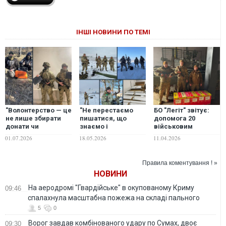
ІНШІ НОВИНИ ПО ТЕМІ
"Волонтерство — це
"Не перестаємо
БО "Легіт" звітує:
не лише збирати
пишатися, що
допомога 20
донати чи
знаємо і
військовим
передавати
співпрацюємо з
частинам, медикам
01.07.2026
18.05.2026
11.04.2026
допомогу. Це дуже
найкращими
та свято для дітей
часто вкладання
організаціями,
власних ресурсів":
людьми і
Правила коментування ! »
черговий звіт БО
командами.
НОВИНИ
"Легіт". ФОТО
Рухаємося далі!":
звіт волонтерської
На аеродромі "Гвардійське" в окупованому Криму
09:46
команди БО "Легіт".
спалахнула масштабна пожежа на складі пального
ФОТО
5
0
Ворог завдав комбінованого удару по Сумах, двоє
09:30