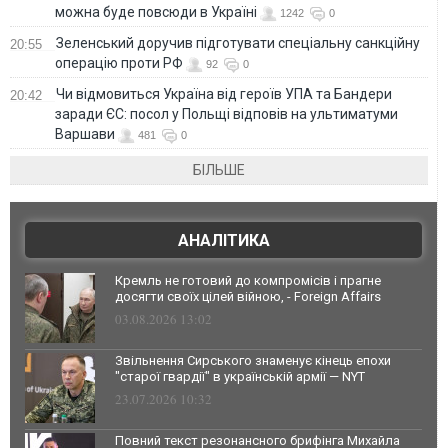
можна буде повсюди в Україні
1242
0
Зеленський доручив підготувати спеціальну санкційну
20:55
операцію проти РФ
92
0
Чи відмовиться Україна від героїв УПА та Бандери
20:42
заради ЄС: посол у Польщі відповів на ультиматуми
Варшави
481
0
БІЛЬШЕ
АНАЛІТИКА
Кремль не готовий до компромісів і прагне
досягти своїх цілей війною, - Foreign Affairs
03.08.2026 13:02
Звільнення Сирського знаменує кінець епохи
"старої гвардії" в українській армії — NYT
23.07.2026 10:32
Повний текст резонансного брифінга Михайла