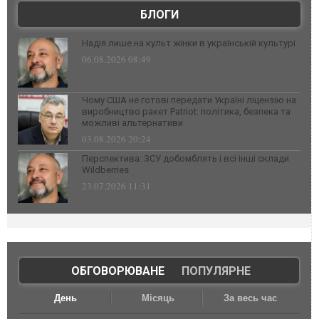
БЛОГИ
Надія лише на культ жінки в українській культурі
06.08.2026 08:49
Чому США не готові передати Україні ліцензію на
виробництво ракет Patriot: політика, безпека та
можливі альтернативи
03.08.2026 20:24
Перспектива: ЗСУ добомблять і всі інші склади
Wildberries
23.07.2026 11:31
ОБГОВОРЮВАНЕ
|
ПОПУЛЯРНЕ
День
Місяць
За весь час