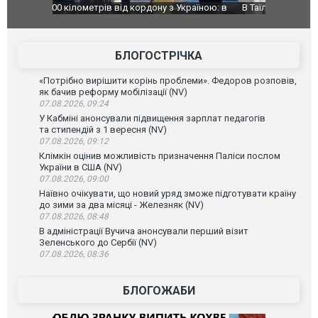
країною: в
В Таїланді футболіст загинув від удару
Топпосадов
агорівся
блискавки під час матчу: ще 12 людей
підозру
постраждали. ВІДЕО
БЛОГОСТРІЧКА
«Потрібно вирішити корінь проблеми». Федоров розповів,
як бачив реформу мобілізації (NV)
07.08.2026, 09:24
У Кабміні анонсували підвищення зарплат педагогів
та стипендій з 1 вересня (NV)
07.08.2026, 09:12
Клімкін оцінив можливість призначення Паліси послом
України в США (NV)
07.08.2026, 09:00
Наївно очікувати, що новий уряд зможе підготувати країну
до зими за два місяці - Железняк (NV)
07.08.2026, 08:48
В адміністрації Вучича анонсували перший візит
Зеленського до Сербії (NV)
07.08.2026, 08:36
БЛОГОЖАБИ