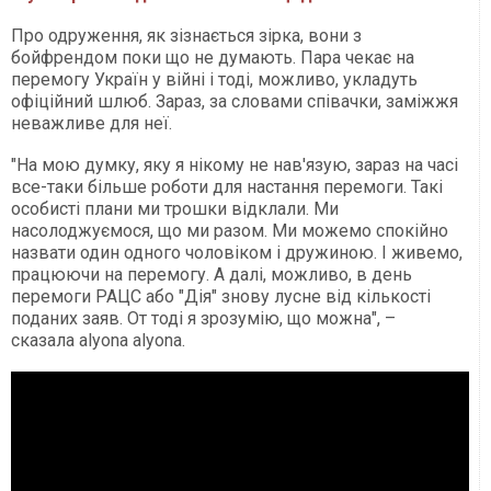
Про одруження, як зізнається зірка, вони з
бойфрендом поки що не думають. Пара чекає на
перемогу Україн у війні і тоді, можливо, укладуть
офіційний шлюб. Зараз, за словами співачки, заміжжя
неважливе для неї.
"На мою думку, яку я нікому не нав'язую, зараз на часі
все-таки більше роботи для настання перемоги. Такі
особисті плани ми трошки відклали. Ми
насолоджуємося, що ми разом. Ми можемо спокійно
назвати один одного чоловіком і дружиною. І живемо,
працюючи на перемогу. А далі, можливо, в день
перемоги РАЦС або "Дія" знову лусне від кількості
поданих заяв. От тоді я зрозумію, що можна", –
сказала alyona alyona.