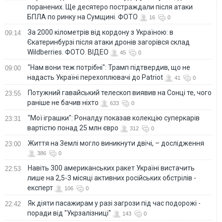
поранених. Ще десятеро постраждали після атаки
БПЛА по ринку на Сумщині. ФОТО
16
0
За 2000 кілометрів від кордону з Україною: в
09:14
Єкатеринбурзі після атаки дронів загорівся склад
Wildberries. ФОТО. ВІДЕО
45
0
"Нам вони теж потрібні": Трамп підтвердив, що не
09:00
надасть Україні перехоплювачі до Patriot
41
0
Потужний гавайський телескоп виявив на Сонці те, чого
23:55
раніше не бачив ніхто
633
0
"Мої іграшки": Роналду показав колекцію суперкарів
23:31
вартістю понад 25 млн євро
312
0
Життя на Землі могло виникнути двічі, – дослідження
23:00
386
0
Навіть 300 американських ракет Україні вистачить
22:53
лише на 2,5-3 місяці активних російських обстрілів -
експерт
106
0
Як діяти пасажирам у разі загрози під час подорожі -
22:42
поради від "Укрзалізниці"
143
0