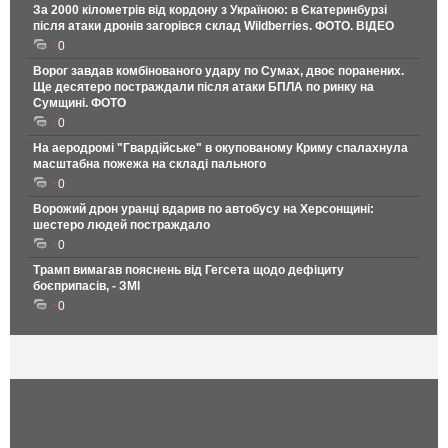
За 2000 кілометрів від кордону з Україною: в Єкатеринбурзі
після атаки дронів загорівся склад Wildberries. ФОТО. ВІДЕО
0
Ворог завдав комбінованого удару по Сумах, двоє поранених.
Ще десятеро постраждали після атаки БПЛА по ринку на
Сумщині. ФОТО
0
На аеродромі "Гвардійське" в окупованому Криму спалахнула
масштабна пожежа на складі пального
0
Ворожий дрон уранці вдарив по автобусу на Херсонщині:
шестеро людей постраждало
0
Трамп вимагав пояснень від Гегсета щодо дефіциту
боєприпасів, - ЗМІ
0