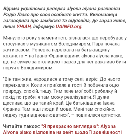
Відома українська реперка alyona alyona розповіла
Радіо Люкс про своє особисте життя. Виконавиця
заговорила про заміжжя та відповіла, де зараз живе,
пише
УНІАН
, інформує
UAINFO.org
.
Минулого року знаменитість зізналася, що перебуває у
стосунках з музикантом Володимиром. Пара почала
жити разом. Реперка переїхала на батьківщину
коханого – на Івано-Франківщину. alyona alyona каже,
що не сумує за столицею і зараз для неї важливо бути
поруч з Володимиром.
"Він там жив, народився в тому селі, виріс. До нього
переїхала я. Коли я приїхала в гості й побачила оцю
природу, спокій, тишу. Тим паче мої хобі, рибалку й
похід по гриби, я там можу реалізувати. Я дуже
щаслива, що це такий край. Це батьківщина Івана
Франка. Там інші люди й мова. Мені там спокійно,
їжджу туди відновлюватися", – поділилася артистка.
Читайте також:
"Я прекрасно виглядаю": Alyona
Alyona різко відповіла на хейт щодо її зовнішності