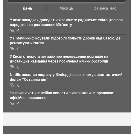
День
Місяць
За весь час
У яких випадках доведеться замінити радянське свідоцтво про
народження: роз'яснення Мін'юсту
0
У Німеччині фіксували підозрілі польоти дронів над базою, де
ремонтують Patriot
0
У Києві створили петицію про переведення всіх шкіл на
дистанціне навчання через посилення нічних обстрілів
0
Netflix поселив людину у білборді, що рекламує фантастичний
фільм "Останній дім"
0
Чи призначать пенсійни виплати, якщо ніколи не працював
офіційно: пояснення
0