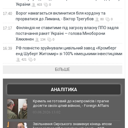
України
403
0
Ворог намагається вклинитися біля кордону та
17:40
прорватися до Лимана, - Віктор Трегубов
80
0
Фінляндія не ставитиме під загрозу власну ППО задля
17:17
постачання ракет Україні — голова Міноборони
Хяккянен
134
0
РФ повністю зруйнували цивільний завод «Кромберг
16:39
енд Шуберт Житомир» зі 100% німецькими інвестиціями
421
0
БІЛЬШЕ
АНАЛІТИКА
Кремль не готовий до компромісів і прагне
досягти своїх цілей війною, - Foreign Affairs
03.08.2026 13:02
Звільнення Сирського знаменує кінець епохи