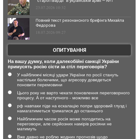
"старої гвардії" в українській армії — NYT
23.07.2026 10:32
Повний текст резонансного брифінга Михайла
Федорова
18.07.2026 09:27
ОПИТУВАННЯ
На вашу думку, коли далекобійні санкції України
примусять росію сісти за стіл переговорів?
У найближчі місяці удари України по росії стануть
настільки болючими, що агресору доведеться
поновити перемовини
Цього року не варто чекати поновлення переговорного
процесу. А от наступного - можливо все
рф навпаки піде на ескалацію попри здоровий глузд і
намагатиметься триматися до останнього
Найближчим часом росія може погодитись на
переговори, але серйозних намірів росіяни не
матимуть
Вже давно не роблю жодних прогнозів щодо