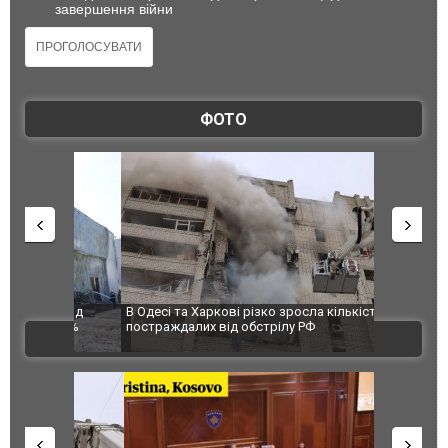
завершення війни
ФОТО
 завод
В Одесі та Харкові різко зросла кількість
Ворог завд
 100%
постраждалих від обстрілу РФ
двоє пора
ВІДЕО
після атак