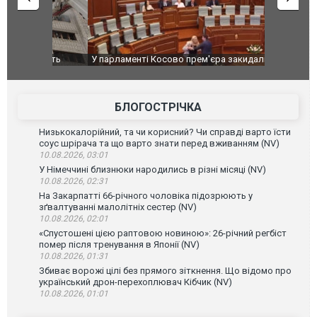
ькість
У парламенті Косово прем'єра закидали яйцями
Приїхав за
до українс
зіркового 
БЛОГОСТРІЧКА
Низькокалорійний, та чи корисний? Чи справді варто їсти
соус шрірача та що варто знати перед вживанням (NV)
10.08.2026, 03:01
У Німеччині близнюки народились в різні місяці (NV)
10.08.2026, 02:31
На Закарпатті 66-річного чоловіка підозрюють у
зґвалтуванні малолітніх сестер (NV)
10.08.2026, 02:01
«Спустошені цією раптовою новиною»: 26-річний регбіст
помер після тренування в Японії (NV)
10.08.2026, 01:31
Збиває ворожі цілі без прямого зіткнення. Що відомо про
український дрон-перехоплювач Кібчик (NV)
10.08.2026, 01:01