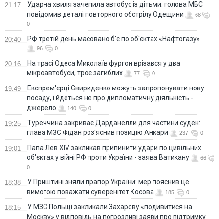
Ударна хвиля зачепила автобус із дітьми: голова МВС
21:17
повідомив деталі повторного обстрілу Одещини
68
0
РФ третій день масовано б'є по об'єктах «Нафтогазу»
20:40
96
0
На трасі Одеса Миколаїв фургон врізався у два
20:16
мікроавтобуси, троє загиблих
77
0
Експрем'єрці Свириденко можуть запропонувати нову
19:49
посаду, і йдеться не про дипломатичну діяльність -
джерело
140
0
Туреччина закриває Дарданелли для частини суден:
19:25
глава МЗС Фідан роз'яснив позицію Анкари
237
0
Папа Лев XIV закликав припинити удари по цивільних
19:01
об'єктах у війні РФ проти України - заява Ватикану
66
0
У Приштині зняли прапор України: мер пояснив це
18:38
вимогою поважати суверенітет Косова
185
0
У МЗС Польщі закликали Захарову «подивитися на
18:15
Москву» у відповідь на погрозливі заяви про підтримку