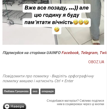
Підписуйся
на
сторінки
UAINFO
Facebook
,
Telegram
,
Twitt
OBOZ.UA
Повідомити про помилку - Виділіть орфографічну
помилку мишею і натисніть Ctrl + Enter
Любава Грешнова
око
операція
Сподобався матеріал? Сміливо поділися
ним в соцмережах через ці кнопки