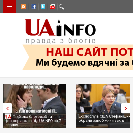
Експослу в США Стефанішиній
Трамп не передасть Україні
обрали запобіжний захід
сотні ракет до Patriot, бо у С
...