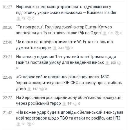
Норвезькі спецназівці привносять «дух вікінгів» у
01:27
підготовку українських військових — Business Insider
42
0
"Ти програєш". Голлівудський актор Ештон Кутчер
00:26
звернувся до Путіна після атаки РФ по Одесі
103
0
Чи варто на телефонi вимикати Wi-Fi на ніч: ось що
23:48
думають експерти
330
0
Нетаньягу відхилив 15-пунктний план Трампа щодо
23:21
Гази та поставив умову для виведення військ
100
0
«Створює хибне враження рівнозначності»: МЗС
22:49
України розкритикувало ЮНІСЕФ за заяву про загибель
дітей
147
0
На Херсонщині розширили зону обов’язкової евакуації
22:22
через російський терор
36
0
«На кожен удар буде відповідь»: Зеленський анонсував
21:42
нові переговори щодо ПВО та атаки по російських НПЗ
56
0