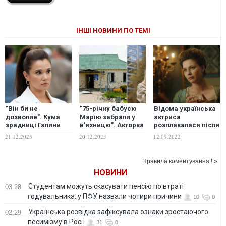
ІНШІ НОВИНИ ПО ТЕМІ
"Він би не
"75-річну бабусю
Відома українська
дозволив". Кума
Марію забрали у
актриса
зрадниці Галини
в’язницю". Акторка
розплакалася після
Безрук пояснила,
Любава Грешнова
звільнення рідного
21.12.2023
20.12.2023
12.09.2022
чому та не
розповіла, як її
міста
залишила Москву
рідні пережили
та мовчить про
російську окупацію
Правила коментування ! »
війну
НОВИНИ
Студентам можуть скасувати пенсію по втраті
03:28
годувальника: у ПФУ назвали чотири причини
10
0
Українська розвідка зафіксувала ознаки зростаючого
02:29
песимізму в Росії
31
0