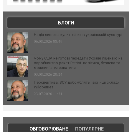
БЛОГИ
Надія лише на культ жінки в українській культурі
06.08.2026 08:49
Чому США не готові передати Україні ліцензію на
виробництво ракет Patriot: політика, безпека та
можливі альтернативи
03.08.2026 20:24
Перспектива: ЗСУ добомблять і всі інші склади
Wildberries
23.07.2026 11:31
ОБГОВОРЮВАНЕ
|
ПОПУЛЯРНЕ