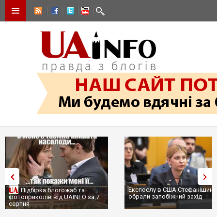
Експослу в США Стефанішині
Підбірка блогожаб та
обрали запобіжний захід
фотоприколів від UAINFO за 7
серпня