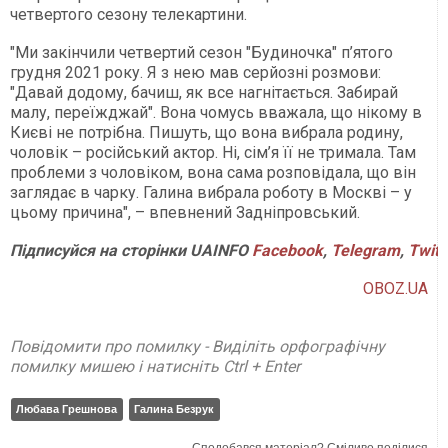
четвертого сезону телекартини.
"Ми закінчили четвертий сезон "Будиночка" п’ятого
грудня 2021 року. Я з нею мав серйозні розмови:
"Давай додому, бачиш, як все нагнітається. Забирай
малу, переїжджай". Вона чомусь вважала, що нікому в
Києві не потрібна. Пишуть, що вона вибрала родину,
чоловік – російський актор. Ні, сім’я її не тримала. Там
проблеми з чоловіком, вона сама розповідала, що він
заглядає в чарку. Галина вибрала роботу в Москві – у
цьому причина", – впевнений Задніпровський.
Підписуйся на сторінки UAINFO
Facebook
,
Telegram
,
Twitt
OBOZ.UA
Повідомити про помилку - Виділіть орфографічну
помилку мишею і натисніть Ctrl + Enter
Любава Грешнова
Галина Безрук