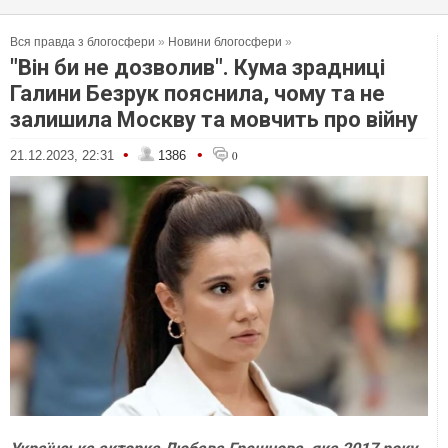
Вся правда з блогосфери
»
Новини блогосфери
»
"Він би не дозволив". Кума зрадниці
Галини Безрук пояснила, чому та не
залишила Москву та мовчить про війну
•
•
21.12.2023, 22:31
1386
0