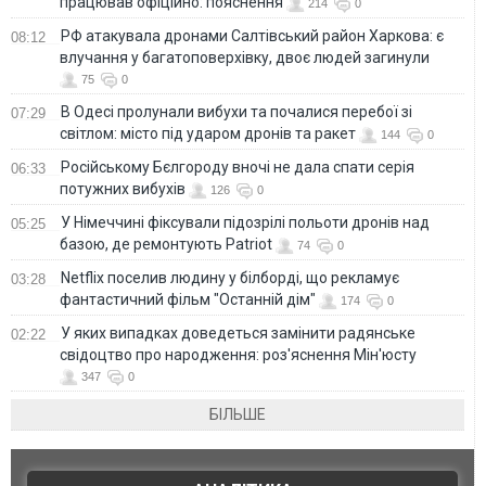
працював офіційно: пояснення
214
0
РФ атакувала дронами Салтівський район Харкова: є
08:12
влучання у багатоповерхівку, двоє людей загинули
75
0
В Одесі пролунали вибухи та почалися перебої зі
07:29
світлом: місто під ударом дронів та ракет
144
0
Російському Бєлгороду вночі не дала спати серія
06:33
потужних вибухів
126
0
У Німеччині фіксували підозрілі польоти дронів над
05:25
базою, де ремонтують Patriot
74
0
Netflix поселив людину у білборді, що рекламує
03:28
фантастичний фільм "Останній дім"
174
0
У яких випадках доведеться замінити радянське
02:22
свідоцтво про народження: роз'яснення Мін'юсту
347
0
БІЛЬШЕ