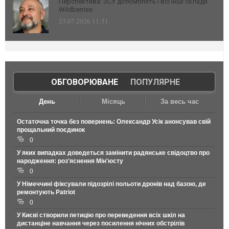
Перспектива: ЗСУ добомблять і всі інші склади
Wildberries
23.07.2026 11:31
ОБГОВОРЮВАНЕ
|
ПОПУЛЯРНЕ
День
Місяць
За весь час
Остаточна точка без повернень: Олександр Усік анонсував свій
прощальний поєдинок
0
У яких випадках доведеться замінити радянське свідоцтво про
народження: роз'яснення Мін'юсту
0
У Німеччині фіксували підозрілі польоти дронів над базою, де
ремонтують Patriot
0
У Києві створили петицію про переведення всіх шкіл на
дистанціне навчання через посилення нічних обстрілів