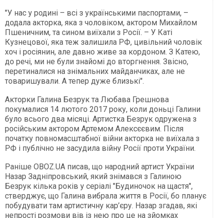
"У нас у родині – всі з українськими паспортами, –
додала акторка, яка з чоловіком, актором Михайлом
Пшеничним, та сином виїхали з Росії. – У Каті
Кузнецової, яка теж залишила РФ, цивільний чоловік
хоч і росіянин, але давно живе за кордоном. З Катею,
до речі, ми не були знайомі до вторгнення. Звісно,
перетиналися на знімальних майданчиках, але не
товаришували. А тепер дуже близькі".
Акторки Галина Безрук та Любава Грешнова
покумалися 14 лютого 2017 року, коли доньці Галини
було всього два місяці. Артистка Безрук одружена з
російським актором Артемом Алексєєвим. Після
початку повномасштабної війни акторка не виїхала з
РФ і публічно не засудила війну Росії проти України.
Раніше OBOZ.UA писав, що народний артист України
Назар Задніпровський, який знімався з Галиною
Безрук кілька років у серіалі "Будиночок на щастя",
стверджує, що Галина вибрала життя в Росії, бо планує
побудувати там артистичну кар’єру. Назар згадав, які
непрості розмови вів із нею про це на зйомках