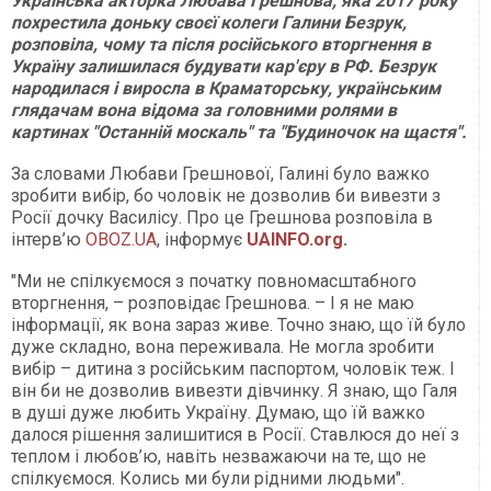
Українська акторка Любава Грешнова, яка 2017 року
похрестила доньку своєї колеги Галини Безрук,
розповіла, чому та після російського вторгнення в
Україну залишилася будувати кар'єру в РФ. Безрук
народилася і виросла в Краматорську, українським
глядачам вона відома за головними ролями в
картинах "Останній москаль" та "Будиночок на щастя".
За словами Любави Грешнової, Галині було важко
зробити вибір, бо чоловік не дозволив би вивезти з
Росії дочку Василісу. Про це Грешнова розповіла в
інтерв’ю
OBOZ.UA
, інформує
UAINFO.org
.
"Ми не спілкуємося з початку повномасштабного
вторгнення, – розповідає Грешнова. – І я не маю
інформації, як вона зараз живе. Точно знаю, що їй було
дуже складно, вона переживала. Не могла зробити
вибір – дитина з російським паспортом, чоловік теж. І
він би не дозволив вивезти дівчинку. Я знаю, що Галя
в душі дуже любить Україну. Думаю, що їй важко
далося рішення залишитися в Росії. Ставлюся до неї з
теплом і любов’ю, навіть незважаючи на те, що не
спілкуємося. Колись ми були рідними людьми".