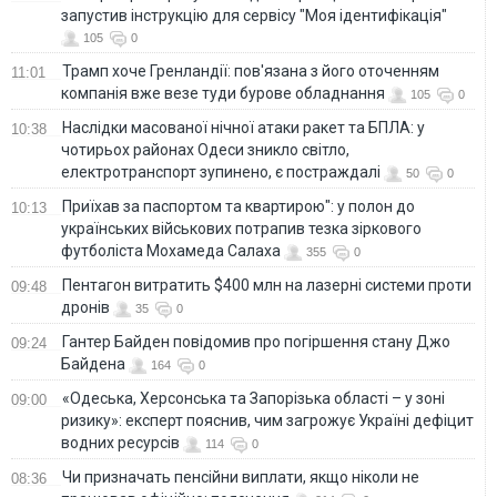
запустив інструкцію для сервісу "Моя ідентифікація"
105
0
Трамп хоче Гренландії: пов'язана з його оточенням
11:01
компанія вже везе туди бурове обладнання
105
0
Наслідки масованої нічної атаки ракет та БПЛА: у
10:38
чотирьох районах Одеси зникло світло,
електротранспорт зупинено, є постраждалі
50
0
Приїхав за паспортом та квартирою": у полон до
10:13
українських військових потрапив тезка зіркового
футболіста Мохамеда Салаха
355
0
Пентагон витратить $400 млн на лазерні системи проти
09:48
дронів
35
0
Гантер Байден повідомив про погіршення стану Джо
09:24
Байдена
164
0
«Одеська, Херсонська та Запорізька області – у зоні
09:00
ризику»: експерт пояснив, чим загрожує Україні дефіцит
водних ресурсів
114
0
Чи призначать пенсійни виплати, якщо ніколи не
08:36