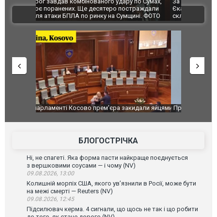
по Сумах,
За 2000 кілометрів від кордону з Україною: в
"Мої іграш
траждали
Єкатеринбурзі після атаки дронів загорівся
суперкарів
ВІДЕО
ині. ФОТО
склад Wildberries. ФОТО. ВІДЕО
идали яйцями
Приїхав за паспортом та квартирою": у полон
Одесу накр
до українських військових потрапив тезка
ураганним 
зіркового футболіста Мохамеда Салаха
БЛОГОСТРІЧКА
Ні, не спагеті. Яка форма пасти найкраще поєднується
з вершковими соусами — і чому (NV)
09.08.2026, 13:00
Колишній морпіх США, якого ув’язнили в Росії, може бути
на межі смерті — Reuters (NV)
09.08.2026, 12:45
Підсилювач керма. 4 сигнали, що щось не так і що робити
до того, як стане дорого (NV)