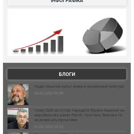
ІНФОГРАФІКА
БЛОГИ
Надія лише на культ жінки в українській культурі
06.08.2026 08:49
Чому США не готові передати Україні ліцензію на
виробництво ракет Patriot: політика, безпека та
можливі альтернативи
03.08.2026 20:24