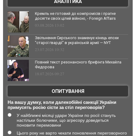
АНАЛІТИКА
Кремль не готовий до компромісів і прагне
досягти своїх цілей війною, - Foreign Affairs
03.08.2026 13:02
Звільнення Сирського знаменує кінець епохи
"старої гвардії" в українській армії — NYT
23.07.2026 10:32
Повний текст резонансного брифінга Михайла
Федорова
18.07.2026 09:27
ОПИТУВАННЯ
На вашу думку, коли далекобійні санкції України
примусять росію сісти за стіл переговорів?
У найближчі місяці удари України по росії стануть
настільки болючими, що агресору доведеться
поновити перемовини
Цього року не варто чекати поновлення переговорного