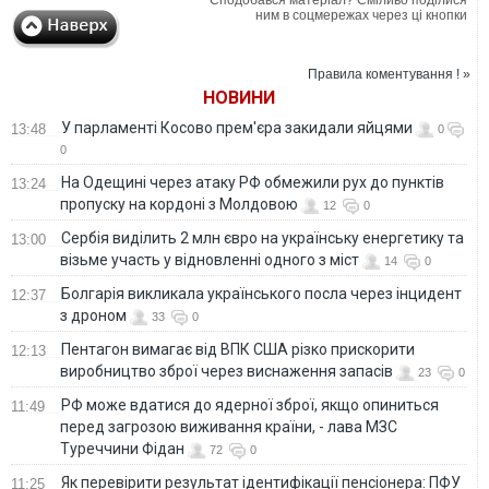
Сподобався матеріал? Сміливо поділися
ним в соцмережах через ці кнопки
Правила коментування ! »
НОВИНИ
У парламенті Косово прем'єра закидали яйцями
13:48
0
0
На Одещині через атаку РФ обмежили рух до пунктів
13:24
пропуску на кордоні з Молдовою
12
0
Сербія виділить 2 млн євро на українську енергетику та
13:00
візьме участь у відновленні одного з міст
14
0
Болгарія викликала українського посла через інцидент
12:37
з дроном
33
0
Пентагон вимагає від ВПК США різко прискорити
12:13
виробництво зброї через виснаження запасів
23
0
РФ може вдатися до ядерної зброї, якщо опиниться
11:49
перед загрозою виживання країни, - лава МЗС
Туреччини Фідан
72
0
Як перевірити результат ідентифікації пенсіонера: ПФУ
11:25