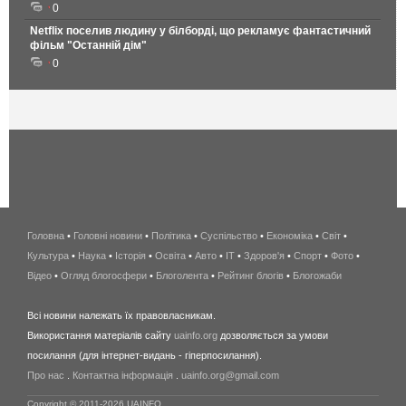
0
Netflix поселив людину у білборді, що рекламує фантастичний
фільм "Останній дім"
0
Головна
•
Головні новини
•
Політика
•
Суспільство
•
Економіка
беспроводной
•
Світ
•
Культура
•
Наука
•
Історія
•
Освіта
•
Авто
•
IT
•
Здоров'я
интернет
•
Спорт
•
Фото
•
Відео
•
Огляд блогосфери
•
Блоголента
•
Рейтинг блогів
киев
•
Блогожаби
и
Всі новини належать їх правовласникам.
область
Використання матеріалів сайту
uainfo.org
дозволяється за умови
wimax
посилання (для інтернет-видань - гіперпосилання).
интернет
Про нас
.
Контактна інформація
.
uainfo.org@gmail.com
в
киеве
Copyright © 2011-2026 UAINFO.