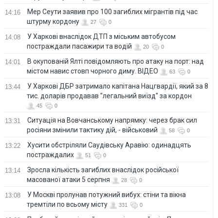
Мер Сеути заявив про 100 загиблих мігрантів під час
14:16
штурму кордону
27
0
У Харкові внаслідок ДТП з міським автобусом
14:08
постраждали пасажири та водій
20
0
В окупованій Ялті повідомляють про атаку на порт: над
14:01
містом навис стовп чорного диму. ВІДЕО
63
0
У Харкові ДБР затримало капітана Нацгвардії, який за 8
13:44
тис. доларів продавав "легальний виїзд" за кордон
45
0
Ситуація на Вовчанському напрямку: через брак сил
13:31
росіяни змінили тактику дій, - військовий
58
0
Хусити обстріляли Саудівську Аравію: одинадцять
13:22
постраждалих
51
0
Зросла кількість загиблих внаслідок російської
13:14
масованої атаки 5 серпня
28
0
У Москві пролунав потужний вибух: стіни та вікна
13:08
тремтіли по всьому місту
331
0