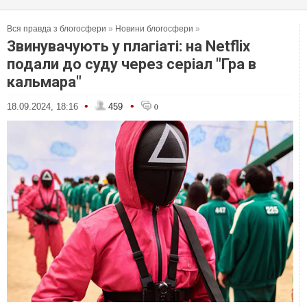
Вся правда з блогосфери
»
Новини блогосфери
»
Звинувачують у плагіаті: на Netflix
подали до суду через серіал "Гра в
кальмара"
•
•
18.09.2024, 18:16
459
0