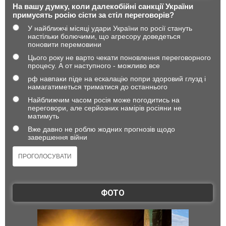
На вашу думку, коли далекобійні санкції України
примусять росію сісти за стіл переговорів?
У найближчі місяці удари України по росії стануть
настільки болючими, що агресору доведеться
поновити перемовини
Цього року не варто чекати поновлення переговорного
процесу. А от наступного - можливо все
рф навпаки піде на ескалацію попри здоровий глузд і
намагатиметься триматися до останнього
Найближчим часом росія може погодитись на
переговори, але серйозних намірів росіяни не
матимуть
Вже давно не роблю жодних прогнозів щодо
завершення війни
ФОТО