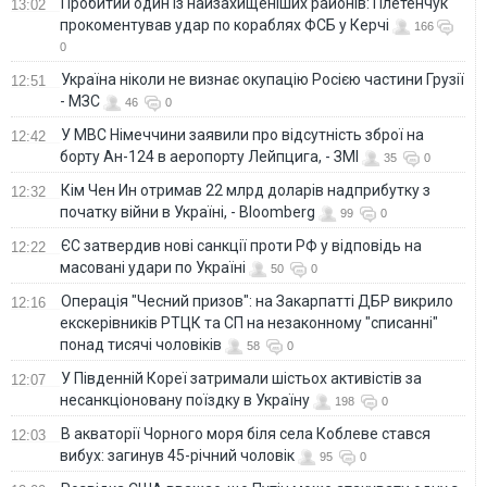
Пробитий один із найзахищеніших районів: Плетенчук
13:02
прокоментував удар по кораблях ФСБ у Керчі
166
0
Україна ніколи не визнає окупацію Росією частини Грузії
12:51
- МЗС
46
0
У МВС Німеччини заявили про відсутність зброї на
12:42
борту Ан-124 в аеропорту Лейпцига, - ЗМІ
35
0
Кім Чен Ин отримав 22 млрд доларів надприбутку з
12:32
початку війни в Україні, - Bloomberg
99
0
ЄС затвердив нові санкції проти РФ у відповідь на
12:22
масовані удари по Україні
50
0
Операція "Чесний призов": на Закарпатті ДБР викрило
12:16
екскерівників РТЦК та СП на незаконному "списанні"
понад тисячі чоловіків
58
0
У Південній Кореї затримали шістьох активістів за
12:07
несанкціоновану поїздку в Україну
198
0
В акваторії Чорного моря біля села Коблеве стався
12:03
вибух: загинув 45-річний чоловік
95
0