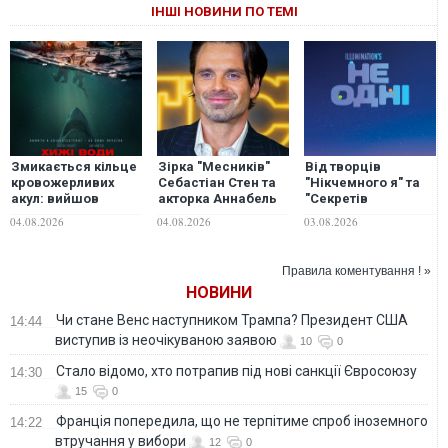
ІНШІ НОВИНИ ПО ТЕМІ
Змикається кільце
Зірка "Месників"
Від творців
кровожерливих
Себастіан Стен та
"Нікчемного я" та
акул: вийшов
акторка Аннабель
"Секретів
трейлер трилера
Волліс вперше
домашніх тварин":
04.08.2026
04.08.2026
03.08.2026
"Хижі води"
стали батьками
вийшов тизер
анімаційної
пригоди "Не одні"
Правила коментування ! »
НОВИНИ
Чи стане Венс наступником Трампа? Президент США
14:44
виступив із неочікуваною заявою
10
0
Стало відомо, хто потрапив під нові санкції Євросоюзу
14:30
15
0
Франція попередила, що не терпітиме спроб іноземного
14:22
втручання у вибори
12
0