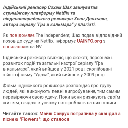
Індійський режисер Сохам Шах звинуватив
стримінгову платформу Netflix та
південнокорейського режисера Хван Донхьока,
автора серіалу "Гра в кальмара" у плагіаті.
Як
повідомляє
The Independent, Шах подав відповідний
позов до суду на Netflix, інформує
UAINFO
.org
з
посилання
м на NV.
Індійський режисер вважає, що сюжет, персонажі,
розвиток подій та загальні настрої серіалу "Гра
в кальмара", який вийшов у 2021 році, скопійовані
з його фільму "Удача", який вийшов у 2009 році.
Фільм індійського режисера розповідає про групу
людей, які виконують певні випробування, тим самим
перевіряючи свою удачу. Поки вони ризикують своїм
життям, глядачі в усьому світі роблять на них ставки.
Читайте також:
Майлі Сайрус потрапила у скандал з
піснею "Flowers": що сталося