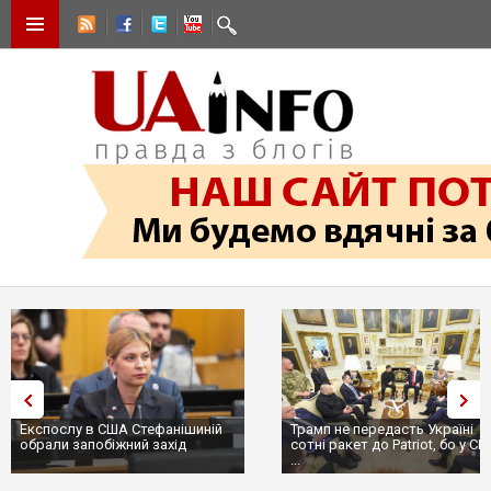
Експослу в США Стефанішиній
Трамп не передасть Україні
обрали запобіжний захід
сотні ракет до Patriot, бо у С
...