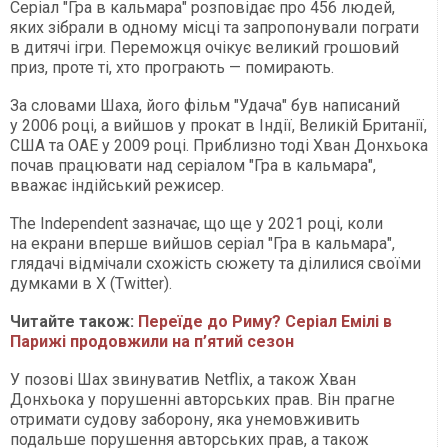
Серіал "Гра в кальмара" розповідає про 456 людей,
яких зібрали в одному місці та запропонували пограти
в дитячі ігри. Переможця очікує великий грошовий
приз, проте ті, хто програють — помирають.
За словами Шаха, його фільм "Удача" був написаний
у 2006 році, а вийшов у прокат в Індії, Великій Британії,
США та ОАЕ у 2009 році. Приблизно тоді Хван Донхьока
почав працювати над серіалом "Гра в кальмара",
вважає індійський режисер.
The Independent зазначає, що ще у 2021 році, коли
на екрани вперше вийшов серіал "Гра в кальмара",
глядачі відмічали схожість сюжету та ділилися своїми
думками в Х (Twitter).
Читайте також:
Переїде до Риму? Серіал Емілі в
Парижі продовжили на п’ятий сезон
У позові Шах звинуватив Netflix, а також Хван
Донхьока у порушенні авторських прав. Він прагне
отримати судову заборону, яка унемовживить
подальше порушення авторських прав, а також