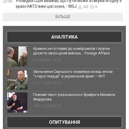
Розвідка США вважає, що Путін може атакувати одну з
12:00
країн НАТО вже цієї осені, - WSJ
110
0
БІЛЬШЕ
АНАЛІТИКА
Кремль не готовий до компромісів і прагне
досягти своїх цілей війною, - Foreign Affairs
03.08.2026 13:02
Звільнення Сирського знаменує кінець епохи
"старої гвардії" в українській армії — NYT
23.07.2026 10:32
Повний текст резонансного брифінга Михайла
Федорова
18.07.2026 09:27
ОПИТУВАННЯ