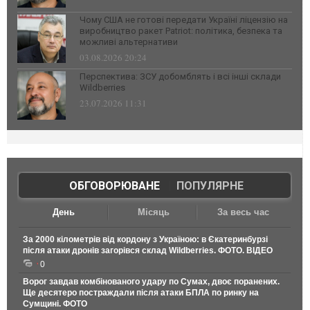
Чому США не готові передати Україні ліцензію на
виробництво ракет Patriot: політика, безпека та
можливі альтернативи
03.08.2026 20:24
Перспектива: ЗСУ добомблять і всі інші склади
Wildberries
23.07.2026 11:31
ОБГОВОРЮВАНЕ
|
ПОПУЛЯРНЕ
День
Місяць
За весь час
За 2000 кілометрів від кордону з Україною: в Єкатеринбурзі
після атаки дронів загорівся склад Wildberries. ФОТО. ВІДЕО
0
Ворог завдав комбінованого удару по Сумах, двоє поранених.
Ще десятеро постраждали після атаки БПЛА по ринку на
Сумщині. ФОТО