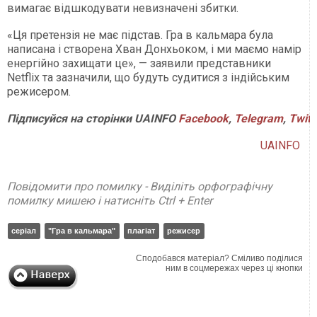
вимагає відшкодувати невизначені збитки.
«Ця претензія не має підстав. Гра в кальмара була
написана і створена Хван Донхьоком, і ми маємо намір
енергійно захищати це», — заявили представники
Netflix та зазначили, що будуть судитися з індійським
режисером.
Підписуйся
на
сторінки
UAINFO
Facebook
,
Telegram
,
Twitt
UAINFO
Повідомити про помилку - Виділіть орфографічну
помилку мишею і натисніть Ctrl + Enter
серіал
"Гра в кальмара"
плагіат
режисер
Сподобався матеріал? Сміливо поділися
ним в соцмережах через ці кнопки