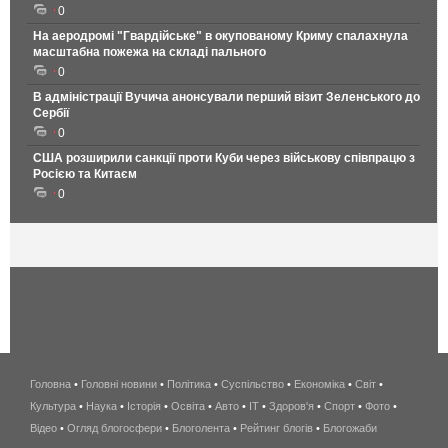
0
На аеродромі "Гвардійське" в окупованому Криму спалахнула
масштабна пожежа на складі пального
0
В адміністрації Вучича анонсували перший візит Зеленського до
Сербії
0
США розширили санкції проти Куби через військову співпрацю з
Росією та Китаєм
0
Головна
•
Головні новини
•
Політика
•
Суспільство
•
Економіка
беспроводной
•
Світ
•
Культура
•
Наука
•
Історія
•
Освіта
•
Авто
•
IT
•
Здоров'я
интернет
•
Спорт
•
Фото
•
Відео
•
Огляд блогосфери
•
Блоголента
•
Рейтинг блогів
киев
•
Блогожаби