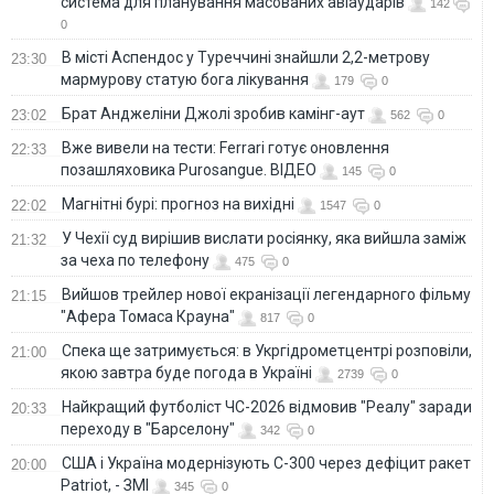
система для планування масованих авіаударів
142
0
В місті Аспендос у Туреччині знайшли 2,2-метрову
23:30
мармурову статую бога лікування
179
0
Брат Анджеліни Джолі зробив камінг-аут
23:02
562
0
Вже вивели на тести: Ferrari готує оновлення
22:33
позашляховика Purosangue. ВІДЕО
145
0
Магнітні бурі: прогноз на вихідні
22:02
1547
0
У Чехії суд вирішив вислати росіянку, яка вийшла заміж
21:32
за чеха по телефону
475
0
Вийшов трейлер нової екранізації легендарного фільму
21:15
"Афера Томаса Крауна"
817
0
Спека ще затримується: в Укргідрометцентрі розповіли,
21:00
якою завтра буде погода в Україні
2739
0
Найкращий футболіст ЧС-2026 відмовив "Реалу" заради
20:33
переходу в "Барселону"
342
0
США і Україна модернізують С-300 через дефіцит ракет
20:00
Patriot, - ЗМІ
345
0