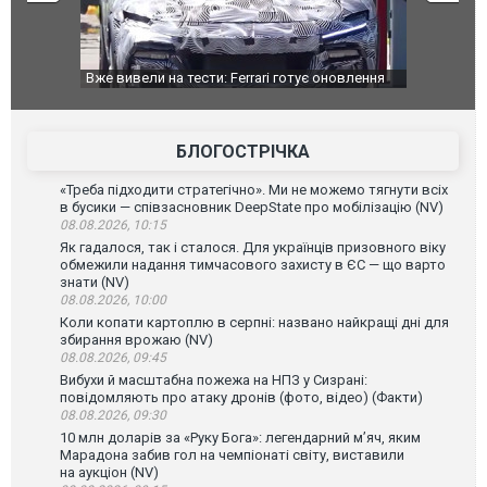
оновлення
Вийшов трейлер нової екранізації легендарного
Зеленський
фільму "Афера Томаса Крауна"
перемовин
БЛОГОСТРІЧКА
«Треба підходити стратегічно». Ми не можемо тягнути всіх
в бусики — співзасновник DeepState про мобілізацію (NV)
08.08.2026, 10:15
Як гадалося, так і сталося. Для українців призовного віку
обмежили надання тимчасового захисту в ЄС — що варто
знати (NV)
08.08.2026, 10:00
Коли копати картоплю в серпні: названо найкращі дні для
збирання врожаю (NV)
08.08.2026, 09:45
Вибухи й масштабна пожежа на НПЗ у Сизрані:
повідомляють про атаку дронів (фото, відео) (Факти)
08.08.2026, 09:30
10 млн доларів за «Руку Бога»: легендарний м’яч, яким
Марадона забив гол на чемпіонаті світу, виставили
на аукціон (NV)