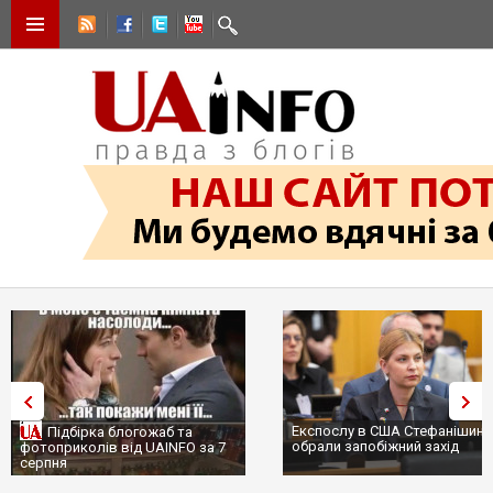
Експослу в США Стефанішині
Підбірка блогожаб та
обрали запобіжний захід
фотоприколів від UAINFO за 7
серпня