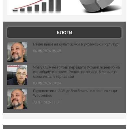
БЛОГИ
Надія лише на культ жінки в українській культурі
06.08.2026 08:49
Чому США не готові передати Україні ліцензію на
виробництво ракет Patriot: політика, безпека та
можливі альтернативи
03.08.2026 20:24
Перспектива: ЗСУ добомблять і всі інші склади
Wildberries
23.07.2026 11:31