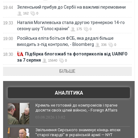
Зеленський прибув до Сербії на важливі перемовини
19:44
162
0
Наталія Могилевська стала другою тренеркою 14-го
19:33
сезону шоу "Голос країни"
175
0
Російська еліта боїться ФСБ, яка дедалі більше
19:00
виходить з-під контролю, - Bloomberg
336
0
Підбірка блогожаб та фотоприколів від UAINFO
18:30
за 7 серпня
15640
0
БІЛЬШЕ
АНАЛІТИКА
Кремль не готовий до компромісів і прагне
досягти своїх цілей війною, - Foreign Affairs
03.08.2026 13:02
Звільнення Сирського знаменує кінець епохи
"старої гвардії" в українській армії — NYT