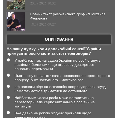
23.07.2026 10:32
Повний текст резонансного брифінга Михайла
Федорова
18.07.2026 09:27
ОПИТУВАННЯ
На вашу думку, коли далекобійні санкції України
примусять росію сісти за стіл переговорів?
У найближчі місяці удари України по росії стануть
настільки болючими, що агресору доведеться
поновити перемовини
Цього року не варто чекати поновлення переговорного
процесу. А от наступного - можливо все
рф навпаки піде на ескалацію попри здоровий глузд і
намагатиметься триматися до останнього
Найближчим часом росія може погодитись на
переговори, але серйозних намірів росіяни не
матимуть
Вже давно не роблю жодних прогнозів щодо
завершення війни