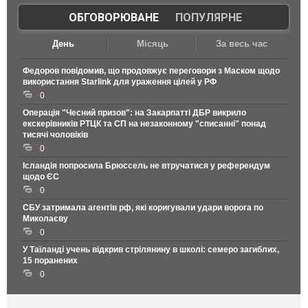
ОБГОВОРЮВАНЕ
|
ПОПУЛЯРНЕ
День
Місяць
За весь час
Федоров повідомив, що продовжує переговори з Маском щодо
використання Starlink для ураження цілей у РФ
0
Операція "Чесний призов": на Закарпатті ДБР викрило
екскерівників РТЦК та СП на незаконному "списанні" понад
тисячі чоловіків
0
Ісландія попросила Брюссель не втручатися у референдум
щодо ЄС
0
СБУ затримала агентів рф, які коригували удари ворога по
Миколаєву
0
У Таїланді учень відкрив стрілянину в школі: семеро загиблих,
15 поранених
0