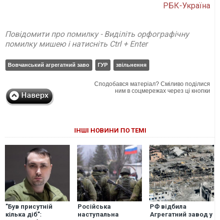
РБК-Україна
Повідомити про помилку - Виділіть орфографічну
помилку мишею і натисніть Ctrl + Enter
Вовчанський агрегатний заво
ГУР
звільнення
Сподобався матеріал? Сміливо поділися
ним в соцмережах через ці кнопки
ІНШІ НОВИНИ ПО ТЕМІ
"Був присутній
Російська
РФ відбила
кілька діб":
наступальна
Агрегатний завод у