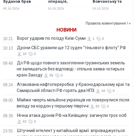
Буданов брав
операція,
Вовчанську та
участь у звільненні
ймовірно,
захопила
09.10.2024
10.10.2024
10.10.2024
Вовчанського
завершиться
Верхньокам'янське
агрегатного
найближчими
у Донецькій
заводу – ГУР
місяцями, - ISW
області: карти ISW
Правила коментування ! »
НОВИНИ
Ворог ударив по поїзду Київ-Суми
10:21
1
0
Дрони СБС уразили ще 12 суден "тіньового флоту" РФ
10:13
10
0
Дії РФ щодо повного захоплення грузинських земель
09:48
не залишаться без відповіді - спільна заява чотирьох
країн Заходу
89
0
Атакована нафтопереробка: у Краснодарському краї та
09:24
Самарській області РФ горять два НПЗ
44
0
Майже чверть мільйона українців не повернулися після
09:00
виїзду за кордон у першому півріччі
83
0
Нічна атака дронів РФ на Київщину: загинули троє осіб
08:39
63
0
Штучний інтелект у китайській армії: впроваджується
23:55