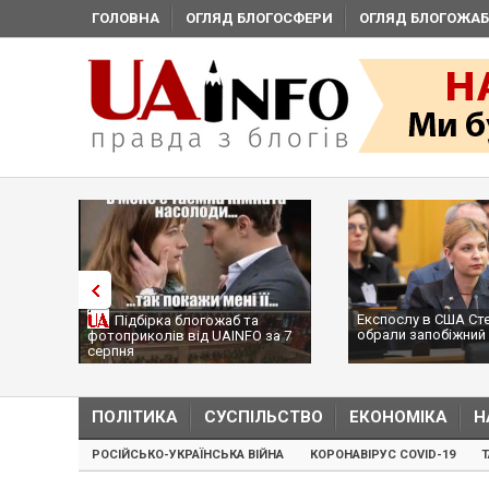
ГОЛОВНА
ОГЛЯД БЛОГОСФЕРИ
ОГЛЯД БЛОГОЖАБ
Експослу в США Ст
Підбірка блогожаб та
обрали запобіжний 
фотоприколів від UAINFO за 7
серпня
ПОЛІТИКА
СУСПІЛЬСТВО
ЕКОНОМІКА
Н
РОСІЙСЬКО-УКРАЇНСЬКА ВІЙНА
КОРОНАВІРУС COVID-19