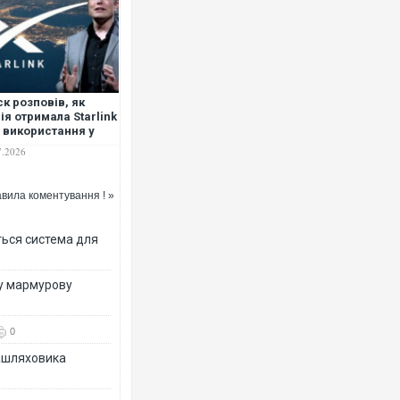
к розповів, як
ія отримала Starlink
 використання у
ні проти України
7.2026
вила коментування ! »
ться система для
ву мармурову
0
зашляховика