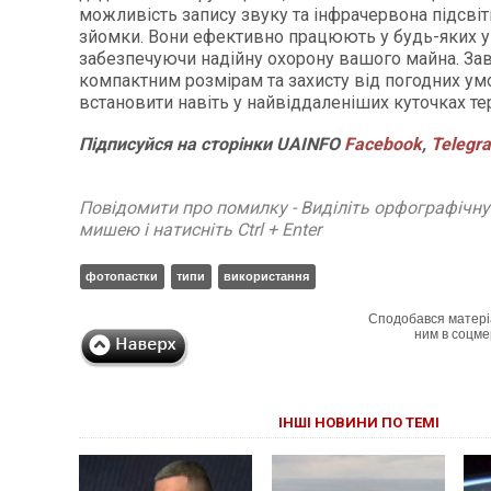
можливість запису звуку та інфрачервона підсвітк
зйомки. Вони ефективно працюють у будь-яких у
забезпечуючи надійну охорону вашого майна. За
компактним розмірам та захисту від погодних умо
встановити навіть у найвіддаленіших куточках тер
Підписуйся
на
сторінки
UAINFO
Facebook
,
Telegr
Повідомити про помилку - Виділіть орфографічн
мишею і натисніть Ctrl + Enter
фотопастки
типи
використання
Сподобався матері
ним в соцме
ІНШІ НОВИНИ ПО ТЕМІ