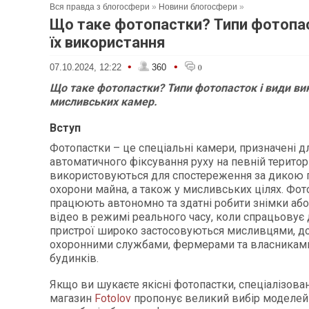
Вся правда з блогосфери
»
Новини блогосфери
»
Що таке фотопастки? Типи фотопас
їх використання
•
•
07.10.2024, 12:22
360
0
Що таке фотопастки? Типи фотопасток і види ви
мисливських камер.
Вступ
Фотопастки – це спеціальні камери, призначені д
автоматичного фіксування руху на певній територі
використовуються для спостереження за дикою 
охорони майна, а також у мисливських цілях. Фот
працюють автономно та здатні робити знімки або
відео в режимі реального часу, коли спрацьовує д
пристрої широко застосовуються мисливцями, д
охоронними службами, фермерами та власниками
будинків.
Якщо ви шукаєте якісні фотопастки, спеціалізован
магазин
Fotolov
пропонує великий вибір моделей 