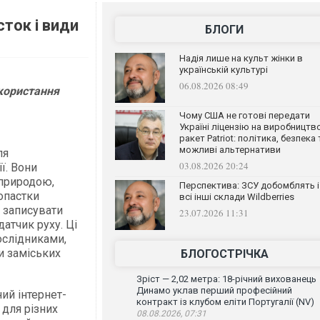
ток і види
БЛОГИ
Надія лише на культ жінки в
українській культурі
06.08.2026 08:49
користання
Чому США не готові передати
Україні ліцензію на виробництв
ракет Patriot: політика, безпека 
можливі альтернативи
ля
03.08.2026 20:24
ї. Вони
природою,
Перспектива: ЗСУ добомблять і
опастки
всі інші склади Wildberries
 записувати
23.07.2026 11:31
атчик руху. Ці
ослідниками,
 заміських
БЛОГОСТРІЧКА
Зріст — 2,02 метра: 18-річний вихованець
Динамо уклав перший професійний
ий інтернет-
контракт із клубом еліти Португалії (NV)
для різних
08.08.2026, 07:31