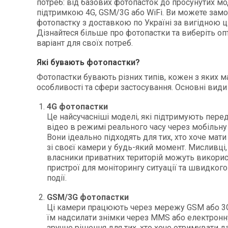
потреб: від базових фотопасток до просунутих мо
підтримкою 4G, GSM/3G або WiFi. Ви можете зам
фотопастку з доставкою по Україні за вигідною ц
Дізнайтеся більше про фотопастки та виберіть о
варіант для своїх потреб.
Які бувають фотопастки?
Фотопастки бувають різних типів, кожен з яких м
особливості та сфери застосування. Основні види
4G фотопастки
Це найсучасніші моделі, які підтримують перед
відео в режимі реального часу через мобільну
Вони ідеально підходять для тих, хто хоче мати
зі своєї камери у будь-який момент. Мисливці
власники приватних територій можуть викорис
пристрої для моніторингу ситуації та швидкого
події.
GSM/3G фотопастки
Ці камери працюють через мережу GSM або 3G
їм надсилати знімки через MMS або електронн
зручне рішення для тих, хто хоче отримувати да