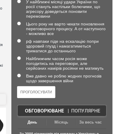
У найближчі місяці удари України по
росії стануть настільки болючими, що
но
агресору доведеться поновити
перемовини
Цього року не варто чекати поновлення
переговорного процесу. А от наступного
- можливо все
рф навпаки піде на ескалацію попри
ія
здоровий глузд і намагатиметься
триматися до останнього
Найближчим часом росія може
погодитись на переговори, але
кі
серйозних намірів росіяни не матимуть
Вже давно не роблю жодних прогнозів
щодо завершення війни
ОБГОВОРЮВАНЕ
|
ПОПУЛЯРНЕ
День
Місяць
За весь час