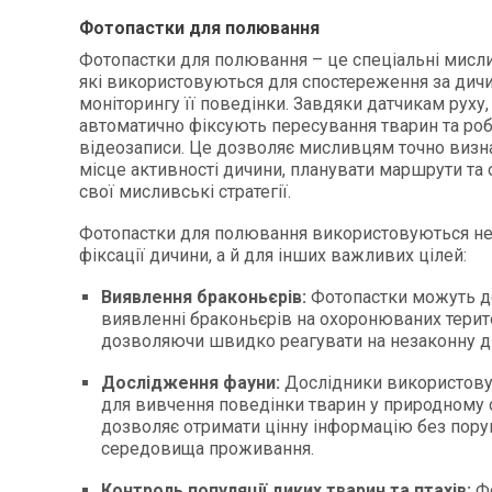
Фотопастки для полювання
Фотопастки для полювання – це спеціальні мисли
які використовуються для спостереження за дич
моніторингу її поведінки. Завдяки датчикам руху,
автоматично фіксують пересування тварин та роб
відеозаписи. Це дозволяє мисливцям точно визна
місце активності дичини, планувати маршрути та 
свої мисливські стратегії.
Фотопастки для полювання використовуються не 
фіксації дичини, а й для інших важливих цілей:
Виявлення браконьєрів:
Фотопастки можуть д
виявленні браконьєрів на охоронюваних терито
дозволяючи швидко реагувати на незаконну ді
Дослідження фауни:
Дослідники використову
для вивчення поведінки тварин у природному
дозволяє отримати цінну інформацію без пору
середовища проживання.
Контроль популяції диких тварин та птахів:
Фо