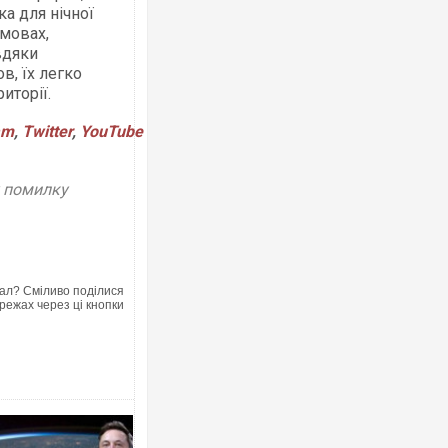
а для нічної
мовах,
вдяки
в, їх легко
иторії.
am
,
Twitter
,
YouTube
у помилку
ал? Сміливо поділися
режах через ці кнопки