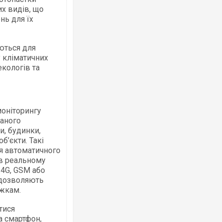
х видів, що
нь для їх
ються для
 кліматичних
екологів та
оніторингу
ваного
и, будинки,
б’єкти. Такі
я автоматичного
 в реальному
 4G, GSM або
 дозволяють
іжкам.
тися
а смартфон,