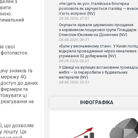
делей з
«Не їдять як усі». Італійська блогерка
овити
розповіла як харчуються італійці — вчас
іною.
п’ють еспресо (NV)
08.08.2026, 07:01
птимальний
Окупанти зірвали церемонію прощання
з керівником пошукової групи Плацдарм
Олексієм Юковим на Донеччині (NV)
08.08.2026, 06:31
ає свої
«Були у виснаженому стані». У Києві поліц
відкрила провадження через неналежне
 фотопасток:
утримання 32 доберманів (NV)
08.08.2026, 06:01
У Швеції на вулицях встановини громадсь
ачу знімків та
меблі — їх переробили з будівельних
 мережу 4G.
матеріалів (NV)
 доступ до даних
08.08.2026, 05:31
, фермери та
товувати ці
 реагування на
ІНФОГРАФІКА
, що дозволяє
у пошту. Це
ні на свій