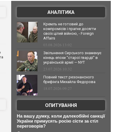
АНАЛІТИКА
Кремль не готовий до
компромісів і прагне досягти
своїх цілей війною, - Foreign
Affairs
03.08.2026 13:02
о
Звільнення Сирського знаменує
та
кінець епохи "старої гвардії" в
українській армії — NYT
23.07.2026 10:32
Повний текст резонансного
брифінга Михайла Федорова
18.07.2026 09:27
ОПИТУВАННЯ
На вашу думку, коли далекобійні санкції
України примусять росію сісти за стіл
переговорів?