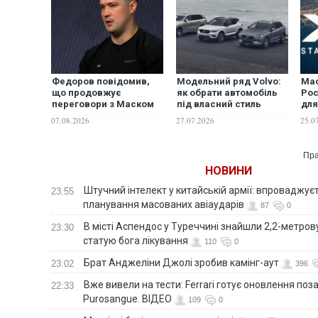
Федоров повідомив,
Модельний ряд Volvo:
Мас
що продовжує
як обрати автомобіль
Рос
переговори з Маском
під власний стиль
для
щодо використання
використання?
вій
07.08.2026
27.07.2026
25.0
Starlink для ураження
цілей у РФ
Пра
НОВИНИ
Штучний інтелект у китайській армії: впроваджує
23:55
планування масованих авіаударів
87
0
В місті Аспендос у Туреччині знайшли 2,2-метро
23:30
статую бога лікування
110
0
Брат Анджеліни Джолі зробив камінг-аут
23:02
396
Вже вивели на тести: Ferrari готує оновлення по
22:33
Purosangue. ВІДЕО
109
0