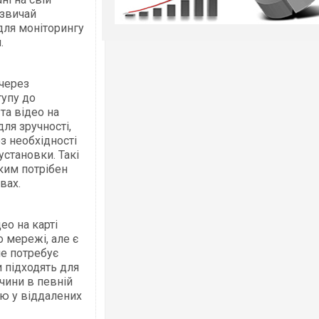
азвичай
для моніторингу
.
через
тупу до
та відео на
для зручності,
з необхідності
установки. Такі
яким потрібен
вах.
ео на карті
 мережі, але є
не потребує
и підходять для
ичини в певній
ою у віддалених