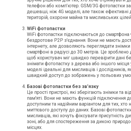
телефон або комп’ютер. GSM/3G фотопастки з
дешевші, ніж 4G моделі, але також ефективні 
територій, охорони майна та мисливських цілей
WiFi фотопастки
WiFi фотопастки підключаються до смартфона 
бездротове P2P з'єднання. Вони не мають дос
інтернету, але дозволяють переглядати знімки 
смартфоні в радіусі до 30 метрів. Це зроблено 
щоб користувач міг швидко перевірити дані бе
знімати фотопастку з дерева або іншого місця 
моделі ідеальні для мисливців і дослідників, 
швидкий доступ до зображень у польових умо
Базові фотопастки без зв'язку
Це прості пристрої, які зберігають знімки та від
пам'яті. Вони не мають функцій підключення до
доступним та надійним варіантом для тих, хто 
миттєвого доступу до даних. Базові фотопастк
мисливців, які хочуть фіксувати присутність д
зоні, або для спостереження за дикою природ
місцях.