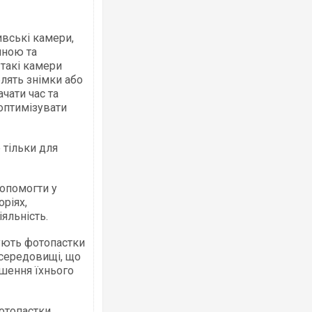
вські камери,
иною та
 такі камери
лять знімки або
Ворог завдав комбінованого удару по
чати час та
двоє поранених. Ще десятеро постра
оптимізувати
після атаки БПЛА по ринку на Сумщині
тільки для
опомогти у
ріях,
яльність.
ють фотопастки
 середовищі, що
шення їхнього
Вже вивели на тести: Ferrari готує оно
позашляховика Purosangue. ВІДЕО
топастки