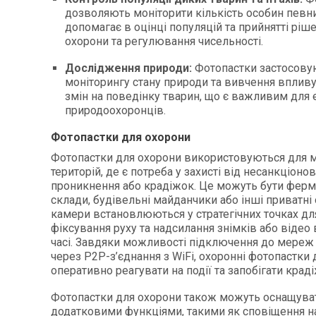
дозволяють моніторити кількість особин певни
допомагає в оцінці популяцій та прийнятті ріше
охорони та регулювання чисельності.
Дослідження природи:
Фотопастки застосову
моніторингу стану природи та вивчення впливу
змін на поведінку тварин, що є важливим для 
природоохоронців.
Фотопастки для охорони
Фотопастки для охорони використовуються для м
територій, де є потреба у захисті від несанкціоно
проникнення або крадіжок. Це можуть бути ферм
склади, будівельні майданчики або інші приватні о
камери встановлюються у стратегічних точках дл
фіксування руху та надсилання знімків або відео
часі. Завдяки можливості підключення до мереж
через P2P-з’єднання з WiFi, охоронні фотопастки
оперативно реагувати на події та запобігати крад
Фотопастки для охорони також можуть оснащува
додатковими функціями, такими як сповіщення н