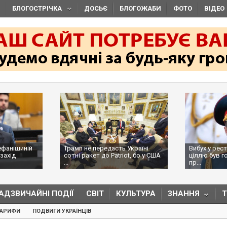
БЛОГОСТРІЧКА
ДОСЬЄ
БЛОГОЖАБИ
ФОТО
ВІДЕО
ефанішиній
Трамп не передасть Україні
Вибух у рес
захід
сотні ракет до Patriot, бо у США
ціллю був г
...
пр...
АДЗВИЧАЙНІ ПОДІЇ
СВІТ
КУЛЬТУРА
ЗНАННЯ
ТАРИФИ
ПОДВИГИ УКРАЇНЦІВ