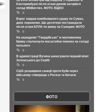
За 2000 кілометрів від кордону з Україною: в
Єкатеринбурзі після атаки дронів загорівся
склад Wildberries. ФОТО. ВІДЕО
0
Ворог завдав комбінованого удару по Сумах,
двоє поранених. Ще десятеро постраждали
після атаки БПЛА по ринку на Сумщині. ФОТО
0
На аеродромі "Гвардійське" в окупованому
Криму спалахнула масштабна пожежа на складі
пального
0
В адміністрації Вучича анонсували перший візит
Зеленського до Сербії
0
США розширили санкції проти Куби через
військову співпрацю з Росією та Китаєм
0
ФОТО