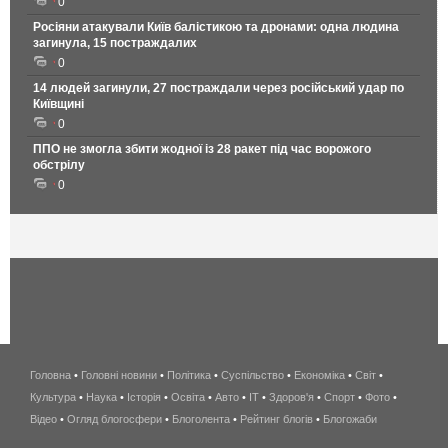
0
Росіяни атакували Київ балістикою та дронами: одна людина
загинула, 15 постраждалих
0
14 людей загинули, 27 постраждали через російський удар по
Київщині
0
ППО не змогла збити жодної із 28 ракет під час ворожого
обстрілу
0
Головна
•
Головні новини
•
Політика
•
Суспільство
•
Економіка
беспроводной
•
Світ
•
Культура
•
Наука
•
Історія
•
Освіта
•
Авто
•
IT
•
Здоров'я
интернет
•
Спорт
•
Фото
•
Відео
•
Огляд блогосфери
•
Блоголента
•
Рейтинг блогів
киев
•
Блогожаби
и