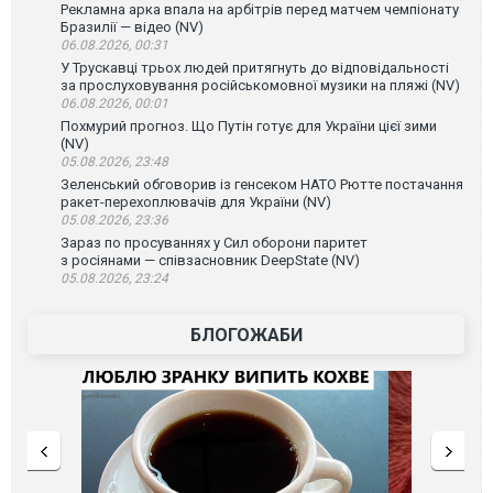
Рекламна арка впала на арбітрів перед матчем чемпіонату
Бразилії — відео (NV)
06.08.2026, 00:31
У Трускавці трьох людей притягнуть до відповідальності
за прослуховування російськомовної музики на пляжі (NV)
06.08.2026, 00:01
Похмурий прогноз. Що Путін готує для України цієї зими
(NV)
05.08.2026, 23:48
Зеленський обговорив із генсеком НАТО Рютте постачання
ракет-перехоплювачів для України (NV)
05.08.2026, 23:36
Зараз по просуваннях у Сил оборони паритет
з росіянами — співзасновник DeepState (NV)
05.08.2026, 23:24
БЛОГОЖАБИ