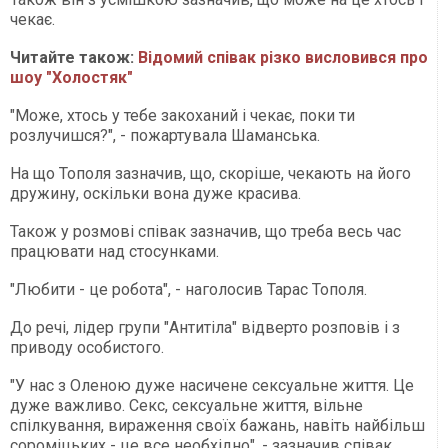
чекає.
Читайте також:
Відомий співак різко висловився про
шоу "Холостяк"
"Може, хтось у тебе закоханий і чекає, поки ти
розлучишся?", - пожартувала Шаманська.
На що Тополя зазначив, що, скоріше, чекають на його
дружину, оскільки вона дуже красива.
Також у розмові співак зазначив, що треба весь час
працювати над стосунками.
"Любити - це робота", - наголосив Тарас Тополя.
До речі, лідер групи "Антитіла" відверто розповів і з
приводу особистого.
"У нас з Оленою дуже насичене сексуальне життя. Це
дуже важливо. Секс, сексуальне життя, вільне
спілкування, вираження своїх бажань, навіть найбільш
сороміцьких - це все необхідно", - зазначив співак.