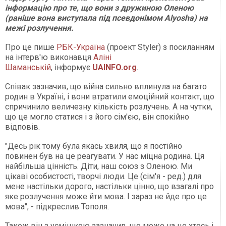
інформацію про те, що вони з дружиною Оленою
(раніше вона виступала під псевдонімом Alyosha) на
межі розлучення.
Про це пише
РБК-Україна
(проект Styler) з посиланням
на інтерв'ю виконавця
Аліні
Шаманській
, інформує
UAINFO
.org
.
Співак зазначив, що війна сильно вплинула на багато
родин в Україні, і вони втратили емоційний контакт, що
спричинило величезну кількість розлучень. А на чутки,
що це могло статися і з його сім'єю, він спокійно
відповів.
"Десь рік тому була якась хвиля, що я постійно
повинен був на це реагувати. У нас міцна родина. Ця
найбільша цінність. Діти, наш союз з Оленою. Ми
цікаві особистості, творчі люди. Це (сім'я - ред.) для
мене настільки дорого, настільки цінно, що взагалі про
яке розлучення може йти мова. І зараз не йде про це
мова", - підкреслив Тополя.
Також він з усмішкою зазначив, що може на це хтось і