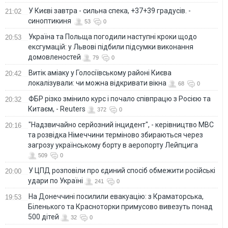
У Києві завтра - сильна спека, +37+39 градусів. -
21:02
синоптикиня
53
0
Україна та Польща погодили наступні кроки щодо
20:53
ексгумацій: у Львові підбили підсумки виконання
домовленостей
79
0
Витік аміаку у Голосіївському районі Києва
20:42
локалізували: чи можна відкривати вікна
68
0
ФБР різко змінило курс і почало співпрацю з Росією та
20:32
Китаєм, - Reuters
372
0
"Надзвичайно серйозний інцидент", - керівництво МВС
20:16
та розвідка Німеччини терміново збираються через
загрозу українському борту в аеропорту Лейпцига
509
0
У ЦПД розповіли про єдиний спосіб обмежити російські
20:00
удари по Україні
241
0
На Донеччині посилили евакуацію: з Краматорська,
19:53
Біленького та Красноторки примусово вивезуть понад
500 дітей
32
0