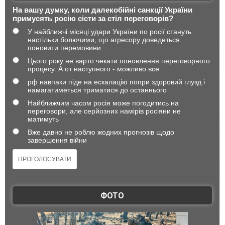
На вашу думку, коли далекобійні санкції України
примусять росію сісти за стіл переговорів?
У найближчі місяці удари України по росії стануть
настільки болючими, що агресору доведеться
поновити перемовини
Цього року не варто чекати поновлення переговорного
процесу. А от наступного - можливо все
рф навпаки піде на ескалацію попри здоровий глузд і
намагатиметься триматися до останнього
Найближчим часом росія може погодитись на
переговори, але серйозних намірів росіяни не
матимуть
Вже давно не роблю жодних прогнозів щодо
завершення війни
ФОТО