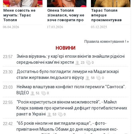
Мене совість не
Олена Тополя
Тарас Тополя
мучить: Тарас
зізналася, чому не
вперше
Тополя
хоче говорити про
прокоментував
прокоментував
колишнього
розлучення
06.04.2026
17.03.2026
03.12.2025
розлучення з
чоловіка
дружиною
Правила коментування ! »
НОВИНИ
Зміна вірувань: у кар'єрі епохи вікінгів знайшли рідкісні
23:57
середньовічні кам’яні хрести
23
0
Достатньо було погладити: лемури на Мадагаскарі
23:30
стали жертвами людського вірусу
58
0
Неймар влаштував конфлікт після перемоги "Сантоса".
23:03
ВІДЕО
51
0
"Росія користується вікном можливостей", - Майкл
22:55
Кларк заявив про критичний дефіцит протибалістичних
ракет в Україні
53
0
"65 років ніколи не виглядали краще", - фото-
22:42
привітання Мішель Обами до дня народження екс-