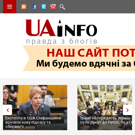
Експослу в США Стефанішиній
Трамп не передасть Україні
вручили нову підозру та
сотні ракет до Patriot, бо у С
обирають...
...