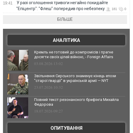
У разі оголошення тривоги негайно покидайте
19:41
"Епіцентр": "Флеш" попередив про небезпеку
181
0
БІЛЬШЕ
АНАЛІТИКА
Кремль не готовий до компромісів і прагне
досягти своїх цілей війною, - Foreign Affairs
03.08.2026 13:02
Звільнення Сирського знаменує кінець епохи
"старої гвардії" в українській армії — NYT
23.07.2026 10:32
Повний текст резонансного брифінга Михайла
Федорова
18.07.2026 09:27
ОПИТУВАННЯ