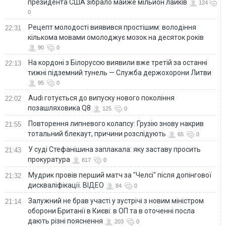
президента США зібрало майже мільйон лайків
124
0
Рецепт молодості виявився простішим: володіння
22:31
кількома мовами омолоджує мозок на десяток років
90
0
На кордоні з Білоруссю виявили вже третій за останні
22:13
тижні підземний тунель — Служба держохорони Литви
95
0
Audi готується до випуску нового покоління
22:02
позашляховика Q8
125
0
Повторення липневого колапсу: Грузію знову накрив
21:55
тотальний блекаут, причини розслідують
65
0
У суді Стефанішина заплакала: яку заставу просить
21:43
прокуратура
817
0
Мудрик провів перший матч за "Челсі" після допінгової
21:32
дискваліфікації. ВІДЕО
84
0
Залужний не брав участі у зустрічі з новим міністром
21:14
оборони Британії в Києві: в ОП та в оточенні посла
дають різні пояснення
203
0