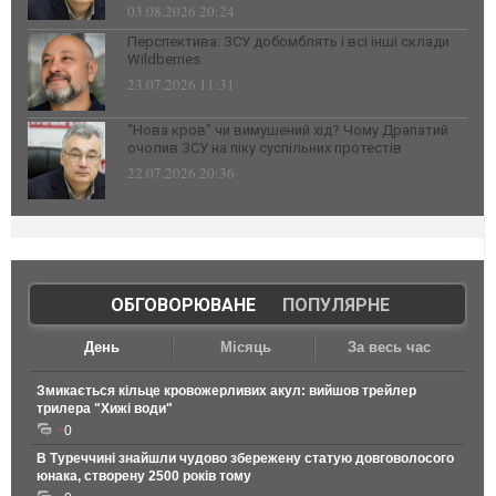
03.08.2026 20:24
Перспектива: ЗСУ добомблять і всі інші склади
Wildberries
23.07.2026 11:31
“Нова кров” чи вимушений хід? Чому Драпатий
очолив ЗСУ на піку суспільних протестів
22.07.2026 20:36
ОБГОВОРЮВАНЕ
|
ПОПУЛЯРНЕ
День
Місяць
За весь час
Змикається кільце кровожерливих акул: вийшов трейлер
трилера "Хижі води"
0
В Туреччині знайшли чудово збережену статую довговолосого
юнака, створену 2500 років тому