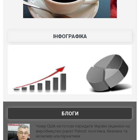
ІНФОГРАФІКА
БЛОГИ
Чому США не готові передати Україні ліцензію на
виробництво ракет Patriot: політика, безпека та
можливі альтернативи