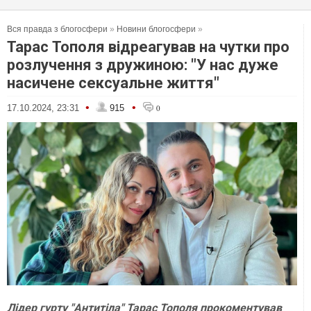
Вся правда з блогосфери
»
Новини блогосфери
»
Тарас Тополя відреагував на чутки про
розлучення з дружиною: "У нас дуже
насичене сексуальне життя"
•
•
17.10.2024, 23:31
915
0
Лідер гурту "Антитіла" Тарас Тополя прокоментував