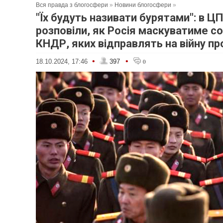
Вся правда з блогосфери
»
Новини блогосфери
»
"Їх будуть називати бурятами": в Ц
розповіли, як Росія маскуватиме с
КНДР, яких відправлять на війну пр
•
•
18.10.2024, 17:46
397
0