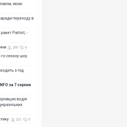
повіли, якою
заради переходу в
акет Patriot, -
вини
155
0
-го сезону шоу
иходить з-під
NFO за 7 серпня
Чернівцях водія
 українських
стику
221
0