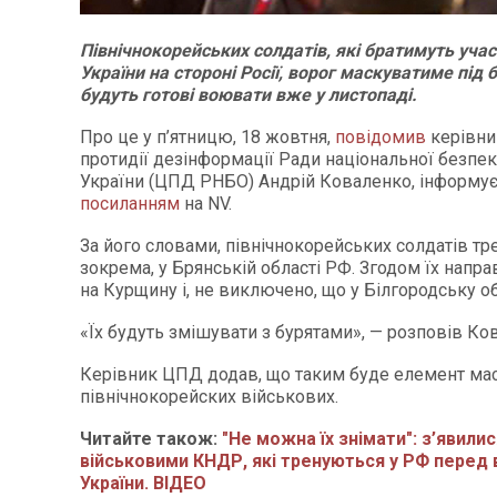
Північнокорейських солдатів, які братимуть участ
України на стороні Росії, ворог маскуватиме під б
будуть готові воювати вже у листопаді.
Про це у п’ятницю, 18 жовтня,
повідомив
керівни
протидії дезінформації Ради національної безпек
України (ЦПД РНБО) Андрій Коваленко, інформу
посиланням
на NV.
За його словами, північнокорейських солдатів тр
зокрема, у Брянській області РФ. Згодом їх напра
на Курщину і, не виключено, що у Білгородську об
«Їх будуть змішувати з бурятами», — розповів Ко
Керівник ЦПД додав, що таким буде елемент ма
північнокорейских військових.
Читайте також:
"Не можна їх знімати": з’явили
військовими КНДР, які тренуються у РФ перед
України. ВІДЕО