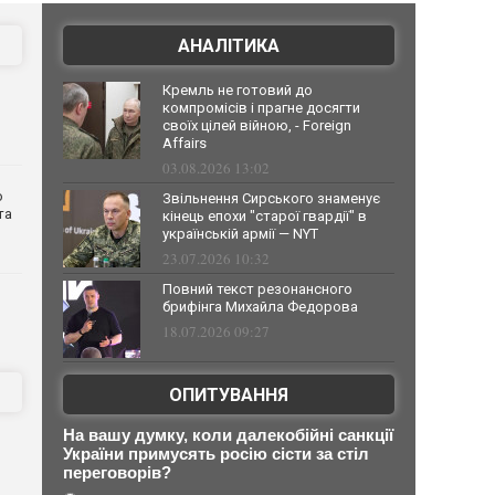
АНАЛІТИКА
Кремль не готовий до
компромісів і прагне досягти
своїх цілей війною, - Foreign
Affairs
03.08.2026 13:02
о
Звільнення Сирського знаменує
та
кінець епохи "старої гвардії" в
українській армії — NYT
23.07.2026 10:32
Повний текст резонансного
брифінга Михайла Федорова
18.07.2026 09:27
ОПИТУВАННЯ
На вашу думку, коли далекобійні санкції
України примусять росію сісти за стіл
переговорів?