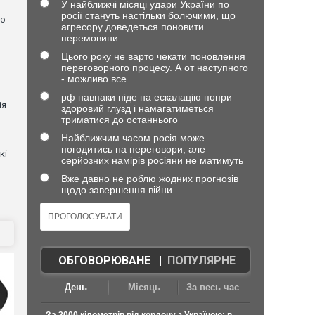
У найближчі місяці удари України по
росії стануть настільки болючими, що
но
агресору доведеться поновити
перемовини
Цього року не варто чекати поновлення
переговорного процесу. А от наступного
- можливо все
рф навпаки піде на ескалацію попри
ія
здоровий глузд і намагатиметься
триматися до останнього
Найближчим часом росія може
погодитись на переговори, але
кі
серйозних намірів росіяни не матимуть
Вже давно не роблю жодних прогнозів
щодо завершення війни
ОБГОВОРЮВАНЕ
|
ПОПУЛЯРНЕ
День
Місяць
За весь час