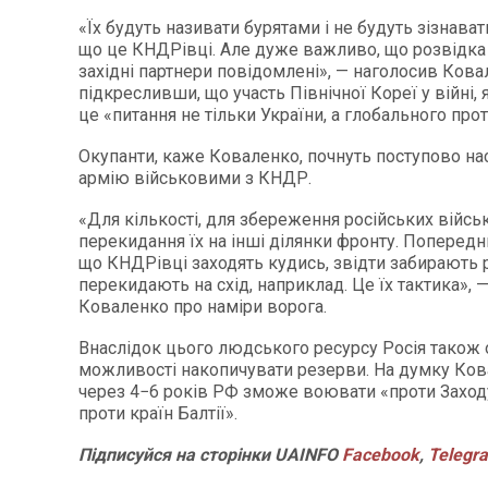
«Їх будуть називати бурятами і не будуть зізнават
що це КНДРівці. Але дуже важливо, що розвідка 
західні партнери повідомлені», — наголосив Кова
підкресливши, що участь Північної Кореї у війні, 
це «питання не тільки України, а глобального про
Окупанти, каже Коваленко, почнуть поступово н
армію військовими з КНДР.
«Для кількості, для збереження російських війсь
перекидання їх на інші ділянки фронту. Попереднь
що КНДРівці заходять кудись, звідти забирають р
перекидають на схід, наприклад. Це їх тактика»,
Коваленко про наміри ворога.
Внаслідок цього людського ресурсу Росія також
можливості накопичувати резерви. На думку Ков
через 4−6 років РФ зможе воювати «проти Заходу
проти країн Балтії».
Підписуйся
на
сторінки
UAINFO
Facebook
,
Telegr