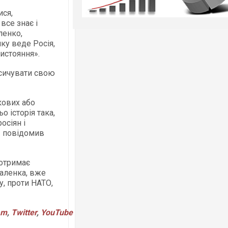
ися,
все знає і
ленко,
яку веде Росія,
тистояння».
асичувати свою
кових або
о історія така,
осіян і
 — повідомив
 отримає
аленка, вже
, проти НАТО,
am
,
Twitter
,
YouTube