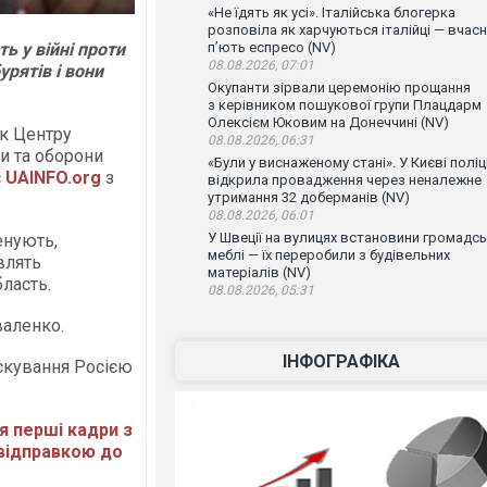
«Не їдять як усі». Італійська блогерка
розповіла як харчуються італійці — вчас
ь у війні проти
п’ють еспресо (NV)
08.08.2026, 07:01
урятів і вони
Окупанти зірвали церемонію прощання
з керівником пошукової групи Плацдарм
Олексієм Юковим на Донеччині (NV)
к Центру
08.08.2026, 06:31
и та оборони
«Були у виснаженому стані». У Києві поліц
є
UAINFO
.org
з
відкрила провадження через неналежне
утримання 32 доберманів (NV)
08.08.2026, 06:01
У Швеції на вулицях встановини громадсь
енують,
меблі — їх переробили з будівельних
влять
матеріалів (NV)
ласть.
08.08.2026, 05:31
валенко.
ІНФОГРАФІКА
скування Росією
ся перші кадри з
 відправкою до