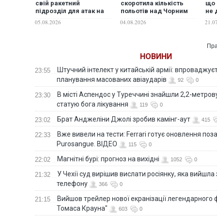
свій ракетний
скоротила кількість
що 
підрозділ для атак на
польотів над Чорним
не 
Україну
морем - Плетенчук
роз
05.08.2026
04.08.2026
21.0
НАТ
Пра
НОВИНИ
Штучний інтелект у китайській армії: впроваджує
23:55
планування масованих авіаударів
92
0
В місті Аспендос у Туреччині знайшли 2,2-метро
23:30
статую бога лікування
119
0
Брат Анджеліни Джолі зробив камінг-аут
23:02
415
Вже вивели на тести: Ferrari готує оновлення по
22:33
Purosangue. ВІДЕО
115
0
Магнітні бурі: прогноз на вихідні
22:02
1052
0
У Чехії суд вирішив вислати росіянку, яка вийшла
21:32
телефону
366
0
Вийшов трейлер нової екранізації легендарного
21:15
Томаса Крауна"
603
0