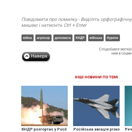
Повідомити про помилку - Виділіть орфографічн
мишею і натисніть Ctrl + Enter
війна
агресор
допомога
КНДР
війська
буряти
Сподобався матері
ним в соцме
ІНШІ НОВИНИ ПО ТЕМІ
КНДР розгортає у Росії
Російська авіація різко
Реч