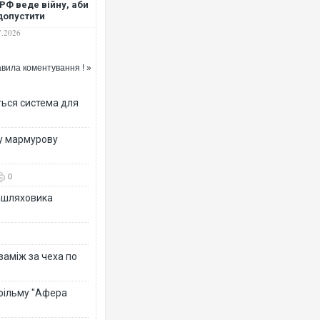
РФ веде війну, аби
допустити
міщення військ
7.2026
О в Україні
вила коментування ! »
ться система для
ву мармурову
0
зашляховика
 заміж за чеха по
 фільму "Афера