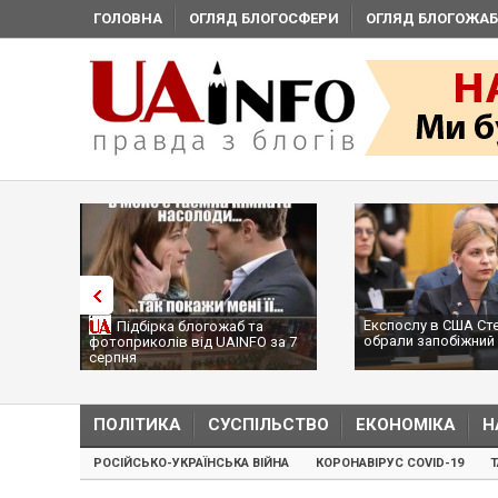
ГОЛОВНА
ОГЛЯД БЛОГОСФЕРИ
ОГЛЯД БЛОГОЖАБ
Експослу в США Ст
Підбірка блогожаб та
обрали запобіжний 
фотоприколів від UAINFO за 7
серпня
ПОЛІТИКА
СУСПІЛЬСТВО
ЕКОНОМІКА
Н
РОСІЙСЬКО-УКРАЇНСЬКА ВІЙНА
КОРОНАВІРУС COVID-19