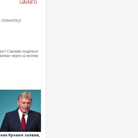
UAINFO
у помилку
Ворог завдав комбінованого удару 
двоє поранених. Ще десятеро пос
після атаки БПЛА по ринку на Сумщи
ал? Сміливо поділися
режах через ці кнопки
Вже вивели на тести: Ferrari готує 
позашляховика Purosangue. ВІДЕО
ник Кремля заявив,