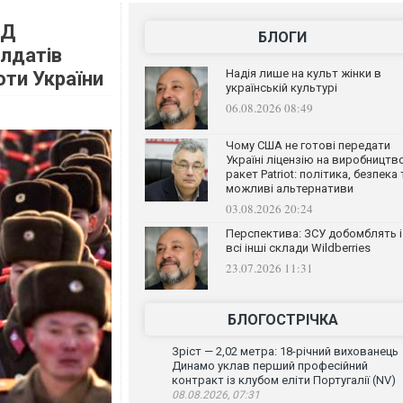
ПД
БЛОГИ
олдатів
Надія лише на культ жінки в
оти України
українській культурі
06.08.2026 08:49
Чому США не готові передати
Україні ліцензію на виробництв
ракет Patriot: політика, безпека 
можливі альтернативи
03.08.2026 20:24
Перспектива: ЗСУ добомблять і
всі інші склади Wildberries
23.07.2026 11:31
БЛОГОСТРІЧКА
Зріст — 2,02 метра: 18-річний вихованець
Динамо уклав перший професійний
контракт із клубом еліти Португалії (NV)
08.08.2026, 07:31