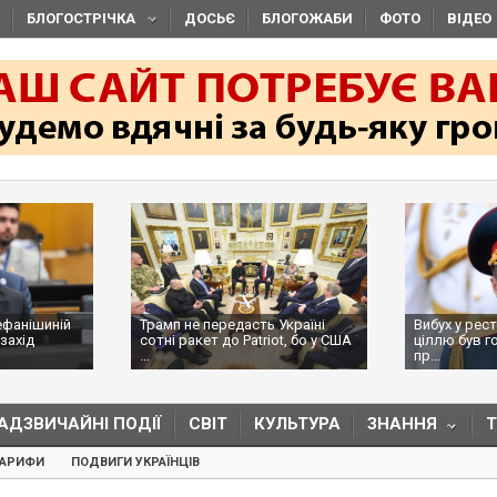
БЛОГОСТРІЧКА
ДОСЬЄ
БЛОГОЖАБИ
ФОТО
ВІДЕО
ефанішиній
Трамп не передасть Україні
Вибух у рес
захід
сотні ракет до Patriot, бо у США
ціллю був г
...
пр...
АДЗВИЧАЙНІ ПОДІЇ
СВІТ
КУЛЬТУРА
ЗНАННЯ
ТАРИФИ
ПОДВИГИ УКРАЇНЦІВ