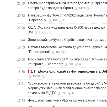
Спека ще затримується: в Укргідрометцентрі роз
21:00
завтра буде погода в Україні
2489
0
Найкращий футболіст ЧС-2026 відмовив "Реалу" 
20:33
"Барселону"
289
0
США і Україна модернізують С-300 через дефіцит р
20:00
ЗМІ
311
0
Зеленський прибув до Сербії на важливі перемо
19:44
Наталія Могилевська стала другою тренеркою 14
19:33
"Голос країни"
160
0
Російська еліта боїться ФСБ, яка дедалі більше в
19:00
контролю, - Bloomberg
307
0
Підбірка блогожаб та фотоприколів від UAI
18:30
13580
0
"Вони воюють, самі хочуть воювати, бо дурні": у 
18:01
маршрутки звільнили після зневажливих слів про
захисників. ВІДЕО
336
0
Флеш розповів, чому РЕБ не може відхиляти балі
17:44