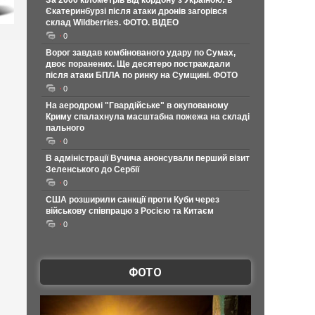
За 2000 кілометрів від кордону з Україною: в
Єкатеринбурзі після атаки дронів загорівся
склад Wildberries. ФОТО. ВІДЕО
0
Ворог завдав комбінованого удару по Сумах,
двоє поранених. Ще десятеро постраждали
після атаки БПЛА по ринку на Сумщині. ФОТО
0
На аеродромі "Гвардійське" в окупованому
Криму спалахнула масштабна пожежа на складі
пального
0
В адміністрації Вучича анонсували перший візит
Зеленського до Сербії
0
США розширили санкції проти Куби через
військову співпрацю з Росією та Китаєм
0
ФОТО