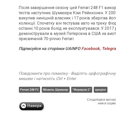
Після завершення сезону цей Ferrari 248 F1 вико
тестів наступник Шумахера Кімі Ряйкконен. У 200
викупив нинішній власник і 17 років зберігав йог
колекції. Спочатку він тестував авто на треку Фіо
останні 10 років болід не експлуатувався. У 2017 
демонстрували в музей Петерсена в США на вист
присвяченій 70-річчю Ferrari.
Підписуйся
на
сторінки
UAINFO
Facebook
,
Telegr
Повідомити про помилку - Виділіть орфографічн
мишею і натисніть Ctrl + Enter
Ferrari 248 F1
Міхаель Шумахер
"Формула-1"
аукціон
Сподобався матері
ним в соцме