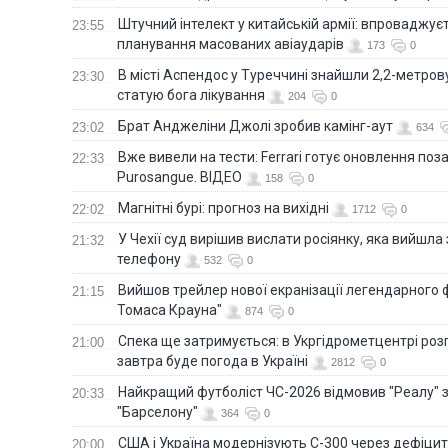
Штучний інтелект у китайській армії: впроваджує
23:55
планування масованих авіаударів
173
0
В місті Аспендос у Туреччині знайшли 2,2-метро
23:30
статую бога лікування
204
0
Брат Анджеліни Джолі зробив камінг-аут
23:02
634
Вже вивели на тести: Ferrari готує оновлення по
22:33
Purosangue. ВІДЕО
158
0
Магнітні бурі: прогноз на вихідні
22:02
1712
0
У Чехії суд вирішив вислати росіянку, яка вийшла
21:32
телефону
532
0
Вийшов трейлер нової екранізації легендарного
21:15
Томаса Крауна"
874
0
Спека ще затримується: в Укргідрометцентрі роз
21:00
завтра буде погода в Україні
2812
0
Найкращий футболіст ЧС-2026 відмовив "Реалу" 
20:33
"Барселону"
364
0
США і Україна модернізують С-300 через дефіцит р
20:00