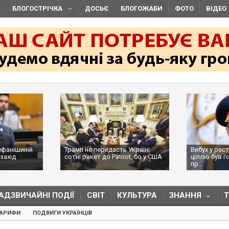
БЛОГОСТРІЧКА
ДОСЬЄ
БЛОГОЖАБИ
ФОТО
ВІДЕО
ефанішиній
Трамп не передасть Україні
Вибух у рес
захід
сотні ракет до Patriot, бо у США
ціллю був г
...
пр...
АДЗВИЧАЙНІ ПОДІЇ
СВІТ
КУЛЬТУРА
ЗНАННЯ
ТАРИФИ
ПОДВИГИ УКРАЇНЦІВ