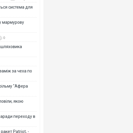
ться система для
ву мармурову
0
зашляховика
 заміж за чеха по
 фільму "Афера
повіли, якою
заради переходу в
акет Patriot, -