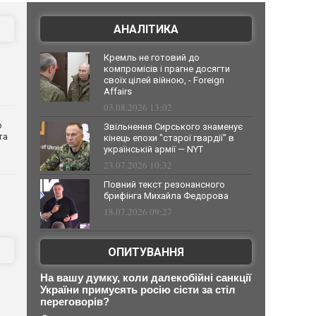
АНАЛІТИКА
Кремль не готовий до
компромісів і прагне досягти
своїх цілей війною, - Foreign
Affairs
03.08.2026 13:02
о
Звільнення Сирського знаменує
та
кінець епохи "старої гвардії" в
українській армії — NYT
23.07.2026 10:32
Повний текст резонансного
брифінга Михайла Федорова
18.07.2026 09:27
ОПИТУВАННЯ
На вашу думку, коли далекобійні санкції
України примусять росію сісти за стіл
переговорів?