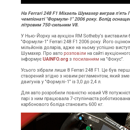
На Ferrari 248 F1 Міхаель Шумахер виграв п'ять Г
чемпіонаті "Формули-1" 2006 року. Болід оснащен
літровим 750-сильним V8.
У Нью-Йорку на аукціон RM Sotheby’s виставили 
"Формули-1" Ferrari 248 F1 2006 року. Його оціню
мільйонів доларів, адже на ньому успішно висту
Шумахер. Про авто
розповіли
на сайті аукціонног
інформує
UAINFO.org
з
посиланням
на "Фокус".
Усього зібрали лише 8 Ferrari 248 F1. Це був перш
створений згідно з новим регламентом, який зм
двигунів у "Формулі-1" із 3,0 до 2,4 л.
Для авто розробили повністю новий V8 потужністю
парі з ним працювала 7-ступінчаста роботизован
карбонового боліда становить 600 кг.