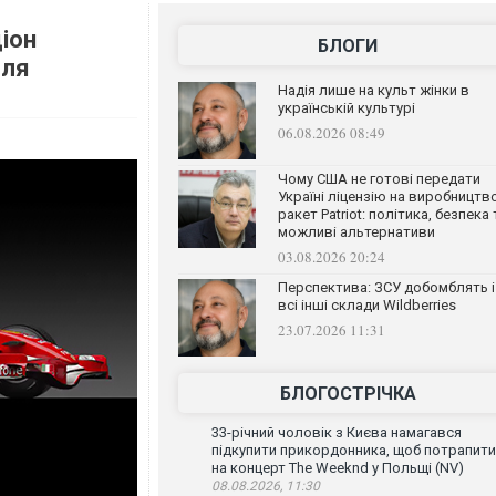
ціон
БЛОГИ
еля
Надія лише на культ жінки в
українській культурі
06.08.2026 08:49
Чому США не готові передати
Україні ліцензію на виробництв
ракет Patriot: політика, безпека 
можливі альтернативи
03.08.2026 20:24
Перспектива: ЗСУ добомблять і
всі інші склади Wildberries
23.07.2026 11:31
БЛОГОСТРІЧКА
33-річний чоловік з Києва намагався
підкупити прикордонника, щоб потрапити
на концерт The Weeknd у Польщі (NV)
08.08.2026, 11:30