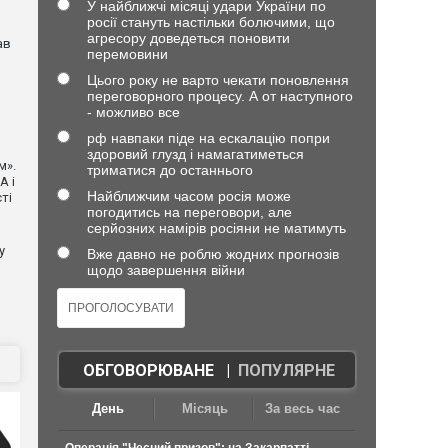
У найближчі місяці удари України по
росії стануть настільки болючими, що
агресору доведеться поновити
ав
перемовини
Цього року не варто чекати поновлення
переговорного процесу. А от наступного
- можливо все
рф навпаки піде на ескалацію попри
здоровий глузд і намагатиметься
м».
триматися до останнього
А і
Найближчим часом росія може
ті
погодитись на переговори, але
серйозних намірів росіяни не матимуть
у
Вже давно не роблю жодних прогнозів
щодо завершення війни
ОБГОВОРЮВАНЕ
|
ПОПУЛЯРНЕ
День
Місяць
За весь час