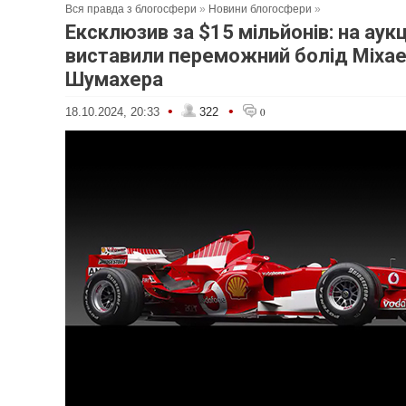
Вся правда з блогосфери
»
Новини блогосфери
»
Ексклюзив за $15 мільйонів: на аук
виставили переможний болід Міха
Шумахера
•
•
18.10.2024, 20:33
322
0