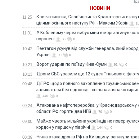
Пра
НОВИНИ
Костянтинівка, Слов'янськ та Краматорськ стану
11:25
цілями осіннього наступу РФ - Максим Жорін
1
У Коблевому через вибух міни в морі загинув чоло
11:01
поранені
36
0
Пентагон усунув від служби генерала, який коор
10:42
Україні
90
0
Ворог ударив по поїзду Київ-Суми
10:21
91
0
Дрони СБС уразили ще 12 суден "тіньового флот
10:13
Дії РФ щодо повного захоплення грузинських зе
09:48
залишаться без відповіді - спільна заява чотирьо
446
0
Атакована нафтопереробка: у Краснодарському к
09:24
області РФ горять два НПЗ
70
0
Майже чверть мільйона українців не повернулися 
09:00
кордон у першому півріччі
144
0
Нічна атака дронів РФ на Київщину: загинули троє
08:39