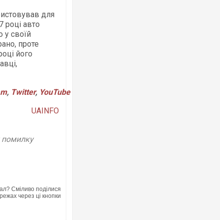
ристовував для
7 році авто
о у своїй
рано, проте
році його
авці,
am
,
Twitter
,
YouTube
UAINFO
у помилку
ал? Сміливо поділися
режах через ці кнопки