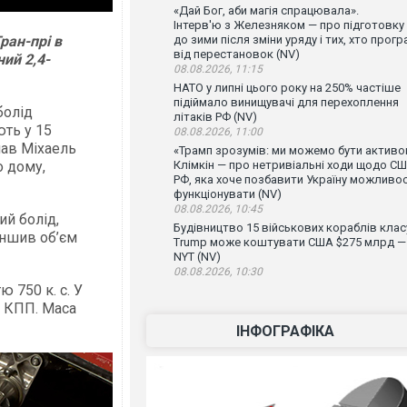
«Дай Бог, аби магія спрацювала».
Інтерв'ю з Железняком — про підготовку
ран-прі в
до зими після зміни уряду і тих, хто прогр
від перестановок (NV)
ий 2,4-
08.08.2026, 11:15
НАТО у липні цього року на 250% частіше
підіймало винищувачі для перехоплення
болід
літаків РФ (NV)
ють у 15
08.08.2026, 11:00
пав Міхаель
«Трамп зрозумів: ми можемо бути активо
о дому,
Клімкін — про нетривіальні ходи щодо СШ
РФ, яка хоче позбавити Україну можливос
функціонувати (NV)
08.08.2026, 10:45
ий болід,
Будівництво 15 військових кораблів клас
еншив об’єм
Trump може коштувати США $275 млрд —
NYT (NV)
08.08.2026, 10:30
 750 к. с. У
а КПП. Маса
ІНФОГРАФІКА