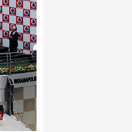
Ворог завдав комбінованого удару 
двоє поранених. Ще десятеро пос
після атаки БПЛА по ринку на Сумщ
Вже вивели на тести: Ferrari готує 
позашляховика Purosangue. ВІДЕО