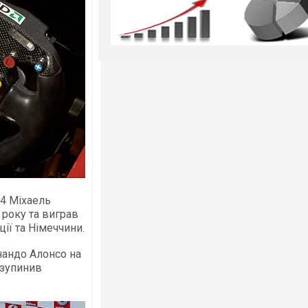
54 Міхаель
 року та виграв
ції та Німеччини.
нандо Алонсо на
изупинив