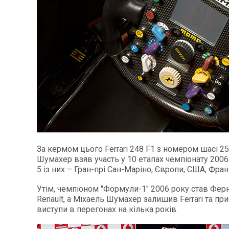
За кермом цього Ferrari 248 F1 з номером шасі 2
Шумахер взяв участь у 10 етапах чемпіонату 2006
5 із них – Гран-прі Сан-Маріно, Європи, США, Фран
Утім, чемпіоном "Формули-1" 2006 року став Фер
Renault, а Міхаель Шумахер залишив Ferrari та пр
виступи в перегонах на кілька років.