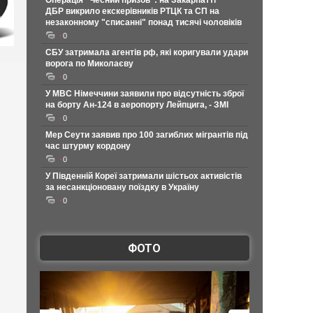
Операція "Чесний призов": на Закарпатті
ДБР викрило екскерівників РТЦК та СП на
незаконному "списанні" понад тисячі чоловіків
0
СБУ затримала агентів рф, які коригували удари
ворога по Миколаєву
0
У МВС Німеччини заявили про відсутність зброї
на борту Ан-124 в аеропорту Лейпцига, - ЗМІ
0
Мер Сеути заявив про 100 загиблих мігрантів під
час штурму кордону
0
У Південній Кореї затримали шістьох активістів
за несанкціоновану поїздку в Україну
0
ФОТО