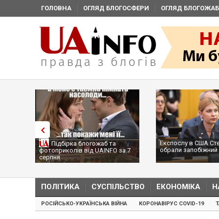
ГОЛОВНА
ОГЛЯД БЛОГОСФЕРИ
ОГЛЯД БЛОГОЖАБ
Експослу в США Ст
Підбірка блогожаб та
обрали запобіжний 
фотоприколів від UAINFO за 7
серпня
ПОЛІТИКА
СУСПІЛЬСТВО
ЕКОНОМІКА
Н
РОСІЙСЬКО-УКРАЇНСЬКА ВІЙНА
КОРОНАВІРУС COVID-19