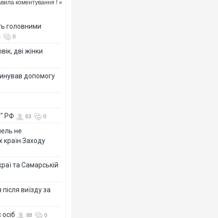
вила коментування ! »
ть головними
5
0
вік, дві жінки
динував допомогу
у" РФ
63
0
мель не
х країн Заходу
раї та Самарській
після виїзду за
 осіб
88
0