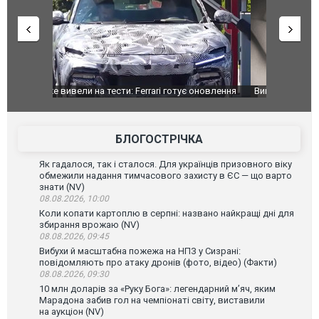
оновлення
Вийшов трейлер нової екранізації легендарного
Зеленський
фільму "Афера Томаса Крауна"
перемовин
БЛОГОСТРІЧКА
Як гадалося, так і сталося. Для українців призовного віку
обмежили надання тимчасового захисту в ЄС — що варто
знати (NV)
08.08.2026, 10:00
Коли копати картоплю в серпні: названо найкращі дні для
збирання врожаю (NV)
08.08.2026, 09:45
Вибухи й масштабна пожежа на НПЗ у Сизрані:
повідомляють про атаку дронів (фото, відео) (Факти)
08.08.2026, 09:30
10 млн доларів за «Руку Бога»: легендарний м’яч, яким
Марадона забив гол на чемпіонаті світу, виставили
на аукціон (NV)