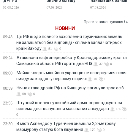
ДРГ на
значно більшу
найбільших банків
Вовчанському
версію дрона
Росії - розвідка
07.08.2026
07.08.2026
07.08.2026
напрямку
"Гербера", - "Флеш"
Правила коментування ! »
НОВИНИ
Дії РФ щодо повного захоплення грузинських земель
09:48
не залишаться без відповіді - спільна заява чотирьох
країн Заходу
51
0
Атакована нафтопереробка: у Краснодарському краї та
09:24
Самарській області РФ горять два НПЗ
37
0
Майже чверть мільйона українців не повернулися після
09:00
виїзду за кордон у першому півріччі
70
0
Нічна атака дронів РФ на Київщину: загинули троє осіб
08:39
59
0
Штучний інтелект у китайській армії: впроваджується
23:55
система для планування масованих авіаударів
136
0
В місті Аспендос у Туреччині знайшли 2,2-метрову
23:30
мармурову статую бога лікування
170
0