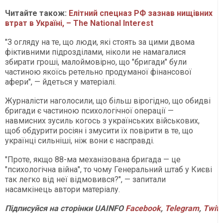
Читайте також:
Елітний спецназ РФ зазнав нищівних
втрат в Україні, – The National Interest
"З огляду на те, що люди, які стоять за цими двома
фіктивними підрозділами, ніколи не намагалися
збирати гроші, малоймовірно, що "бригади" були
частиною якоїсь ретельно продуманої фінансової
афери", — йдеться у матеріалі.
Журналісти наголосили, що більш вірогідно, що обидві
бригади є частиною психологічної операції —
навмисних зусиль когось з українських військових,
щоб обдурити росіян і змусити їх повірити в те, що
українці сильніші, ніж вони є насправді.
"Проте, якщо 88-ма механізована бригада — це
"психологічна війна", то чому Генеральний штаб у Києві
так легко від неї відмовився?", — запитали
насамкінець автори матеріалу.
Підписуйся на сторінки UAINFO
Facebook
,
Telegram
,
Twitt