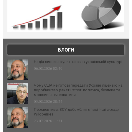
БЛОГИ
Надія лише на культ жінки в українській культурі
06.08.2026 08:49
Чому США не готові передати Україні ліцензію на
виробництво ракет Patriot: політика, безпека та
можливі альтернативи
03.08.2026 20:24
Перспектива: ЗСУ добомблять і всі інші склади
Wildberries
23.07.2026 11:31