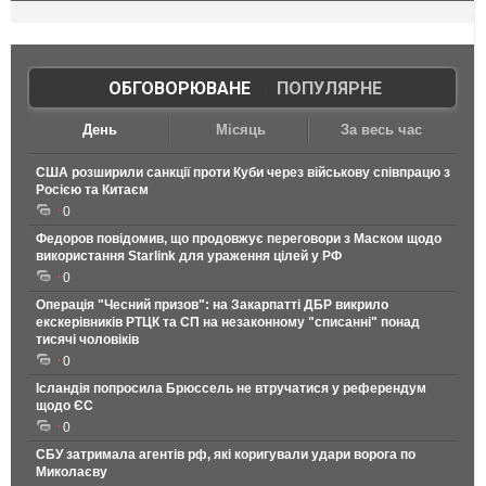
ОБГОВОРЮВАНЕ
|
ПОПУЛЯРНЕ
День
Місяць
За весь час
США розширили санкції проти Куби через військову співпрацю з
Росією та Китаєм
0
Федоров повідомив, що продовжує переговори з Маском щодо
використання Starlink для ураження цілей у РФ
0
Операція "Чесний призов": на Закарпатті ДБР викрило
екскерівників РТЦК та СП на незаконному "списанні" понад
тисячі чоловіків
0
Ісландія попросила Брюссель не втручатися у референдум
щодо ЄС
0
СБУ затримала агентів рф, які коригували удари ворога по
Миколаєву