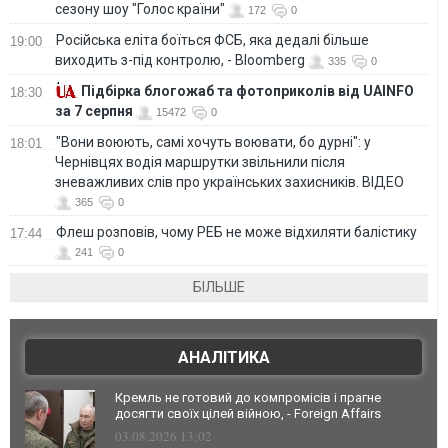
сезону шоу "Голос країни"
172
0
Російська еліта боїться ФСБ, яка дедалі більше
19:00
виходить з-під контролю, - Bloomberg
335
0
Підбірка блогожаб та фотоприколів від UAINFO
18:30
за 7 серпня
15472
0
"Вони воюють, самі хочуть воювати, бо дурні": у
18:01
Чернівцях водія маршрутки звільнили після
зневажливих слів про українських захисників. ВІДЕО
365
0
Флеш розповів, чому РЕБ не може відхиляти балістику
17:44
241
0
БІЛЬШЕ
АНАЛІТИКА
Кремль не готовий до компромісів і прагне
досягти своїх цілей війною, - Foreign Affairs
03.08.2026 13:02