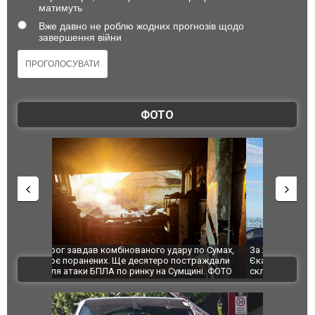
матимуть
Вже давно не роблю жодних прогнозів щодо
завершення війни
ФОТО
по Сумах,
За 2000 кілометрів від кордону з Україною: в
"Мої іграш
траждали
Єкатеринбурзі після атаки дронів загорівся
суперкарів
ВІДЕО
ині. ФОТО
склад Wildberries. ФОТО. ВІДЕО