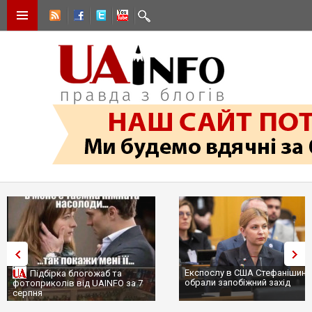
Експослу в США Стефанішині
Підбірка блогожаб та
обрали запобіжний захід
фотоприколів від UAINFO за 7
серпня