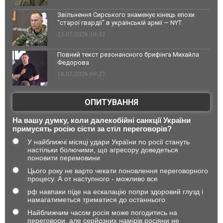
Звільнення Сирського знаменує кінець епохи
"старої гвардії" в українській армії — NYT
23.07.2026 10:32
Повний текст резонансного брифінга Михайла
Федорова
18.07.2026 09:27
ОПИТУВАННЯ
На вашу думку, коли далекобійні санкції України
примусять росію сісти за стіл переговорів?
У найближчі місяці удари України по росії стануть
настільки болючими, що агресору доведеться
поновити перемовини
Цього року не варто чекати поновлення переговорного
процесу. А от наступного - можливо все
рф навпаки піде на ескалацію попри здоровий глузд і
намагатиметься триматися до останнього
Найближчим часом росія може погодитись на
переговори, але серйозних намірів росіяни не