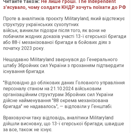
Читайте також:
Не лише гроші. The Independent
з'ясувало, чому солдати КНДР хочуть поїхати до РФ
Проте в аналітиків проєкту Militaryland, який відстежує
структуру українських сухопутних
військ, виникли підозри після того, як вони не
побачили жодних доказів участі 13-ї єгерської бригади
або 88-ї механізованої бригади в бойових діях з
початку 2023 року.
Нещодавно Militaryland звернувся до Генерального
штабу Збройних сил України з проханням підтвердити
існування бригади.
"Відповідно до облікових даних Головного управління
персоналу станом на 21.10.2024 військовим
організаційним структурам Збройних сил України
дійсне найменування "88 окрема механізована
бригада" не надавалось", — відповіли у Генштабі.
Враховуючи таку відповідь, аналітики Militaryland
дійшли висновку, що 13-ї єгерської бригади, швидше
за все, також не існує.