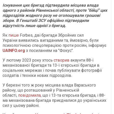
Існування цих бригад підтвердила місцева влада
одного з районів Рівненської області, проте "бійці" цих
підрозділів жодного разу не оголошували грошові
збори. В Генштабі ЗСУ офіційно підтвердили
відсутність лише однієї з бригад.
Як
пише
Forbes, дві бригади Збройних сил
України виявились вигаданими та, ймовірно, були
психологічною спецоперацією проти росіян, інформує
UAINFO.org
з посиланням на "Фокус".
У лютому 2023 року хтось
створив
акаунти 88-ї
механізованої бригади та 13-ї єгерської бригади в
соціальних мережах і почав публікувати фотографії
солдатів і техніки нових підрозділів.
У березні того ж року місцева влада Вараського
району, що розташований у Рівненській
області,
повідомила
, що і 13-та єгерська бригада, і 88-
ма механізована бригада приєдналися до українських
сил у цьому районі.