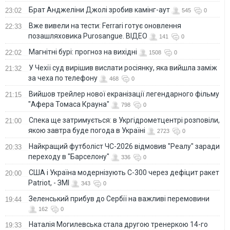
Брат Анджеліни Джолі зробив камінг-аут
23:02
545
0
Вже вивели на тести: Ferrari готує оновлення
22:33
позашляховика Purosangue. ВІДЕО
141
0
Магнітні бурі: прогноз на вихідні
22:02
1508
0
У Чехії суд вирішив вислати росіянку, яка вийшла заміж
21:32
за чеха по телефону
468
0
Вийшов трейлер нової екранізації легендарного фільму
21:15
"Афера Томаса Крауна"
798
0
Спека ще затримується: в Укргідрометцентрі розповіли,
21:00
якою завтра буде погода в Україні
2723
0
Найкращий футболіст ЧС-2026 відмовив "Реалу" заради
20:33
переходу в "Барселону"
336
0
США і Україна модернізують С-300 через дефіцит ракет
20:00
Patriot, - ЗМІ
343
0
Зеленський прибув до Сербії на важливі перемовини
19:44
162
0
Наталія Могилевська стала другою тренеркою 14-го
19:33