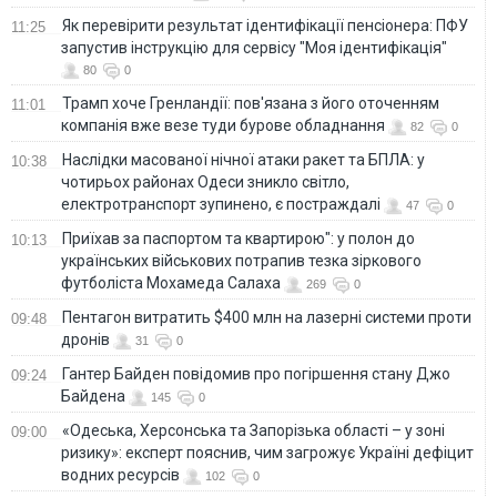
Як перевірити результат ідентифікації пенсіонера: ПФУ
11:25
запустив інструкцію для сервісу "Моя ідентифікація"
80
0
Трамп хоче Гренландії: пов'язана з його оточенням
11:01
компанія вже везе туди бурове обладнання
82
0
Наслідки масованої нічної атаки ракет та БПЛА: у
10:38
чотирьох районах Одеси зникло світло,
електротранспорт зупинено, є постраждалі
47
0
Приїхав за паспортом та квартирою": у полон до
10:13
українських військових потрапив тезка зіркового
футболіста Мохамеда Салаха
269
0
Пентагон витратить $400 млн на лазерні системи проти
09:48
дронів
31
0
Гантер Байден повідомив про погіршення стану Джо
09:24
Байдена
145
0
«Одеська, Херсонська та Запорізька області – у зоні
09:00
ризику»: експерт пояснив, чим загрожує Україні дефіцит
водних ресурсів
102
0