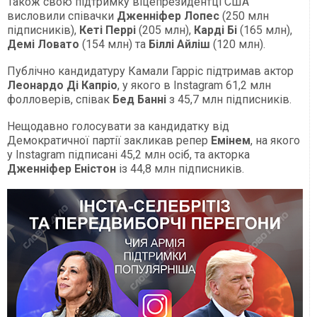
Також свою підтримку віцепрезидентці США
висловили співачки
Дженніфер Лопес
(250 млн
підписників),
Кеті Перрі
(205 млн),
Карді Бі
(165 млн),
Демі Ловато
(154 млн) та
Біллі Айліш
(120 млн).
Публічно кандидатуру Камали Гарріс підтримав актор
Леонардо Ді Капріо
, у якого в Instagram 61,2 млн
фолловерів, співак
Бед Банні
з 45,7 млн підписників.
Нещодавно голосувати за кандидатку від
Демократичної партії закликав репер
Емінем
, на якого
у Instagram підписані 45,2 млн осіб, та акторка
Дженніфер Еністон
із 44,8 млн підписників.