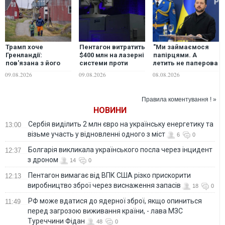
Трамп хоче
Пентагон витратить
"Ми займаємося
Гренландії:
$400 млн на лазерні
папірцями. А
пов'язана з його
системи проти
летить не паперова
оточенням
дронів
ракета", -
09.08.2026
09.08.2026
08.08.2026
компанія вже везе
Зеленський
туди бурове
заявив, що просив
обладнання
ліцензії на Patriot
Правила коментування ! »
ще у перший рік
НОВИНИ
війни
Сербія виділить 2 млн євро на українську енергетику та
13:00
візьме участь у відновленні одного з міст
6
0
Болгарія викликала українського посла через інцидент
12:37
з дроном
14
0
Пентагон вимагає від ВПК США різко прискорити
12:13
виробництво зброї через виснаження запасів
18
0
РФ може вдатися до ядерної зброї, якщо опиниться
11:49
перед загрозою виживання країни, - лава МЗС
Туреччини Фідан
48
0