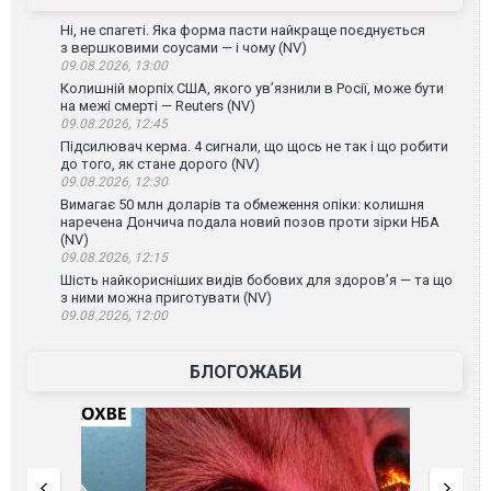
Ні, не спагеті. Яка форма пасти найкраще поєднується
з вершковими соусами — і чому (NV)
09.08.2026, 13:00
Колишній морпіх США, якого ув’язнили в Росії, може бути
на межі смерті — Reuters (NV)
09.08.2026, 12:45
Підсилювач керма. 4 сигнали, що щось не так і що робити
до того, як стане дорого (NV)
09.08.2026, 12:30
Вимагає 50 млн доларів та обмеження опіки: колишня
наречена Дончича подала новий позов проти зірки НБА
(NV)
09.08.2026, 12:15
Шість найкорисніших видів бобових для здоров’я — та що
з ними можна приготувати (NV)
09.08.2026, 12:00
БЛОГОЖАБИ