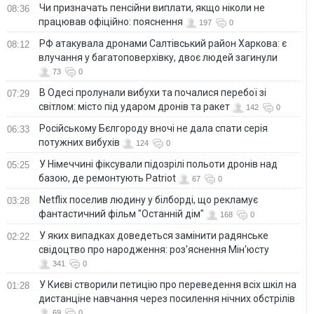
Чи призначать пенсійни виплати, якщо ніколи не
08:36
працював офіційно: пояснення
197
0
РФ атакувала дронами Салтівський район Харкова: є
08:12
влучання у багатоповерхівку, двоє людей загинули
73
0
В Одесі пролунали вибухи та почалися перебої зі
07:29
світлом: місто під ударом дронів та ракет
142
0
Російському Бєлгороду вночі не дала спати серія
06:33
потужних вибухів
124
0
У Німеччині фіксували підозрілі польоти дронів над
05:25
базою, де ремонтують Patriot
67
0
Netflix поселив людину у білборді, що рекламує
03:28
фантастичний фільм "Останній дім"
168
0
У яких випадках доведеться замінити радянське
02:22
свідоцтво про народження: роз'яснення Мін'юсту
341
0
У Києві створили петицію про переведення всіх шкіл на
01:28
дистанціне навчання через посилення нічних обстрілів
69
0