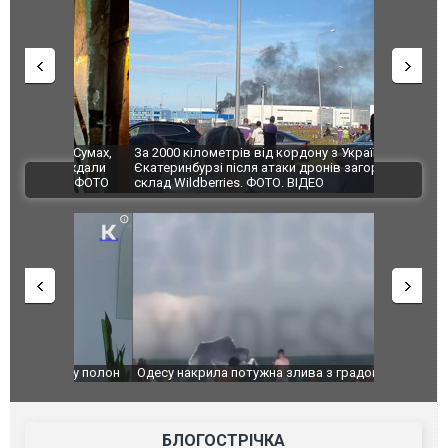
по Сумах,
За 2000 кілометрів від кордону з Україною: в
"Мої іграш
траждали
Єкатеринбурзі після атаки дронів загорівся
суперкарів
ВІДЕО
ині. ФОТО
склад Wildberries. ФОТО. ВІДЕО
": у полон
Одесу накрила потужна злива з градом та
Вже вивели 
в тезка
ураганним вітром
позашляхов
лаха
БЛОГОСТРІЧКА