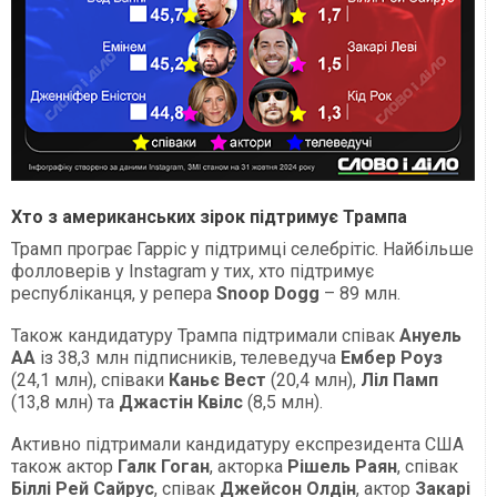
Хто з американських зірок підтримує Трампа
Трамп програє Гарріс у підтримці селебрітіс. Найбільше
фолловерів у Instagram у тих, хто підтримує
республіканця, у репера
Snoop Dogg
– 89 млн.
Також кандидатуру Трампа підтримали співак
Ануель
АА
із 38,3 млн підписників, телеведуча
Ембер Роуз
(24,1 млн), співаки
Каньє Вест
(20,4 млн),
Ліл Памп
(13,8 млн) та
Джастін Квілс
(8,5 млн).
Активно підтримали кандидатуру експрезидента США
також актор
Галк Гоган
, акторка
Рішель Раян
, співак
Біллі Рей Сайрус
, співак
Джейсон Олдін
, актор
Закарі