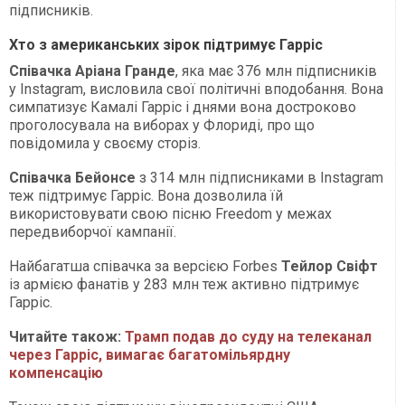
підписників.
Хто з американських зірок підтримує Гарріс
Співачка Аріана Гранде
, яка має 376 млн підписників
у Instagram, висловила свої політичні вподобання. Вона
симпатизує Камалі Гарріс і днями вона достроково
проголосувала на виборах у Флориді, про що
повідомила у своєму сторіз.
Співачка Бейонсе
з 314 млн підписниками в Іnstagram
теж підтримує Гарріс. Вона дозволила їй
використовувати свою пісню Freedom у межах
передвиборчої кампанії.
Найбагатша співачка за версією Forbes
Тейлор Свіфт
із армією фанатів у 283 млн теж активно підтримує
Гарріс.
Читайте також:
Трамп подав до суду на телеканал
через Гарріс, вимагає багатомільярдну
компенсацію