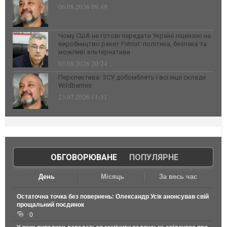
06.08.2026 08:49
Чому США не готові передати Україні ліцензію на
виробництво ракет Patriot: політика, безпека та
можливі альтернативи
03.08.2026 20:24
Перспектива: ЗСУ добомблять і всі інші склади
Wildberries
23.07.2026 11:31
ОБГОВОРЮВАНЕ
|
ПОПУЛЯРНЕ
День
Місяць
За весь час
Остаточна точка без повернень: Олександр Усік анонсував свій
прощальний поєдинок
0