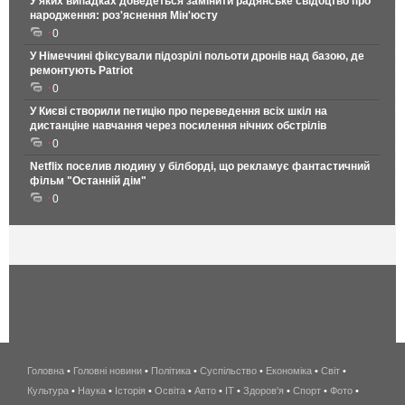
У яких випадках доведеться замінити радянське свідоцтво про
народження: роз'яснення Мін'юсту
0
У Німеччині фіксували підозрілі польоти дронів над базою, де
ремонтують Patriot
0
У Києві створили петицію про переведення всіх шкіл на
дистанціне навчання через посилення нічних обстрілів
0
Netflix поселив людину у білборді, що рекламує фантастичний
фільм "Останній дім"
0
Головна
•
Головні новини
•
Політика
•
Суспільство
•
Економіка
беспроводной
•
Світ
•
Культура
•
Наука
•
Історія
•
Освіта
•
Авто
•
IT
•
Здоров'я
интернет
•
Спорт
•
Фото
•