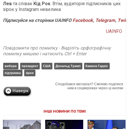
Лев
та співак
Кід Рок
. Втім, аудиторія підписників цих
зірок у Instagram невелика.
Підписуйся на сторінки UAINFO
Facebook
,
Telegram
,
Twitt
UAINFO
Повідомити про помилку - Виділіть орфографічну
помилку мишею і натисніть Ctrl + Enter
вибори
президент
США
Дональд Трамп
Камала Гарріс
підтримка
зірки
Сподобався матеріал? Сміливо поділися
ним в соцмережах через ці кнопки
ІНШІ НОВИНИ ПО ТЕМІ