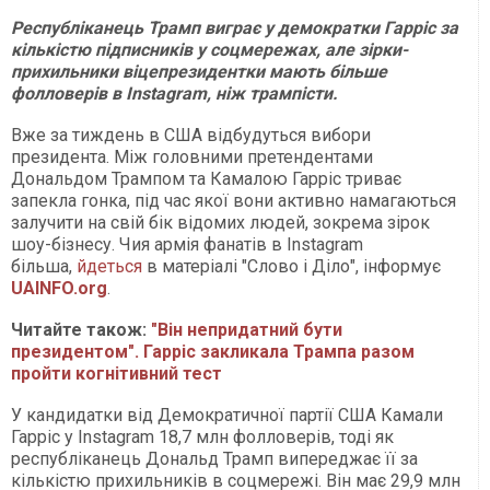
Республіканець Трамп виграє у демократки Гарріс за
кількістю підписників у соцмережах, але зірки-
прихильники віцепрезидентки мають більше
фолловерів в Instagram, ніж трампісти.
Вже за тиждень в США відбудуться вибори
президента. Між головними претендентами
Дональдом Трампом та Камалою Гарріс триває
запекла гонка, під час якої вони активно намагаються
залучити на свій бік відомих людей, зокрема зірок
шоу-бізнесу. Чия армія фанатів в Instagram
більша,
йдеться
в матеріалі "Слово і Діло", інформує
UAINFO.org
.
Читайте також:
"Він непридатний бути
президентом". Гарріс закликала Трампа разом
пройти когнітивний тест
У кандидатки від Демократичної партії США Камали
Гарріс у Instagram 18,7 млн фолловерів, тоді як
республіканець Дональд Трамп випереджає її за
кількістю прихильників в соцмережі. Він має 29,9 млн