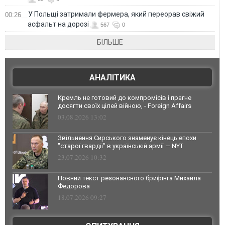
У Польщі затримали фермера, який переорав свіжий
00:26
асфальт на дорозі
567
0
БІЛЬШЕ
АНАЛІТИКА
Кремль не готовий до компромісів і прагне
досягти своїх цілей війною, - Foreign Affairs
03.08.2026 13:02
Звільнення Сирського знаменує кінець епохи
"старої гвардії" в українській армії — NYT
23.07.2026 10:32
Повний текст резонансного брифінга Михайла
Федорова
18.07.2026 09:27