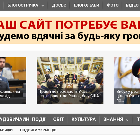
БЛОГОСТРІЧКА
ДОСЬЄ
БЛОГОЖАБИ
ФОТО
ВІДЕО
ефанішиній
Трамп не передасть Україні
Вибух у рес
захід
сотні ракет до Patriot, бо у США
ціллю був г
...
пр...
АДЗВИЧАЙНІ ПОДІЇ
СВІТ
КУЛЬТУРА
ЗНАННЯ
ТАРИФИ
ПОДВИГИ УКРАЇНЦІВ