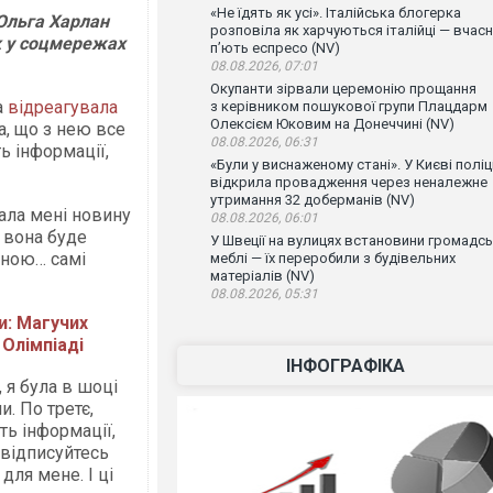
«Не їдять як усі». Італійська блогерка
Ольга Харлан
розповіла як харчуються італійці — вчас
як у соцмережах
п’ють еспресо (NV)
08.08.2026, 07:01
Окупанти зірвали церемонію прощання
а
відреагувала
з керівником пошукової групи Плацдарм
Олексієм Юковим на Донеччині (NV)
а, що з нею все
08.08.2026, 06:31
ь інформації,
«Були у виснаженому стані». У Києві поліц
відкрила провадження через неналежне
утримання 32 доберманів (NV)
ала мені новину
08.08.2026, 06:01
, вона буде
У Швеції на вулицях встановини громадсь
иною… самі
меблі — їх переробили з будівельних
матеріалів (NV)
08.08.2026, 05:31
и: Магучих
 Олімпіаді
ІНФОГРАФІКА
, я була в шоці
и. По третє,
ть інформації,
 відписуйтесь
для мене. І ці