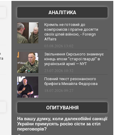
АНАЛІТИКА
Кремль не готовий до
компромісів і прагне досягти
своїх цілей війною, - Foreign
Affairs
03.08.2026 13:02
о
Звільнення Сирського знаменує
та
кінець епохи "старої гвардії" в
українській армії — NYT
23.07.2026 10:32
Повний текст резонансного
брифінга Михайла Федорова
18.07.2026 09:27
ОПИТУВАННЯ
На вашу думку, коли далекобійні санкції
України примусять росію сісти за стіл
переговорів?