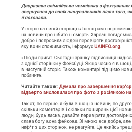
Дворазова олімпійська чемпіонка з фехтування 
звернулася до своїх шанувальників після того, 
її поховали.
У сторіс на своїй сторінці в Інстаграм спортсменк
на новини про нібито її смерть. Харлан повідомил
добре і попросила людей перевіряти достовірніст
яку вони споживають, інформує
UAINFO.org
.
«Люди привіт. Сьогодні зранку підписниця надісл
з однієї сторінки у Фейсбуці. Якщо чесно я в шоці
в наступній сторіс. Також коментарі під цією нов
побачите.
Читайте також:
Думала про завершення кар'єр
відверто висловилася про фото з росіянкою на
Так от, по перше, я була в шоці з новини, по друге
скільки коментарів і скільки поширень цієї новин
люди, будь ласка, давайте перевіряти достовірніс
слава богу вона фейкова. Зі мною все добре, але
наф*г з цих сторінок, не реагуйте. Це якийсь треш 