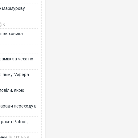
ву мармурову
0
зашляховика
 заміж за чеха по
 фільму "Афера
повіли, якою
заради переходу в
акет Patriot, -
вини
157
0