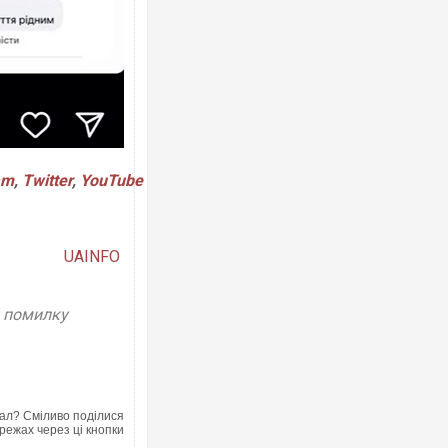
am
,
Twitter
,
YouTube
UAINFO
у помилку
ал? Сміливо поділися
режах через ці кнопки