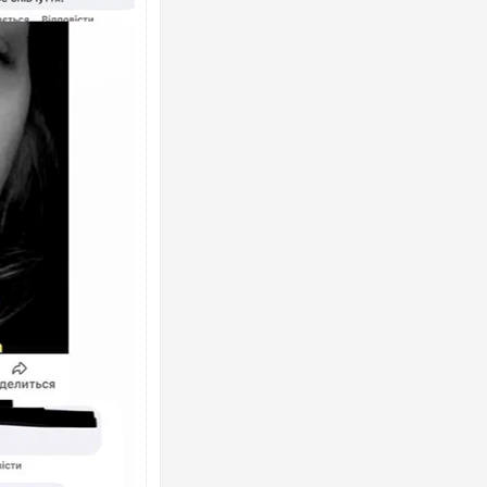
Ворог завдав комбінованого удару по
двоє поранених. Ще десятеро постра
після атаки БПЛА по ринку на Сумщині
Вже вивели на тести: Ferrari готує оно
позашляховика Purosangue. ВІДЕО