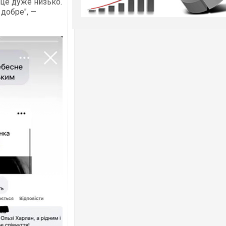
 це дуже низько.
добре", —