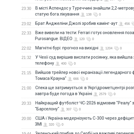
В місті Аспендос у Туреччині знайшли 2,2-метро
23:30
статую бога лікування
138
0
Брат Анджеліни Джолі зробив камінг-аут
23:02
456
Вже вивели на тести: Ferrari готує оновлення по
22:33
Purosangue. ВІДЕО
120
0
Магнітні бурі: прогноз на вихідні
22:02
1204
0
У Чехії суд вирішив вислати росіянку, яка вийшла
21:32
телефону
400
0
Вийшов трейлер нової екранізації легендарного
21:15
Томаса Крауна"
666
0
Спека ще затримується: в Укргідрометцентрі роз
21:00
завтра буде погода в Україні
2579
0
Найкращий футболіст ЧС-2026 відмовив "Реалу" 
20:33
"Барселону"
307
0
США і Україна модернізують С-300 через дефіцит р
20:00
ЗМІ
320
0
Зеленський прибув до Сербії на важливі перемо
19:44