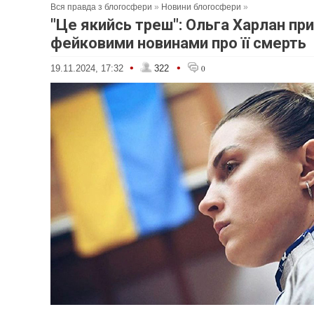
Вся правда з блогосфери
»
Новини блогосфери
»
"Це якийсь треш": Ольга Харлан п
фейковими новинами про її смерть
•
•
19.11.2024, 17:32
322
0