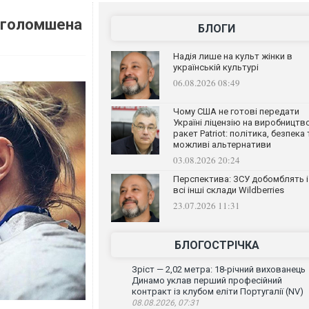
риголомшена
БЛОГИ
Надія лише на культ жінки в
українській культурі
06.08.2026 08:49
Чому США не готові передати
Україні ліцензію на виробництв
ракет Patriot: політика, безпека 
можливі альтернативи
03.08.2026 20:24
Перспектива: ЗСУ добомблять і
всі інші склади Wildberries
23.07.2026 11:31
БЛОГОСТРІЧКА
Зріст — 2,02 метра: 18-річний вихованець
Динамо уклав перший професійний
контракт із клубом еліти Португалії (NV)
08.08.2026, 07:31