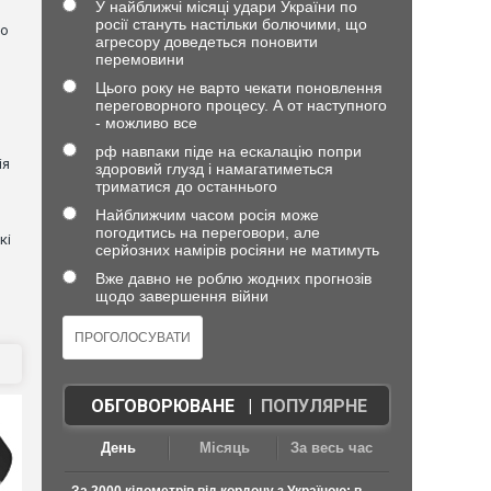
У найближчі місяці удари України по
росії стануть настільки болючими, що
но
агресору доведеться поновити
перемовини
Цього року не варто чекати поновлення
переговорного процесу. А от наступного
- можливо все
рф навпаки піде на ескалацію попри
ія
здоровий глузд і намагатиметься
триматися до останнього
Найближчим часом росія може
погодитись на переговори, але
кі
серйозних намірів росіяни не матимуть
Вже давно не роблю жодних прогнозів
щодо завершення війни
ОБГОВОРЮВАНЕ
|
ПОПУЛЯРНЕ
День
Місяць
За весь час