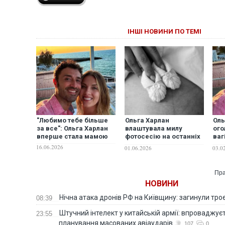
ІНШІ НОВИНИ ПО ТЕМІ
"Любимо тебе більше
Ольга Харлан
Оль
за все": Ольга Харлан
влаштувала милу
ого
вперше стала мамою
фотосесію на останніх
ваг
місяцях вагітності
ВІ
16.06.2026
01.06.2026
03.0
Пра
НОВИНИ
Нічна атака дронів РФ на Київщину: загинули троє
08:39
Штучний інтелект у китайській армії: впроваджує
23:55
планування масованих авіаударів
107
0