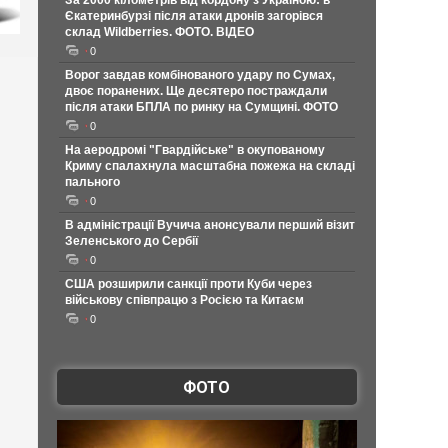
За 2000 кілометрів від кордону з Україною: в
Єкатеринбурзі після атаки дронів загорівся
склад Wildberries. ФОТО. ВІДЕО
0
Ворог завдав комбінованого удару по Сумах,
двоє поранених. Ще десятеро постраждали
після атаки БПЛА по ринку на Сумщині. ФОТО
0
На аеродромі "Гвардійське" в окупованому
Криму спалахнула масштабна пожежа на складі
пального
0
В адміністрації Вучича анонсували перший візит
Зеленського до Сербії
0
США розширили санкції проти Куби через
військову співпрацю з Росією та Китаєм
0
ФОТО