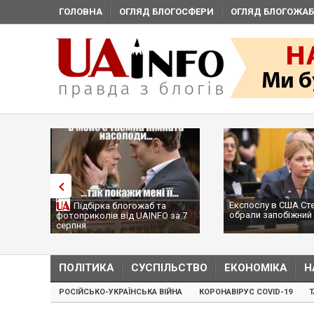
ГОЛОВНА
ОГЛЯД БЛОГОСФЕРИ
ОГЛЯД БЛОГОЖАБ
Експослу в США Ст
Підбірка блогожаб та
обрали запобіжний 
фотоприколів від UAINFO за 7
серпня
ПОЛІТИКА
СУСПІЛЬСТВО
ЕКОНОМІКА
Н
РОСІЙСЬКО-УКРАЇНСЬКА ВІЙНА
КОРОНАВІРУС COVID-19