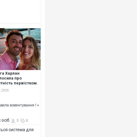
га Харлан
лосила про
ітність первістком.
ДЕО
2.2026
вила коментування ! »
 осіб
3
0
ться система для