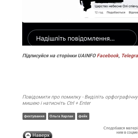
Підписуйся
на
сторінки
UAINFO
Facebook
,
Telegr
Повідомити про помилку - Виділіть орфографічн
мишею і натисніть Ctrl + Enter
фехтування
Ольга Харлан
фейк
Сподобався матері
ним в соцме