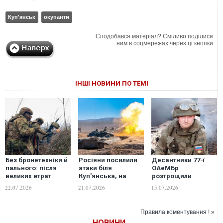
Куп'янськ
окупанти
Сподобався матеріал? Сміливо поділися
ним в соцмережах через ці кнопки
ІНШІ НОВИНИ ПО ТЕМІ
Без бронетехніки й
Росіяни посилили
Десантники 77-ї
пального: після
атаки біля
ОАеМБр
великих втрат
Куп'янська, на
розтрощили
росіяни перейшли
східному березі
російську РСЗВ на
22.07.2026
21.07.2026
15.07.2026
до оборони на
Осколу ускладнена
Куп’янському
Куп’янському
логістика, - речник
напрямку
напрямку, -
УОС
Правила коментування ! »
військовий
НОВИНИ