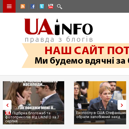
Експослу в США Стефанішині
Підбірка блогожаб та
обрали запобіжний захід
фотоприколів від UAINFO за 7
серпня