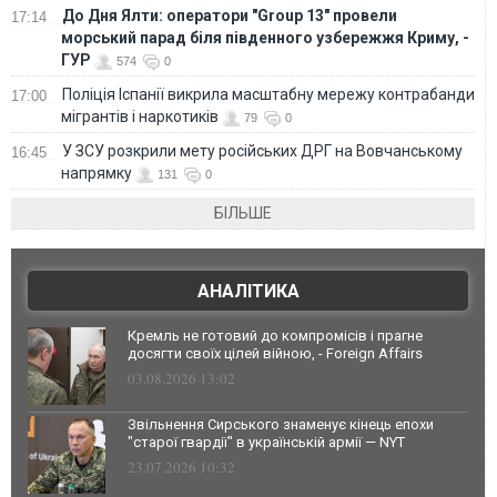
До Дня Ялти: оператори "Group 13" провели
17:14
морський парад біля південного узбережжя Криму, -
ГУР
574
0
Поліція Іспанії викрила масштабну мережу контрабанди
17:00
мігрантів і наркотиків
79
0
У ЗСУ розкрили мету російських ДРГ на Вовчанському
16:45
напрямку
131
0
БІЛЬШЕ
АНАЛІТИКА
Кремль не готовий до компромісів і прагне
досягти своїх цілей війною, - Foreign Affairs
03.08.2026 13:02
Звільнення Сирського знаменує кінець епохи
"старої гвардії" в українській армії — NYT
23.07.2026 10:32