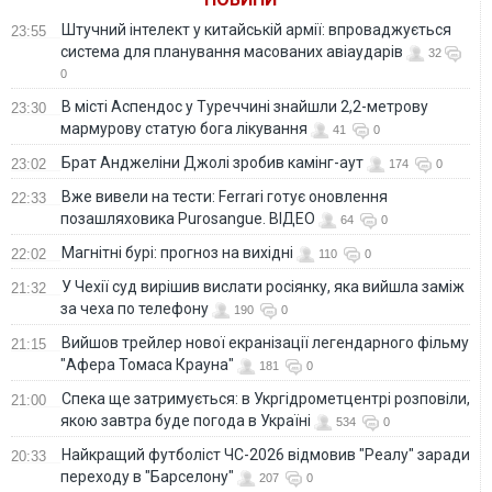
Штучний інтелект у китайській армії: впроваджується
23:55
система для планування масованих авіаударів
32
0
В місті Аспендос у Туреччині знайшли 2,2-метрову
23:30
мармурову статую бога лікування
41
0
Брат Анджеліни Джолі зробив камінг-аут
23:02
174
0
Вже вивели на тести: Ferrari готує оновлення
22:33
позашляховика Purosangue. ВІДЕО
64
0
Магнітні бурі: прогноз на вихідні
22:02
110
0
У Чехії суд вирішив вислати росіянку, яка вийшла заміж
21:32
за чеха по телефону
190
0
Вийшов трейлер нової екранізації легендарного фільму
21:15
"Афера Томаса Крауна"
181
0
Спека ще затримується: в Укргідрометцентрі розповіли,
21:00
якою завтра буде погода в Україні
534
0
Найкращий футболіст ЧС-2026 відмовив "Реалу" заради
20:33
переходу в "Барселону"
207
0