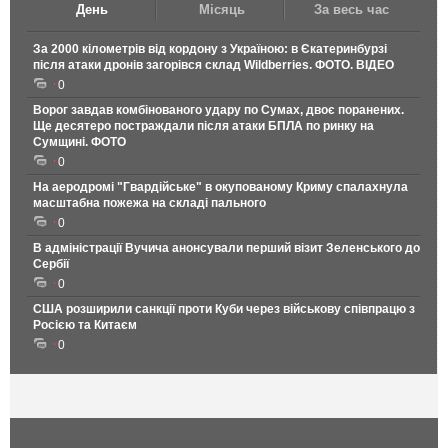
День
Місяць
За весь час
За 2000 кілометрів від кордону з Україною: в Єкатеринбурзі
після атаки дронів загорівся склад Wildberries. ФОТО. ВІДЕО
0
Ворог завдав комбінованого удару по Сумах, двоє поранених.
Ще десятеро постраждали після атаки БПЛА по ринку на
Сумщині. ФОТО
0
На аеродромі "Гвардійське" в окупованому Криму спалахнула
масштабна пожежа на складі пального
0
В адміністрації Вучича анонсували перший візит Зеленського до
Сербії
0
США розширили санкції проти Куби через військову співпрацю з
Росією та Китаєм
0