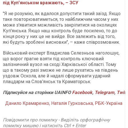
під Куп'янськом вражають, – ЗСУ
"Я не розумію, як вдалося допустити такий заїзд. Якщо
таке повторюватиметься, то найближчим часом у них
може з'явитися можливість закріпитися на околицях
Куп'янська. Якщо наш контроль буде посилено, то до
кінця року у них це не вийде. Все залежить від того,
які будуть зроблені висновки", – каже співрозмовник.
Військовий експерт Владислав Селезньов наголошує,
що ворог прагне взяти під контроль ключовий
залізничний вузол на сході Харківської області. Тому
що в такому разі зможе не лише рухатись на південь
уздовж Оскола, але й надалі сформувати ударний
плацдарм на Слов'янськ та Краматорськ.
Підписуйся на сторінки UAINFO
Facebook
,
Telegram
,
Twitt
Данило Крамаренко, Наталія Гурковська, РБК-Україна
Повідомити про помилку - Виділіть орфографічну
помилку мишею і натисніть Ctrl + Enter