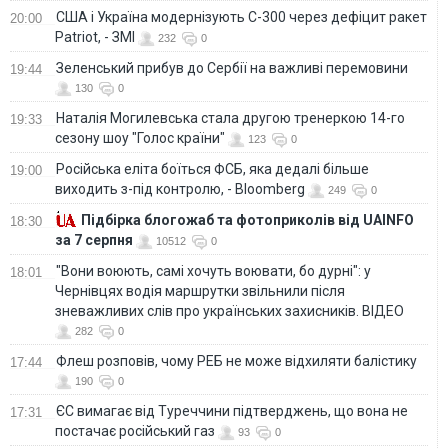
США і Україна модернізують С-300 через дефіцит ракет
20:00
Patriot, - ЗМІ
232
0
Зеленський прибув до Сербії на важливі перемовини
19:44
130
0
Наталія Могилевська стала другою тренеркою 14-го
19:33
сезону шоу "Голос країни"
123
0
Російська еліта боїться ФСБ, яка дедалі більше
19:00
виходить з-під контролю, - Bloomberg
249
0
Підбірка блогожаб та фотоприколів від UAINFO
18:30
за 7 серпня
10512
0
"Вони воюють, самі хочуть воювати, бо дурні": у
18:01
Чернівцях водія маршрутки звільнили після
зневажливих слів про українських захисників. ВІДЕО
282
0
Флеш розповів, чому РЕБ не може відхиляти балістику
17:44
190
0
ЄС вимагає від Туреччини підтверджень, що вона не
17:31
постачає російський газ
93
0