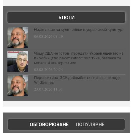
БЛОГИ
Надія лише на культ жінки в українській культурі
06.08.2026 08:49
Чому США не готові передати Україні ліцензію на
виробництво ракет Patriot: політика, безпека та
можливі альтернативи
03.08.2026 20:24
Перспектива: ЗСУ добомблять і всі інші склади
Wildberries
23.07.2026 11:31
ОБГОВОРЮВАНЕ
|
ПОПУЛЯРНЕ