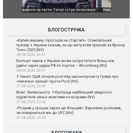
оновлення
Вийшов трейлер нової екранізації легендарного
Зеленський
фільму "Афера Томаса Крауна"
перемовин
БЛОГОСТРІЧКА
«Купив машину і прогорів на стартапі». Олімпійський
призер з України сказав, на що витратив призові за бронзу
Токіо-2020 (NV)
08.08.2026, 00:31
Експорт зерна з України може скоротитися більш ніж
удвічі через удари РФ по портах — Bloomberg (NV)
08.08.2026, 00:01
У Сенаті США почали розгляд законопроєкту Грема про
«пекельні санкції» проти Росії (NV)
07.08.2026, 23:48
Візит Зеленського. У Белграді найбільший хмарочос
підсвітили синьо-жовтими кольорами (NV)
07.08.2026, 23:36
«Розрив у грошах зараз ще більший»: Верховен розповів,
чи повернеться він до UFC (NV)
07.08.2026, 23:24
БЛОГОЖАБИ