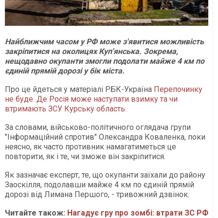
Найближчим часом у РФ може з'явитися можливість
закріпитися на околицях Куп'янська. Зокрема,
нещодавно окупанти змогли подолати майже 4 км по
єдиній прямій дорозі у бік міста.
Про це йдеться у матеріалі РБК-Україна
Перепочинку
не буде. Де Росія може наступати взимку та чи
втримають ЗСУ Курську область
.
За словами, військово-політичного оглядача групи
"Інформаційний спротив" Олександра Коваленка, поки
неясно, як часто противник намагатиметься це
повторити, як і те, чи зможе він закріпитися.
Як зазначає експерт, те, що окупанти заїхали до району
Заоскілля, подолавши майже 4 км по єдиній прямій
дорозі від Лимана Першого, - тривожний дзвінок.
Читайте також:
Нагадує гру про зомбі: втрати ЗС РФ