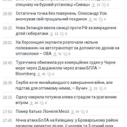
спецназу на буровій установці «Сиваш»
13
0
Остаточна точка без повернень: Олександр Усік
19:50
анонсував свій прощальний поєдинок
56
0
Нова Зеландія ввела санкції проти РФ за викрадення
19:25
дітей і кібератаки
12
0
На Херсонщині окупанти розпочали «вільне
19:01
полювання» на автотранспорт за допомогою дронів на
оптоволокні — ОВА
41
0
Туреччина обмежила рух комерційних суден у Чорне
18:45
море через Дарданелли через атаки БПЛА —
Bloomberg
45
0
Сербія хоче якнайшвидшого завершення війни, але
18:38
підстав для оптимізму немає, — Вучич
23
0
Одесу накрила потужна злива з градом та ураганним
18:15
вітром
98
0
Помер батько Ліонеля Мессі
17:54
94
0
Нічна атака БпЛА на Київщину: у Броварському районі
17:45
загинули директор ліцею, її чоловік та 3-річний онук