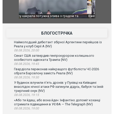
дом та
Вже вивели на тести: Ferrari готує оновлення
Вийшов тре
позашляховика Purosangue. ВІДЕО
фільму "Аф
БЛОГОСТРІЧКА
Наймолодший дебютант збірної Аргентини перейшов із
Реала у клуб Серії А (NV)
08.08.2026, 20:00
Сенат США затвердив генпрокурором колишнього
особистого адвоката Трампа (NV)
08.08.2026, 19:45
Гвардіола переконав найкращого футболіста ЧС-2026
обрати Барселону замість Реала (NV)
08.08.2026, 19:30
У будинок влучили п’ять дронів: у Пухівці на Київщині
внаслідок нічної атаки РФ загинули дідусь, бабуся та їхній
трирічний онук (NV)
08.08.2026, 19:15
«Або ти йдеш, або вона йде»: Інфантіно допоміг коханці
отримати підвищення в УЄФА — The Telegraph (NV)
08.08.2026, 19:00