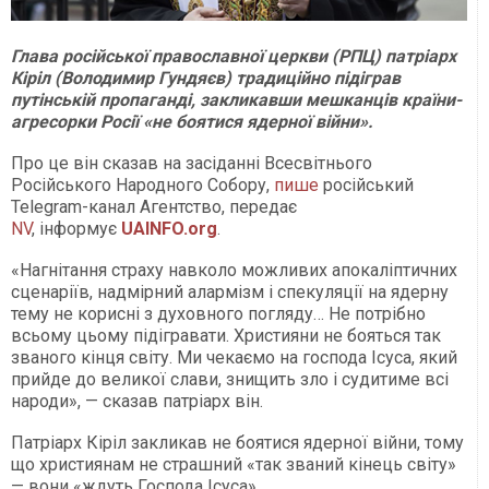
Глава російської православної церкви (РПЦ) патріарх
Кіріл (Володимир Гундяєв) традиційно підіграв
путінській пропаганді, закликавши мешканців країни-
агресорки Росії «не боятися ядерної війни».
Про це він сказав на засіданні Всесвітнього
Російського Народного Собору,
пише
російський
Telegram-канал Агентство, передає
NV
, інформує
UAINFO.org
.
«Нагнітання страху навколо можливих апокаліптичних
сценаріїв, надмірний алармізм і спекуляції на ядерну
тему не корисні з духовного погляду… Не потрібно
всьому цьому підігравати. Християни не бояться так
званого кінця світу. Ми чекаємо на господа Ісуса, який
прийде до великої слави, знищить зло і судитиме всі
народи», — сказав патріарх він.
Патріарх Кіріл закликав не боятися ядерної війни, тому
що християнам не страшний «так званий кінець світу»
— вони «ждуть Господа Ісуса».