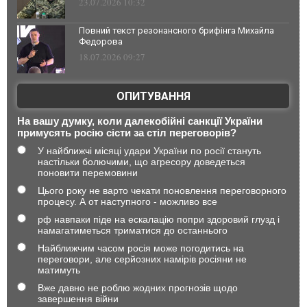
23.07.2026 10:32
Повний текст резонансного брифінга Михайла
Федорова
18.07.2026 09:27
ОПИТУВАННЯ
На вашу думку, коли далекобійні санкції України
примусять росію сісти за стіл переговорів?
У найближчі місяці удари України по росії стануть
настільки болючими, що агресору доведеться
поновити перемовини
Цього року не варто чекати поновлення переговорного
процесу. А от наступного - можливо все
рф навпаки піде на ескалацію попри здоровий глузд і
намагатиметься триматися до останнього
Найближчим часом росія може погодитись на
переговори, але серйозних намірів росіяни не
матимуть
Вже давно не роблю жодних прогнозів щодо
завершення війни