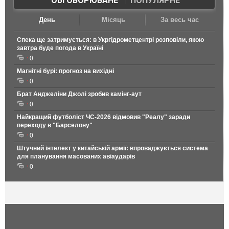
ОБГОВОРЮВАНЕ
|
ПОПУЛЯРНЕ
День
Місяць
За весь час
Спека ще затримується: в Укргідрометцентрі розповіли, якою
завтра буде погода в Україні
0
Магнітні бурі: прогноз на вихідні
0
Брат Анджеліни Джолі зробив камінг-аут
0
Найкращий футболіст ЧС-2026 відмовив "Реалу" заради
переходу в "Барселону"
0
Штучний інтелект у китайській армії: впроваджується система
для планування масованих авіаударів
0