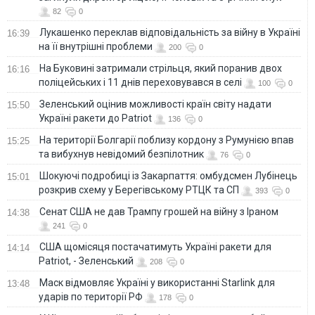
82
0
Лукашенко переклав відповідальність за війну в Україні
16:39
на її внутрішні проблеми
200
0
На Буковині затримали стрільця, який поранив двох
16:16
поліцейських і 11 днів переховувався в селі
100
0
Зеленський оцінив можливості країн світу надати
15:50
Україні ракети до Patriot
136
0
На території Болгарії поблизу кордону з Румунією впав
15:25
та вибухнув невідомий безпілотник
76
0
Шокуючі подробиці із Закарпаття: омбудсмен Лубінець
15:01
розкрив схему у Берегівському РТЦК та СП
393
0
Сенат США не дав Трампу грошей на війну з Іраном
14:38
241
0
США щомісяця постачатимуть Україні ракети для
14:14
Patriot, - Зеленський
208
0
Маск відмовляє Україні у використанні Starlink для
13:48
ударів по території РФ
178
0