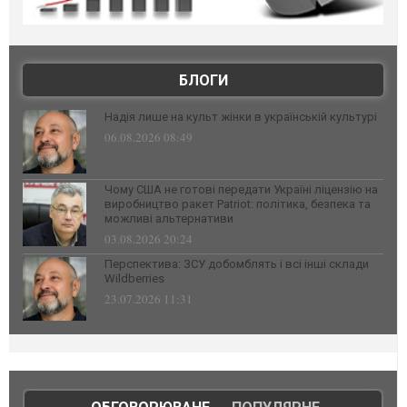
БЛОГИ
Надія лише на культ жінки в українській культурі
06.08.2026 08:49
Чому США не готові передати Україні ліцензію на
виробництво ракет Patriot: політика, безпека та
можливі альтернативи
03.08.2026 20:24
Перспектива: ЗСУ добомблять і всі інші склади
Wildberries
23.07.2026 11:31