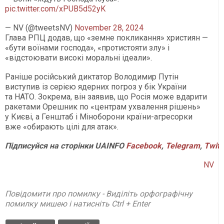
pic.twitter.com/xPUB5d52yK
— NV (@tweetsNV)
November 28, 2024
Глава РПЦ додав, що «земне покликання» християн —
«бути воїнами господа», «протистояти злу» і
«відстоювати високі моральні ідеали».
Раніше російський диктатор Володимир Путін
виступив із серією ядерних погроз у бік України
та НАТО. Зокрема, він заявив, що Росія може вдарити
ракетами Орешник по «центрам ухвалення рішень»
у Києві, а Генштаб і Міноборони країни-агресорки
вже «обирають цілі для атак».
Підписуйся на сторінки UAINFO
Facebook
,
Telegram
,
Twitt
NV
Повідомити про помилку - Виділіть орфографічну
помилку мишею і натисніть Ctrl + Enter