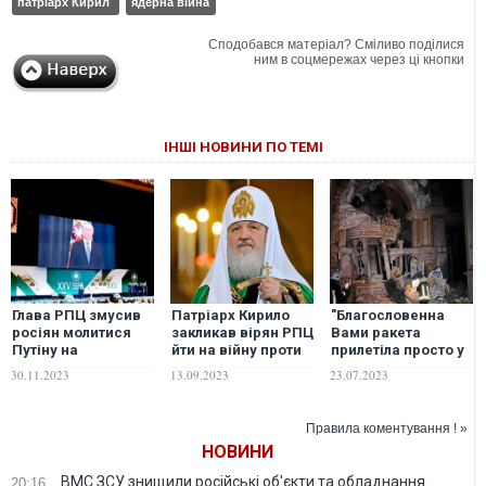
патріарх Кирил
ядерна війна
Сподобався матеріал? Сміливо поділися
ним в соцмережах через ці кнопки
ІНШІ НОВИНИ ПО ТЕМІ
Глава РПЦ змусив
Патріарх Кирило
"Благословенна
росіян молитися
закликав вірян РПЦ
Вами ракета
Путіну на
йти на війну проти
прилетіла просто у
гігантському
"сил зла" і молитися
вівтар храму": в
30.11.2023
13.09.2023
23.07.2023
екрані, як
за владу
УПЦ МП
"святому". ВІДЕО
звернулись до
патріарха Кирила
Правила коментування ! »
НОВИНИ
ВМС ЗСУ знищили російські об'єкти та обладнання
20:16