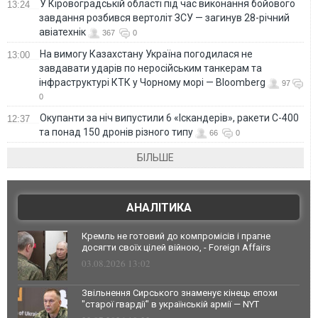
У Кіровоградській області під час виконання бойового
13:24
завдання розбився вертоліт ЗСУ — загинув 28-річний
авіатехнік
367
0
На вимогу Казахстану Україна погодилася не
13:00
завдавати ударів по неросійським танкерам та
інфраструктурі КТК у Чорному морі — Bloomberg
97
0
Окупанти за ніч випустили 6 «Іскандерів», ракети С-400
12:37
та понад 150 дронів різного типу
66
0
БІЛЬШЕ
АНАЛІТИКА
Кремль не готовий до компромісів і прагне
досягти своїх цілей війною, - Foreign Affairs
03.08.2026 13:02
Звільнення Сирського знаменує кінець епохи
"старої гвардії" в українській армії — NYT