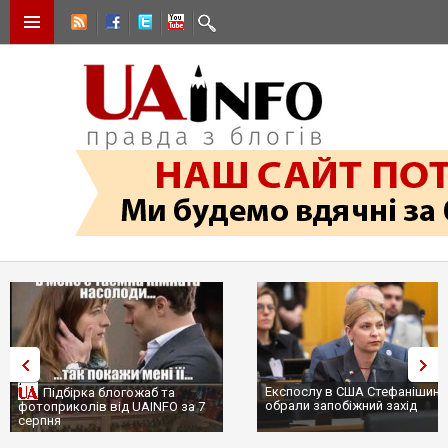
Експослу в США Стефанішині
Підбірка блогожаб та
обрали запобіжний захід
фотоприколів від UAINFO за 7
серпня