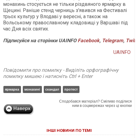
монахинь стосується не тільки різдвяного ярмарку в
Щецині. Раніше стенд черниць з'явився на Фестивалі
трьох культур у Влодаві у вересні, а також на
Вольському православному кладовищі у Варшаві під
час Дня всіх святих.
Підписуйся
на
сторінки
UAINFO
Facebook
,
Telegram
,
Twitt
UAINFO
Повідомити про помилку - Виділіть орфографічну
помилку мишею і натисніть Ctrl + Enter
ярмарка
монахині
скандал
протест
Сподобався матеріал? Сміливо поділися
ним в соцмережах через ці кнопки
ІНШІ НОВИНИ ПО ТЕМІ