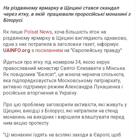
На різдвяному ярмарку в Щецині стався скандал
через ятку, в якій працювали проросійські монахині з
Білорусі.
Як пише
Polsat News
, хоча більшість яток на
різдвяному ярмарку в Щецині виглядають однаково,
одна з них потрапила в заголовки газет, інформує
UAINFO.org
з
посиланням
на "Європейську правду".
Йдеться про ятку під номером 34, якою керує
православний монастир Святої Єлизавети з Мінська.
Як повідомив "Белсат", ця жіноча чернеча спільнота,
яка підпорядковується Московському патріархату,
активно підтримує режим Александра Лукашенка і
російське вторгнення в Україну.
Про цю проблему заговорили активісти, які живуть у
Щецині, вихідці з Білорусі, які натрапили на стенд
монахинь на вихідних і вирішили влаштувати перед
ним акцію протесту.
"Ці монахині їздять на всілякі заходи в Європі, щоб