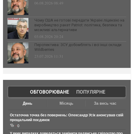
06.08.2026 08:49
Чому США не готові передати Україні ліцензію на
виробництво ракет Patriot: політика, безпека та
можливі альтернативи
03.08.2026 20:24
Перспектива: ЗСУ добомблять і всі інші склади
Wildberries
23.07.2026 11:31
ОБГОВОРЮВАНЕ
|
ПОПУЛЯРНЕ
День
Місяць
За весь час
Остаточна точка без повернень: Олександр Усік анонсував свій
прощальний поєдинок
0
У яких випадках доведеться замінити радянське свідоцтво про