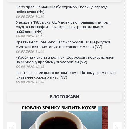
Чому пральна машина б'є струмом і коли це справді
небезпечно (NV)
09.08.2026, 14:30
Уперше з 1985 року. США повністю припинили імпорт
саудівської нафти — яка країна виграла від цього
найбільше (NV)
09.08.2026, 14:15
Креативність без меж. Шість способів, як шеф-кухарі
сьогодні використовують вершкове масло (NV)
09.08.2026, 14:00
«Зробила 4 уколи в коліно». Дорофєєва поскаржилась
на серйозну проблему зі здоров’ям (NV)
09.08.2026, 13:45
Навіть якщо ми цього не помічаємо. На чому тримається
існування кожного з нас (NV)
09.08.2026, 13:30
БЛОГОЖАБИ