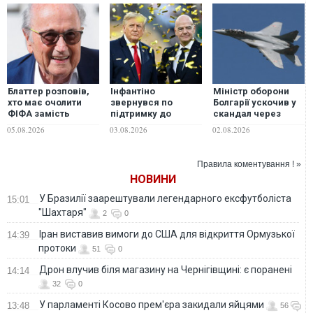
Блаттер розповів,
Інфантіно
Міністр оборони
хто має очолити
звернувся по
Болгарії ускочив у
ФІФА замість
підтримку до
скандал через
Інфантіно
Трампа після
польські МіГ-29, на
05.08.2026
03.08.2026
02.08.2026
провалу плану
які претендує
продажу частки в
Україна
ЧС, - Reuters
Правила коментування ! »
НОВИНИ
У Бразилії заарештували легендарного ексфутболіста
15:01
"Шахтаря"
2
0
Іран виставив вимоги до США для відкриття Ормузької
14:39
протоки
51
0
Дрон влучив біля магазину на Чернігівщині: є поранені
14:14
32
0
У парламенті Косово прем'єра закидали яйцями
13:48
56