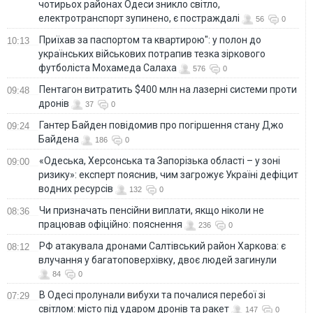
чотирьох районах Одеси зникло світло,
електротранспорт зупинено, є постраждалі
56
0
Приїхав за паспортом та квартирою": у полон до
10:13
українських військових потрапив тезка зіркового
футболіста Мохамеда Салаха
576
0
Пентагон витратить $400 млн на лазерні системи проти
09:48
дронів
37
0
Гантер Байден повідомив про погіршення стану Джо
09:24
Байдена
186
0
«Одеська, Херсонська та Запорізька області – у зоні
09:00
ризику»: експерт пояснив, чим загрожує Україні дефіцит
водних ресурсів
132
0
Чи призначать пенсійни виплати, якщо ніколи не
08:36
працював офіційно: пояснення
236
0
РФ атакувала дронами Салтівський район Харкова: є
08:12
влучання у багатоповерхівку, двоє людей загинули
84
0
В Одесі пролунали вибухи та почалися перебої зі
07:29
світлом: місто під ударом дронів та ракет
147
0