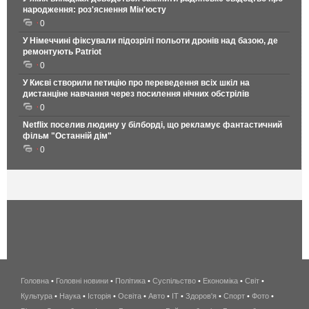
народження: роз'яснення Мін'юсту
0
У Німеччині фіксували підозрілі польоти дронів над базою, де
ремонтують Patriot
0
У Києві створили петицію про переведення всіх шкіл на
дистанціне навчання через посилення нічних обстрілів
0
Netflix поселив людину у білборді, що рекламує фантастичний
фільм "Останній дім"
0
Головна
•
Головні новини
•
Політика
•
Суспільство
•
Економіка
беспроводной
•
Світ
•
Культура
•
Наука
•
Історія
•
Освіта
•
Авто
•
IT
•
Здоров'я
интернет
•
Спорт
•
Фото
•