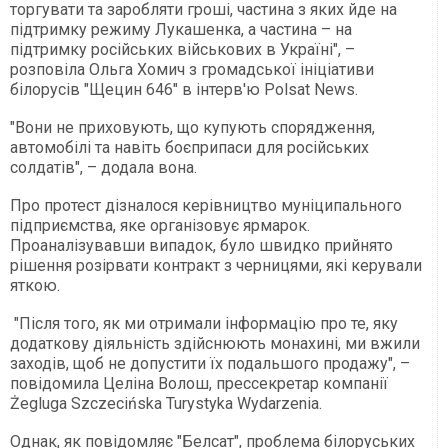
торгувати та заробляти гроші, частина з яких йде на
підтримку режиму Лукашенка, а частина – на
підтримку російських військових в Україні", –
розповіла Ольга Хомич з громадської ініціативи
білорусів "Щецин 646" в інтерв'ю Polsat News.
"Вони не приховують, що купують спорядження,
автомобілі та навіть боєприпаси для російських
солдатів", – додала вона.
Про протест дізналося керівництво муніципального
підприємства, яке організовує ярмарок.
Проаналізувавши випадок, було швидко прийнято
рішення розірвати контракт з черницями, які керували
яткою.
"Після того, як ми отримали інформацію про те, яку
додаткову діяльність здійснюють монахині, ми вжили
заходів, щоб не допустити їх подальшого продажу", –
повідомила Целіна Волош, прессекретар компанії
Żegluga Szczecińska Turystyka Wydarzenia.
Однак, як повідомляє "Белсат", проблема білоруських