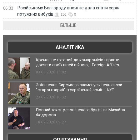
Російському Бєлгороду вночі не дала спати серія
06:33
потужних вибухів
130
0
БІЛЬШЕ
АНАЛІТИКА
Кремль не готовий до компромісів і прагне
досягти своїх цілей війною, - Foreign Affairs
03.08.2026 13:02
Звільнення Сирського знаменує кінець епохи
"старої гвардії" в українській армії — NYT
23.07.2026 10:32
Повний текст резонансного брифінга Михайла
Федорова
18.07.2026 09:27
ОПИТУВАННЯ