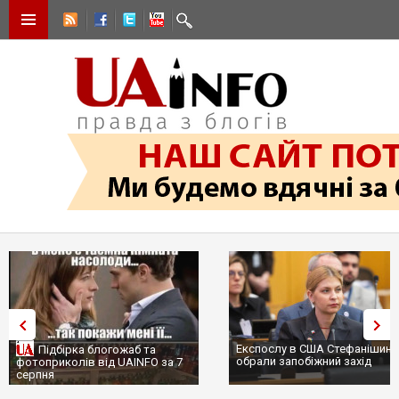
Експослу в США Стефанішині
Підбірка блогожаб та
обрали запобіжний захід
фотоприколів від UAINFO за 7
серпня