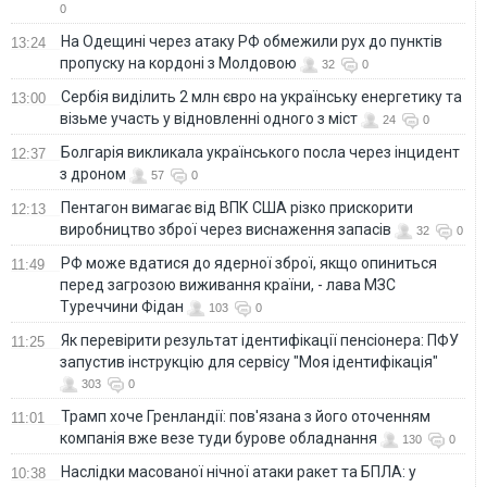
0
На Одещині через атаку РФ обмежили рух до пунктів
13:24
пропуску на кордоні з Молдовою
32
0
Сербія виділить 2 млн євро на українську енергетику та
13:00
візьме участь у відновленні одного з міст
24
0
Болгарія викликала українського посла через інцидент
12:37
з дроном
57
0
Пентагон вимагає від ВПК США різко прискорити
12:13
виробництво зброї через виснаження запасів
32
0
РФ може вдатися до ядерної зброї, якщо опиниться
11:49
перед загрозою виживання країни, - лава МЗС
Туреччини Фідан
103
0
Як перевірити результат ідентифікації пенсіонера: ПФУ
11:25
запустив інструкцію для сервісу "Моя ідентифікація"
303
0
Трамп хоче Гренландії: пов'язана з його оточенням
11:01
компанія вже везе туди бурове обладнання
130
0
Наслідки масованої нічної атаки ракет та БПЛА: у
10:38