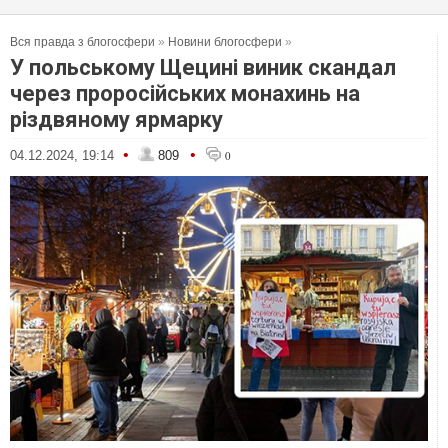
Вся правда з блогосфери
»
Новини блогосфери
»
У польському Щецині виник скандал
через проросійських монахинь на
різдвяному ярмарку
•
•
04.12.2024, 19:14
809
0