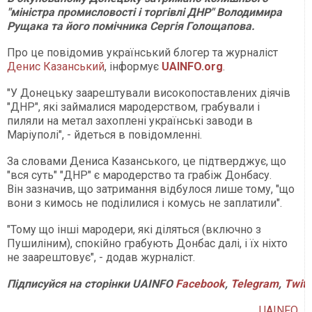
"міністра промисловості і торгівлі ДНР" Володимира
Рущака та його помічника Сергія Голощапова.
Про це повідомив український блогер та журналіст
Денис Казанський
, інформує
UAINFO.org
.
"У Донецьку заарештували високопоставлених діячів
"ДНР", які займалися мародерством, грабували і
пиляли на метал захоплені українські заводи в
Маріуполі", - йдеться в повідомленні.
За словами Дениса Казанського, це підтверджує, що
"вся суть" "ДНР" є мародерство та грабіж Донбасу.
Він зазначив, що затримання відбулося лише тому, "що
вони з кимось не поділилися і комусь не заплатили".
"Тому що інші мародери, які діляться (включно з
Пушиліним), спокійно грабують Донбас далі, і їх ніхто
не заарештовує", - додав журналіст.
Підписуйся
на
сторінки
UAINFO
Facebook
,
Telegram
,
Twitt
UAINFO