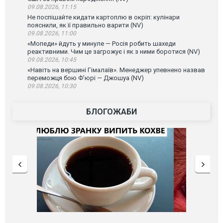
09.08.2026, 11:15
Не поспішайте кидати картоплю в окріп: кулінари
пояснили, як її правильно варити (NV)
09.08.2026, 11:00
«Мопеди» йдуть у минуле — Росія робить шахеди
реактивними. Чим це загрожує і як з ними боротися (NV)
09.08.2026, 10:45
«Навіть на вершині Гімалаїв». Менеджер упевнено назвав
переможця бою Ф’юрі — Джошуа (NV)
09.08.2026, 10:30
БЛОГОЖАБИ