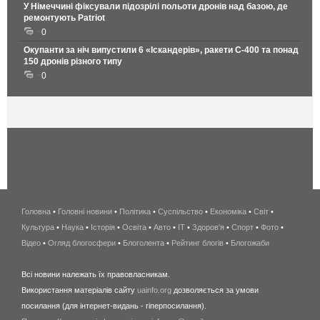
У Німеччині фіксували підозрілі польоти дронів над базою, де
ремонтують Patriot
0
Окупанти за ніч випустили 6 «Іскандерів», ракети С-400 та понад
150 дронів різного типу
0
Головна
•
Головні новини
•
Політика
•
Суспільство
•
Економіка
беспроводной
•
Світ
•
Культура
•
Наука
•
Історія
•
Освіта
•
Авто
•
IT
•
Здоров'я
интернет
•
Спорт
•
Фото
•
Відео
•
Огляд блогосфери
•
Блоголента
•
Рейтинг блогів
киев
•
Блогожаби
и
Всі новини належать їх правовласникам.
область
Використання матеріалів сайту
uainfo.org
дозволяється за умови
wimax
посилання (для інтернет-видань - гіперпосилання).
интернет