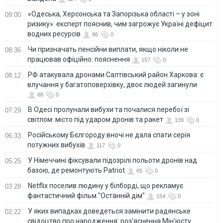
«Одеська, Херсонська та Запорізька області – у зоні
09:00
ризику»: експерт пояснив, чим загрожує Україні дефіцит
водних ресурсів
86
0
Чи призначать пенсійни виплати, якщо ніколи не
08:36
працював офіційно: пояснення
157
0
РФ атакувала дронами Салтівський район Харкова: є
08:12
влучання у багатоповерхівку, двоє людей загинули
68
0
В Одесі пролунали вибухи та почалися перебої зі
07:29
світлом: місто під ударом дронів та ракет
139
0
Російському Бєлгороду вночі не дала спати серія
06:33
потужних вибухів
117
0
У Німеччині фіксували підозрілі польоти дронів над
05:25
базою, де ремонтують Patriot
65
0
Netflix поселив людину у білборді, що рекламує
03:28
фантастичний фільм "Останній дім"
154
0
У яких випадках доведеться замінити радянське
02:22
свідоцтво про народження: роз'яснення Мін'юсту