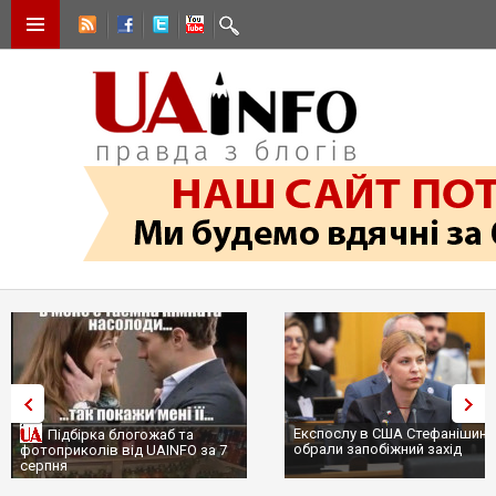
Експослу в США Стефанішині
Підбірка блогожаб та
обрали запобіжний захід
фотоприколів від UAINFO за 7
серпня