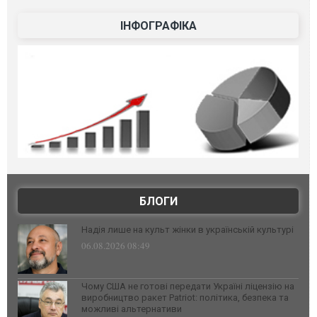
ІНФОГРАФІКА
БЛОГИ
Надія лише на культ жінки в українській культурі
06.08.2026 08:49
Чому США не готові передати Україні ліцензію на
виробництво ракет Patriot: політика, безпека та
можливі альтернативи