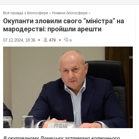
Вся правда з блогосфери
»
Новини блогосфери
»
Окупанти зловили свого "міністра" на
мародерстві: пройшли арешти
•
•
07.12.2024, 18:36
479
0
В окупованому Донецьку затримано колишнього