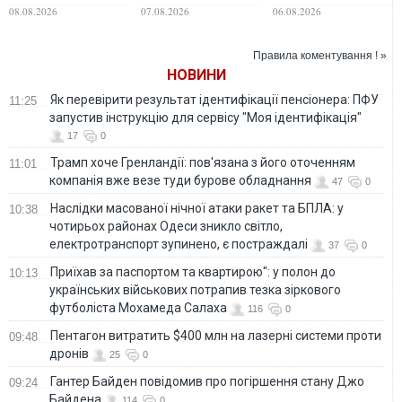
ракети С-400 та
полонених, - ISW
найкращих клубів
08.08.2026
07.08.2026
06.08.2026
понад 150 дронів
Саудівської Аравії
різного типу
Правила коментування ! »
НОВИНИ
Як перевірити результат ідентифікації пенсіонера: ПФУ
11:25
запустив інструкцію для сервісу "Моя ідентифікація"
17
0
Трамп хоче Гренландії: пов'язана з його оточенням
11:01
компанія вже везе туди бурове обладнання
47
0
Наслідки масованої нічної атаки ракет та БПЛА: у
10:38
чотирьох районах Одеси зникло світло,
електротранспорт зупинено, є постраждалі
37
0
Приїхав за паспортом та квартирою": у полон до
10:13
українських військових потрапив тезка зіркового
футболіста Мохамеда Салаха
116
0
Пентагон витратить $400 млн на лазерні системи проти
09:48
дронів
25
0
Гантер Байден повідомив про погіршення стану Джо
09:24
Байдена
114
0