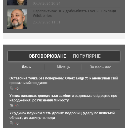
03.08.2026 20:24
Перспектива: ЗСУ добомблять і всі інші склади
Wildberries
23.07.2026 11:31
ОБГОВОРЮВАНЕ
|
ПОПУЛЯРНЕ
День
Місяць
За весь час
Остаточна точка без повернень: Олександр Усік анонсував свій
прощальний поєдинок
0
У яких випадках доведеться замінити радянське свідоцтво про
народження: роз'яснення Мін'юсту
0
У будинок влучили п'ять дронів: подробиці удару по Київській
області, де загинули люди
0