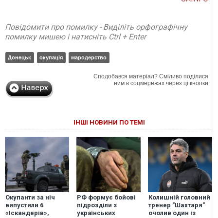
Повідомити про помилку - Виділіть орфографічну
помилку мишею і натисніть Ctrl + Enter
Донецьк
окупація
мародерство
Сподобався матеріал? Сміливо поділися
ним в соцмережах через ці кнопки
ІНШІ НОВИНИ ПО ТЕМІ
Окупанти за ніч
РФ формує бойові
Колишній головний
випустили 6
підрозділи з
тренер "Шахтаря"
«Іскандерів»,
українських
очолив один із