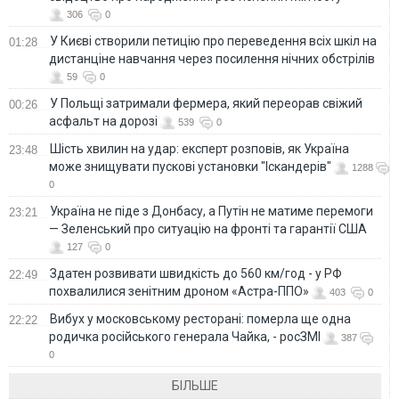
306
0
У Києві створили петицію про переведення всіх шкіл на
01:28
дистанціне навчання через посилення нічних обстрілів
59
0
У Польщі затримали фермера, який переорав свіжий
00:26
асфальт на дорозі
539
0
Шість хвилин на удар: експерт розповів, як Україна
23:48
може знищувати пускові установки "Іскандерів"
1288
0
Україна не піде з Донбасу, а Путін не матиме перемоги
23:21
— Зеленський про ситуацію на фронті та гарантії США
127
0
Здатен розвивати швидкість до 560 км/год - у РФ
22:49
похвалилися зенітним дроном «Астра-ППО»
403
0
Вибух у московському ресторані: померла ще одна
22:22
родичка російського генерала Чайка, - росЗМІ
387
0
БІЛЬШЕ