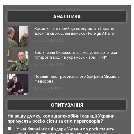
АНАЛІТИКА
Кремль не готовий до компромісів і прагне
досягти своїх цілей війною, - Foreign Affairs
03.08.2026 13:02
Звільнення Сирського знаменує кінець епохи
"старої гвардії" в українській армії — NYT
23.07.2026 10:32
Повний текст резонансного брифінга Михайла
Федорова
18.07.2026 09:27
ОПИТУВАННЯ
На вашу думку, коли далекобійні санкції України
примусять росію сісти за стіл переговорів?
У найближчі місяці удари України по росії стануть
настільки болючими, що агресору доведеться