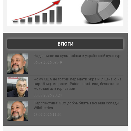
БЛОГИ
Надія лише на культ жінки в українській культурі
06.08.2026 08:49
Чому США не готові передати Україні ліцензію на
виробництво ракет Patriot: політика, безпека та
можливі альтернативи
03.08.2026 20:24
Перспектива: ЗСУ добомблять і всі інші склади
Wildberries
23.07.2026 11:31