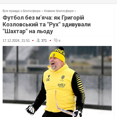
Вся правда з блогосфери
»
Новини блогосфери
»
Футбол без м’яча: як Григорій
Козловський та "Рух" здивували
"Шахтар" на льоду
•
•
17.12.2024, 21:51
371
0