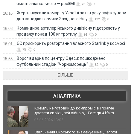
якості авіапального — росЗМІ
76
0
Жертв вкусили комарі: у Україні за пів року зафіксували
16:16
два випадки гарячки Західного Нілу
122
0
Командира артилерійського дивізіону підозрюють у
16:08
продажу понад 100 кг тротилу
91
0
ЄС прискорить розгортання власного Starlink у космосі
16:01
75
0
Ворог вдарив по центру Одеси: пошкоджено
15:55
футбольний стадіон "Чорноморець"
82
0
БІЛЬШЕ
АНАЛІТИКА
Кремль не готовий до компромісів і прагне
досягти своїх цілей війною, - Foreign Affairs
03.08.2026 13:02
Звільнення Сирського знаменує кінець епохи