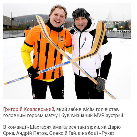
Григорій Козловський
, який забив вісім голів став
головним героєм матчу і був визнаний MVP зустрічі.
В команді «Шахтаря» змагалися такі зірки, як Даріо
Срна, Андрій Пятов, Олексій Гай, а на боці «Руха»