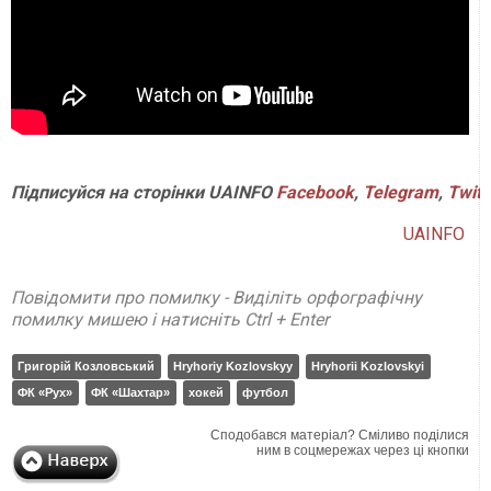
Підписуйся
на
сторінки
UAINFO
Facebook
,
Telegram
,
Twitt
UAINFO
Повідомити про помилку - Виділіть орфографічну
помилку мишею і натисніть Ctrl + Enter
Григорій Козловський
Hryhoriy Kozlovskyy
Hryhorii Kozlovskyi
ФК «Рух»
ФК «Шахтар»
хокей
футбол
Сподобався матеріал? Сміливо поділися
ним в соцмережах через ці кнопки