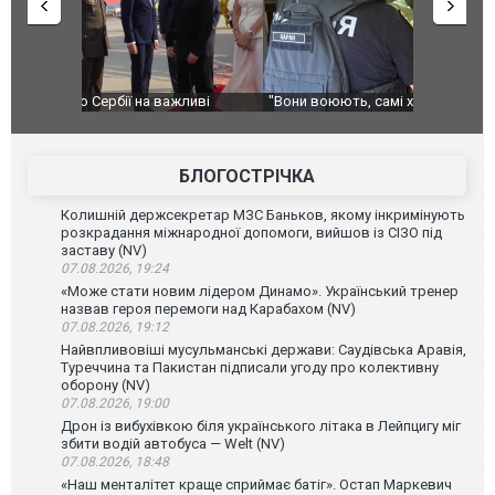
ливі
"Вони воюють, самі хочуть воювати, бо дурні": у
В окупован
Чернівцях водія маршрутки звільнили після
порт: над 
зневажливих слів про українських захисників.
ВІДЕО
ВІДЕО
БЛОГОСТРІЧКА
Колишній держсекретар МЗС Баньков, якому інкримінують
розкрадання міжнародної допомоги, вийшов із СІЗО під
заставу (NV)
07.08.2026, 19:24
«Може стати новим лідером Динамо». Український тренер
назвав героя перемоги над Карабахом (NV)
07.08.2026, 19:12
Найвпливовіші мусульманські держави: Саудівська Аравія,
Туреччина та Пакистан підписали угоду про колективну
оборону (NV)
07.08.2026, 19:00
Дрон із вибухівкою біля українського літака в Лейпцигу міг
збити водій автобуса — Welt (NV)
07.08.2026, 18:48
«Наш менталітет краще сприймає батіг». Остап Маркевич