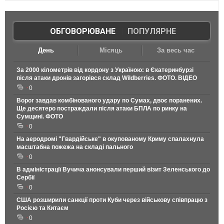
ОБГОВОРЮВАНЕ
|
ПОПУЛЯРНЕ
День
Місяць
За весь час
За 2000 кілометрів від кордону з Україною: в Єкатеринбурзі
після атаки дронів загорівся склад Wildberries. ФОТО. ВІДЕО
0
Ворог завдав комбінованого удару по Сумах, двоє поранених.
Ще десятеро постраждали після атаки БПЛА по ринку на
Сумщині. ФОТО
0
На аеродромі "Гвардійське" в окупованому Криму спалахнула
масштабна пожежа на складі пального
0
В адміністрації Вучича анонсували перший візит Зеленського до
Сербії
0
США розширили санкції проти Куби через військову співпрацю з
Росією та Китаєм
0