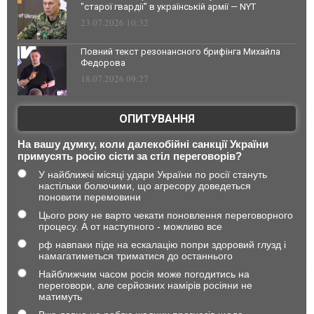
"старої гвардії" в українській армії — NYT
23.07.2026 10:32
Повний текст резонансного брифінга Михайла
Федорова
18.07.2026 09:27
ОПИТУВАННЯ
На вашу думку, коли далекобійні санкції України
примусять росію сісти за стіл переговорів?
У найближчі місяці удари України по росії стануть
настільки болючими, що агресору доведеться
поновити перемовини
Цього року не варто чекати поновлення переговорного
процесу. А от наступного - можливо все
рф навпаки піде на ескалацію попри здоровий глузд і
намагатиметься триматися до останнього
Найближчим часом росія може погодитись на
переговори, але серйозних намірів росіяни не
матимуть