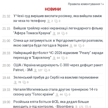
Правила коментування ! »
НОВИНИ
У Чехії суд вирішив вислати росіянку, яка вийшла заміж
21:32
за чеха по телефону
2
0
Вийшов трейлер нової екранізації легендарного фільму
21:15
"Афера Томаса Крауна"
18
0
Спека ще затримується: в Укргідрометцентрі розповіли,
21:00
якою завтра буде погода в Україні
58
0
Найкращий футболіст ЧС-2026 відмовив "Реалу" заради
20:33
переходу в "Барселону"
64
0
США і Україна модернізують С-300 через дефіцит ракет
20:00
Patriot, - ЗМІ
127
0
Зеленський прибув до Сербії на важливі перемовини
19:44
78
0
Наталія Могилевська стала другою тренеркою 14-го
19:33
сезону шоу "Голос країни"
44
0
Російська еліта боїться ФСБ, яка дедалі більше
19:00
виходить з-під контролю, - Bloomberg
171
0