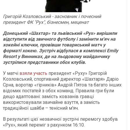
Григорій Козловський - засновник і почесний
президент ФК "Рух", бізнесмен, меценат
Донецький «Шахтар» та львівський «Рух» вирішили
відступити від звичного футболу і замінити м'яч на
хокейні ключки, провівши товариський матч у
форматі хокею. Зустріч відбулася в комплексі Emily
Resort у Винниках, де на льодовому майданчику
зустрілися представники обох клубів.
У матчі
взяли участь
президент «Руху» Григорій
Козловський, спортивний директор «Шахтаря» Даріо
Срна, воротар «гірників» Андрій Пятов та багато інших
відомих постатей з обох команд. Правила гри були
дещо адаптовані: замість ковзанів гравці
використовували звичайне взуття, а замість
традиційної шайби – тенісний м'яч.
В результаті цієї незвичної зустрічі перемогу здобув
«Рух», який переміг з рахунком 16:10.