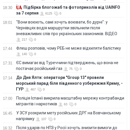
Підбірка блогожаб та фотоприколів від UAINFO
18:30
за 7 серпня
6125
0
"Вони воюють, самі хочуть воювати, бо дурні": у
18:01
Чернівцях водія маршрутки звільнили після
зневажливих слів про українських захисників. ВІДЕО
217
0
Флеш розповів, чому РЕБ не може відхиляти балістику
17:44
140
0
ЄС вимагає від Туреччини підтверджень, що вона не
17:31
постачає російський газ
75
0
До Дня Ялти: оператори "Group 13" провели
17:14
морський парад біля південного узбережжя Криму, -
ГУР
467
0
Поліція Іспанії викрила масштабну мережу контрабанди
17:00
мігрантів і наркотиків
63
0
У ЗСУ розкрили мету російських ДРГ на Вовчанському
16:45
напрямку
107
0
Після ударів по НПЗ у Росії хочуть знизити вимоги до
16:32