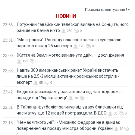
роман
співачкою
Правила коментування ! »
НОВИНИ
Потужний гавайський телескоп виявив на Сонці те, чого
23:55
раніше не бачив ніхто
250
0
"Мої іграшки": Роналду показав колекцію суперкарів
23:31
вартістю понад 25 млн євро
126
0
Життя на Землі могло виникнути двічі, – дослідження
23:00
191
0
Навіть 300 американських ракет Україні вистачить
22:53
лише на 2,5-3 місяці активних російських обстрілів -
експерт
65
0
Як діяти пасажирам у разі загрози під час подорожі -
22:42
поради від "Укрзалізниці"
70
0
В Таїланді футболіст загинув від удару блискавки під
22:31
час матчу: ще 12 людей постраждали. ВІДЕО
88
0
"Немає чіткого „ні“", - Михайло Федоров не відкидає
22:13
повернення на посаду міністра оборони України
70
0