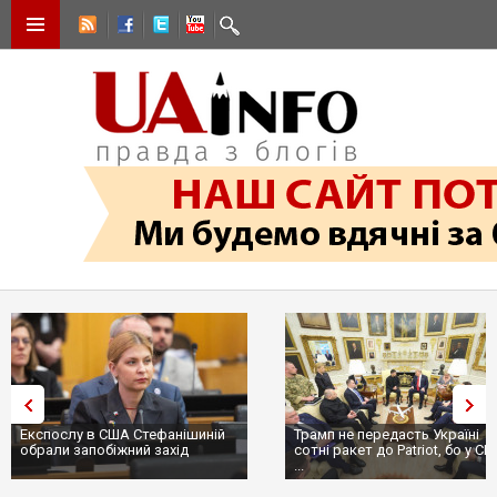
Експослу в США Стефанішиній
Трамп не передасть Україні
обрали запобіжний захід
сотні ракет до Patriot, бо у С
...