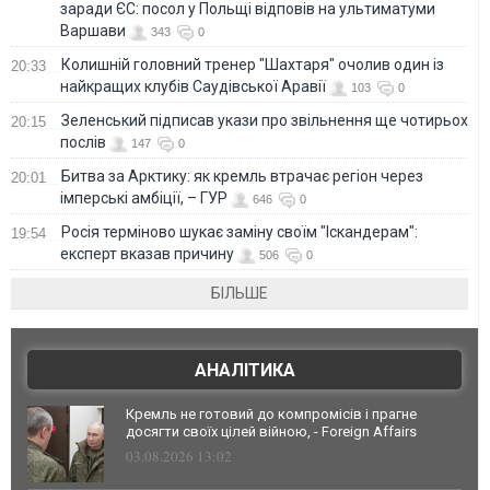
заради ЄС: посол у Польщі відповів на ультиматуми
Варшави
343
0
Колишній головний тренер "Шахтаря" очолив один із
20:33
найкращих клубів Саудівської Аравії
103
0
Зеленський підписав укази про звільнення ще чотирьох
20:15
послів
147
0
Битва за Арктику: як кремль втрачає регіон через
20:01
імперські амбіції, – ГУР
646
0
Росія терміново шукає заміну своїм "Іскандерам":
19:54
експерт вказав причину
506
0
БІЛЬШЕ
АНАЛІТИКА
Кремль не готовий до компромісів і прагне
досягти своїх цілей війною, - Foreign Affairs
03.08.2026 13:02