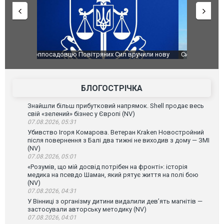
чили нову
Сили оборони уразили Ярославський НПЗ:
Неймар вла
губернатор регіону заявив про наймасштабнішу
"Сантоса".
атаку. ВІДЕО
БЛОГОСТРІЧКА
Знайшли більш прибутковий напрямок. Shell продає весь
свій «зелений» бізнес у Європі (NV)
07.08.2026, 05:31
Убивство Ігоря Комарова. Ветеран Kraken Новостройний
після повернення з Балі два тижні не виходив з дому — ЗМІ
(NV)
07.08.2026, 05:01
«Розумів, що мій досвід потрібен на фронті»: історія
медика на псевдо Шаман, який рятує життя на полі бою
(NV)
07.08.2026, 04:31
У Вінниці з організму дитини видалили дев’ять магнітів —
застосували авторську методику (NV)
07.08.2026, 04:01