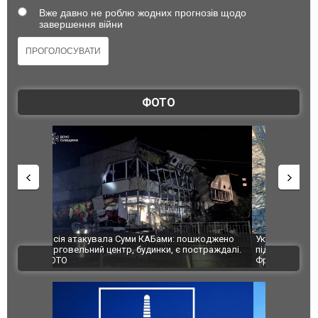
Вже давно не роблю жодних прогнозів щодо
завершення війни
ФОТО
шкоджено
Українські надзвичайники врятували козуленя
СБУ за спр
траждалі.
під час ліквідації масштабної лісової пожежі у
Болгарії з
ВІДЕО
Франції
ФОТО