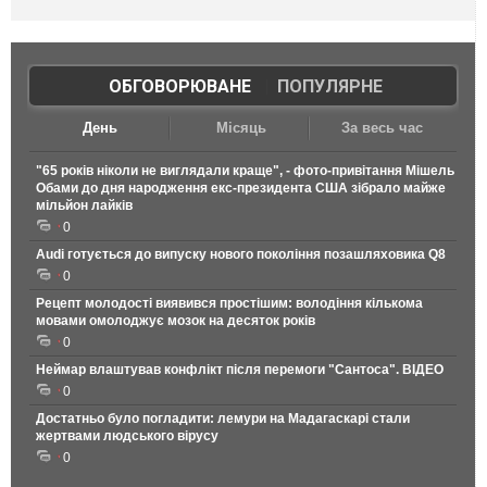
ОБГОВОРЮВАНЕ
|
ПОПУЛЯРНЕ
День
Місяць
За весь час
"65 років ніколи не виглядали краще", - фото-привітання Мішель
Обами до дня народження екс-президента США зібрало майже
мільйон лайків
0
Audi готується до випуску нового покоління позашляховика Q8
0
Рецепт молодості виявився простішим: володіння кількома
мовами омолоджує мозок на десяток років
0
Неймар влаштував конфлікт після перемоги "Сантоса". ВІДЕО
0
Достатньо було погладити: лемури на Мадагаскарі стали
жертвами людського вірусу
0