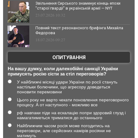
Звільнення Сирського знаменує кінець епохи
"старої гвардії" в українській армії — NYT
23.07.2026 10:32
Повний текст резонансного брифінга Михайла
Федорова
18.07.2026 09:27
ОПИТУВАННЯ
На вашу думку, коли далекобійні санкції України
примусять росію сісти за стіл переговорів?
У найближчі місяці удари України по росії стануть
настільки болючими, що агресору доведеться
поновити перемовини
Цього року не варто чекати поновлення переговорного
процесу. А от наступного - можливо все
рф навпаки піде на ескалацію попри здоровий глузд і
намагатиметься триматися до останнього
Найближчим часом росія може погодитись на
переговори, але серйозних намірів росіяни не
матимуть