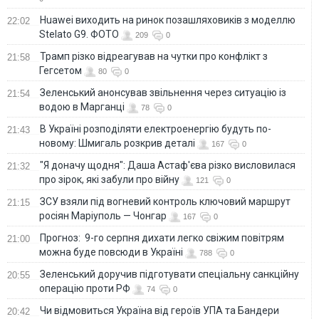
Huawei виходить на ринок позашляховиків з моделлю
22:02
Stelato G9. ФОТО
209
0
Трамп різко відреагував на чутки про конфлікт з
21:58
Гегсетом
80
0
Зеленський анонсував звільнення через ситуацію із
21:54
водою в Марганці
78
0
В Україні розподіляти електроенергію будуть по-
21:43
новому: Шмигаль розкрив деталі
167
0
"Я доначу щодня": Даша Астаф'єва різко висловилася
21:32
про зірок, які забули про війну
121
0
ЗСУ взяли під вогневий контроль ключовий маршрут
21:15
росіян Маріуполь — Чонгар
167
0
Прогноз: 9-го серпня дихати легко свіжим повітрям
21:00
можна буде повсюди в Україні
788
0
Зеленський доручив підготувати спеціальну санкційну
20:55
операцію проти РФ
74
0
Чи відмовиться Україна від героїв УПА та Бандери
20:42