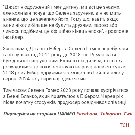
"Джастін одружений і має дитину, ми всі це знаємо,
але коли він почув, що Селена заручена, він на мить
визнав, що це зачепило його. Тому що, навіть якщо
вони ніколи більше не будуть друзями, парою або
чимось подібним, це офіційно кінець епохи", - розповів
інсайдер.
Зазначимо, Джастін Бібер та Селена Гомес перебували
в стосунках від 2011 року до 2018-го. Роман пари
був доволі напруженим. Вони то сходилися, то знову
розходилися, допоки остаточно не розірвали стосунки.
2018 року Бібер одружився з моделлю Гейлі, а вже у
серпні 2024-го у пари народився син.
Тим часом Селена Гомес 2023 року почала зустрічатися
з Бенні Бланко, який приятелює з Бібером. Через рік
після початку стосунків продюсер освідчився співачці.
Підписуйся на сторінки UAINFO
Facebook
,
Telegram
,
Twitt
ТСН