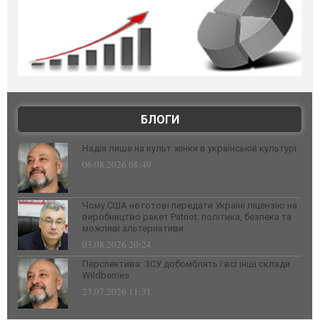
БЛОГИ
Надія лише на культ жінки в українській культурі
06.08.2026 08:49
Чому США не готові передати Україні ліцензію на
виробництво ракет Patriot: політика, безпека та
можливі альтернативи
03.08.2026 20:24
Перспектива: ЗСУ добомблять і всі інші склади
Wildberries
23.07.2026 11:31