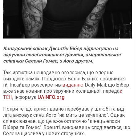
Канадський співак Джастін Бібер відреагував на
заручини своєї колишньої дівчини, американської
співачки Селени Гомес, з його другом.
Так, артистка нещодавно оголосила, що вперше
виходить заміж. Продюсер Бенні Бланко освідчився
їй. Інсайдер розсекретив
виданню
Daily Mail, що Бібер
вже знає новини про заручини колишньої, переда
є
ТСН
, інформує
UAINFO
.org
Попри те, що артист давно перебуває у шлюбі та від
літа виховує сина, його "на мить це зачепило". Однак
співак визнав, що це вже остаточно "кінець епохи
Бібера та Гомес". Врешті, виконавець сподівається, що
Селена щаслива у нових стосунках.