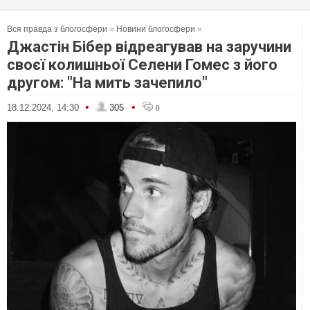
Вся правда з блогосфери
»
Новини блогосфери
»
Джастін Бібер відреагував на заручини
своєї колишньої Селени Гомес з його
другом: "На мить зачепило"
•
•
18.12.2024, 14:30
305
0