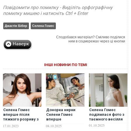
Повідомити про помилку - Виділіть орфографічну
помилку мишею і натисніть Ctrl + Enter
Джастін Бібер
Селена Гомес
Сподобався матеріал? Сміливо поділися
ним в соцмережах через ці кнопки
ІНШІ НОВИНИ ПО ТЕМІ
Селена Гомес
Донорка нирки
Селена Гомес
вперше після
Селени Гомес
поділилася фото з
тяжкого розриву з
вперше
таємного весілля
Джастіном Бібером
прокоментувала
01.10.2025
17.01.2023
08.10.2025
закрутила новий
"сварку" зі