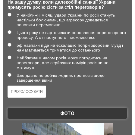
На вашу думку, коли далекобійні санкції України
примусять росію сісти за стіл переговорів?
У найближчі місяці удари України по росії стануть
настільки болючими, що агресору доведеться
поновити перемовини
Цього року не варто чекати поновлення переговорного
процесу. А от наступного - можливо все
рф навпаки піде на ескалацію попри здоровий глузд і
намагатиметься триматися до останнього
Найближчим часом росія може погодитись на
переговори, але серйозних намірів росіяни не
матимуть
Вже давно не роблю жодних прогнозів щодо
завершення війни
ФОТО