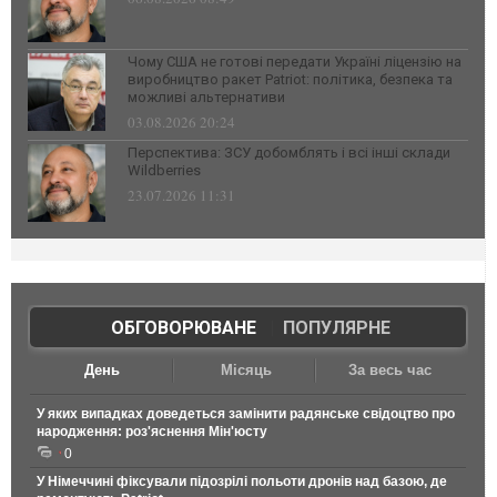
Чому США не готові передати Україні ліцензію на
виробництво ракет Patriot: політика, безпека та
можливі альтернативи
03.08.2026 20:24
Перспектива: ЗСУ добомблять і всі інші склади
Wildberries
23.07.2026 11:31
ОБГОВОРЮВАНЕ
|
ПОПУЛЯРНЕ
День
Місяць
За весь час
У яких випадках доведеться замінити радянське свідоцтво про
народження: роз'яснення Мін'юсту
0
У Німеччині фіксували підозрілі польоти дронів над базою, де