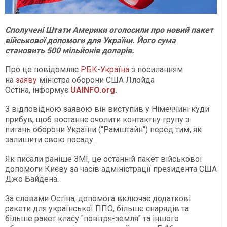
Сполучені Штати Америки оголосили про новий пакет
військової допомоги для України. Його сума
становить 500 мільйонів доларів.
Про це повідомляє
РБК-Україна
з посиланням
на
заяву
міністра оборони США Ллойда
Остіна, інформує
UAINFO.org
.
З відповідною заявою він виступив у Німеччині куди
прибув, щоб востаннє очолити контактну групу з
питань оборони України ("Рамштайн") перед тим, як
залишити свою посаду.
Як писали раніше ЗМІ, це останній пакет військової
допомоги Києву за часів адміністрації президента США
Джо Байдена.
За словами Остіна, допомога включає додаткові
ракети для української ППО, більше снарядів та
більше ракет класу "повітря-земля" та іншого