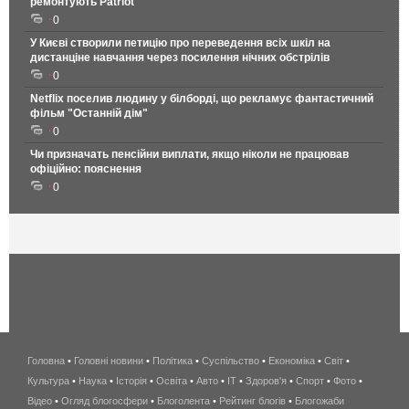
ремонтують Patriot
0
У Києві створили петицію про переведення всіх шкіл на
дистанціне навчання через посилення нічних обстрілів
0
Netflix поселив людину у білборді, що рекламує фантастичний
фільм "Останній дім"
0
Чи призначать пенсійни виплати, якщо ніколи не працював
офіційно: пояснення
0
Головна
•
Головні новини
•
Політика
•
Суспільство
•
Економіка
беспроводной
•
Світ
•
Культура
•
Наука
•
Історія
•
Освіта
•
Авто
•
IT
•
Здоров'я
интернет
•
Спорт
•
Фото
•
Відео
•
Огляд блогосфери
•
Блоголента
•
Рейтинг блогів
киев
•
Блогожаби