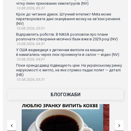
чітку лінію прихованих землетрусів (NV)
10.08.2026, 05:31
Крок до читання думок. Штучний інтелект Meta може
перетворювати дані сканування мозку на зв’язні речення
(NV)
10.08.2026, 05:01
Відправлять роботів. В NASA розповіли про плани
розпочати створення місячної бази вже в 2029 році (NV)
10.08.2026, 04:31
У США ведмедиця з дитинчам вилізли на машину
й намагались через люк проникнути в салон — відео (NV)
10.08.2026, 04:01
Поки орендодавці підвищують ціни. На українському ринку
нерухомості є житло, на яке стрімко падає попит — деталі
(НВ)
10.08.2026, 03:31
БЛОГОЖАБИ