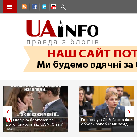
Експослу в США Стефанішині
Підбірка блогожаб та
обрали запобіжний захід
фотоприколів від UAINFO за 7
серпня