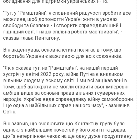
обладнання для підтримки українських F-16.
"Тут, у "Рамштайні", я сповнений рішучості зробити все
можливе, щоб допомогти Україні жити в умовах
свободи та безпеки - і створити справедливіший і
гідніший світ. І наша спільна робота має тривати", -
сказав глава Пентагону.
Він акцентував, основна істина полягає в тому, що
боротьба України є важливою для всіх союзників.
"Як я сказав тут, на "Рамштайні", на нашій першій
зустрічі у квітні 2022 року, війна Путіна є викликом
вільним людям у всьому світі. І ми всі зацікавлені в
тому, щоб автократи не могли ставити свої імперські
амбіції вище за основні права вільних і суверенних
народів. Україна веде справедливу війну самооборони.
І це одна з найбільших справ нашого часу", - зазначив
Остін.
Він заявив, що очолювати цю Контактну групу було
однією з найбільших почестей у його житті та додав,
що "з нетерпінням чекає на ще одну дуже продуктивну