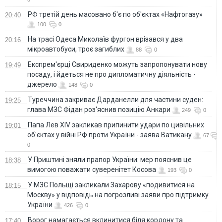
РФ третій день масовано б'є по об'єктах «Нафтогазу»
20:40
100
0
На трасі Одеса Миколаїв фургон врізався у два
20:16
мікроавтобуси, троє загиблих
88
0
Експрем'єрці Свириденко можуть запропонувати нову
19:49
посаду, і йдеться не про дипломатичну діяльність -
джерело
148
0
Туреччина закриває Дарданелли для частини суден:
19:25
глава МЗС Фідан роз'яснив позицію Анкари
249
0
Папа Лев XIV закликав припинити удари по цивільних
19:01
об'єктах у війні РФ проти України - заява Ватикану
67
0
У Приштині зняли прапор України: мер пояснив це
18:38
вимогою поважати суверенітет Косова
193
0
У МЗС Польщі закликали Захарову «подивитися на
18:15
Москву» у відповідь на погрозливі заяви про підтримку
України
426
0
Ворог намагається вклинитися біля кордону та
17:40