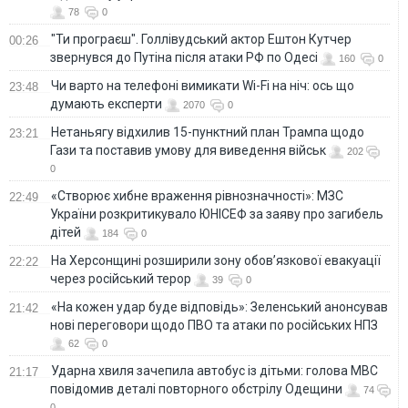
78
0
"Ти програєш". Голлівудський актор Ештон Кутчер
00:26
звернувся до Путіна після атаки РФ по Одесі
160
0
Чи варто на телефонi вимикати Wi-Fi на ніч: ось що
23:48
думають експерти
2070
0
Нетаньягу відхилив 15-пунктний план Трампа щодо
23:21
Гази та поставив умову для виведення військ
202
0
«Створює хибне враження рівнозначності»: МЗС
22:49
України розкритикувало ЮНІСЕФ за заяву про загибель
дітей
184
0
На Херсонщині розширили зону обов’язкової евакуації
22:22
через російський терор
39
0
«На кожен удар буде відповідь»: Зеленський анонсував
21:42
нові переговори щодо ПВО та атаки по російських НПЗ
62
0
Ударна хвиля зачепила автобус із дітьми: голова МВС
21:17
повідомив деталі повторного обстрілу Одещини
74
0