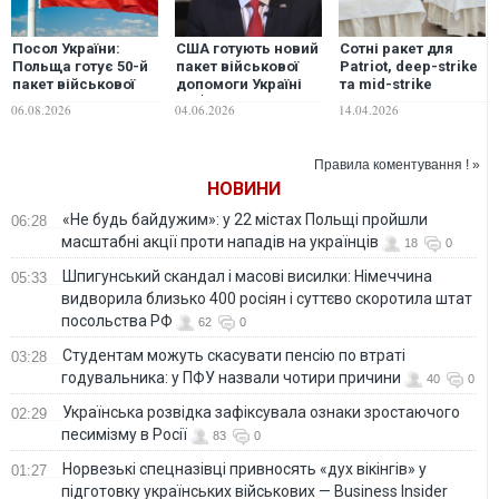
Посол України:
США готують новий
Сотні ракет для
Польща готує 50-й
пакет військової
Patriot, deep-strike
пакет військової
допомоги Україні
та mid-strike
допомоги Україні
на $400 млн, - Рубіо
дрони: узгодили
06.08.2026
04.06.2026
14.04.2026
новий масштабний
пакет співпраці з
Німеччиною на €4
Правила коментування ! »
млрд, – Федоров
НОВИНИ
«Не будь байдужим»: у 22 містах Польщі пройшли
06:28
масштабні акції проти нападів на українців
18
0
Шпигунський скандал і масові висилки: Німеччина
05:33
видворила близько 400 росіян і суттєво скоротила штат
посольства РФ
62
0
Студентам можуть скасувати пенсію по втраті
03:28
годувальника: у ПФУ назвали чотири причини
40
0
Українська розвідка зафіксувала ознаки зростаючого
02:29
песимізму в Росії
83
0
Норвезькі спецназівці привносять «дух вікінгів» у
01:27
підготовку українських військових — Business Insider