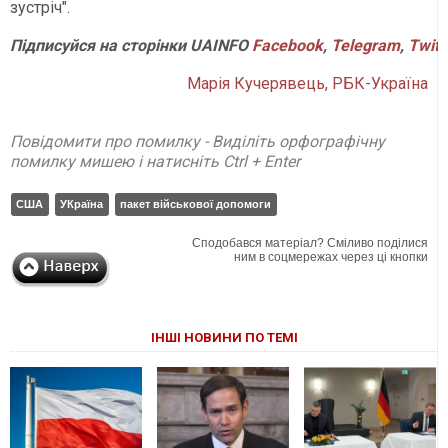
зустріч".
Підписуйся
на
сторінки
UAINFO
Facebook
,
Telegram
,
Twitt
Марія Кучерявець, РБК-Україна
Повідомити про помилку - Виділіть орфографічну
помилку мишею і натисніть Ctrl + Enter
США
УКраїна
пакет військової допомоги
Сподобався матеріал? Сміливо поділися
ним в соцмережах через ці кнопки
ІНШІ НОВИНИ ПО ТЕМІ