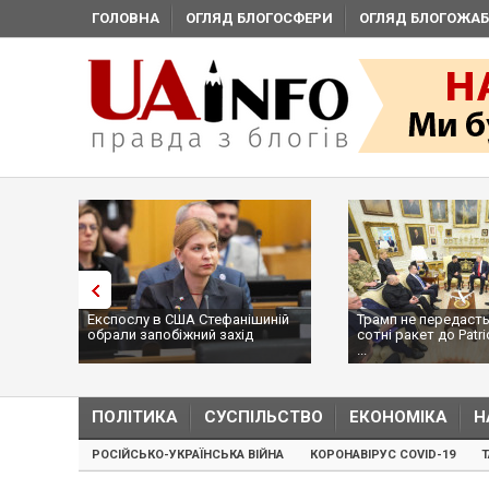
ГОЛОВНА
ОГЛЯД БЛОГОСФЕРИ
ОГЛЯД БЛОГОЖАБ
Експослу в США Стефанішиній
Трамп не передасть
обрали запобіжний захід
сотні ракет до Patri
...
ПОЛІТИКА
СУСПІЛЬСТВО
ЕКОНОМІКА
Н
РОСІЙСЬКО-УКРАЇНСЬКА ВІЙНА
КОРОНАВІРУС COVID-19