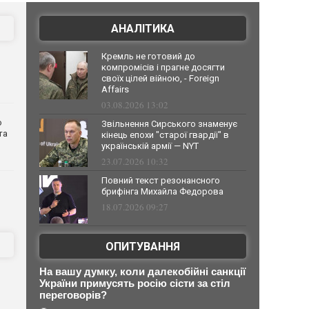
АНАЛІТИКА
Кремль не готовий до
компромісів і прагне досягти
своїх цілей війною, - Foreign
Affairs
03.08.2026 13:02
о
Звільнення Сирського знаменує
та
кінець епохи "старої гвардії" в
українській армії — NYT
23.07.2026 10:32
Повний текст резонансного
брифінга Михайла Федорова
18.07.2026 09:27
ОПИТУВАННЯ
На вашу думку, коли далекобійні санкції
України примусять росію сісти за стіл
переговорів?