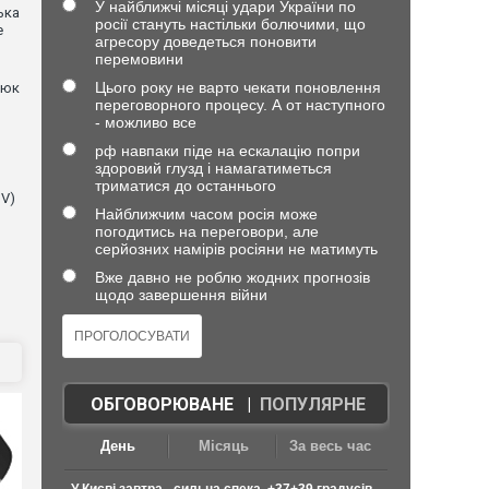
У найближчі місяці удари України по
ька
росії стануть настільки болючими, що
е
агресору доведеться поновити
перемовини
Цього року не варто чекати поновлення
нюк
переговорного процесу. А от наступного
- можливо все
рф навпаки піде на ескалацію попри
здоровий глузд і намагатиметься
триматися до останнього
NV)
Найближчим часом росія може
погодитись на переговори, але
серйозних намірів росіяни не матимуть
Вже давно не роблю жодних прогнозів
щодо завершення війни
ОБГОВОРЮВАНЕ
|
ПОПУЛЯРНЕ
День
Місяць
За весь час