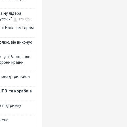
аїну лідера
усскіх"
176
0
гії Йонасом Гаром
олює, він виконує
 до Patriot, але
борони країни
 понад трильйон
НПЗ та кораблів
а підтримку
джено