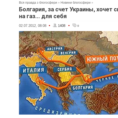
Вся правда з блогосфери
»
Новини блогосфери
»
Болгария, за счет Украины, хочет 
на газ... для себя
•
•
02.07.2012, 08:08
1408
0