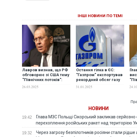
ІНШІ НОВИНИ ПО ТЕМІ
Лавров визнав, що РФ
Остання гілка в ЄС:
Гла
обговорює зі США тему
"Газпром" експортував
вис
"Північних потоків":
рекордний обсяг газу
"Пі
"Буде цікаво, якщо
по "Турецькому потоку"
та 
26.03.2025
31.01.2025
24.1
американці змусять
Укр
Європу не
відмовлятися від
Пра
російського газу"
НОВИНИ
Глава МЗС Польщі Сікорський закликав серйозно
19:42
перехоплення російських ракет над територією У
Через загрозу безпілотників росіяни стали рідше 
19:32