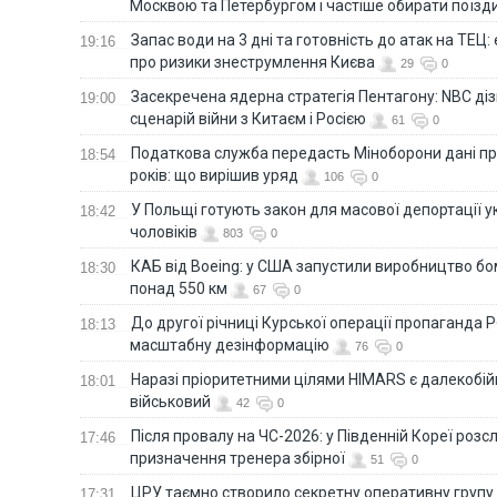
Москвою та Петербургом і частіше обирати поїзд
Запас води на 3 дні та готовність до атак на ТЕЦ:
19:16
про ризики знеструмлення Києва
29
0
Засекречена ядерна стратегія Пентагону: NBC д
19:00
сценарій війни з Китаєм і Росією
61
0
Податкова служба передасть Міноборони дані пр
18:54
років: що вирішив уряд
106
0
У Польщі готують закон для масової депортації у
18:42
чоловіків
803
0
КАБ від Boeing: у США запустили виробництво б
18:30
понад 550 км
67
0
До другої річниці Курської операції пропаганда
18:13
масштабну дезінформацію
76
0
Наразі пріоритетними цілями HIMARS є далекобійні
18:01
військовий
42
0
Після провалу на ЧС-2026: у Південній Кореї розс
17:46
призначення тренера збірної
51
0
ЦРУ таємно створило секретну оперативну групу 
17:31