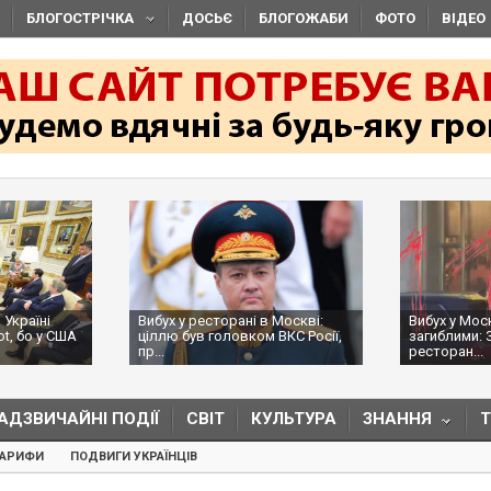
БЛОГОСТРІЧКА
ДОСЬЄ
БЛОГОЖАБИ
ФОТО
ВІДЕО
 Україні
Вибух у ресторані в Москві:
Вибух у Мос
ot, бо у США
ціллю був головком ВКС Росії,
загиблими: 
пр...
ресторан...
АДЗВИЧАЙНІ ПОДІЇ
СВІТ
КУЛЬТУРА
ЗНАННЯ
ТАРИФИ
ПОДВИГИ УКРАЇНЦІВ