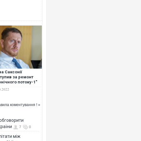
Росія атакувала Суми КАБами:
торговельний центр, будинки, є
ФОТО
ва Саксонії
тупив за ремонт
внічного потоку-1"
переговори між РФ і
0.2022
аїною
вила коментування ! »
Топпосадовцю Повітряних Сил 
підозру
 обговорити
країни
7
0
літати між