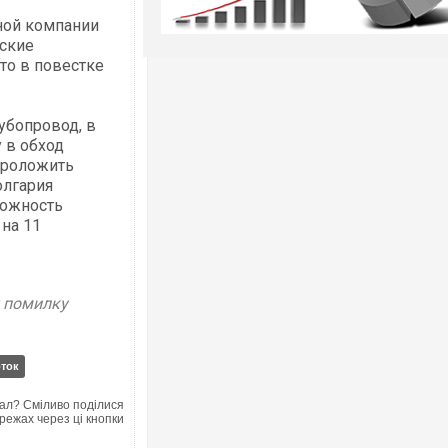
ной компании
рские
то в повестке
рубопровод, в
 в обход
 проложить
олгария
можность
 на 11
у помилку
ток
ал? Сміливо поділися
режах через ці кнопки