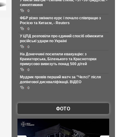
У Києві завтра - сильна спека, +37+39 градусів. -
синоптикиня
0
ФБР різко змінило курс і почало співпрацю з
Росією та Китаєм, - Reuters
0
У ЦПД розповіли про єдиний спосіб обмежити
російські удари по Україні
0
На Донеччині посилили евакуацію: з
Краматорська, Біленького та Красноторки
примусово вивезуть понад 500 дітей
0
Мудрик провів перший матч за "Челсі" після
допінгової дискваліфікації. ВІДЕО
0
ФОТО