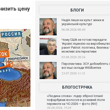
снизить цену
БЛОГИ
Надія лише на культ жінки в
українській культурі
06.08.2026 08:49
Чому США не готові передати
Україні ліцензію на виробництв
ракет Patriot: політика, безпека 
можливі альтернативи
03.08.2026 20:24
Перспектива: ЗСУ добомблять і
всі інші склади Wildberries
23.07.2026 11:31
БЛОГОСТРІЧКА
«Людина слова»: лідер збірної Іспанії
пофарбував волосся в рожевий після
перемоги на ЧС-2026 — фото (NV)
06.08.2026, 19:24