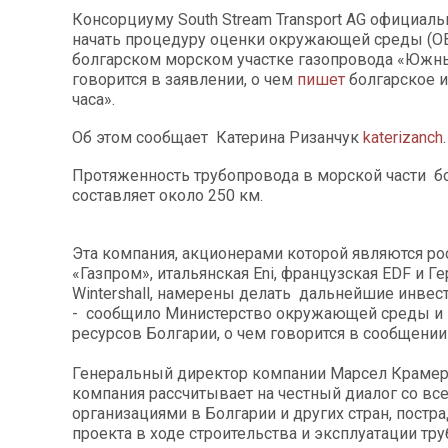
Консорциуму South Stream Transport AG официал
начать процедуру оценки окружающей среды (О
болгарском морском участке газопровода «Южны
говорится в заявлении, о чем
пишет
болгарское и
часа».
Об этом сообщает Катерина Ризанчук
katerizanch
.
Протяженность трубопровода в морской части б
составляет около 250 км.
Эта компания, акционерами которой являются ро
«Газпром», итальянская Eni, французская EDF и Г
Wintershall, намерены делать дальнейшие инвест
- сообщило Министерство окружающей среды и
ресурсов Болгарии, о чем говорится в сообщении
Генеральный директор компании Марсел Крамер 
компания рассчитывает на честный диалог со в
организациями в Болгарии и других стран, постр
проекта в ходе строительства и эксплуатации тр