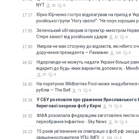
NYT
32
0
Юрко Юрченко гостро відреагував на приїзд в Укр
17:17
російської групи "Ногу свело!": "Не існує хороших р
Зеленський обговорив із прем’єр-міністром Норве
17:05
Стере захист від російських ударів
11
0
Умєров не має стосунку до відомств, які нібито оч
17:00
доручення президента — Рахманін
126
0
Нідерланди не можуть надати Україні більше ракет
16:52
відкриті до будь-яких варіантів допомоги, - Міно
37
0
На порятунок Wildberries Росії може знадобитися
16:45
рублів — The Bell
71
0
У СБУ розповіли про ураження Ярославського 
16:34
берегової охорони фсб у Керчі
73
0
ФІФА розсилала федераціям заготовлені листи н
16:32
переобрання Інфантіно - Sky News
78
0
15 років ув’язнення за співпрацю з фсб рф: засу
16:22
священнослужителя УПЦ (МП)
159
0