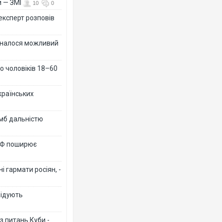
и — ЗМІ
10
0
 експерт розповів
ізналося можливий
о чоловіків 18–60
країнських
омб дальністю
 РФ поширює
 гармати росіян, -
лідують
з питань Куби -