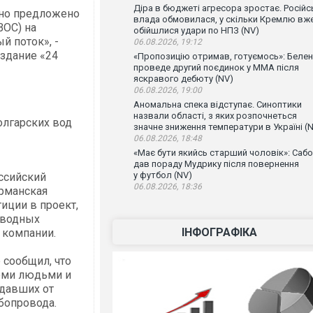
Діра в бюджеті агресора зростає. Російс
ьно предложено
влада обмовилася, у скільки Кремлю вж
ВОС) на
обійшлися удари по НПЗ (NV)
й поток», -
06.08.2026, 19:12
здание «24
«Пропозицію отримав, готуємось»: Беле
проведе другий поєдинок у ММА після
яскравого дебюту (NV)
06.08.2026, 19:00
Аномальна спека відступає. Синоптики
назвали області, з яких розпочнеться
олгарских вод
значне зниження температури в Україні (
06.08.2026, 18:48
«Має бути якийсь старший чоловік»: Сабо
дав пораду Мудрику після повернення
у футбол (NV)
ссийский
06.08.2026, 18:36
ерманская
иции в проект,
 водных
ІНФОГРАФІКА
 компании.
сообщил, что
семи людьми и
адавших от
убопровода.