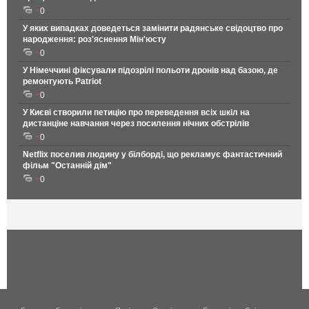
0
У яких випадках доведеться замінити радянське свідоцтво про
народження: роз'яснення Мін'юсту
0
У Німеччині фіксували підозрілі польоти дронів над базою, де
ремонтують Patriot
0
У Києві створили петицію про переведення всіх шкіл на
дистанціне навчання через посилення нічних обстрілів
0
Netflix поселив людину у білборді, що рекламує фантастичний
фільм "Останній дім"
0