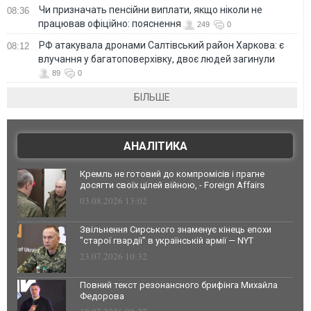
Чи призначать пенсійни виплати, якщо ніколи не
08:36
працював офіційно: пояснення
249
0
РФ атакувала дронами Салтівський район Харкова: є
08:12
влучання у багатоповерхівку, двоє людей загинули
89
0
БІЛЬШЕ
АНАЛІТИКА
Кремль не готовий до компромісів і прагне
досягти своїх цілей війною, - Foreign Affairs
03.08.2026 13:02
Звільнення Сирського знаменує кінець епохи
"старої гвардії" в українській армії — NYT
23.07.2026 10:32
Повний текст резонансного брифінга Михайла
Федорова