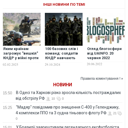
ІНШІ НОВИНИ ПО ТЕМІ
Яким країнам
100 базових слів і
Огляд блогосфери
загрожує "вишкіл"
команд: солдатів
від UAINFO. 20
КНДР у війні проти
КНДР навчають
червня 2022
України: пояснення
російської мови,
20.06.2022
02.02.2025
29.10.2024
Зеленського
після чого
відправлять на
фронт, – розвідка
Правила коментування ! »
Південної Кореї
НОВИНИ
В Одесі та Харкові різко зросла кількість постраждалих
15:50
від обстрілу РФ
10
0
"Мадяр" повідомив про знищення С-400 у Геленджику,
15:25
4 комплекси ППО та 3 судна тіньового флоту РФ
21
0
У Бразилії заарештували легендарного ексфутболіста
15:01