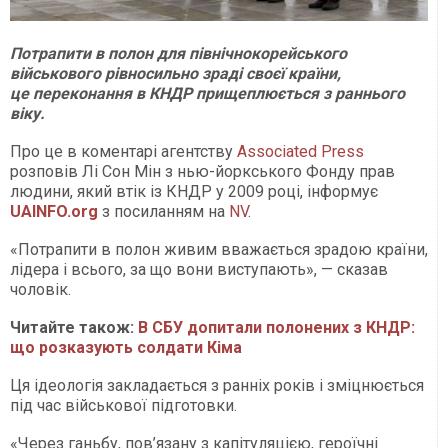
Потрапити в полон для північнокорейського
військового рівносильно зраді своєї країни,
це переконання в КНДР прищеплюється з раннього
віку.
Про це в коментарі агентству
Associated Press
розповів Лі Сон Мін з нью-йоркського Фонду прав
людини, який втік із КНДР у 2009 році, інформує
UAINFO.org
з посиланням на
NV
.
«Потрапити в полон живим вважається зрадою країни,
лідера і всього, за що вони виступають», — сказав
чоловік.
Читайте також:
В СБУ допитали полонених з КНДР:
що розказують солдати Кіма
Ця ідеологія закладається з ранніх років і зміцнюється
під час військової підготовки.
«Через ганьбу, пов’язану з капітуляцією, героїчні