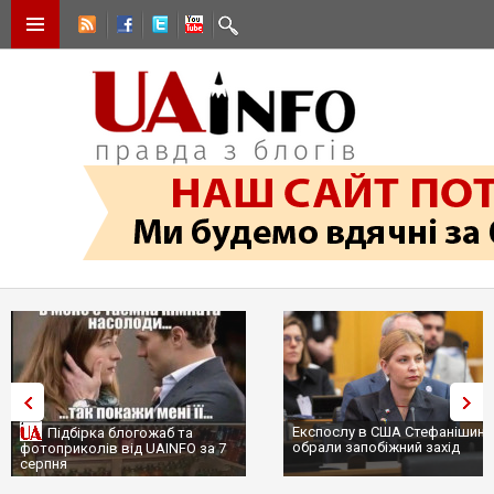
Експослу в США Стефанішині
Підбірка блогожаб та
обрали запобіжний захід
фотоприколів від UAINFO за 7
серпня