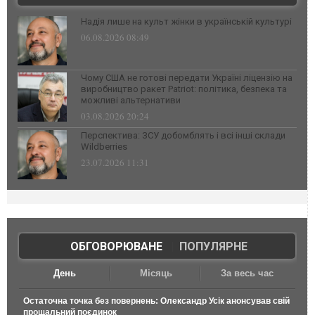
Надія лише на культ жінки в українській культурі
06.08.2026 08:49
Чому США не готові передати Україні ліцензію на
виробництво ракет Patriot: політика, безпека та
можливі альтернативи
03.08.2026 20:24
Перспектива: ЗСУ добомблять і всі інші склади
Wildberries
23.07.2026 11:31
ОБГОВОРЮВАНЕ
|
ПОПУЛЯРНЕ
День
Місяць
За весь час
Остаточна точка без повернень: Олександр Усік анонсував свій
прощальний поєдинок