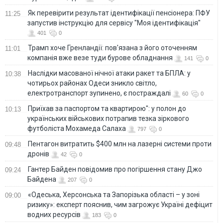
Як перевірити результат ідентифікації пенсіонера: ПФУ
11:25
запустив інструкцію для сервісу "Моя ідентифікація"
401
0
Трамп хоче Гренландії: пов'язана з його оточенням
11:01
компанія вже везе туди бурове обладнання
141
0
Наслідки масованої нічної атаки ракет та БПЛА: у
10:38
чотирьох районах Одеси зникло світло,
електротранспорт зупинено, є постраждалі
60
0
Приїхав за паспортом та квартирою": у полон до
10:13
українських військових потрапив тезка зіркового
футболіста Мохамеда Салаха
797
0
Пентагон витратить $400 млн на лазерні системи проти
09:48
дронів
42
0
Гантер Байден повідомив про погіршення стану Джо
09:24
Байдена
207
0
«Одеська, Херсонська та Запорізька області – у зоні
09:00
ризику»: експерт пояснив, чим загрожує Україні дефіцит
водних ресурсів
183
0