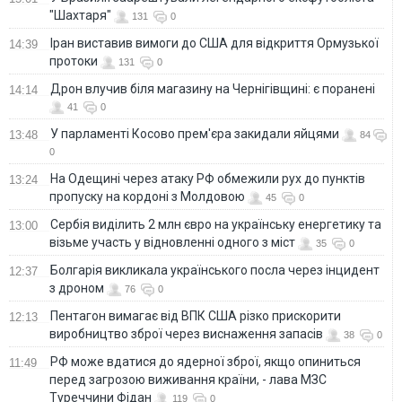
"Шахтаря"
131
0
Іран виставив вимоги до США для відкриття Ормузької
14:39
протоки
131
0
Дрон влучив біля магазину на Чернігівщині: є поранені
14:14
41
0
У парламенті Косово прем'єра закидали яйцями
13:48
84
0
На Одещині через атаку РФ обмежили рух до пунктів
13:24
пропуску на кордоні з Молдовою
45
0
Сербія виділить 2 млн євро на українську енергетику та
13:00
візьме участь у відновленні одного з міст
35
0
Болгарія викликала українського посла через інцидент
12:37
з дроном
76
0
Пентагон вимагає від ВПК США різко прискорити
12:13
виробництво зброї через виснаження запасів
38
0
РФ може вдатися до ядерної зброї, якщо опиниться
11:49
перед загрозою виживання країни, - лава МЗС
Туреччини Фідан
119
0