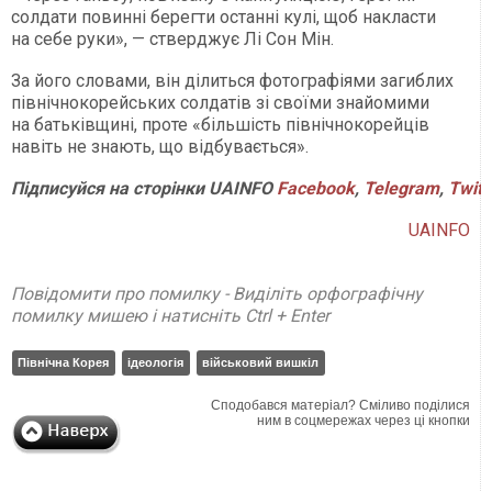
солдати повинні берегти останні кулі, щоб накласти
на себе руки», — стверджує Лі Сон Мін.
За його словами, він ділиться фотографіями загиблих
північнокорейських солдатів зі своїми знайомими
на батьківщині, проте «більшість північнокорейців
навіть не знають, що відбувається».
Підписуйся
на
сторінки
UAINFO
Facebook
,
Telegram
,
Twitt
UAINFO
Повідомити про помилку - Виділіть орфографічну
помилку мишею і натисніть Ctrl + Enter
Північна Корея
ідеологія
військовий вишкіл
Сподобався матеріал? Сміливо поділися
ним в соцмережах через ці кнопки