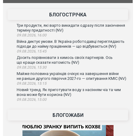
зіркового 
БЛОГОСТРІЧКА
Три продукти, які варто викидати одразу після закінчення
терміну придатності (NV)
09.08.2026, 16:00
Війна диктує умови. В Україна роботодавці переглядають
підходи до найму працівників — що відбувається (NV)
09.08.2026, 15:45
Досить порівнювати з кимось своїх партнерів. Ось
що краще сказати натомість (NV)
09.08.2026, 15:30
Майже половина українців очікує на завершення війни
не раніше другого півріччя 2027-го — опитування КМІС (NV)
09.08.2026, 15:15
Новий тренд. Як приготувати воду з насінням чіа та чим
вона може бути корисна (NV)
09.08.2026, 15:00
БЛОГОЖАБИ