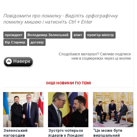
Повідомити про помилку - Виділіть орфографічну
помилку мишею і натисніть Ctrl + Enter
президент
Володимир Зеленський
візит
прем'єр-міністр
Кір Стармер
договір
Сподобався матеріал? Сміливо поділися
ним в соцмережах через ці кнопки
ІНШІ НОВИНИ ПО ТЕМІ
Зеленський
Зустріч чотирьох
"Це може бути
нагородив
лідерів у Лондоні
вирішальний