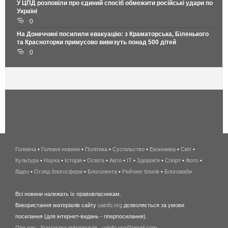
У ЦПД розповіли про єдиний спосіб обмежити російські удари по
Україні
0
На Донеччині посилили евакуацію: з Краматорська, Біленького
та Красноторки примусово вивезуть понад 500 дітей
0
Головна
•
Головні новини
•
Політика
•
Суспільство
•
Економіка
беспроводной
•
Світ
•
Культура
•
Наука
•
Історія
•
Освіта
•
Авто
•
IT
•
Здоров'я
интернет
•
Спорт
•
Фото
•
Відео
•
Огляд блогосфери
•
Блоголента
•
Рейтинг блогів
киев
•
Блогожаби
и
Всі новини належать їх правовласникам.
область
Використання матеріалів сайту
uainfo.org
дозволяється за умови
wimax
посилання (для інтернет-видань - гіперпосилання).
интернет
Про нас
.
Контактна інформація
.
uainfo.org@gmail.com
в