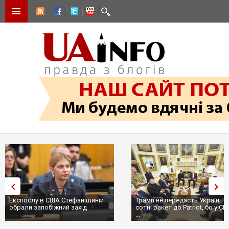
Експослу в США Стефанішиній
Трамп не передасть Україні
обрали запобіжний захід
сотні ракет до Patriot, бо у С
...