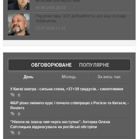
можливі альтернативи
03.08.2026 20:24
Перспектива: ЗСУ добомблять і всі інші склади
Wildberries
23.07.2026 11:31
ОБГОВОРЮВАНЕ
|
ПОПУЛЯРНЕ
День
Місяць
За весь час
У Києві завтра - сильна спека, +37+39 градусів. - синоптикиня
0
ФБР різко змінило курс і почало співпрацю з Росією та Китаєм, -
Reuters
0
"Ніколи не знаєш чия черга наступна". Акторка Олена
Світлицька відреагувала на російські обстріли
0