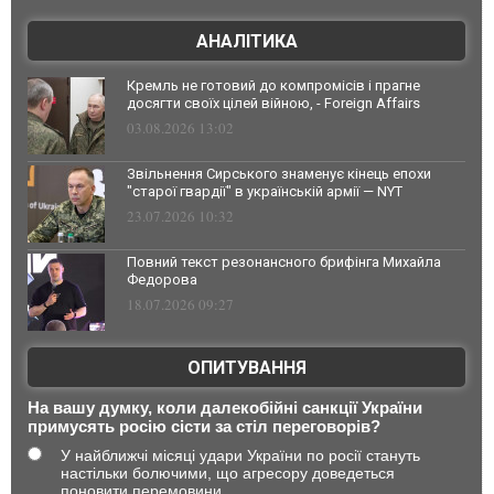
АНАЛІТИКА
Кремль не готовий до компромісів і прагне
досягти своїх цілей війною, - Foreign Affairs
03.08.2026 13:02
Звільнення Сирського знаменує кінець епохи
"старої гвардії" в українській армії — NYT
23.07.2026 10:32
Повний текст резонансного брифінга Михайла
Федорова
18.07.2026 09:27
ОПИТУВАННЯ
На вашу думку, коли далекобійні санкції України
примусять росію сісти за стіл переговорів?
У найближчі місяці удари України по росії стануть
настільки болючими, що агресору доведеться
поновити перемовини