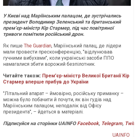
У Києві над Маріїнським палацом, де зустрічались
президент Володимир Зеленський та британський
прем’єр-міністр Кір Стармер, під час повітряної
тривоги помітили російський дрон.
Як пише
The Guardian
, Маріїнський палац, де лідери
мали провести пресконференцію, "відлунював
гучними вибухами", коли українські засоби ППО
намагалися збити ворожий безпілотник.
Читайте також:
Прем'єр-міністр Великої Британії Кір
Стармер вперше прибув до України
"Літальний апарат – ймовірно, російську приманку –
можна було побачити й почути, як він гудів над
Маріїнським палацом, неподалік від Офісу
президента", – йдеться в матеріалі.
Підписуйся на сторінки UAINFO
Facebook
,
Telegram
,
Twitt
UAINFO