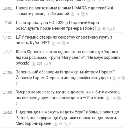
Наразі пріоритетними цілями HIMARS є далекобійні
18:01
гармати росіян, - військовий
34
0
Після провалу на ЧС-2026: у Південній Кореї
17:46
розслідують призначення тренера збірної
43
0
ЦРУ таємно створило секретну оперативну групу з
17:31
питань Куби - NYT
29
0
Юрко Юрченко гостро відреагував на приїзд в Україну
17:17
лідера російської групи "Ногу свело!": "Не існує хороших
русскіх"
155
0
Зеленський обговорив із прем’єр-міністром Норвегії
17:05
Йонасом Гаром Стере захист від російських ударів
11
0
Умєров не має стосунку до відомств, які нібито очолює,
17:00
він виконує доручення президента — Рахманін
115
0
Нідерланди не можуть надати Україні більше ракет до
16:52
Patriot, але відкриті до будь-яких варіантів допомоги, -
Міноборони країни
37
0