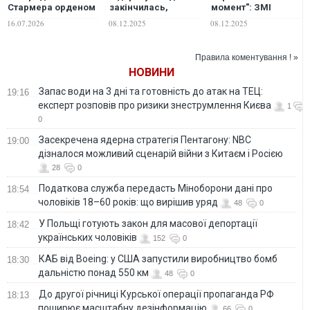
Стармера орденом
закінчилась,
момент": ЗМІ
Свободи
Стармер і
розповіли, що
16.07.2026
08.12.2025
08.12.2025
Зеленський
заявили Макрон,
продовжили
Зеленський і
переговори
Стармер про мирні
Правила коментування ! »
переговори
НОВИНИ
Запас води на 3 дні та готовність до атак на ТЕЦ:
19:16
експерт розповів про ризики знеструмлення Києва
1
0
Засекречена ядерна стратегія Пентагону: NBC
19:00
дізналося можливий сценарій війни з Китаєм і Росією
28
0
Податкова служба передасть Міноборони дані про
18:54
чоловіків 18–60 років: що вирішив уряд
48
0
У Польщі готують закон для масової депортації
18:42
українських чоловіків
152
0
КАБ від Boeing: у США запустили виробництво бомб
18:30
дальністю понад 550 км
48
0
До другої річниці Курської операції пропаганда РФ
18:13
поширює масштабну дезінформацію
66
0