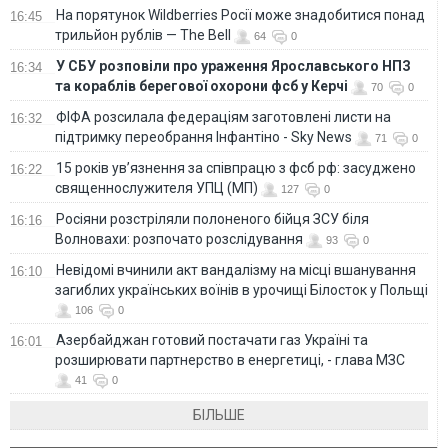
На порятунок Wildberries Росії може знадобитися понад
16:45
трильйон рублів — The Bell
64
0
У СБУ розповіли про ураження Ярославського НПЗ
16:34
та кораблів берегової охорони фсб у Керчі
70
0
ФІФА розсилала федераціям заготовлені листи на
16:32
підтримку переобрання Інфантіно - Sky News
71
0
15 років ув’язнення за співпрацю з фсб рф: засуджено
16:22
священнослужителя УПЦ (МП)
127
0
Росіяни розстріляли полоненого бійця ЗСУ біля
16:16
Волновахи: розпочато розслідування
93
0
Невідомі вчинили акт вандалізму на місці вшанування
16:10
загиблих українських воїнів в урочищі Білосток у Польщі
106
0
Азербайджан готовий постачати газ Україні та
16:01
розширювати партнерство в енергетиці, - глава МЗС
41
0
БІЛЬШЕ