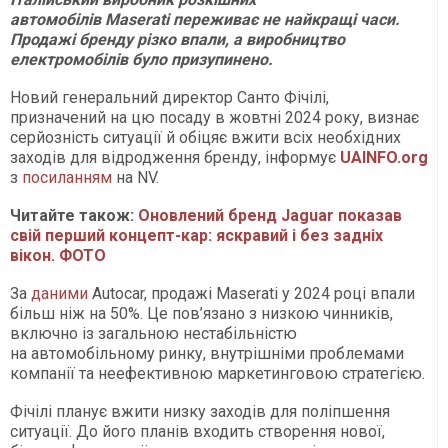
автомобілів Maserati переживає не найкращі часи.
Продажі бренду різко впали, а виробництво
електромобілів було призупинено.
Новий генеральний директор Санто Фічілі,
призначений на цю посаду в жовтні 2024 року, визнає
серйозність ситуації й обіцяє вжити всіх необхідних
заходів для відродження бренду, інформує
UAINFO
.org
з
посиланням
на NV.
Читайте також:
Оновлений бренд Jaguar показав
свій перший концепт-кар: яскравий і без задніх
вікон. ФОТО
За
даними
Autocar, продажі Maserati у 2024 році впали
більш ніж на 50%. Це пов’язано з низкою чинників,
включно із загальною нестабільністю
на автомобільному ринку, внутрішніми проблемами
компанії та неефективною маркетинговою стратегією.
Фічілі планує вжити низку заходів для поліпшення
ситуації. До його планів входить створення нової,