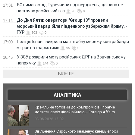
ЄС вимагає від Туреччини підтверджень, що вона не
17:31
постачає російський газ
95
0
До Дня Ялти: оператори "Group 13" провели
17:14
морський парад біля південного узбережжя Криму, -
ГУР
603
0
Поліція Іспанії викрила масштабну мережу контрабанди
17:00
мігрантів і наркотиків
95
0
У ЗСУ розкрили мету російських ДРГ на Вовчанському
16:45
напрямку
144
0
БІЛЬШЕ
АНАЛІТИКА
Кремль не готовий до компромісів і прагне
досягти своїх цілей війною, - Foreign Affairs
03.08.2026 13:02
Звільнення Сирського знаменує кінець епохи