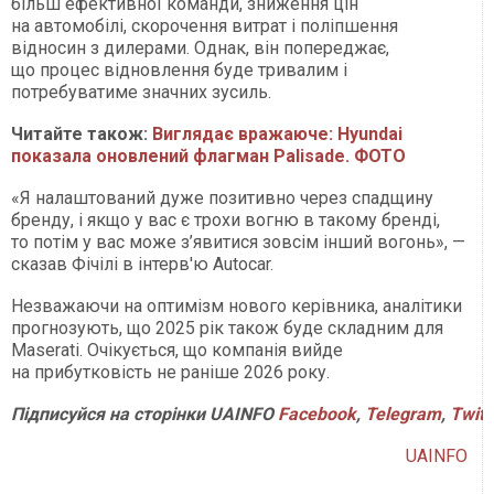
більш ефективної команди, зниження цін
на автомобілі, скорочення витрат і поліпшення
відносин з дилерами. Однак, він попереджає,
що процес відновлення буде тривалим і
потребуватиме значних зусиль.
Читайте також:
Виглядає вражаюче: Hyundai
показала оновлений флагман Palisade. ФОТО
«Я налаштований дуже позитивно через спадщину
бренду, і якщо у вас є трохи вогню в такому бренді,
то потім у вас може з’явитися зовсім інший вогонь», —
сказав Фічілі в інтерв'ю Autocar.
Незважаючи на оптимізм нового керівника, аналітики
прогнозують, що 2025 рік також буде складним для
Maserati. Очікується, що компанія вийде
на прибутковість не раніше 2026 року.
Підписуйся на сторінки UAINFO
Facebook
,
Telegram
,
Twitt
UAINFO