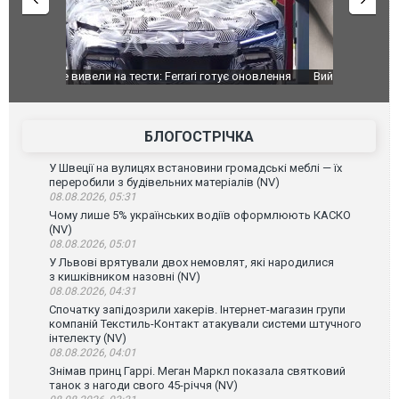
оновлення
Вийшов трейлер нової екранізації легендарного
Зеленський
фільму "Афера Томаса Крауна"
перемовин
БЛОГОСТРІЧКА
У Швеції на вулицях встановини громадські меблі — їх
переробили з будівельних матеріалів (NV)
08.08.2026, 05:31
Чому лише 5% українських водіїв оформлюють КАСКО
(NV)
08.08.2026, 05:01
У Львові врятували двох немовлят, які народилися
з кишківником назовні (NV)
08.08.2026, 04:31
Спочатку запідозрили хакерів. Інтернет-магазин групи
компаній Текстиль-Контакт атакували системи штучного
інтелекту (NV)
08.08.2026, 04:01
Знімав принц Гаррі. Меган Маркл показала святковий
танок з нагоди свого 45-річчя (NV)