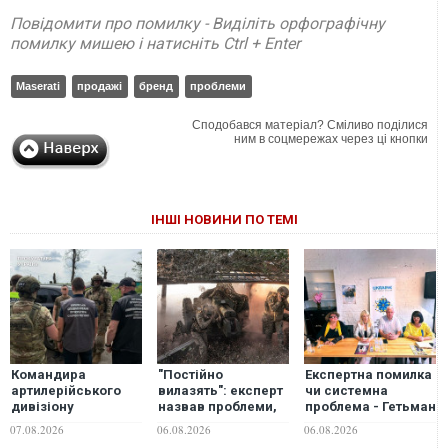
Повідомити про помилку - Виділіть орфографічну
помилку мишею і натисніть Ctrl + Enter
Maserati
продажі
бренд
проблеми
Сподобався матеріал? Сміливо поділися
ним в соцмережах через ці кнопки
ІНШІ НОВИНИ ПО ТЕМІ
Командира
"Постійно
Eкспертна помилка
артилерійського
вилазять": експерт
чи системна
дивізіону
назвав проблеми,
проблема - Гетьман
підозрюють у
які накопичилися в
Іван Виговський
07.08.2026
06.08.2026
06.08.2026
продажу понад 100
армії за Сирського
поза