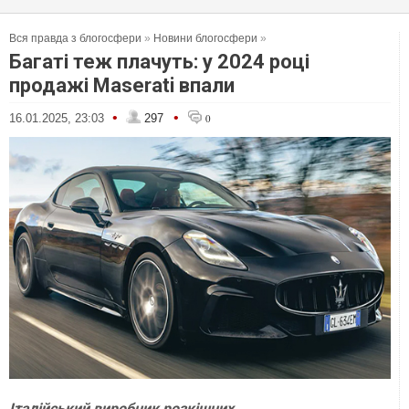
Вся правда з блогосфери
»
Новини блогосфери
»
Багаті теж плачуть: у 2024 році
продажі Maserati впали
•
•
16.01.2025, 23:03
297
0
Італійський виробник розкішних