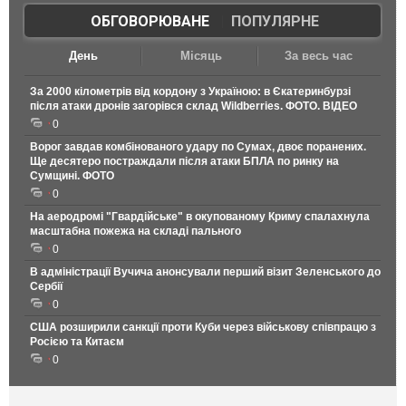
ОБГОВОРЮВАНЕ
|
ПОПУЛЯРНЕ
День
Місяць
За весь час
За 2000 кілометрів від кордону з Україною: в Єкатеринбурзі
після атаки дронів загорівся склад Wildberries. ФОТО. ВІДЕО
0
Ворог завдав комбінованого удару по Сумах, двоє поранених.
Ще десятеро постраждали після атаки БПЛА по ринку на
Сумщині. ФОТО
0
На аеродромі "Гвардійське" в окупованому Криму спалахнула
масштабна пожежа на складі пального
0
В адміністрації Вучича анонсували перший візит Зеленського до
Сербії
0
США розширили санкції проти Куби через військову співпрацю з
Росією та Китаєм
0