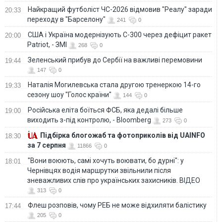
Найкращий футболіст ЧС-2026 відмовив "Реалу" заради
20:33
переходу в "Барселону"
241
0
США і Україна модернізують С-300 через дефіцит ракет
20:00
Patriot, - ЗМІ
268
0
Зеленський прибув до Сербії на важливі перемовини
19:44
147
0
Наталія Могилевська стала другою тренеркою 14-го
19:33
сезону шоу "Голос країни"
144
0
Російська еліта боїться ФСБ, яка дедалі більше
19:00
виходить з-під контролю, - Bloomberg
273
0
Підбірка блогожаб та фотоприколів від UAINFO
18:30
за 7 серпня
11866
0
"Вони воюють, самі хочуть воювати, бо дурні": у
18:01
Чернівцях водія маршрутки звільнили після
зневажливих слів про українських захисників. ВІДЕО
313
0
Флеш розповів, чому РЕБ не може відхиляти балістику
17:44
205
0