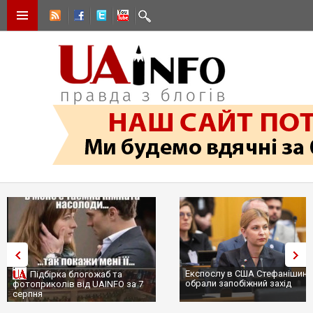
Експослу в США Стефанішині
Підбірка блогожаб та
обрали запобіжний захід
фотоприколів від UAINFO за 7
серпня