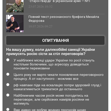
"старої гвардії" в українській армії — NYT
23.07.2026 10:32
Повний текст резонансного брифінга Михайла
Федорова
18.07.2026 09:27
ОПИТУВАННЯ
На вашу думку, коли далекобійні санкції України
примусять росію сісти за стіл переговорів?
У найближчі місяці удари України по росії стануть
настільки болючими, що агресору доведеться
поновити перемовини
Цього року не варто чекати поновлення переговорного
процесу. А от наступного - можливо все
рф навпаки піде на ескалацію попри здоровий глузд і
намагатиметься триматися до останнього
Найближчим часом росія може погодитись на
переговори, але серйозних намірів росіяни не
матимуть
Вже давно не роблю жодних прогнозів щодо