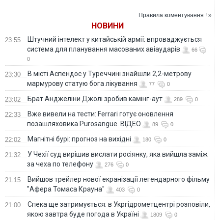
кг тротилу
"Тисячовесною"?!
Правила коментування ! »
НОВИНИ
Штучний інтелект у китайській армії: впроваджується
23:55
система для планування масованих авіаударів
66
0
В місті Аспендос у Туреччині знайшли 2,2-метрову
23:30
мармурову статую бога лікування
77
0
Брат Анджеліни Джолі зробив камінг-аут
23:02
289
0
Вже вивели на тести: Ferrari готує оновлення
22:33
позашляховика Purosangue. ВІДЕО
89
0
Магнітні бурі: прогноз на вихідні
22:02
180
0
У Чехії суд вирішив вислати росіянку, яка вийшла заміж
21:32
за чеха по телефону
276
0
Вийшов трейлер нової екранізації легендарного фільму
21:15
"Афера Томаса Крауна"
403
0
Спека ще затримується: в Укргідрометцентрі розповіли,
21:00
якою завтра буде погода в Україні
1809
0