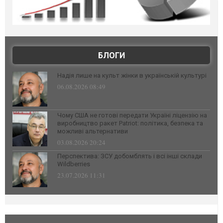
БЛОГИ
Надія лише на культ жінки в українській культурі
06.08.2026 08:49
Чому США не готові передати Україні ліцензію на
виробництво ракет Patriot: політика, безпека та
можливі альтернативи
03.08.2026 20:24
Перспектива: ЗСУ добомблять і всі інші склади
Wildberries
23.07.2026 11:31