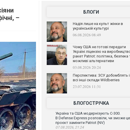
сіяни
БЛОГИ
ічні, –
Надія лише на культ жінки в
українській культурі
06.08.2026 08:49
Чому США не готові передати
Україні ліцензію на виробництв
ракет Patriot: політика, безпека 
можливі альтернативи
03.08.2026 20:24
Перспектива: ЗСУ добомблять і
всі інші склади Wildberries
23.07.2026 11:31
БЛОГОСТРІЧКА
Україна та США модернізують С-300.
В Defense Express розповіли, чи зможе ц
проєкт замінити Patriot (NV)
07.08.2026, 21:24