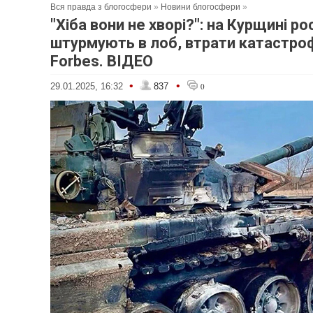
Вся правда з блогосфери
»
Новини блогосфери
»
"Хіба вони не хворі?": на Курщині ро
штурмують в лоб, втрати катастроф
Forbes. ВІДЕО
•
•
29.01.2025, 16:32
837
0