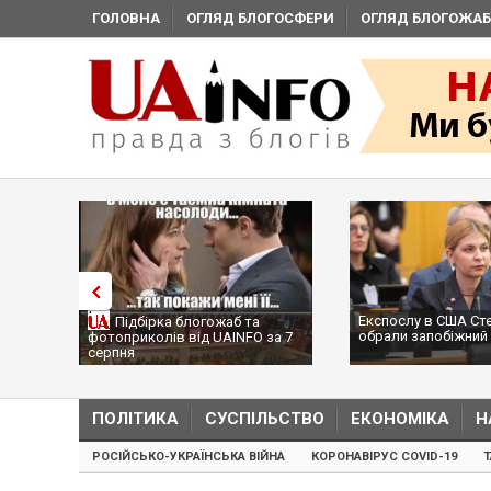
ГОЛОВНА
ОГЛЯД БЛОГОСФЕРИ
ОГЛЯД БЛОГОЖАБ
Експослу в США Ст
Підбірка блогожаб та
обрали запобіжний 
фотоприколів від UAINFO за 7
серпня
ПОЛІТИКА
СУСПІЛЬСТВО
ЕКОНОМІКА
Н
РОСІЙСЬКО-УКРАЇНСЬКА ВІЙНА
КОРОНАВІРУС COVID-19