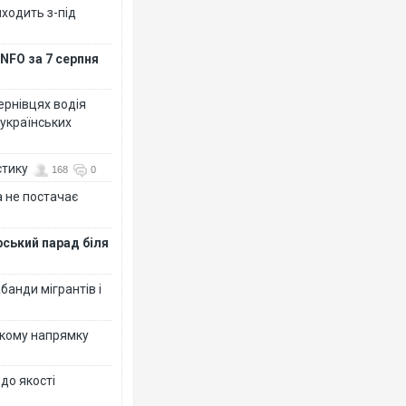
иходить з-під
NFO за 7 серпня
Чернівцях водія
 українських
стику
168
0
 не постачає
рський парад біля
банди мігрантів і
ькому напрямку
 до якості