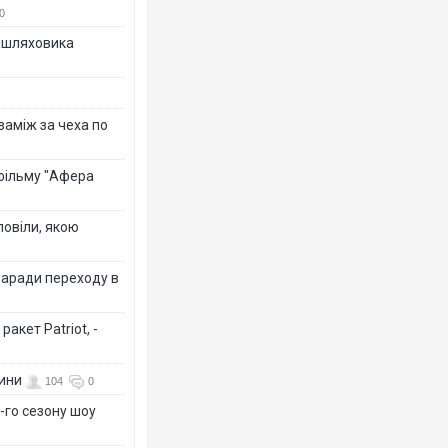
0
зашляховика
 заміж за чеха по
 фільму "Афера
повіли, якою
заради переходу в
акет Patriot, -
вини
104
0
-го сезону шоу