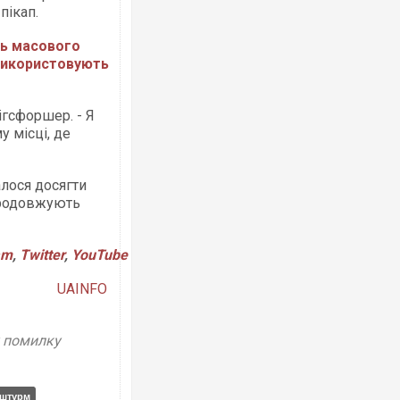
 пікап.
ть масового
використовують
ігсфоршер. - Я
Ворог завдав комбінова
двоє поранених. Ще де
у місці, де
після атаки БПЛА по ри
алося досягти
 продовжують
am
,
Twitter
,
YouTube
UAINFO
у помилку
Зеленський прибув до С
перемовини
штурм