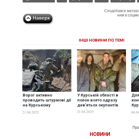
Сподобався матері
ним в соцме
ІНШІ НОВИНИ ПО ТЕМІ
Ворог активно
У Курській області в
Для
проводить штурмові дії
полон взято одразу
кон
на Курському
дев’ятьох окупантів
Кур
напрямку, –
кин
21.04.2025
21.08.2025
04.0
військовий
сил
ОП
Пра
НОВИНИ