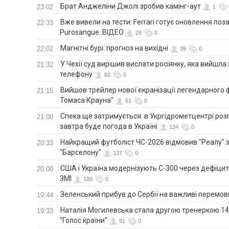
Брат Анджеліни Джолі зробив камінг-аут
23:02
1
Вже вивели на тести: Ferrari готує оновлення по
22:33
Purosangue. ВІДЕО
29
0
Магнітні бурі: прогноз на вихідні
22:02
39
0
У Чехії суд вирішив вислати росіянку, яка вийшла
21:32
телефону
83
0
Вийшов трейлер нової екранізації легендарного
21:15
Томаса Крауна"
61
0
Спека ще затримується: в Укргідрометцентрі роз
21:00
завтра буде погода в Україні
124
0
Найкращий футболіст ЧС-2026 відмовив "Реалу" 
20:33
"Барселону"
137
0
США і Україна модернізують С-300 через дефіцит р
20:00
ЗМІ
188
0
Зеленський прибув до Сербії на важливі перемо
19:44
Наталія Могилевська стала другою тренеркою 14
19:33
"Голос країни"
91
0