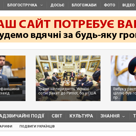
БЛОГОСТРІЧКА
ДОСЬЄ
БЛОГОЖАБИ
ФОТО
ВІДЕО
ефанішиній
Трамп не передасть Україні
Вибух у рес
захід
сотні ракет до Patriot, бо у США
ціллю був г
...
пр...
АДЗВИЧАЙНІ ПОДІЇ
СВІТ
КУЛЬТУРА
ЗНАННЯ
ТАРИФИ
ПОДВИГИ УКРАЇНЦІВ