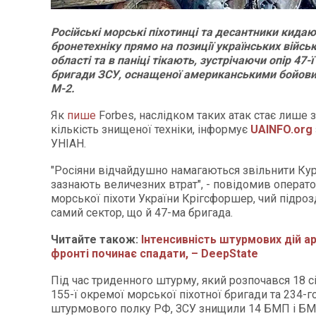
Російські морські піхотинці та десантники кида
бронетехніку прямо на позиції українських війсь
області та в паніці тікають, зустрічаючи опір 47-
бригади ЗСУ, оснащеної американськими бойо
М-2.
Як
пише
Forbes, наслідком таких атак стає лише 
кількість знищеної техніки, інформує
UAINFO.org
УНІАН.
"Росіяни відчайдушно намагаються звільнити Кур
зазнають величезних втрат", - повідомив операто
морської піхоти України Крігсфоршер, чий підроз
самий сектор, що й 47-ма бригада.
Читайте також:
Інтенсивність штурмових дій ар
фронті починає спадати, – DeepState
Під час триденного штурму, який розпочався 18 с
155-ї окремої морської піхотної бригади та 234-г
штурмового полку РФ, ЗСУ знищили 14 БМП і БМД