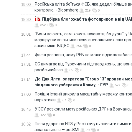
Російська еліта боїться ФСБ, яка дедалі більше в
19:00
контролю, - Bloomberg
219
0
Підбірка блогожаб та фотоприколів від UAI
18:30
8529
0
"Вони воюють, самі хочуть воювати, бо дурні": у 
18:01
маршрутки звільнили після зневажливих слів про
захисників. ВІДЕО
254
0
Флеш розповів, чому РЕБ не може відхиляти балі
17:44
ЄС вимагає від Туреччини підтверджень, що вона
17:31
російський газ
85
0
До Дня Ялти: оператори "Group 13" провели мо
17:14
південного узбережжя Криму, - ГУР
527
0
Поліція Іспанії викрила масштабну мережу контра
17:00
наркотиків
67
0
У ЗСУ розкрили мету російських ДРГ на Вовчанс
16:45
122
0
Після ударів по НПЗ у Росії хочуть знизити вимоги
16:32
авіапального — росЗМІ
79
0