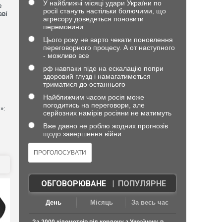
У найближчі місяці удари України по
е
росії стануть настільки болючими, що
аві
агресору доведеться поновити
перемовини
Цього року не варто чекати поновлення
переговорного процесу. А от наступного
- можливо все
рф навпаки піде на ескалацію попри
здоровий глузд і намагатиметься
триматися до останнього
Найближчим часом росія може
погодитись на переговори, але
»:
серйозних намірів росіяни не матимуть
Вже давно не роблю жодних прогнозів
щодо завершення війни
ОБГОВОРЮВАНЕ
|
ПОПУЛЯРНЕ
День
Місяць
За весь час