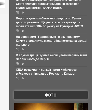
За 2000 кілометрів від кордону з Україною: в
Єкатеринбурзі після атаки дронів загорівся
склад Wildberries. ФОТО. ВІДЕО
0
Ворог завдав комбінованого удару по Сумах,
двоє поранених. Ще десятеро постраждали
після атаки БПЛА по ринку на Сумщині. ФОТО
0
На аеродромі "Гвардійське" в окупованому
Криму спалахнула масштабна пожежа на складі
пального
0
В адміністрації Вучича анонсували перший візит
Зеленського до Сербії
0
США розширили санкції проти Куби через
військову співпрацю з Росією та Китаєм
0
ФОТО