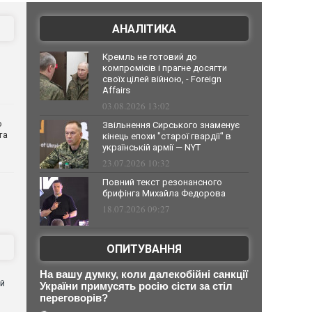
АНАЛІТИКА
Кремль не готовий до
компромісів і прагне досягти
своїх цілей війною, - Foreign
Affairs
03.08.2026 13:02
о
Звільнення Сирського знаменує
та
кінець епохи "старої гвардії" в
українській армії — NYT
23.07.2026 10:32
Повний текст резонансного
брифінга Михайла Федорова
18.07.2026 09:27
ОПИТУВАННЯ
На вашу думку, коли далекобійні санкції
ей
України примусять росію сісти за стіл
переговорів?