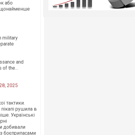
ок або
и щонайменше
.
 military
eparate
issance and
s of the…
28, 2025
ої тактики.
 пікапі рушила в
іше. Українські
рні
ди добивали
 з боєприпасами