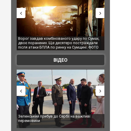
ного удару по Сумах,
За 2000 кілометрів від кордону з Україною: в
сятеро постраждали
Єкатеринбурзі після атаки дронів загорівся
нку на Сумщині. ФОТО
склад Wildberries. ФОТО. ВІДЕО
ВІДЕО
ербії на важливі
"Вони воюють, самі хочуть воювати, бо дурні": 
Чернівцях водія маршрутки звільнили після
зневажливих слів про українських захисників.
ВІДЕО