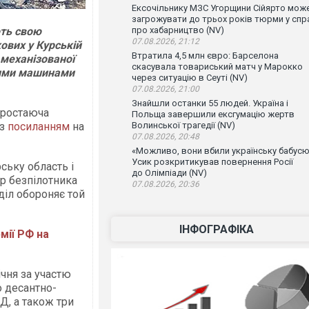
Ексочільнику МЗС Угорщини Сійярто мож
загрожувати до трьох років тюрми у спр
ють свою
про хабарництво (NV)
07.08.2026, 21:12
кових у Курській
Втратила 4,5 млн євро: Барселона
ї механізованої
скасувала товариський матч у Марокко
вими машинами
через ситуацію в Сеуті (NV)
07.08.2026, 21:00
Знайшли останки 55 людей. Україна і
зростаюча
Польща завершили ексгумацію жертв
з
посиланням
на
Волинської трагедії (NV)
07.08.2026, 20:48
«Можливо, вони вбили українську бабусю
Усик розкритикував повернення Росії
ську область і
до Олімпіади (NV)
р безпілотника
07.08.2026, 20:36
діл обороняє той
ІНФОГРАФІКА
мії РФ на
ічня за участю
о десантно-
, а також три