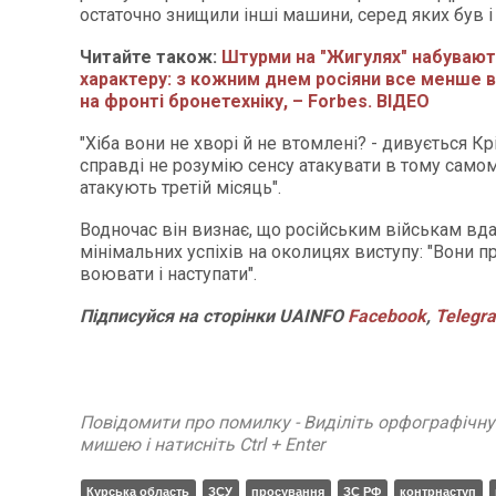
остаточно знищили інші машини, серед яких був і
Читайте також:
Штурми на "Жигулях" набуваю
характеру: з кожним днем росіяни все менше 
на фронті бронетехніку, – Forbes. ВІДЕО
"Хіба вони не хворі й не втомлені? - дивується Кр
справді не розумію сенсу атакувати в тому самом
атакують третій місяць".
Водночас він визнає, що російським військам вд
мінімальних успіхів на околицях виступу: "Вони
воювати і наступати".
Підписуйся
на
сторінки
UAINFO
Facebook
,
Telegr
Повідомити про помилку - Виділіть орфографічн
мишею і натисніть Ctrl + Enter
Курська область
ЗСУ
просування
ЗС РФ
контрнаступ