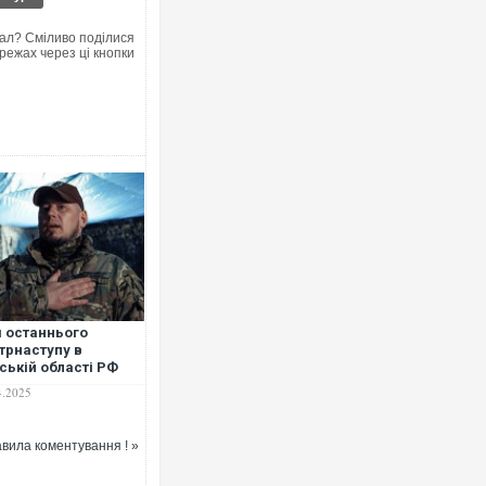
ал? Сміливо поділися
режах через ці кнопки
 останнього
трнаступу в
ській області РФ
ула всі свої елітні
4.2025
и, – заступник глави
вила коментування ! »