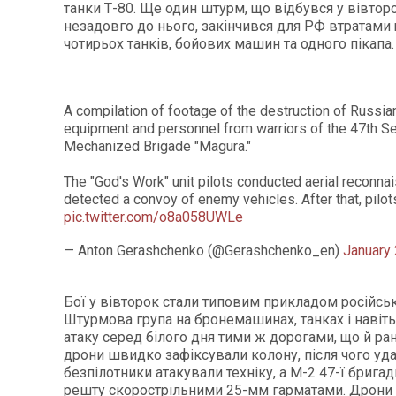
танки Т-80. Ще один штурм, що відбувся у вівтор
незадовго до нього, закінчився для РФ втратам
чотирьох танків, бойових машин та одного пікапа
A compilation of footage of the destruction of Russian
equipment and personnel from warriors of the 47th S
Mechanized Brigade "Magura."
The "God's Work" unit pilots conducted aerial reconna
detected a convoy of enemy vehicles. After that, pilot
pic.twitter.com/o8a058UWLe
— Anton Gerashchenko (@Gerashchenko_en)
January 
Бої у вівторок стали типовим прикладом російськ
Штурмова група на бронемашинах, танках і навіть
атаку серед білого дня тими ж дорогами, що й ран
дрони швидко зафіксували колону, після чого уда
безпілотники атакували техніку, а М-2 47-ї брига
решту скорострільними 25-мм гарматами. Дрони