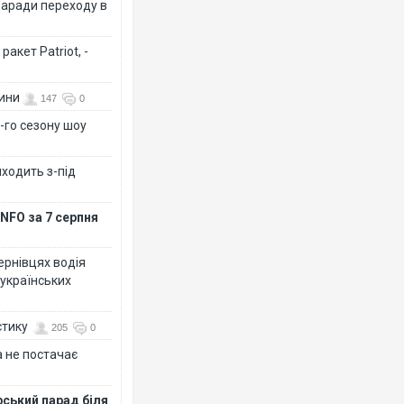
заради переходу в
акет Patriot, -
вини
147
0
-го сезону шоу
иходить з-під
NFO за 7 серпня
Чернівцях водія
 українських
стику
205
0
 не постачає
рський парад біля