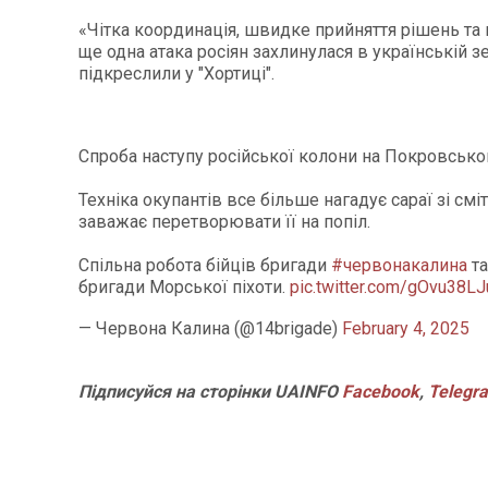
«Чітка координація, швидке прийняття рішень та в
ще одна атака росіян захлинулася в українській з
підкреслили у "Хортиці".
Спроба наступу російської колони на Покровсько
Техніка окупантів все більше нагадує сараї зі сміт
заважає перетворювати її на попіл.
Спільна робота бійців бригади
#червонакалина
та
бригади Морської піхоти.
pic.twitter.com/gOvu38L
— Червона Калина (@14brigade)
February 4, 2025
Підписуйся
на
сторінки
UAINFO
Facebook
,
Telegr