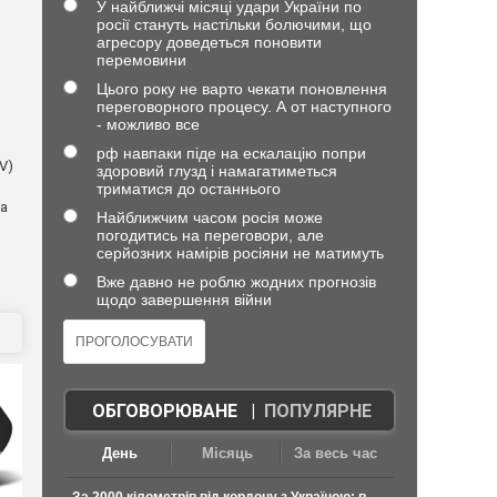
У найближчі місяці удари України по
росії стануть настільки болючими, що
агресору доведеться поновити
перемовини
Цього року не варто чекати поновлення
переговорного процесу. А от наступного
- можливо все
рф навпаки піде на ескалацію попри
V)
здоровий глузд і намагатиметься
триматися до останнього
ла
Найближчим часом росія може
погодитись на переговори, але
серйозних намірів росіяни не матимуть
Вже давно не роблю жодних прогнозів
щодо завершення війни
ОБГОВОРЮВАНЕ
|
ПОПУЛЯРНЕ
День
Місяць
За весь час