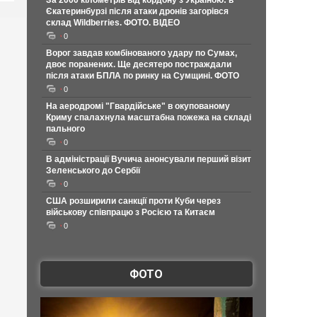
За 2000 кілометрів від кордону з Україною: в
Єкатеринбурзі після атаки дронів загорівся
склад Wildberries. ФОТО. ВІДЕО
0
Ворог завдав комбінованого удару по Сумах,
двоє поранених. Ще десятеро постраждали
після атаки БПЛА по ринку на Сумщині. ФОТО
0
На аеродромі "Гвардійське" в окупованому
Криму спалахнула масштабна пожежа на складі
пального
0
В адміністрації Вучича анонсували перший візит
Зеленського до Сербії
0
США розширили санкції проти Куби через
військову співпрацю з Росією та Китаєм
0
ФОТО