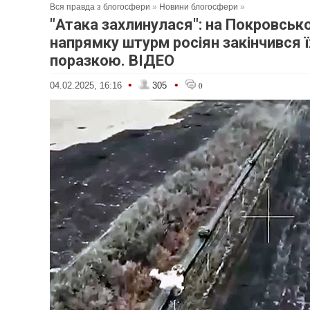
Вся правда з блогосфери
»
Новини блогосфери
»
"Атака захлинулася": на Покровськ
напрямку штурм росіян закінчився 
поразкою. ВІДЕО
•
•
04.02.2025, 16:16
305
0