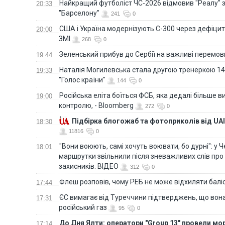
Найкращий футболіст ЧС-2026 відмовив "Реалу" 
20:33
"Барселону"
241
0
США і Україна модернізують С-300 через дефіцит р
20:00
ЗМІ
268
0
Зеленський прибув до Сербії на важливі перемо
19:44
Наталія Могилевська стала другою тренеркою 14
19:33
"Голос країни"
144
0
Російська еліта боїться ФСБ, яка дедалі більше в
19:00
контролю, - Bloomberg
272
0
Підбірка блогожаб та фотоприколів від UAI
18:30
11816
0
"Вони воюють, самі хочуть воювати, бо дурні": у 
18:01
маршрутки звільнили після зневажливих слів про
захисників. ВІДЕО
312
0
Флеш розповів, чому РЕБ не може відхиляти балі
17:44
ЄС вимагає від Туреччини підтверджень, що вона
17:31
російський газ
95
0
До Дня Ялти: оператори "Group 13" провели мо
17:14