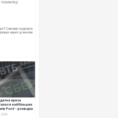
у помилку
ал? Сміливо поділися
режах через ці кнопки
Ворог завдав комб
двоє поранених. 
після атаки БПЛА 
дитна криза
талася найбільших
Вже вивели на тес
ків Росії - розвідка
позашляховика Pu
8.2026