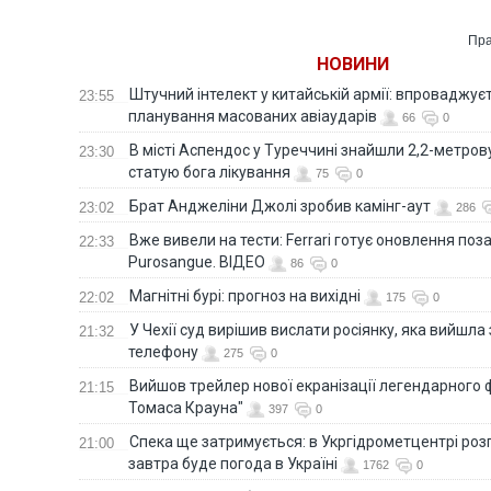
Пра
НОВИНИ
Штучний інтелект у китайській армії: впроваджує
23:55
планування масованих авіаударів
66
0
В місті Аспендос у Туреччині знайшли 2,2-метро
23:30
статую бога лікування
75
0
Брат Анджеліни Джолі зробив камінг-аут
23:02
286
Вже вивели на тести: Ferrari готує оновлення по
22:33
Purosangue. ВІДЕО
86
0
Магнітні бурі: прогноз на вихідні
22:02
175
0
У Чехії суд вирішив вислати росіянку, яка вийшла
21:32
телефону
275
0
Вийшов трейлер нової екранізації легендарного
21:15
Томаса Крауна"
397
0
Спека ще затримується: в Укргідрометцентрі роз
21:00
завтра буде погода в Україні
1762
0