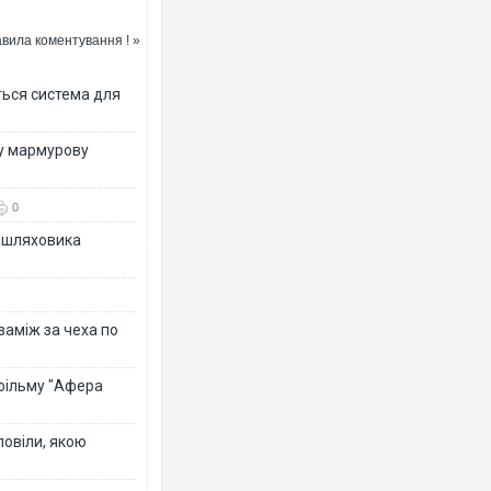
вила коментування ! »
ться система для
ву мармурову
0
зашляховика
 заміж за чеха по
 фільму "Афера
повіли, якою