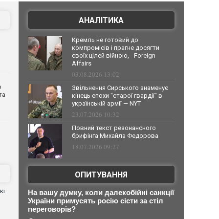
АНАЛІТИКА
Кремль не готовий до
компромісів і прагне досягти
своїх цілей війною, - Foreign
Affairs
03.08.2026 13:02
о
Звільнення Сирського знаменує
та
кінець епохи "старої гвардії" в
українській армії — NYT
23.07.2026 10:32
Повний текст резонансного
брифінга Михайла Федорова
18.07.2026 09:27
ОПИТУВАННЯ
кі
На вашу думку, коли далекобійні санкції
України примусять росію сісти за стіл
переговорів?