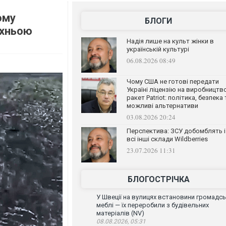
ому
БЛОГИ
їхньою
Надія лише на культ жінки в
українській культурі
06.08.2026 08:49
Чому США не готові передати
Україні ліцензію на виробництв
ракет Patriot: політика, безпека 
можливі альтернативи
03.08.2026 20:24
Перспектива: ЗСУ добомблять і
всі інші склади Wildberries
23.07.2026 11:31
БЛОГОСТРІЧКА
У Швеції на вулицях встановини громадсь
меблі — їх переробили з будівельних
матеріалів (NV)
08.08.2026, 05:31