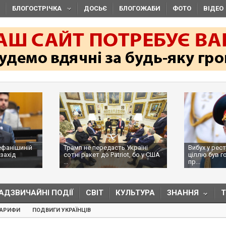
БЛОГОСТРІЧКА
ДОСЬЄ
БЛОГОЖАБИ
ФОТО
ВІДЕО
ефанішиній
Трамп не передасть Україні
Вибух у рес
захід
сотні ракет до Patriot, бо у США
ціллю був г
...
пр...
АДЗВИЧАЙНІ ПОДІЇ
СВІТ
КУЛЬТУРА
ЗНАННЯ
ТАРИФИ
ПОДВИГИ УКРАЇНЦІВ