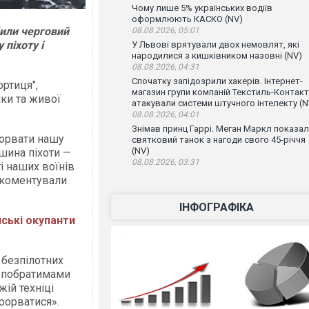
Чому лише 5% українських водіїв
оформлюють КАСКО (NV)
били черговий
08.08.2026, 05:01
піхоту і
У Львові врятували двох немовлят, які
народилися з кишківником назовні (NV)
08.08.2026, 04:31
Спочатку запідозрили хакерів. Інтернет-
ртиця",
магазин групи компаній Текстиль-Контакт
ки та живої
атакували системи штучного інтелекту (N
08.08.2026, 04:01
Знімав принц Гаррі. Меган Маркл показа
орвати нашу
святковий танок з нагоди свого 45-річчя
(NV)
шина піхоти —
08.08.2026, 03:31
і наших воїнів
окоментували
ІНФОГРАФІКА
йські окупанти
 безпілотних
з побратимами
ій техніці
рорватися».