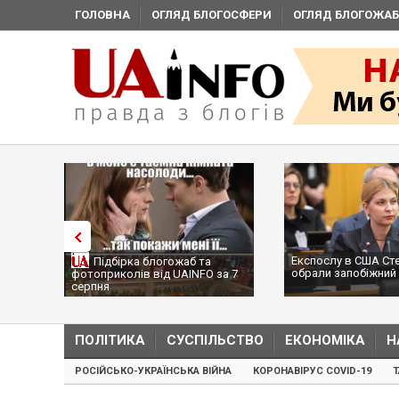
ГОЛОВНА
ОГЛЯД БЛОГОСФЕРИ
ОГЛЯД БЛОГОЖАБ
Експослу в США Ст
Підбірка блогожаб та
обрали запобіжний 
фотоприколів від UAINFO за 7
серпня
ПОЛІТИКА
СУСПІЛЬСТВО
ЕКОНОМІКА
Н
РОСІЙСЬКО-УКРАЇНСЬКА ВІЙНА
КОРОНАВІРУС COVID-19