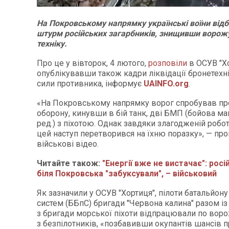
На Покровському напрямку українські воїни від
штурм російських загарбників, знищивши ворожу 
техніку.
Про це у вівторок, 4 лютого,
розповіли
в ОСУВ "Хо
опублікувавши також кадри ліквідації бронетехні
сили противника, інформує
UAINFO.org
.
«На Покровському напрямку ворог спробував пр
оборону, кинувши в бій танк, дві БМП (бойова ма
ред.) з піхотою. Однак завдяки злагодженій робот
цей наступ перетворився на їхню поразку», — пр
військові відео.
Читайте також:
"Енергії вже не вистачає": росі
біля Покровська "забуксували", – військовий
Як зазначили у ОСУВ "Хортиця", пілоти батальйону
систем (ББпС) бригади "Червона калина" разом і
з бригади морської піхоти відпрацювали по ворож
з безпілотників, «позбавивши окупантів шансів п