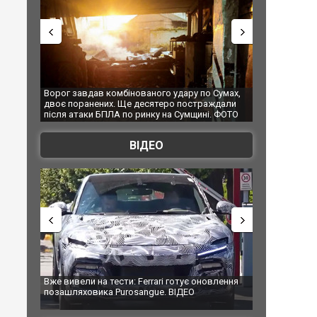
інованого удару по Сумах,
За 2000 кілометрів від кордону з Україною
Ще десятеро постраждали
Єкатеринбурзі після атаки дронів загорів
по ринку на Сумщині. ФОТО
склад Wildberries. ФОТО. ВІДЕО
ВІДЕО
ти: Ferrari готує оновлення
Вийшов трейлер нової екранізації легенд
rosangue. ВІДЕО
фільму "Афера Томаса Крауна"