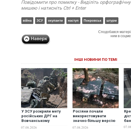
Повідомити про помилку - Виділіть орфографічн
мишею і натисніть Ctrl + Enter
війна
ЗСУ
окупанти
наступ
Покровськ
штурм
Сподобався матері
ним в соцме
ІНШІ НОВИНИ ПО ТЕМІ
У ЗСУ розкрили мету
Росіяни почали
Кре
російських ДРГ на
використовувати
діс
Вовчанському
значно більшу версію
бан
напрямку
дрона "Гербера", -
07.0
07.08.2026
07.08.2026
"Флеш"