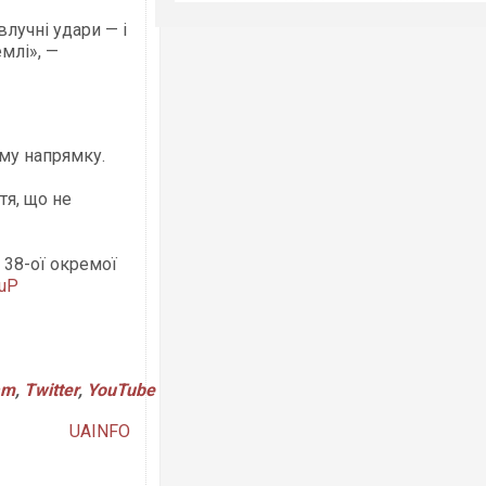
лучні удари — і
емлі», —
му напрямку.
тя, що не
 38-ої окремої
JuP
am
,
Twitter
,
YouTube
UAINFO