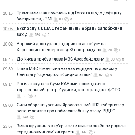
0
Трамп вимагав пояснень від Гегсета щодо дефіциту
10:15
боєприпасів, - ЗМІ
83
0
Експослу в США Стефанішиній обрали запобіжний
10:05
захід
150
0
Ворожий дрон уранці вдарив по автобусу на
10:02
Херсонщині: шестеро людей постраждало
20
0
До Києва прибув глава МЗС Азербайджану
09:46
33
0
Глава МВС Німеччини назвав інцидент із дроном у
09:30
Лейпцигу "сценарієм гібридної атаки"
52
0
Росія атакувала Суми КАБами: пошкоджено
09:14
торговельний центр, будинки, є постраждалі. ФОТО
52
0
Сили оборони уразили Ярославський НПЗ: губернатор
09:00
регіону заявив про наймасштабнішу атаку. ВІДЕО
148
0
Зміна вірувань: у кар'єрі епохи вікінгів знайшли рідкісні
23:57
середньовічні кам’яні хрести
144
0