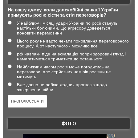
На вашу думку, коли далекобійні санкції України
примусять росію сісти за стіл переговорів?
У найближчі місяці удари України по росії стануть
настільки болючими, що агресору доведеться
поновити перемовини
Цього року не варто чекати поновлення переговорного
процесу. А от наступного - можливо все
рф навпаки піде на ескалацію попри здоровий глузд і
намагатиметься триматися до останнього
Найближчим часом росія може погодитись на
переговори, але серйозних намірів росіяни не
матимуть
Вже давно не роблю жодних прогнозів щодо
завершення війни
ФОТО