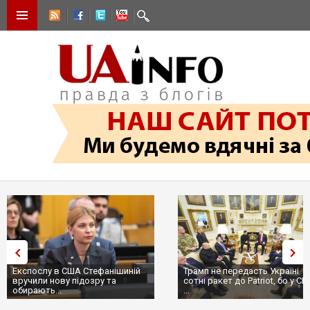
Експослу в США Стефанішиній
Трамп не передасть Україні
вручили нову підозру та
сотні ракет до Patriot, бо у С
обирають...
...