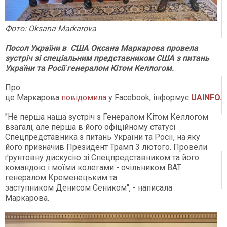
Фото: Oksana Markarova
Посол України в США Оксана Маркарова провела
зустріч зі спеціальним представником США з питань
України та Росії генералом Кітом Келлогом.
Про
це Маркарова
повідомила
у Facebook, інформує
UAINFO.o
"Не перша наша зустріч з Генералом Кітом Келлогом
взагалі, але перша в його офіційному статусі
Спецпредставника з питань України та Росії, на яку
його призначив Президент Трамп 3 лютого. Провели
ґрунтовну дискусію зі Спецпредставником та його
командою і моїми колегами - очільником ВАТ
генералом Кременецьким та
заступником Денисом Сеником", - написала
Маркарова.