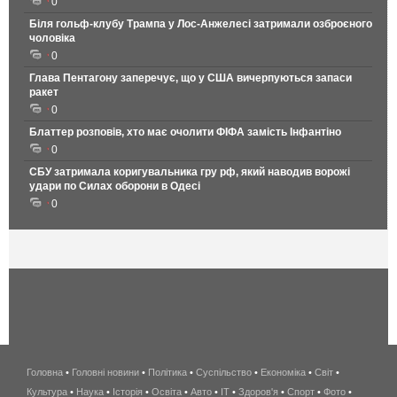
0
Біля гольф-клубу Трампа у Лос-Анжелесі затримали озброєного
чоловіка
0
Глава Пентагону заперечує, що у США вичерпуються запаси
ракет
0
Блаттер розповів, хто має очолити ФІФА замість Інфантіно
0
СБУ затримала коригувальника гру рф, який наводив ворожі
удари по Силах оборони в Одесі
0
Головна
•
Головні новини
•
Політика
•
Суспільство
•
Економіка
беспроводной
•
Світ
•
Культура
•
Наука
•
Історія
•
Освіта
•
Авто
•
IT
•
Здоров'я
интернет
•
Спорт
•
Фото
•