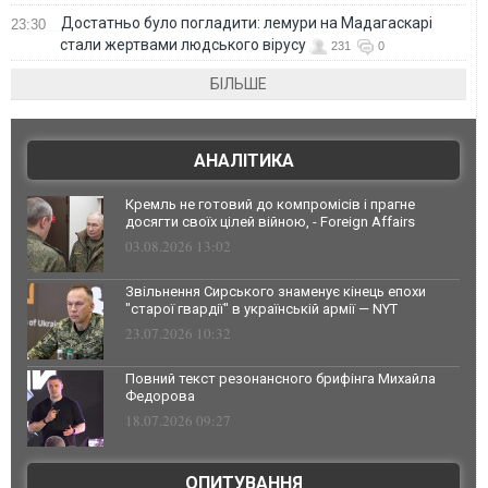
Достатньо було погладити: лемури на Мадагаскарі
23:30
стали жертвами людського вірусу
231
0
БІЛЬШЕ
АНАЛІТИКА
Кремль не готовий до компромісів і прагне
досягти своїх цілей війною, - Foreign Affairs
03.08.2026 13:02
Звільнення Сирського знаменує кінець епохи
"старої гвардії" в українській армії — NYT
23.07.2026 10:32
Повний текст резонансного брифінга Михайла
Федорова
18.07.2026 09:27
ОПИТУВАННЯ