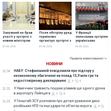
Залужний не брав
Після обстрілу уряд
У Франції
участі у зустрічі з
терміново
оплесками зустріли
новим міністром
організує зустрічі з
українських
оборони Британії в
представниками
рятувальників
05.08.2026
05.08.2026
04.08.2026
Києві: в ОП та в
бізнесу, -
оточенні посла
Корецький
дають різні
Правила коментування ! »
пояснення
НОВИНИ
НАБУ: Стефанішиній повідомили про підозру у
11:34
незаконному збагаченні на понад 13,9 млн грн та
недостовірному декларуванні
0
0
У Німеччині тривають пошуки уламків ще одного дрона
11:31
в аеропорту Лейпцига
1
0
У Генштабі ЗСУ розповіли про деталі ураження двох
11:22
російських НПЗ та інші удари по об'єктах ворога
9
0