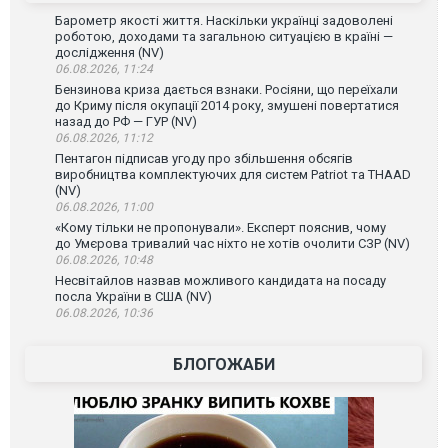
Барометр якості життя. Наскільки українці задоволені
роботою, доходами та загальною ситуацією в країні —
дослідження (NV)
06.08.2026, 11:24
Бензинова криза дається взнаки. Росіяни, що переїхали
до Криму після окупації 2014 року, змушені повертатися
назад до РФ — ГУР (NV)
06.08.2026, 11:12
Пентагон підписав угоду про збільшення обсягів
виробництва комплектуючих для систем Patriot та THAAD
(NV)
06.08.2026, 11:00
«Кому тільки не пропонували». Експерт пояснив, чому
до Умєрова тривалий час ніхто не хотів очолити СЗР (NV)
06.08.2026, 10:48
Несвітайлов назвав можливого кандидата на посаду
посла України в США (NV)
06.08.2026, 10:36
БЛОГОЖАБИ