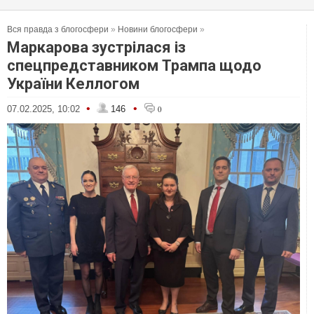
Вся правда з блогосфери
»
Новини блогосфери
»
Маркарова зустрілася із
спецпредставником Трампа щодо
України Келлогом
•
•
07.02.2025, 10:02
146
0