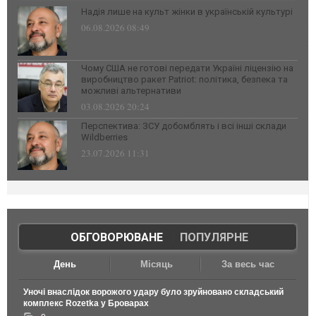
Надія лише на культ жінки в українській культурі
06.08.2026 08:49
Чому США не готові передати Україні ліцензію на
виробництво ракет Patriot: політика, безпека та
можливі альтернативи
03.08.2026 20:24
Перспектива: ЗСУ добомблять і всі інші склади
Wildberries
23.07.2026 11:31
ОБГОВОРЮВАНЕ
|
ПОПУЛЯРНЕ
День
Місяць
За весь час
Уночі внаслідок ворожого удару було зруйновано складський
комплекс Rozetka у Броварах