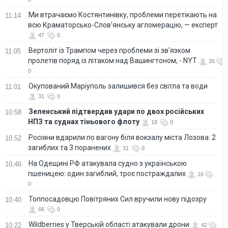
Ми втрачаємо Костянтинівку, проблеми перетікають на
11:14
всю Краматорсько-Слов'янську агломерацію, — експерт
47
0
Вертоліт із Трампом через проблеми зі зв'язком
11:05
пролетів поряд із літаком над Вашингтоном, - NYT
26
0
Окупований Маріуполь залишився без світла та води
11:01
31
0
Зеленський підтвердив удари по двох російських
10:58
НПЗ та суднах тіньового флоту
18
0
Росіяни вдарили по вагону біля вокзалу міста Лозова: 2
10:52
загиблих та 3 поранених
31
0
На Одещині РФ атакувала судно з українською
10:46
пшеницею: один загиблий, троє постраждалих
16
0
Топпосадовцю Повітряних Сил вручили нову підозру
10:40
66
0
Wildberries у Тверській області атакували дрони
10:22
42