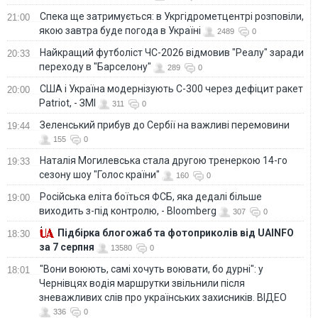
Спека ще затримується: в Укргідрометцентрі розповіли,
21:00
якою завтра буде погода в Україні
2489
0
Найкращий футболіст ЧС-2026 відмовив "Реалу" заради
20:33
переходу в "Барселону"
289
0
США і Україна модернізують С-300 через дефіцит ракет
20:00
Patriot, - ЗМІ
311
0
Зеленський прибув до Сербії на важливі перемовини
19:44
155
0
Наталія Могилевська стала другою тренеркою 14-го
19:33
сезону шоу "Голос країни"
160
0
Російська еліта боїться ФСБ, яка дедалі більше
19:00
виходить з-під контролю, - Bloomberg
307
0
Підбірка блогожаб та фотоприколів від UAINFO
18:30
за 7 серпня
13580
0
"Вони воюють, самі хочуть воювати, бо дурні": у
18:01
Чернівцях водія маршрутки звільнили після
зневажливих слів про українських захисників. ВІДЕО
336
0