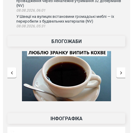
провадження через неналежне утримання 32 доберманів
(NV)
08.08.2026, 06:01
У Швеції на вулицях встановини громадські меблі — їх
переробили з будівельних матеріалів (NV)
08.08.2026, 05:31
БЛОГОЖАБИ
ІНФОГРАФІКА