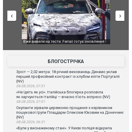
оновлення
Вийшов трейлер нової екранізації легендарного
Зеленський
фільму "Афера Томаса Крауна"
перемовин
БЛОГОСТРІЧКА
Зріст — 2,02 метра: 18-річний вихованець Динамо уклав
перший професійний контракт із клубом еліти Португалії
(NV)
08.08.2026, 07:31
«Не їдять як усі». Італійська блогерка розповіла
як харчуються італійці — вчасно п’ють еспресо (NV)
08.08.2026, 07:01
Окупанти зірвали церемонію прощання з керівником
пошукової групи Плацдарм Олексієм Юковим на Донеччині
(NV)
08.08.2026, 06:31
«Були у виснаженому стані». У Києві поліція відкрила