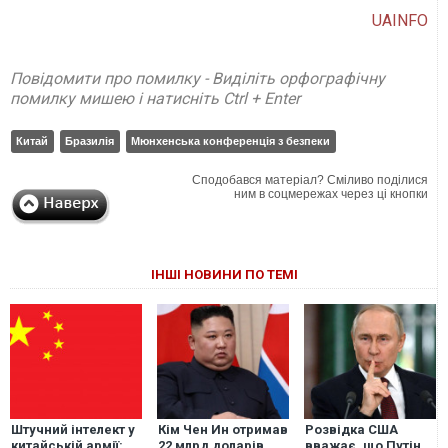
UAINFO
Повідомити про помилку - Виділіть орфографічну
помилку мишею і натисніть Ctrl + Enter
Китай
Бразилія
Мюнхенська конференція з безпеки
Сподобався матеріал? Сміливо поділися
ним в соцмережах через ці кнопки
ІНШІ НОВИНИ ПО ТЕМІ
Штучний інтелект у
Кім Чен Ин отримав
Розвідка США
китайській армії:
22 млрд доларів
вважає, що Путін