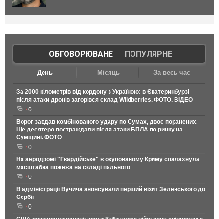
ОБГОВОРЮВАНЕ
|
ПОПУЛЯРНЕ
День
Місяць
За весь час
За 2000 кілометрів від кордону з Україною: в Єкатеринбурзі
після атаки дронів загорівся склад Wildberries. ФОТО. ВІДЕО
0
Ворог завдав комбінованого удару по Сумах, двоє поранених.
Ще десятеро постраждали після атаки БПЛА по ринку на
Сумщині. ФОТО
0
На аеродромі "Гвардійське" в окупованому Криму спалахнула
масштабна пожежа на складі пального
0
В адміністрації Вучича анонсували перший візит Зеленського до
Сербії
0