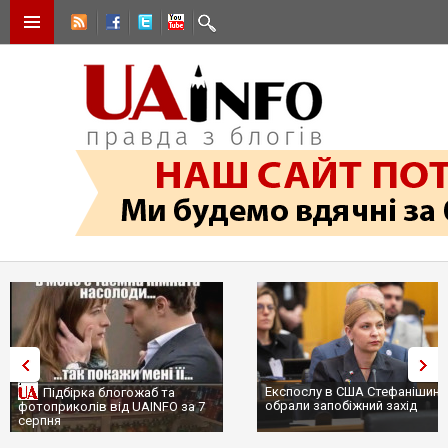
Експослу в США Стефанішині
Підбірка блогожаб та
обрали запобіжний захід
фотоприколів від UAINFO за 7
серпня