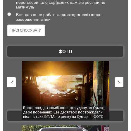
переговори, але серйозних намірів росіяни не
матимуть
Вже давно не роблю жодних прогнозів щодо
завершення війни
ФОТО
по Сумах,
За 2000 кілометрів від кордону з Україною: в
"Мої іграш
траждали
Єкатеринбурзі після атаки дронів загорівся
суперкарів
ВІДЕО
ині. ФОТО
склад Wildberries. ФОТО. ВІДЕО