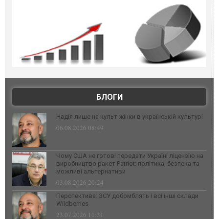
БЛОГИ
Надія лише на культ жінки в українській культурі
06.08.2026 08:49
Чому США не готові передати Україні ліцензію на
виробництво ракет Patriot: політика, безпека та
можливі альтернативи
03.08.2026 20:24
Перспектива: ЗСУ добомблять і всі інші склади
Wildberries
23.07.2026 11:31