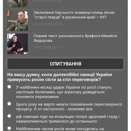
03.08.2026 13:02
Звільнення Сирського знаменує кінець епохи
"старої гвардії" в українській армії — NYT
23.07.2026 10:32
Повний текст резонансного брифінга Михайла
Федорова
18.07.2026 09:27
ОПИТУВАННЯ
На вашу думку, коли далекобійні санкції України
примусять росію сісти за стіл переговорів?
У найближчі місяці удари України по росії стануть
настільки болючими, що агресору доведеться
поновити перемовини
Цього року не варто чекати поновлення переговорного
процесу. А от наступного - можливо все
рф навпаки піде на ескалацію попри здоровий глузд і
намагатиметься триматися до останнього
Найближчим часом росія може погодитись на