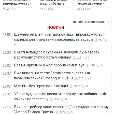
впроваджується
надприбутку з
може атакувати
система для
початку війни в
одну з країн НАТО
07.08.2026
07.08.2026
07.08.2026
планування
Україні, -
вже цієї осені, -
масованих
Bloomberg
WSJ
авіаударів
Правила коментування ! »
НОВИНИ
Штучний інтелект у китайській армії: впроваджується
23:55
система для планування масованих авіаударів
92
0
В місті Аспендос у Туреччині знайшли 2,2-метрову
23:30
мармурову статую бога лікування
119
0
Брат Анджеліни Джолі зробив камінг-аут
23:02
415
0
Вже вивели на тести: Ferrari готує оновлення
22:33
позашляховика Purosangue. ВІДЕО
115
0
Магнітні бурі: прогноз на вихідні
22:02
1052
0
У Чехії суд вирішив вислати росіянку, яка вийшла заміж
21:32
за чеха по телефону
366
0
Вийшов трейлер нової екранізації легендарного фільму
21:15
"Афера Томаса Крауна"
603
0