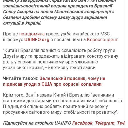
Міністр закордонних справ Китаю Ван Ї та головний
зовнішньополітичний радник президента Бразилії
Селсу Аморім на полях Мюнхенської конференції з
безпеки зробили спільну заяву щодо вирішення
ситуації в Україні.
Про це
повідомила
пресслужба китайського МЗС,
інформує
UAINFO.org
з посиланням на
Кореспондент
.
"Китай і Бразилія повністю схвалюють роботу групи
Друзі миру та продовжать відігравати конструктивну
роль у сприянні політичному врегулюванню
української кризи", - йдеться у тексті заяви.
Читайте також:
Зеленський пояснив, чому не
підписав угоди з США про корисні копалини
Крім того, Ван Ї назвав Китай і Бразилію "великими
світовими державами та представниками Глобального
Півдня, які спільно роблять позитивний внесок у
просування світового миру, стабільності та розвитку".
Підписуйся
на
сторінки
UAINFO
Facebook
,
Telegram
,
Twitt