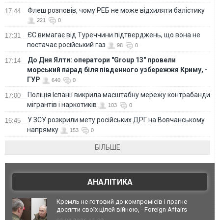
Флеш розповів, чому РЕБ не може відхиляти балістику
17:44
221
0
ЄС вимагає від Туреччини підтверджень, що вона не
17:31
постачає російський газ
98
0
До Дня Ялти: оператори "Group 13" провели
17:14
морський парад біля південного узбережжя Криму, -
ГУР
640
0
Поліція Іспанії викрила масштабну мережу контрабанди
17:00
мігрантів і наркотиків
103
0
У ЗСУ розкрили мету російських ДРГ на Вовчанському
16:45
напрямку
153
0
БІЛЬШЕ
АНАЛІТИКА
Кремль не готовий до компромісів і прагне
досягти своїх цілей війною, - Foreign Affairs