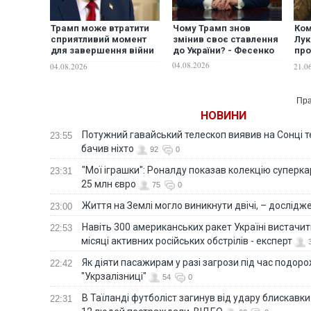
Трамп може втратити
Чому Трамп знов
Ком
сприятливий момент
змінив своє ставлення
Лук
для завершення війни
до України? - Фесенко
про
в Україні — NYT
ста
04.08.2026
04.08.2026
21.0
скл
без
Пра
НОВИНИ
Потужний гавайський телескоп виявив на Сонці те
23:55
бачив ніхто
92
0
"Мої іграшки": Роналду показав колекцію суперка
23:31
25 млн євро
75
0
Життя на Землі могло виникнути двічі, – дослідж
23:00
Навіть 300 американських ракет Україні вистачит
22:53
місяці активних російських обстрілів - експерт
Як діяти пасажирам у разі загрози під час подорож
22:42
"Укрзалізниці"
54
0
В Таїланді футболіст загинув від удару блискавки
22:31