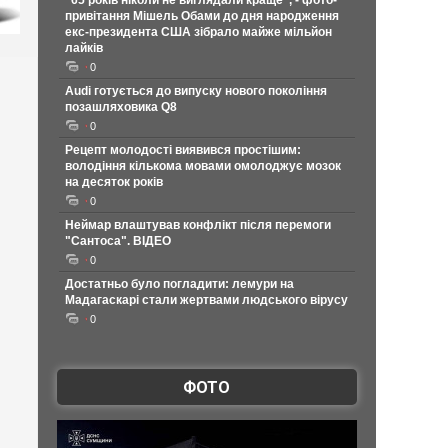
"65 років ніколи не виглядали краще", - фото-
привітання Мішель Обами до дня народження
екс-президента США зібрало майже мільйон
лайків
0
Audi готується до випуску нового покоління
позашляховика Q8
0
Рецепт молодості виявився простішим:
володіння кількома мовами омолоджує мозок
на десяток років
0
Неймар влаштував конфлікт після перемоги
"Сантоса". ВІДЕО
0
Достатньо було погладити: лемури на
Мадагаскарі стали жертвами людського вірусу
0
ФОТО