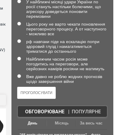
У найближчі місяці удари України по
росії стануть настільки болючими, що
ли
агресору доведеться поновити
перемовини
Цього року не варто чекати поновлення
вік
переговорного процесу. А от наступного
- можливо все
рф навпаки піде на ескалацію попри
здоровий глузд і намагатиметься
NV)
триматися до останнього
Найближчим часом росія може
погодитись на переговори, але
серйозних намірів росіяни не матимуть
Вже давно не роблю жодних прогнозів
щодо завершення війни
ОБГОВОРЮВАНЕ
|
ПОПУЛЯРНЕ
День
Місяць
За весь час