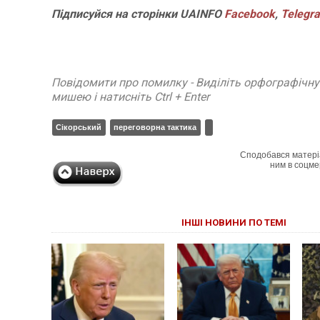
Підписуйся
на
сторінки
UAINFO
Facebook
,
Telegr
Повідомити про помилку - Виділіть орфографічн
мишею і натисніть Ctrl + Enter
Сікорський
переговорна тактика
Сподобався матері
ним в соцме
ІНШІ НОВИНИ ПО ТЕМІ