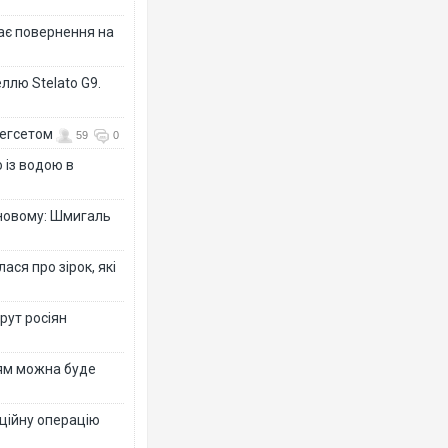
дає повернення на
ллю Stelato G9.
Гегсетом
59
0
 із водою в
-новому: Шмигаль
ся про зірок, які
рут росіян
рям можна буде
ційну операцію