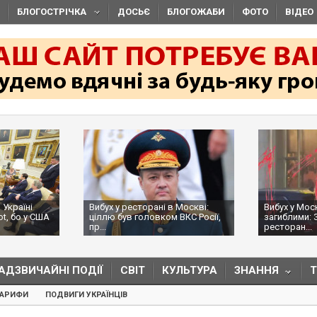
БЛОГОСТРІЧКА
ДОСЬЄ
БЛОГОЖАБИ
ФОТО
ВІДЕО
 Україні
Вибух у ресторані в Москві:
Вибух у Мос
ot, бо у США
ціллю був головком ВКС Росії,
загиблими: 
пр...
ресторан...
АДЗВИЧАЙНІ ПОДІЇ
СВІТ
КУЛЬТУРА
ЗНАННЯ
ТАРИФИ
ПОДВИГИ УКРАЇНЦІВ