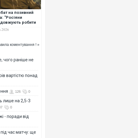
бат на позивний
а: "Росіяни
довжують робити
вку на особовий
6.2026
ад, а ми – на
пілотні системи"
Росія атакувала Суми КАБа
вила коментування ! »
торговельний центр, будинк
ФОТО
, чого раніше не
рів вартістю понад
ення
126
0
ь лише на 2,5-3
37
0
і - поради від
Топпосадовцю Повітряних 
підозру
 під час матчу: ще