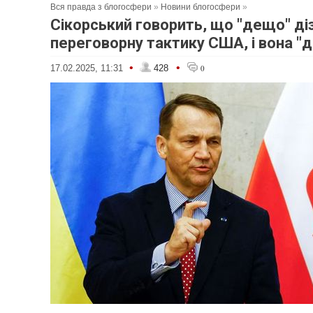
Вся правда з блогосфери
»
Новини блогосфери
»
Сікорський говорить, що "дещо" ді
переговорну тактику США, і вона "д
•
•
17.02.2025, 11:31
428
0