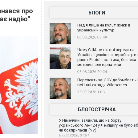
знався про
БЛОГИ
ає надію"
Надія лише на культ жінки в
українській культурі
06.08.2026 08:49
Чому США не готові передати
Україні ліцензію на виробництв
ракет Patriot: політика, безпека 
можливі альтернативи
03.08.2026 20:24
Перспектива: ЗСУ добомблять і
всі інші склади Wildberries
23.07.2026 11:31
БЛОГОСТРІЧКА
У Німеччині заявили, що на борту
українського Ан-124 у Лейпцигу не було зб
чи боєприпасів (NV)
07.08.2026, 01:01