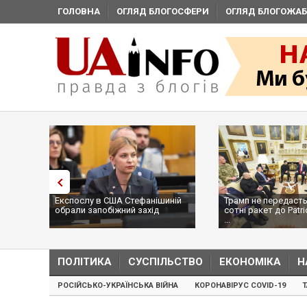
ГОЛОВНА
ОГЛЯД БЛОГОСФЕРИ
ОГЛЯД БЛОГОЖАБ
Експослу в США Стефанішиній
Трамп не передасть
обрали запобіжний захід
сотні ракет до Patri
...
ПОЛІТИКА
СУСПІЛЬСТВО
ЕКОНОМІКА
Н
РОСІЙСЬКО-УКРАЇНСЬКА ВІЙНА
КОРОНАВІРУС COVID-19