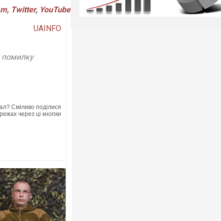
am
,
Twitter
,
YouTube
UAINFO
у помилку
ал? Сміливо поділися
режах через ці кнопки