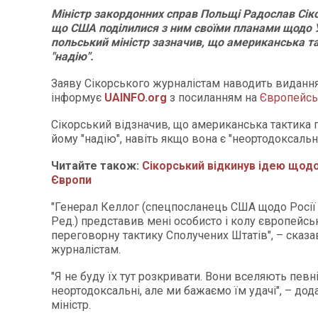
Міністр закордонних справ Польщі Радослав Сік
що США поділилися з ним своїми планами щодо У
польський міністр зазначив, що американська т
"надію".
Заяву Сікорського журналістам наводить виданн
інформує
UAINFO.org
з посиланням на
Європейсь
Сікорський відзначив, що американська тактика 
йому "надію", навіть якщо вона є "неортодоксальн
Читайте також:
Сікорський відкинув ідею щодо
Європи
"Генерал Келлог (спецпосланець США щодо Росії т
Ред.) представив мені особисто і колу європейс
переговорну тактику Сполучених Штатів", – сказа
журналістам.
"Я не буду їх тут розкривати. Вони вселяють певні
неортодоксальні, але ми бажаємо їм удачі", – до
міністр.