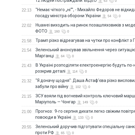
12 людей постраждали. ВІДЕО
63
0
"Немає чіткого „ні“", - Михайло Федоров не відки
22:13
посаду міністра оборони України
54
0
Huawei виходить на ринок позашляховиків з моде
22:02
ФОТО
160
0
Трамп різко відреагував на чутки про конфлікт з 
21:58
Зеленський анонсував звільнення через ситуацію
21:54
Марганці
64
0
В Україні розподіляти електроенергію будуть по
21:43
розкрив деталі
114
0
"Я доначу щодня": Даша Астаф'єва різко висловила
21:32
забули про війну
102
0
ЗСУ взяли під вогневий контроль ключовий марш
21:15
Маріуполь — Чонгар
149
0
Прогноз: 9-го серпня дихати легко свіжим повіт
21:00
повсюди в Україні
133
0
Зеленський доручив підготувати спеціальну санк
20:55
проти РФ
65
0