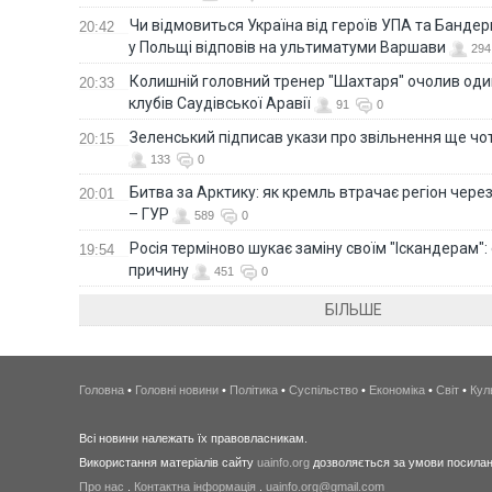
Чи відмовиться Україна від героїв УПА та Бандер
20:42
у Польщі відповів на ультиматуми Варшави
294
Колишній головний тренер "Шахтаря" очолив оди
20:33
клубів Саудівської Аравії
91
0
Зеленський підписав укази про звільнення ще чо
20:15
133
0
Битва за Арктику: як кремль втрачає регіон через 
20:01
– ГУР
589
0
Росія терміново шукає заміну своїм "Іскандерам":
19:54
причину
451
0
БІЛЬШЕ
Головна
•
Головні новини
•
Політика
•
Суспільство
•
Економіка
•
Світ
•
Кул
Всі новини належать їх правовласникам.
Використання матеріалів сайту
uainfo.org
дозволяється за умови посиланн
Про нас
.
Контактна інформація
.
uainfo.org@gmail.com