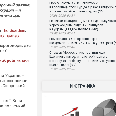
Порівнюють із «Пенісгейтом»:
орський заявив,
велосипедисток Тур де Франс запідозри
країни – й
у штучному збільшенні грудей (NV)
актика дає
07.08.2026, 00:31
Називав «бандерівцями». У Гданську чоло
через «східний акцент» накинувся
на українця і двох поляків (NV)
я
The Guardian
,
07.08.2026, 00:01
ку правду
.
Приховано від сторонніх. Про
що домовлялися СРСР і США у 1990 році (
переговорів дає
06.08.2026, 23:48
ою".
Слешер Морозивник, нові пригоди
Щенячого патруля та історія одного
 збройних сил
пограбування банку — що дивитись у кіно
цього тижня (NV)
06.08.2026, 23:36
а України. –
ьких союзників
в Сікорський
ІНФОГРАФІКА
 надії. Вони
дав польський