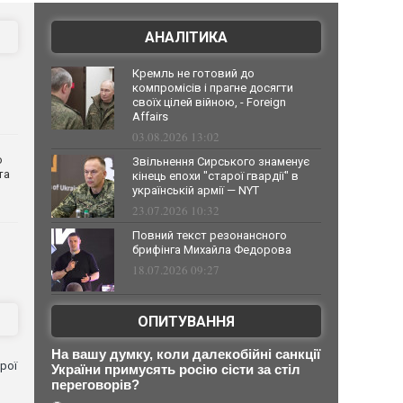
АНАЛІТИКА
Кремль не готовий до
компромісів і прагне досягти
своїх цілей війною, - Foreign
Affairs
03.08.2026 13:02
о
Звільнення Сирського знаменує
та
кінець епохи "старої гвардії" в
українській армії — NYT
23.07.2026 10:32
Повний текст резонансного
брифінга Михайла Федорова
18.07.2026 09:27
ОПИТУВАННЯ
На вашу думку, коли далекобійні санкції
рої
України примусять росію сісти за стіл
переговорів?