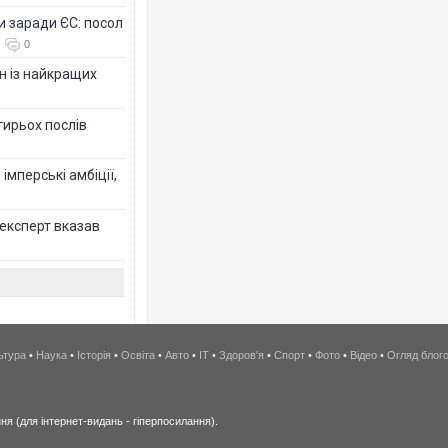
и заради ЄС: посол
0
н із найкращих
тирьох послів
імперські амбіції,
 експерт вказав
ьтура
•
Наука
•
Історія
•
Освіта
•
Авто
•
IT
•
Здоров'я
•
Спорт
•
Фото
•
Відео
•
Огляд блог
я (для інтернет-видань - гіперпосилання).