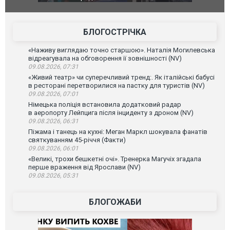
позашляховика Purosangue. ВІДЕО
фільму "Аф
БЛОГОСТРІЧКА
«Наживу виглядаю точно старшою». Наталія Могилевська
відреагувала на обговорення її зовнішності (NV)
09.08.2026, 07:31
«Живий театр» чи суперечливий тренд:. Як італійські бабусі
в ресторані перетворилися на пастку для туристів (NV)
09.08.2026, 07:01
Німецька поліція встановила додатковий радар
в аеропорту Лейпцига після інциденту з дроном (NV)
09.08.2026, 06:31
Піжама і танець на кухні: Меган Маркл шокувала фанатів
святкуванням 45-річчя (Факти)
09.08.2026, 06:01
«Великі, трохи бешкетні очі». Тренерка Магучіх згадала
перше враження від Ярослави (NV)
09.08.2026, 05:31
БЛОГОЖАБИ