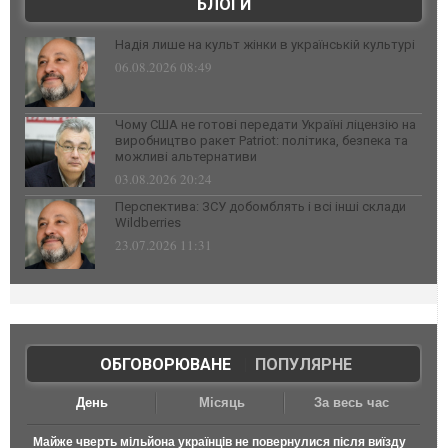
БЛОГИ
Надія лише на культ жінки в українській культурі
06.08.2026 08:49
Чому США не готові передати Україні ліцензію на
виробництво ракет Patriot: політика, безпека та
можливі альтернативи
03.08.2026 20:24
Перспектива: ЗСУ добомблять і всі інші склади
Wildberries
23.07.2026 11:31
ОБГОВОРЮВАНЕ
|
ПОПУЛЯРНЕ
День
Місяць
За весь час
Майже чверть мільйона українців не повернулися після виїзду