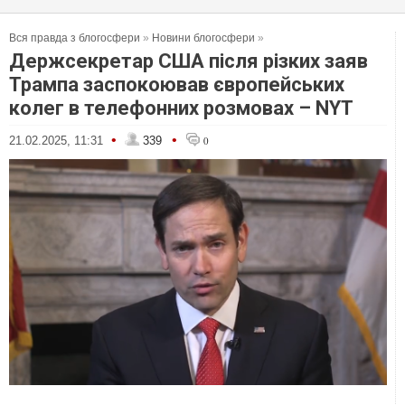
Вся правда з блогосфери
»
Новини блогосфери
»
Держсекретар США після різких заяв
Трампа заспокоював європейських
колег в телефонних розмовах – NYT
•
•
21.02.2025, 11:31
339
0