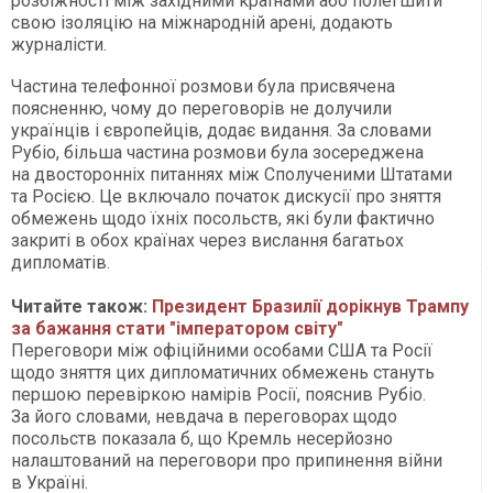
розбіжності між західними країнами або полегшити
свою ізоляцію на міжнародній арені, додають
журналісти.
Частина телефонної розмови була присвячена
поясненню, чому до переговорів не долучили
українців і європейців, додає видання. За словами
Рубіо, більша частина розмови була зосереджена
на двосторонніх питаннях між Сполученими Штатами
та Росією. Це включало початок дискусії про зняття
обмежень щодо їхніх посольств, які були фактично
закриті в обох країнах через вислання багатьох
дипломатів.
Читайте також:
Президент Бразилії дорікнув Трампу
за бажання стати "імператором світу"
Переговори між офіційними особами США та Росії
щодо зняття цих дипломатичних обмежень стануть
першою перевіркою намірів Росії, пояснив Рубіо.
За його словами, невдача в переговорах щодо
посольств показала б, що Кремль несерйозно
налаштований на переговори про припинення війни
в Україні.