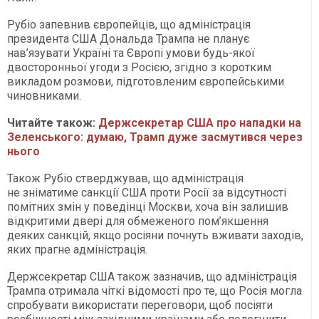
Рубіо запевнив європейців, що адміністрація
президента США Дональда Трампа не планує
нав’язувати Україні та Європі умови будь-якої
двосторонньої угоди з Росією, згідно з коротким
викладом розмови, підготовленим європейськими
чиновниками.
Читайте також:
Держсекретар США про нападки на
Зеленського: думаю, Трамп дуже засмутився через
нього
Також Рубіо стверджував, що адміністрація
не зніматиме санкції США проти Росії за відсутності
помітних змін у поведінці Москви, хоча він залишив
відкритими двері для обмеженого пом’якшення
деяких санкцій, якщо росіяни почнуть вживати заходів,
яких прагне адміністрація.
Держсекретар США також зазначив, що адміністрація
Трампа отримала чіткі відомості про те, що Росія могла
спробувати використати переговори, щоб посіяти