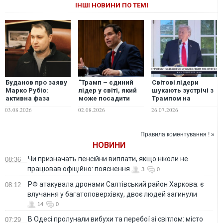
ІНШІ НОВИНИ ПО ТЕМІ
Буданов про заяву
"Трамп – єдиний
Світові лідери
Марко Рубіо:
лідер у світі, який
шукають зустрічі з
активна фаза
може посадити
Трампом на
переговорів на
Росію та Україну за
церемонії
03.08.2026
02.08.2026
26.07.2026
паузі, але процес
стіл переговорів", -
прощання із
триває
Рубіо
сенатором Ґремом
- Politico
Правила коментування ! »
НОВИНИ
Чи призначать пенсійни виплати, якщо ніколи не
08:36
працював офіційно: пояснення
3
0
РФ атакувала дронами Салтівський район Харкова: є
08:12
влучання у багатоповерхівку, двоє людей загинули
14
0
В Одесі пролунали вибухи та перебої зі світлом: місто
07:29