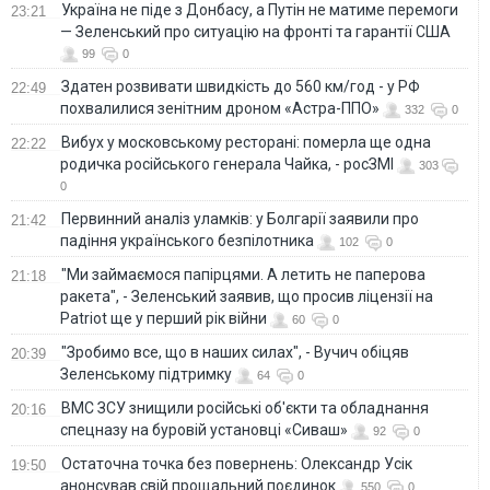
Україна не піде з Донбасу, а Путін не матиме перемоги
23:21
— Зеленський про ситуацію на фронті та гарантії США
99
0
Здатен розвивати швидкість до 560 км/год - у РФ
22:49
похвалилися зенітним дроном «Астра-ППО»
332
0
Вибух у московському ресторані: померла ще одна
22:22
родичка російського генерала Чайка, - росЗМІ
303
0
Первинний аналіз уламків: у Болгарії заявили про
21:42
падіння українського безпілотника
102
0
"Ми займаємося папірцями. А летить не паперова
21:18
ракета", - Зеленський заявив, що просив ліцензії на
Patriot ще у перший рік війни
60
0
"Зробимо все, що в наших силах", - Вучич обіцяв
20:39
Зеленському підтримку
64
0
ВМС ЗСУ знищили російські об'єкти та обладнання
20:16
спецназу на буровій установці «Сиваш»
92
0
Остаточна точка без повернень: Олександр Усік
19:50
анонсував свій прощальний поєдинок
550
0