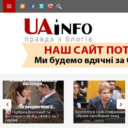
Експослу в США Стефанішині
Підбірка блогожаб та
обрали запобіжний захід
фотоприколів від UAINFO за 7
серпня