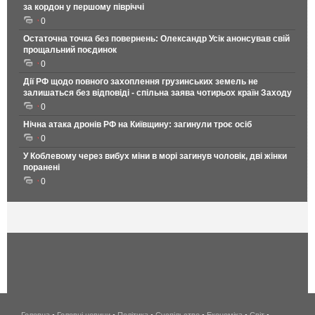
за кордон у першому півріччі
0
Остаточна точка без повернень: Олександр Усік анонсував свій
прощальний поєдинок
0
Дії РФ щодо повного захоплення грузинських земель не
залишаться без відповіді - спільна заява чотирьох країн Заходу
0
Нічна атака дронів РФ на Київщину: загинули троє осіб
0
У Коблевому через вибух міни в морі загинув чоловік, дві жінки
поранені
0
Головна
•
Головні новини
•
Політика
•
Суспільство
•
Економіка
беспроводной
•
Світ
•