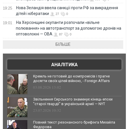
Нова Зеландія ввела санкції проти РФ за викрадення
19:25
дітей і кібератаки
27
0
На Херсонщині окупанти розпочали «вільне
19:01
полювання» на автотранспорт за допомогою дронів на
оптоволокні — ОВА
87
0
БІЛЬШЕ
АНАЛІТИКА
Кремль не готовий до компромісів і прагне
досягти своїх цілей війною, - Foreign Affairs
03.08.2026 13:02
Звільнення Сирського знаменує кінець епохи
"старої гвардії" в українській армії — NYT
23.07.2026 10:32
Повний текст резонансного брифінга Михайла
Федорова