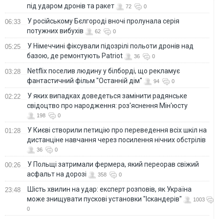
під ударом дронів та ракет
72
0
У російському Бєлгороді вночі пролунала серія
06:33
потужних вибухів
62
0
У Німеччині фіксували підозрілі польоти дронів над
05:25
базою, де ремонтують Patriot
36
0
Netflix поселив людину у білборді, що рекламує
03:28
фантастичний фільм "Останній дім"
94
0
У яких випадках доведеться замінити радянське
02:22
свідоцтво про народження: роз'яснення Мін'юсту
198
0
У Києві створили петицію про переведення всіх шкіл на
01:28
дистанціне навчання через посилення нічних обстрілів
36
0
У Польщі затримали фермера, який переорав свіжий
00:26
асфальт на дорозі
358
0
Шість хвилин на удар: експерт розповів, як Україна
23:48
може знищувати пускові установки "Іскандерів"
1003
0