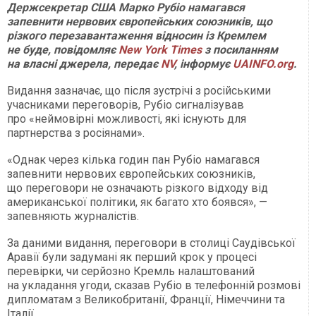
Держсекретар США Марко Рубіо намагався
запевнити нервових європейських союзників, що
різкого перезавантаження відносин із Кремлем
не буде, повідомляє
New
York
Times
з посиланням
на власні джерела, передає
NV
, інформує
UAINFO.org
.
Видання зазначає, що після зустрічі з російськими
учасниками переговорів, Рубіо сигналізував
про «неймовірні можливості, які існують для
партнерства з росіянами».
«Однак через кілька годин пан Рубіо намагався
запевнити нервових європейських союзників,
що переговори не означають різкого відходу від
американської політики, як багато хто боявся», —
запевняють журналістів.
За даними видання, переговори в столиці Саудівської
Аравії були задумані як перший крок у процесі
перевірки, чи серйозно Кремль налаштований
на укладання угоди, сказав Рубіо в телефонній розмові
дипломатам з Великобританії, Франції, Німеччини та
Італії.