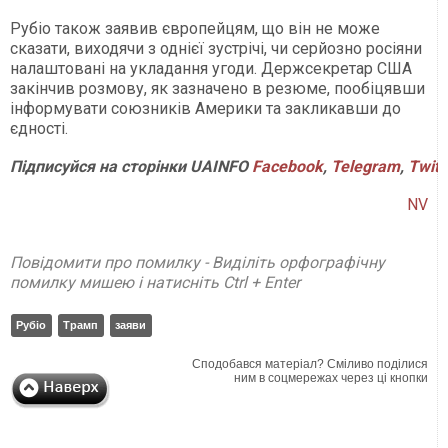
Рубіо також заявив європейцям, що він не може
сказати, виходячи з однієї зустрічі, чи серйозно росіяни
налаштовані на укладання угоди. Держсекретар США
закінчив розмову, як зазначено в резюме, пообіцявши
інформувати союзників Америки та закликавши до
єдності.
Підписуйся на сторінки UAINFO
Facebook
,
Telegram
,
Twitt
NV
Повідомити про помилку - Виділіть орфографічну
помилку мишею і натисніть Ctrl + Enter
Рубіо
Трамп
заяви
Сподобався матеріал? Сміливо поділися
ним в соцмережах через ці кнопки