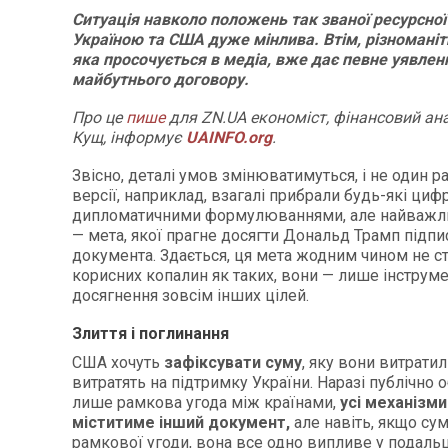
Ситуація навколо положень так званої ресурсної
Україною та США дуже мінлива. Втім, різноманіт
яка просочується в медіа, вже дає певне уявлен
майбутнього договору.
Про це
пише
для ZN.UA економіст, фінансовий ана
Кущ, інформує
UAINFO.org
.
Звісно, деталі умов змінюватимуться, і не один ра
версії, наприклад, взагалі прибрали будь-які цифр
дипломатичними формулюваннями, але найважл
— мета, якої прагне досягти Дональд Трамп підп
документа. Здається, ця мета жодним чином не с
корисних копалин як таких, вони — лише інструме
досягнення зовсім інших цілей.
Злиття і поглинання
США хочуть
зафіксувати суму
, яку вони витратил
витратять на підтримку України. Наразі публічно
лише рамкова угода між країнами,
усі механізми
міститиме інший документ,
але навіть, якщо су
рамкової угоди, вона все одно випливе у подаль