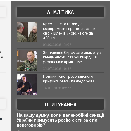
АНАЛІТИКА
Кремль не готовий до
компромісів і прагне досягти
своїх цілей війною, - Foreign
Affairs
03.08.2026 13:02
о
Звільнення Сирського знаменує
та
кінець епохи "старої гвардії" в
українській армії — NYT
23.07.2026 10:32
Повний текст резонансного
брифінга Михайла Федорова
18.07.2026 09:27
ОПИТУВАННЯ
На вашу думку, коли далекобійні санкції
ей
України примусять росію сісти за стіл
переговорів?