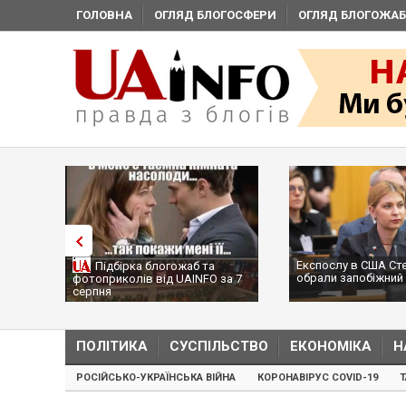
ГОЛОВНА
ОГЛЯД БЛОГОСФЕРИ
ОГЛЯД БЛОГОЖАБ
Експослу в США Ст
Підбірка блогожаб та
обрали запобіжний 
фотоприколів від UAINFO за 7
серпня
ПОЛІТИКА
СУСПІЛЬСТВО
ЕКОНОМІКА
Н
РОСІЙСЬКО-УКРАЇНСЬКА ВІЙНА
КОРОНАВІРУС COVID-19