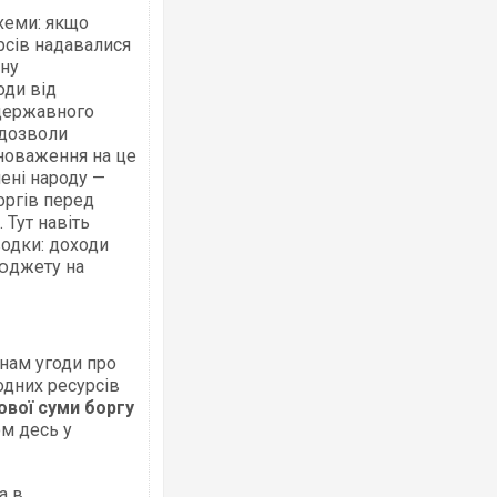
хеми: якщо
рсів надавалися
ну
оди від
 державного
 дозволи
новаження на це
мені народу —
оргів перед
 Тут навіть
одки: доходи
юджету на
нам угоди про
одних ресурсів
ової суми боргу
ом десь у
а в