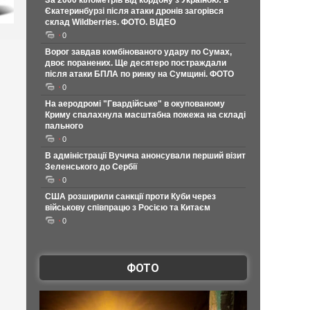
За 2000 кілометрів від кордону з Україною: в
Єкатеринбурзі після атаки дронів загорівся
склад Wildberries. ФОТО. ВІДЕО
0
Ворог завдав комбінованого удару по Сумах,
двоє поранених. Ще десятеро постраждали
після атаки БПЛА по ринку на Сумщині. ФОТО
0
На аеродромі "Гвардійське" в окупованому
Криму спалахнула масштабна пожежа на складі
пального
0
В адміністрації Вучича анонсували перший візит
Зеленського до Сербії
0
США розширили санкції проти Куби через
військову співпрацю з Росією та Китаєм
0
ФОТО