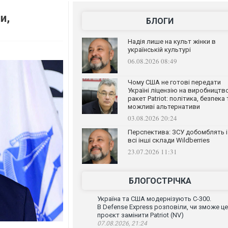
и,
БЛОГИ
Надія лише на культ жінки в
українській культурі
06.08.2026 08:49
Чому США не готові передати
Україні ліцензію на виробництв
ракет Patriot: політика, безпека 
можливі альтернативи
03.08.2026 20:24
Перспектива: ЗСУ добомблять і
всі інші склади Wildberries
23.07.2026 11:31
БЛОГОСТРІЧКА
Україна та США модернізують С-300.
В Defense Express розповіли, чи зможе ц
проєкт замінити Patriot (NV)
07.08.2026, 21:24