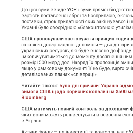
До цієї суми ввійде
УСЕ
: і суми прямої бюджетної
вартість поставленої зброї та боєприпасів, включ
поставки, строк придатності яких закінчувався і 
Україні було своєрідною «безкоштовною утиліза
США пропонували застосувати принцип «один 
за кожен долар наданої допомоги — два долари д
українських ресурсів, які буде внесено до фонду
накопичуватиметься до моменту досягнення ним 
розмірі 500 млрд дол. Навряд їх пропозиція зміни
якщо у рамковому документі її не буде, варто очік
деталізованих планах «співпраці».
Читайте також:
Було дві причини: Україна відм
вимоги США щодо корисних копалин на $500 м
Bloomberg
США матимуть повний контроль за доходами 
яких вони можуть реінвестувати в освоєння екон
в Україні.
Активи фонду — це інвестиції та контроль над об