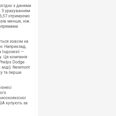
 згідно з даними
. З урахуванням
36,57 отримуємо
азів менше, ніж
напрямами
ться зовсім на
ні. Наприклад,
 Індонезії —
у. Ця компанія
Phelps Dodge
 міді). Newmont
ку та перше
ізнесі
ого
високоякісної
США купують за