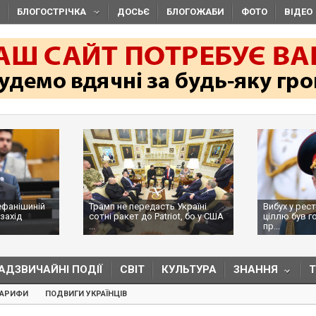
БЛОГОСТРІЧКА
ДОСЬЄ
БЛОГОЖАБИ
ФОТО
ВІДЕО
ефанішиній
Трамп не передасть Україні
Вибух у рес
захід
сотні ракет до Patriot, бо у США
ціллю був г
...
пр...
АДЗВИЧАЙНІ ПОДІЇ
СВІТ
КУЛЬТУРА
ЗНАННЯ
ТАРИФИ
ПОДВИГИ УКРАЇНЦІВ