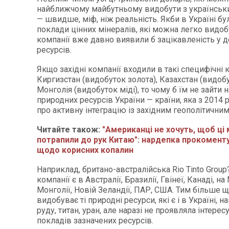
найближчому майбутньому видобути з українськи
— швидше, міф, ніж реальність. Якби в Україні бу
поклади цінних мінералів, які можна легко видобу
компанії вже давно виявили б зацікавленість у д
ресурсів.
Якщо західні компанії входили в такі специфічні к
Киргизстан (видобуток золота), Казахстан (видобу
Монголія (видобуток міді), то чому б їм не зайти 
природних ресурсів України — країни, яка з 2014 
про активну інтеграцію із західним геополітични
Читайте також:
"Американці не хочуть, щоб ці 
потрапили до рук Китаю": нардепка прокомент
щодо корисних копалин
Наприклад, британо-австралійська Rio Tinto Group? 
компанії є в Австралії, Бразилії, Гвінеї, Канаді, на
Монголії, Новій Зеландії, ПАР, США. Тим більше 
видобуває ті природні ресурси, які є і в Україні, н
руду, титан, уран, але наразі не проявляла інтерес
покладів зазначених ресурсів.