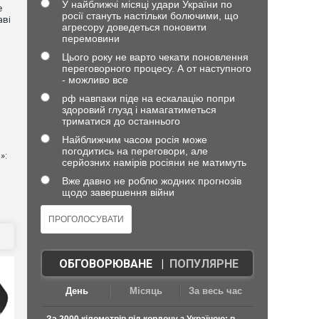
У найближчі місяці удари України по
е
росії стануть настільки болючими, що
аві
агресору доведеться поновити
перемовини
Цього року не варто чекати поновлення
переговорного процесу. А от наступного
- можливо все
рф навпаки піде на ескалацію попри
здоровий глузд і намагатиметься
триматися до останнього
Найближчим часом росія може
погодитись на переговори, але
»:
серйозних намірів росіяни не матимуть
Вже давно не роблю жодних прогнозів
щодо завершення війни
ОБГОВОРЮВАНЕ
|
ПОПУЛЯРНЕ
День
Місяць
За весь час