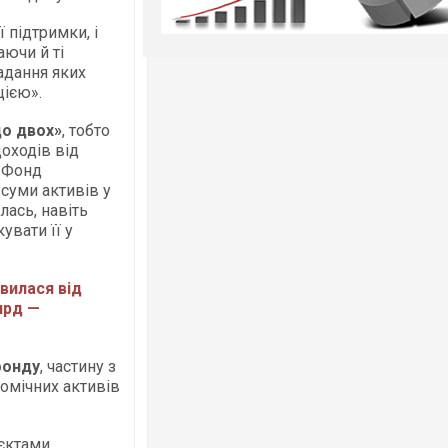
 підтримки, і
аючи й ті
надання яких
цією».
до двох»
, тобто
оходів від
. Фонд
суми активів у
лась, навіть
увати її у
овилася від
лрд —
фонду
, частину з
омічних активів
’єктами