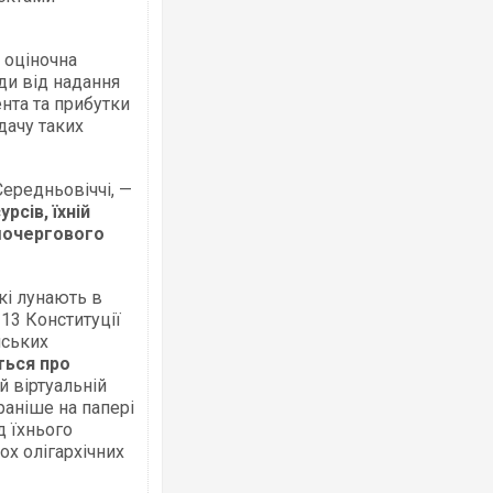
 оціночна
ди від надання
нта та прибутки
дачу таких
Ворог завдав комбінованого удару по
двоє поранених. Ще десятеро постра
після атаки БПЛА по ринку на Сумщині
ередньовіччі, —
сів, їхній
шочергового
які лунають в
 13 Конституції
нських
ться про
й віртуальній
раніше на папері
д їхнього
Зеленський прибув до Сербії на важли
ох олігархічних
перемовини