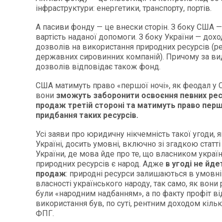
інфраструктури: енергетики, транспорту, портів.
А пасиви фонду — це внески сторін. З боку США —
вартість наданої допомоги. З боку України — дохо
дозволів на використання природних ресурсів (ре
державних сировинних компаній). Причому за ви
дозволів відповідає також фонд.
США матимуть право «першої ночі», як феодал у С
вони
зможуть заборонити освоєння певних ресур
продаж третій стороні та матимуть право пер
придбання таких ресурсів.
Усі заяви про юридичну нікчемність такої угоди, 
Україні, досить умовні, включно зі згадкою статті
України, де мова йде про те, що власником украї
природних ресурсів є народ. Адже
в угоді не йде
продаж
: природні ресурси залишаються в умовні
власності українського народу, так само, як вони 
були «народним надбанням», а по факту профіт ві
використання був, по суті, рентним доходом кільк
ФПГ.