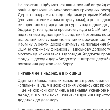
На практиці відбувається лише певний апгрейд с
раніше дозволи на використання природних ресу
Держгеонадрами та відповідними угодами Кабмі
(уповноваженими ним структурами), а рентні дох
використання природних ресурсів надходили до
бюджету, то згідно із проєктом угоди із США такі
надаватиме відповідний фонд, який отримає пов
від офіційного «управителя» таких ресурсів від і
Кабміну. А рентні доходи йтимуть на погашення б
США за отриману фінансову і військову допомогу.
можуть здійснюватися відповідні бюджетні пров
фонду — доходи держбюджету — витрати держб
погашення державного боргу.
Питання не в надрах, а в їх оцінці
Один із найважливіших аспектів запропонованої 
«спільне» із США використання українських прир
— це не корисні копалини, а
визнання Україною н
перед США.
Хай вона і з’явиться дрібним шрифт
додатках до договору.
Певним чином усі ці трильйони доларів, які можн