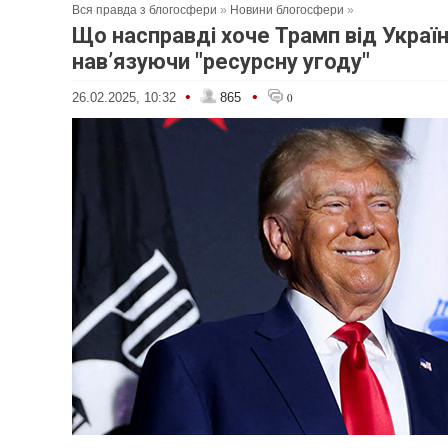
Вся правда з блогосфери
»
Новини блогосфери
»
Що насправді хоче Трамп від Україн
нав’язуючи "ресурсну угоду"
•
•
26.02.2025, 10:32
865
0