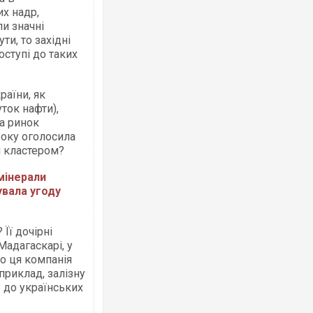
х надр,
ли значні
ти, то західні
оступі до таких
раїни, як
ток нафти),
на ринок
року оголосила
м кластером?
мінерали
увала угоду
Її дочірні
 Мадагаскарі, у
що ця компанія
априклад, залізну
у до українських