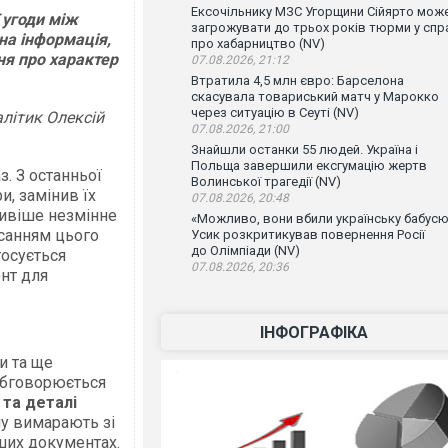
Ексочільнику МЗС Угорщини Сійярто мож
 угоди між
загрожувати до трьох років тюрми у спр
на інформація,
про хабарництво (NV)
ня про характер
07.08.2026, 21:12
Втратила 4,5 млн євро: Барселона
скасувала товариський матч у Марокко
через ситуацію в Сеуті (NV)
літик Олексій
07.08.2026, 21:00
Знайшли останки 55 людей. Україна і
Польща завершили ексгумацію жертв
з. З останньої
Волинської трагедії (NV)
и, замінив їх
07.08.2026, 20:48
ивіше незмінне
«Можливо, вони вбили українську бабусю
исанням цього
Усик розкритикував повернення Росії
до Олімпіади (NV)
тосується
07.08.2026, 20:36
нт для
ІНФОГРАФІКА
и та ще
 обговорюється
 та деталі
му вимарають зі
ших документах.