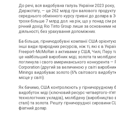
До речі, вся видобувна галузь України 2023 року,
Держстату, — це 262 млрд грн валового продукту
середнього обмінного курсу гривні до долара в 
трохи більше 7 млрд дол. на рік, що у понад сім р
річний дохід Rio Tinto Group лише за основними 
діяльності, без урахування допоміжних.
Ба більше, гірничодобувні компанії США орієнтую
інші види природних ресурсів, ніж ті, які є в Украї
Freeport-McMoRan з активами у США, Чилі, Перу та
це найбільший виробник міді, золота та молібден
поглинула і свого американського конкурента — 
Corporation (другий за величиною у світі виробник
Minings видобуває золото (6% світового видобут
місце у світі).
Як бачимо, США контролюють у гірничорудному б
видобуток міді (ключовий ресурс четвертого-п’ят
технологічних укладів), молібдену (виробництво 
сталі) та золота. Решту гірничорудної сировини 
фіатний долар.