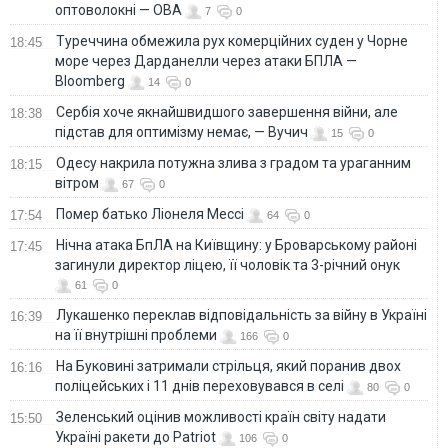
оптоволокні — ОВА
7
0
Туреччина обмежила рух комерційних суден у Чорне
18:45
море через Дарданелли через атаки БПЛА —
Bloomberg
14
0
Сербія хоче якнайшвидшого завершення війни, але
18:38
підстав для оптимізму немає, — Вучич
15
0
Одесу накрила потужна злива з градом та ураганним
18:15
вітром
67
0
Помер батько Ліонеля Мессі
17:54
64
0
Нічна атака БпЛА на Київщину: у Броварському районі
17:45
загинули директор ліцею, її чоловік та 3-річний онук
61
0
Лукашенко переклав відповідальність за війну в Україні
16:39
на її внутрішні проблеми
166
0
На Буковині затримали стрільця, який поранив двох
16:16
поліцейських і 11 днів переховувався в селі
80
0
Зеленський оцінив можливості країн світу надати
15:50
Україні ракети до Patriot
106
0