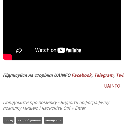
Підписуйся
на
сторінки
UAINFO
Facebook
,
Telegram
,
Twitt
UAINFO
Повідомити про помилку - Виділіть орфографічну
помилку мишею і натисніть Ctrl + Enter
поїзд
випробування
швидкість