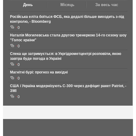
День
Місяць
За весь час
Російська еліта боїться ФСБ, яка дедалі більше виходить з-під
контролю, - Bloomberg
0
Наталія Могилевська стала другою тренеркою 14-го сезону шоу
"Голос країни"
0
Спека ще затримується: в Укргідрометцентрі розповіли, якою
завтра буде погода в Україні
0
Магнітні бурі: прогноз на вихідні
0
США і Україна модернізують С-300 через дефіцит ракет Patriot, -
ЗМІ
0