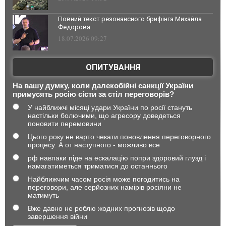
Повний текст резонансного брифінга Михайла
Федорова
18.07.2026 09:27
ОПИТУВАННЯ
На вашу думку, коли далекобійні санкції України
примусять росію сісти за стіл переговорів?
У найближчі місяці удари України по росії стануть
настільки болючими, що агресору доведеться
поновити перемовини
Цього року не варто чекати поновлення переговорного
процесу. А от наступного - можливо все
рф навпаки піде на ескалацію попри здоровий глузд і
намагатиметься триматися до останнього
Найближчим часом росія може погодитись на
переговори, але серйозних намірів росіяни не
матимуть
Вже давно не роблю жодних прогнозів щодо
завершення війни