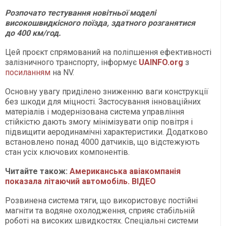
Розпочато тестування новітньої моделі
високошвидкісного поїзда, здатного розганятися
до 400 км/год.
Цей проєкт спрямований на поліпшення ефективності
залізничного транспорту, інформує
UAINFO
.org
з
посиланням
на NV.
Основну увагу приділено зниженню ваги конструкції
без шкоди для міцності. Застосування інноваційних
матеріалів і модернізована система управління
стійкістю дають змогу мінімізувати опір повітря і
підвищити аеродинамічні характеристики. Додатково
встановлено понад 4000 датчиків, що відстежують
стан усіх ключових компонентів.
Читайте також:
Американська авіакомпанія
показала літаючий автомобіль. ВІДЕО
Розвинена система тяги, що використовує постійні
магніти та водяне охолодження, сприяє стабільній
роботі на високих швидкостях. Спеціальні системи