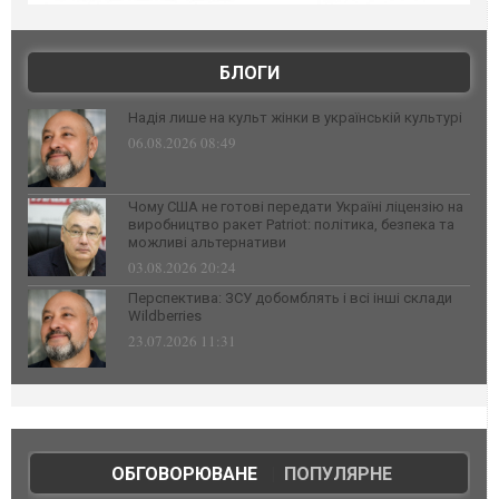
БЛОГИ
Надія лише на культ жінки в українській культурі
06.08.2026 08:49
Чому США не готові передати Україні ліцензію на
виробництво ракет Patriot: політика, безпека та
можливі альтернативи
03.08.2026 20:24
Перспектива: ЗСУ добомблять і всі інші склади
Wildberries
23.07.2026 11:31
ОБГОВОРЮВАНЕ
|
ПОПУЛЯРНЕ