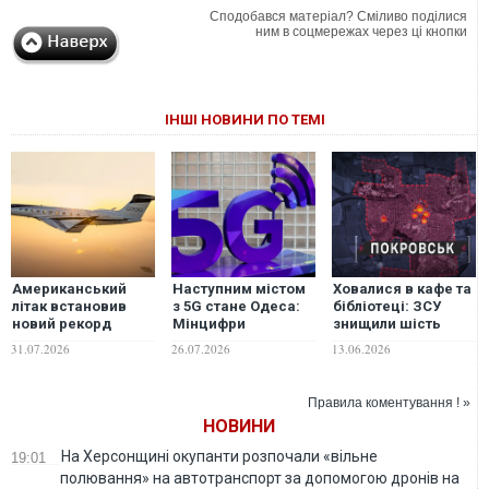
Сподобався матеріал? Сміливо поділися
ним в соцмережах через ці кнопки
ІНШІ НОВИНИ ПО ТЕМІ
Американський
Наступним містом
Ховалися в кафе та
літак встановив
з 5G стане Одеса:
бібліотеці: ЗСУ
новий рекорд
Мінцифри
знищили шість
швидкості
розповіло про
точок злету
31.07.2026
26.07.2026
13.06.2026
локації покриття,
ворожих дронів у
швидкості та
Покровську
тарифи
Правила коментування ! »
НОВИНИ
На Херсонщині окупанти розпочали «вільне
19:01
полювання» на автотранспорт за допомогою дронів на