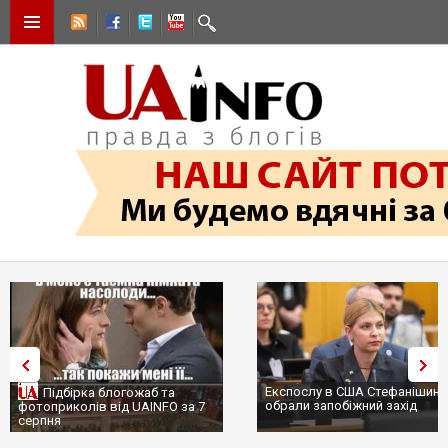
Експослу в США Стефанішині
Підбірка блогожаб та
обрали запобіжний захід
фотоприколів від UAINFO за 7
серпня