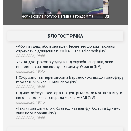
дом та
Вже вивели на тести: Ferrari готує оновлення
Вийшов тре
позашляховика Purosangue. ВІДЕО
фільму "Аф
БЛОГОСТРІЧКА
«Або ти йдеш, або вона йде»: Інфантіно допоміг коханці
отримати підвищення в УЄФА — The Telegraph (NV)
08.08.2026, 19:00
У США достроково усунули від служби генерала, який
відповідав за військову підтримку України (NV)
08.08.2026, 18:45
ПСЖ розпочав переговори з Барселоною щодо трансферу
героя ЧС-2026 за 50 млн євро (NV)
08.08.2026, 18:30
Під час вибуху в ресторані в центрі Москви могла загинути
ще одна родичка генерала Чайка — ЗМІ (NV)
08.08.2026, 18:15
«Таких гравців мало». Кравець назвав футболіста Динамо,
який його вразив (NV)
08.08.2026, 18:00