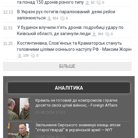
та понад 150 дронів різного типу
62
0
В Україні рух потягів паралізований: деякі рейси
12:13
запізнюються
554
0
У будинок влучили п'ять дронів: подробиці удару по
11:51
Київській області, де загинули люди
364
0
Костянтинівка, Слов'янськ та Краматорськ стануть
11:25
головними цілями осіннього наступу РФ - Максим Жорін
109
0
БІЛЬШЕ
АНАЛІТИКА
Кремль не готовий до компромісів і прагне
досягти своїх цілей війною, - Foreign Affairs
03.08.2026 13:02
Звільнення Сирського знаменує кінець епохи
"старої гвардії" в українській армії — NYT
23.07.2026 10:32