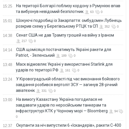
На території Болгарії поблизу кордону з Румунією впав
15:25
та вибухнув невідомий безпілотник
63
0
Шокуючі подробиці із Закарпаття: омбудсмен Лубінець
15:01
розкрив схему у Берегівському РТЦК та СП
352
0
Сенат США не дав Трампу грошей на війну з Іраном
14:38
217
0
США щомісяця постачатимуть Україні ракети для
14:14
Patriot, - Зеленський
189
0
Маск відмовляє Україні у використанні Starlink для
13:48
ударів по території РФ
161
0
У Кіровоградській області під час виконання бойового
13:24
завдання розбився вертоліт ЗСУ — загинув 28-річний
авіатехнік
331
0
На вимогу Казахстану Україна погодилася не
13:00
завдавати ударів по неросійським танкерам та
інфраструктурі КТК у Чорному морі — Bloomberg
94
0
Окупанти за ніч випустили 6 «Іскандерів», ракети С-400
12:37