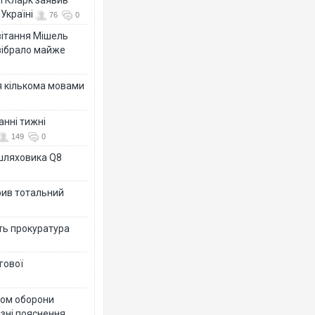
Україні
76
0
ивітання Мішель
зібрало майже
я кількома мовами
анні тижні
149
0
ашляховика Q8
рив тотальний
ить прокуратура
гової
тром оборони
різні пояснення