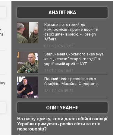
АНАЛІТИКА
Кремль не готовий до
о
компромісів і прагне досягти
та
своїх цілей війною, - Foreign
Affairs
03.08.2026 13:02
Звільнення Сирського знаменує
кінець епохи "старої гвардії" в
українській армії — NYT
23.07.2026 10:32
Повний текст резонансного
іку
брифінга Михайла Федорова
18.07.2026 09:27
ОПИТУВАННЯ
На вашу думку, коли далекобійні санкції
України примусять росію сісти за стіл
переговорів?