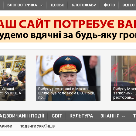
БЛОГОСТРІЧКА
ДОСЬЄ
БЛОГОЖАБИ
ФОТО
ВІДЕО
 Україні
Вибух у ресторані в Москві:
Вибух у Мос
ot, бо у США
ціллю був головком ВКС Росії,
загиблими: 
пр...
ресторан...
АДЗВИЧАЙНІ ПОДІЇ
СВІТ
КУЛЬТУРА
ЗНАННЯ
ТАРИФИ
ПОДВИГИ УКРАЇНЦІВ