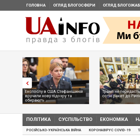
ГОЛОВНА
ОГЛЯД БЛОГОСФЕРИ
ОГЛЯД БЛОГОЖАБ
Експослу в США Стефанішиній
Трамп не передасть
вручили нову підозру та
сотні ракет до Patri
обирають...
...
ПОЛІТИКА
СУСПІЛЬСТВО
ЕКОНОМІКА
Н
РОСІЙСЬКО-УКРАЇНСЬКА ВІЙНА
КОРОНАВІРУС COVID-19