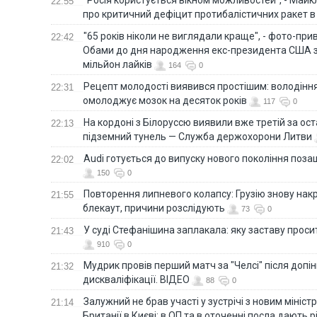
22:55
про критичний дефіцит протибалістичних ракет в 
"65 років ніколи не виглядали краще", - фото-пр
22:42
Обами до дня народження екс-президента США 
мільйон лайків
164
0
Рецепт молодості виявився простішим: володінн
22:31
омолоджує мозок на десяток років
117
0
На кордоні з Білоруссю виявили вже третій за ост
22:13
підземний тунель — Служба держохорони Литви
Audi готується до випуску нового покоління поз
22:02
150
0
Повторення липневого колапсу: Грузію знову нак
21:55
блекаут, причини розслідують
73
0
У суді Стефанішина заплакала: яку заставу прос
21:43
910
0
Мудрик провів перший матч за "Челсі" після допін
21:32
дискваліфікації. ВІДЕО
88
0
Залужний не брав участі у зустрічі з новим мініс
21:14
Британії в Києві: в ОП та в оточенні посла дають 