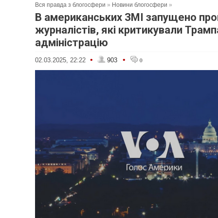
Вся правда з блогосфери
»
Новини блогосфери
»
В американських ЗМІ запущено пр
журналістів, які критикували Трамп
адміністрацію
•
•
02.03.2025, 22:22
903
0