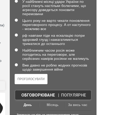
У найближчі місяці удари України по
в
росії стануть настільки болючими, що
агресору доведеться поновити
перемовини
Цього року не варто чекати поновлення
переговорного процесу. А от наступного
ти)
- можливо все
рф навпаки піде на ескалацію попри
здоровий глузд і намагатиметься
у
триматися до останнього
Найближчим часом росія може
погодитись на переговори, але
серйозних намірів росіяни не матимуть
о
Вже давно не роблю жодних прогнозів
щодо завершення війни
ОБГОВОРЮВАНЕ
|
ПОПУЛЯРНЕ
День
Місяць
За весь час