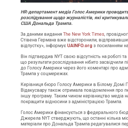
HR-департамент медіа Голос Америки проводить
розслідування щодо журналістів, які критикувал
США Дональда Трампа.
За даними видання
The New York Times
, провідно
Стівена Германа вже відсторонили, відправивши
відпустку», інформує
UAINFO
.org
з посиланням н
Він підтвердив NYT свою відсутність на роботі та
що результати розслідування нібито засвідчили п
до Голосу Америки через його коментарі про адм
Трампа у соцмережах.
Керівниця бюро Голосу Америки в Білому Домі П
Відакусвару також отримала повідомлення про п
іншу програму. Таким чином керівництво медіа н
покращити відносини з адміністрацією Трампа.
Голос Америки фінансується з федерального бю
Джерела NYT стверджують, що останні кілька міс
матеріали про Дональда Трампа редагувалися пер