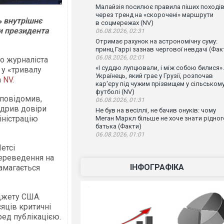
Малайзія посилює правила піших поході
через тренд на «скорочені» маршрути
 внутрішнє
в соцмережах (NV)
и президента
06.08.2026, 02:31
Отримає рахунок на астрономічну суму:
принц Гаррі зазнав чергової невдачі (Фак
06.08.2026, 02:01
го журналіста
«І суддю лупцювали, і між собою билися».
 у «тривалу
Українець, який грає у Грузії, розпочав
а
NV
.
кар'єру під чужим прізвищем у сільськом
футболі (NV)
 повідомив,
06.08.2026, 01:31
ідрив довіри
Не був на весіллі, не бачив онуків: чому
іністрацію
Меган Маркл більше не хоче знати рідног
батька (Факти)
06.08.2026, 01:01
етсі
ереведення на
ІНФОГРАФІКА
амагається
джету США.
яців критичні
ед публікацією.