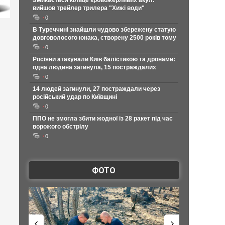
Змикається кільце кровожерливих акул:
вийшов трейлер трилера "Хижі води"
0
В Туреччині знайшли чудово збережену статую
довговолосого юнака, створену 2500 років тому
0
Росіяни атакували Київ балістикою та дронами:
одна людина загинула, 15 постраждалих
0
14 людей загинули, 27 постраждали через
російський удар по Київщині
0
ППО не змогла збити жодної із 28 ракет під час
ворожого обстрілу
0
ФОТО