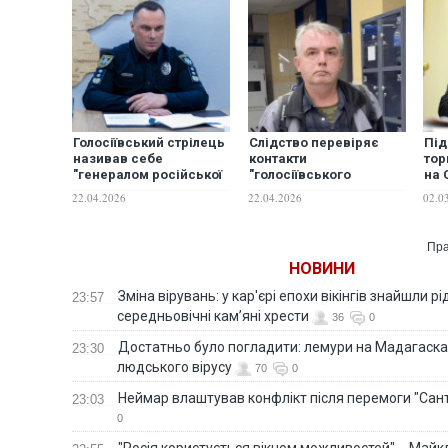
Голосіївський стрілець
Слідство перевіряє
Під
називав себе
контакти
тор
"генералом російської
"голосіївського
на 
армії", - голова
стрільця" та можливі
заа
22.04.2026
22.04.2026
02.0
Національної поліції
зв’язки з РФ, -
чер
начальник ГСУ СБУ
маф
Швець
Пра
НОВИНИ
Зміна вірувань: у кар'єрі епохи вікінгів знайшли рід
23:57
середньовічні кам’яні хрести
36
0
Достатньо було погладити: лемури на Мадагаска
23:30
людського вірусу
70
0
Неймар влаштував конфлікт після перемоги "Сан
23:03
0
"Росія користується вікном можливостей", - Майк