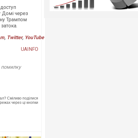
 доступ
у Домі через
ану Трампом
затока.
am
,
Twitter
,
YouTube
UAINFO
у помилку
ал? Сміливо поділися
режах через ці кнопки