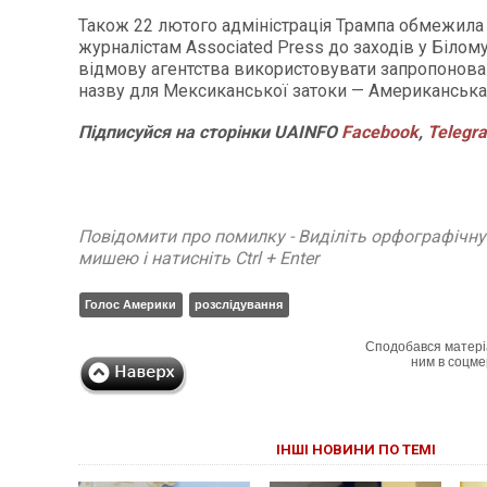
Також 22 лютого адміністрація Трампа обмежила
журналістам Associated Press до заходів у Білом
відмову агентства використовувати запропонов
назву для Мексиканської затоки — Американська 
Підписуйся
на
сторінки
UAINFO
Facebook
,
Telegr
Повідомити про помилку - Виділіть орфографічн
мишею і натисніть Ctrl + Enter
Голос Америки
розслідування
Сподобався матері
ним в соцме
ІНШІ НОВИНИ ПО ТЕМІ