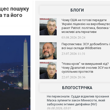
оцес пошуку
БЛОГИ
а та його
Чому США не готові передати
Україні ліцензію на виробництв
ракет Patriot: політика, безпека 
можливі альтернативи
03.08.2026 20:24
Перспектива: ЗСУ добомблять і
всі інші склади Wildberries
23.07.2026 11:31
“Нова кров” чи вимушений хід?
Чому Драпатий очолив ЗСУ на п
суспільних протестів
22.07.2026 20:36
БЛОГОСТРІЧКА
Не переконали. Суддя відхилив прохання
Маска зупинити закон Міннесоти, який
забороняє інтимні дипфейки (NV)
06.08.2026, 03:01