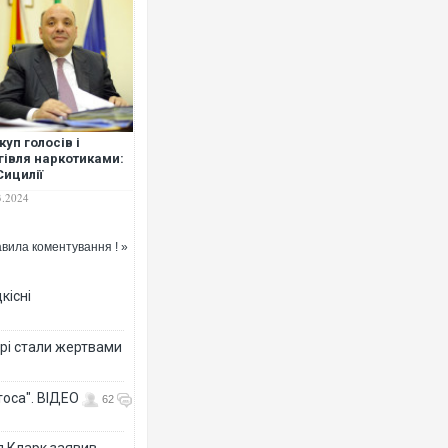
Українські
під час лік
Франції
куп голосів і
гівля наркотиками:
Сицилії
рештували 12 осіб
3.2024
ез причетність до
ії
вила коментування ! »
кісні
рі стали жертвами
Неймар вл
"Сантоса"
тоса". ВІДЕО
62
л Кларк заявив