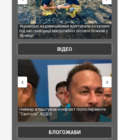
 надзвичайники врятували козуленя
СБУ за сприяння Нацполіції та пра
відації масштабної лісової пожежі у
Болгарії затримала міжнародного
ФОТО
ВІДЕО
аштував конфлікт після перемоги
Мудрик провів перший матч за "Че
. ВІДЕО
допінгової дискваліфікації. ВІДЕО
БЛОГОЖАБИ