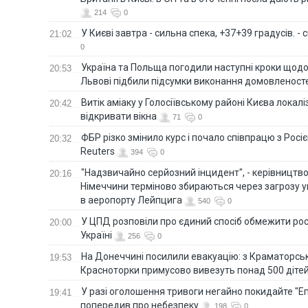
214
0
У Києві завтра - сильна спека, +37+39 градусів. -
21:02
0
Україна та Польща погодили наступні кроки щодо 
20:53
Львові підбили підсумки виконання домовленост
Витік аміаку у Голосіївському районі Києва локал
20:42
відкривати вікна
71
0
ФБР різко змінило курс і почало співпрацю з Росіє
20:32
Reuters
394
0
"Надзвичайно серйозний інцидент", - керівництв
20:16
Німеччини терміново збираються через загрозу у
в аеропорту Лейпцига
540
0
У ЦПД розповіли про єдиний спосіб обмежити рос
20:00
Україні
256
0
На Донеччині посилили евакуацію: з Краматорськ
19:53
Красноторки примусово вивезуть понад 500 діте
У разі оголошення тривоги негайно покидайте "Еп
19:41
попередив про небезпеку
198
0