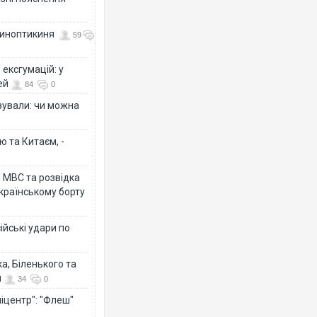
 синоптикиня
59
ексгумацій: у
ей
84
0
ізували: чи можна
ю та Китаєм, -
о МВС та розвідка
країнському борту
ійські удари по
а, Біленького та
й
34
0
іцентр": "Флеш"