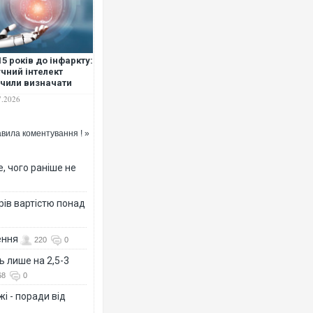
15 років до інфаркту:
чний інтелект
чили визначати
Росія атакувала Суми КАБам
ик шести серцево-
7.2026
торговельний центр, будинки,
инних хвороб за
ФОТО
им аналізом крові
вила коментування ! »
, чого раніше не
рів вартістю понад
ення
220
0
ь лише на 2,5-3
68
0
Топпосадовцю Повітряних С
підозру
і - поради від