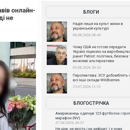
авів онлайн-
БЛОГИ
ді не
Надія лише на культ жінки в
українській культурі
06.08.2026 08:49
Чому США не готові передати
Україні ліцензію на виробництв
ракет Patriot: політика, безпека 
можливі альтернативи
03.08.2026 20:24
Перспектива: ЗСУ добомблять і
всі інші склади Wildberries
23.07.2026 11:31
БЛОГОСТРІЧКА
Американець одягнув 125 футболок і проб
марафон (NV)
07.08.2026, 06:31
Не ціни, не якість і не дефіцит: і у чому