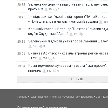
Зеленський доручив підготувати спеціальну санк
20:55
проти РФ
75
0
Чи відмовиться Україна від героїв УПА та Бандер
20:42
у Польщі відповів на ультиматуми Варшави
358
Колишній головний тренер "Шахтаря" очолив оди
20:33
клубів Саудівської Аравії
111
0
Зеленський підписав укази про звільнення ще чо
20:15
150
0
Битва за Арктику: як кремль втрачає регіон через 
20:01
– ГУР
659
0
Росія терміново шукає заміну своїм "Іскандерам":
19:54
причину
540
0
БІЛЬШЕ
Головна
•
Головні новини
•
Політика
•
Суспільство
•
Економіка
•
Світ
•
Кул
Всі новини належать їх правовласникам.