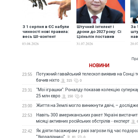
З 1 серпня в ЄС набули
Штучний інтелект і
За 
чинності нові правила:
дрони до 2027 року: Сі
шту
весь ШІ-контент
Цзіньпін поставив
нав
підлягає
армії Китаю нове
риз
03.08.2026
31.07.2026
20.0
обов'язковому
завдання
суд
маркуванню
одн
Пра
НОВИНИ
Потужний гавайський телескоп виявив на Сонці те
23:55
бачив ніхто
315
0
"Мої іграшки": Роналду показав колекцію суперка
23:31
25 млн євро
150
0
Життя на Землі могло виникнути двічі, – дослідж
23:00
Навіть 300 американських ракет Україні вистачит
22:53
місяці активних російських обстрілів - експерт
Як діяти пасажирам у разі загрози під час подорож
22:42
"Укрзалізниці"
81
0