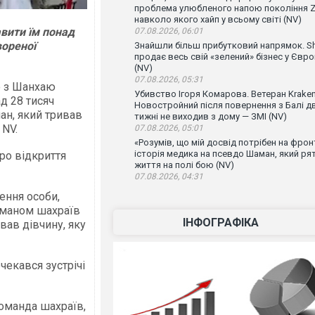
проблема улюбленого напою покоління Z
навколо якого хайп у всьому світі (NV)
вити їм понад
07.08.2026, 06:01
вореної
Знайшли більш прибутковий напрямок. Sh
продає весь свій «зелений» бізнес у Євро
(NV)
07.08.2026, 05:31
Лю з Шанхаю
Убивство Ігоря Комарова. Ветеран Krake
д 28 тисяч
Новостройний після повернення з Балі д
ан, який тривав
тижні не виходив з дому — ЗМІ (NV)
 NV.
07.08.2026, 05:01
«Розумів, що мій досвід потрібен на фронт
історія медика на псевдо Шаман, який ря
ро відкриття
життя на полі бою (NV)
07.08.2026, 04:31
ення особи,
обманом шахраїв
ІНФОГРАФІКА
вав дівчину, яку
очекався зустрічі
оманда шахраїв,