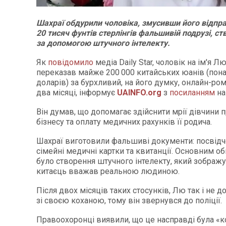
Шахраї обдурили чоловіка, змусивши його відпра
20 тисяч фунтів стерлінгів фальшивій подрузі, ст
за допомогою штучного інтелекту.
Як
повідомило
медіа Daily Star, чоловік на ім'я 
переказав майже 200 000 китайських юанів (пона
доларів) за бурхливий, на його думку, онлайн-ром
два місяці, інформує
UAINFO
.org
з
посиланням
на
Він думав, що допомагає здійснити мрії дівчини п
бізнесу та оплату медичних рахунків її родича.
Шахраї виготовили фальшиві документи: посвідч
сімейні медичні картки та квитанції. Основним 
було створення штучного інтелекту, який зображу
китаєць вважав реальною людиною.
Після двох місяців таких стосунків, Лю так і не д
зі своєю коханою, тому він звернувся до поліції.
Правоохоронці виявили, що це насправді була «к