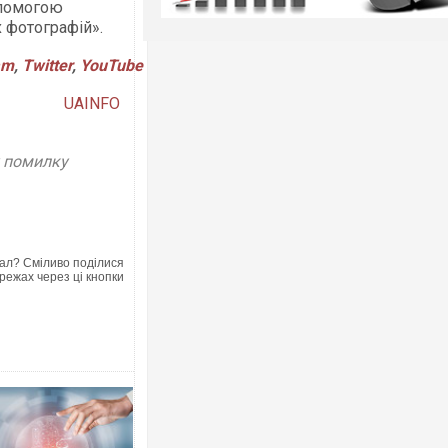
допомогою
 фотографій».
am
,
Twitter
,
YouTube
UAINFO
у помилку
ал? Сміливо поділися
режах через ці кнопки