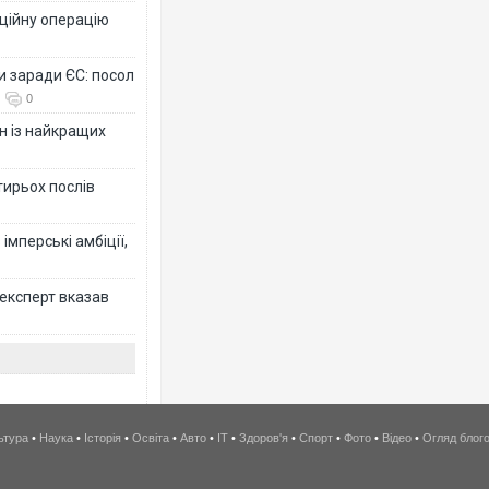
ційну операцію
и заради ЄС: посол
0
н із найкращих
тирьох послів
імперські амбіції,
 експерт вказав
ьтура
•
Наука
•
Історія
•
Освіта
•
Авто
•
IT
•
Здоров'я
•
Спорт
•
Фото
•
Відео
•
Огляд блог