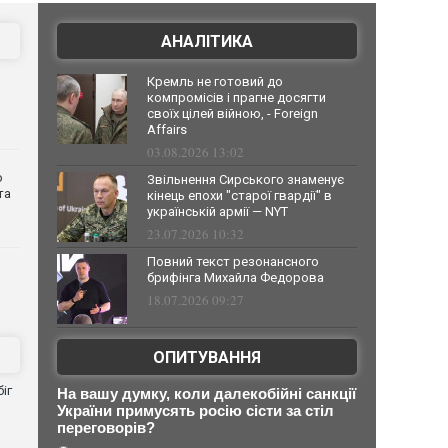
АНАЛІТИКА
Кремль не готовий до
компромісів і прагне досягти
своїх цілей війною, - Foreign
Affairs
03.08.2026 13:02
о
Звільнення Сирського знаменує
та
кінець епохи "старої гвардії" в
українській армії — NYT
23.07.2026 10:32
Повний текст резонансного
брифінга Михайла Федорова
18.07.2026 09:27
ОПИТУВАННЯ
іг
На вашу думку, коли далекобійні санкції
України примусять росію сісти за стіл
переговорів?