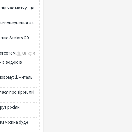
 під час матчу: ще
дає повернення на
ллю Stelato G9.
Гегсетом
86
0
 із водою в
-новому: Шмигаль
ся про зірок, які
рут росіян
рям можна буде