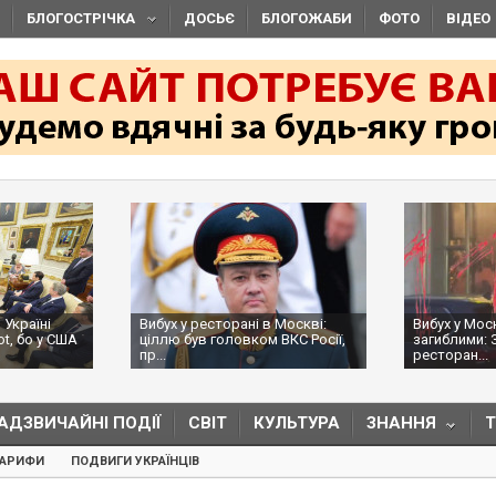
БЛОГОСТРІЧКА
ДОСЬЄ
БЛОГОЖАБИ
ФОТО
ВІДЕО
 Україні
Вибух у ресторані в Москві:
Вибух у Мос
ot, бо у США
ціллю був головком ВКС Росії,
загиблими: 
пр...
ресторан...
АДЗВИЧАЙНІ ПОДІЇ
СВІТ
КУЛЬТУРА
ЗНАННЯ
ТАРИФИ
ПОДВИГИ УКРАЇНЦІВ