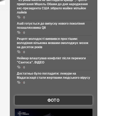
"65 років ніколи не виглядали краще", - фото-
привітання Мішель Обами до дня народження
екс-президента США зібрало майже мільйон
лайків
0
Audi готується до випуску нового покоління
позашляховика Q8
0
Рецепт молодості виявився простішим:
володіння кількома мовами омолоджує мозок
на десяток років
0
Неймар влаштував конфлікт після перемоги
"Сантоса". ВІДЕО
0
Достатньо було погладити: лемури на
Мадагаскарі стали жертвами людського вірусу
0
ФОТО