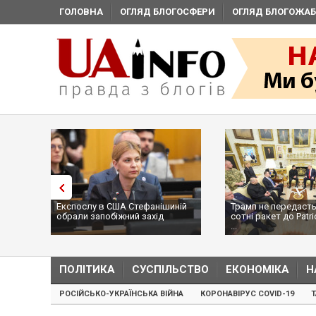
ГОЛОВНА
ОГЛЯД БЛОГОСФЕРИ
ОГЛЯД БЛОГОЖАБ
Експослу в США Стефанішиній
Трамп не передасть
обрали запобіжний захід
сотні ракет до Patri
...
ПОЛІТИКА
СУСПІЛЬСТВО
ЕКОНОМІКА
Н
РОСІЙСЬКО-УКРАЇНСЬКА ВІЙНА
КОРОНАВІРУС COVID-19