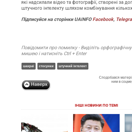
які надсилали відео та фотографії, створені за 
штучного інтелекту шляхом комбінування кількох
Підписуйся
на
сторінки
UAINFO
Facebook
,
Telegr
Повідомити про помилку - Виділіть орфографічн
мишею і натисніть Ctrl + Enter
шахраї
стосунки
штучний інтелект
Сподобався матері
ним в соцме
ІНШІ НОВИНИ ПО ТЕМІ