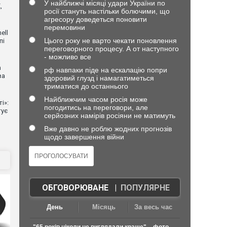
У найближчі місяці удари України по
,
росії стануть настільки болючими, що
агресору доведеться поновити
перемовини
ell
Цього року не варто чекати поновлення
пі
переговорного процесу. А от наступного
- можливо все
n
рф навпаки піде на ескалацію попри
ва
здоровий глузд і намагатиметься
триматися до останнього
Найближчим часом росія може
і»:
погодитись на переговори, але
тує
серйозних намірів росіяни не матимуть
Вже давно не роблю жодних прогнозів
щодо завершення війни
ОБГОВОРЮВАНЕ
|
ПОПУЛЯРНЕ
День
Місяць
За весь час