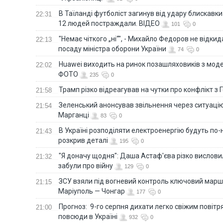
В Таїланді футболіст загинув від удару блискавки
22:31
12 людей постраждали. ВІДЕО
101
0
"Немає чіткого „ні“", - Михайло Федоров не відки
22:13
посаду міністра оборони України
74
0
Huawei виходить на ринок позашляховиків з моде
22:02
ФОТО
235
0
Трамп різко відреагував на чутки про конфлікт з 
21:58
Зеленський анонсував звільнення через ситуацію
21:54
Марганці
83
0
В Україні розподіляти електроенергію будуть по
21:43
розкрив деталі
195
0
"Я доначу щодня": Даша Астаф'єва різко висловила
21:32
забули про війну
129
0
ЗСУ взяли під вогневий контроль ключовий марш
21:15
Маріуполь — Чонгар
177
0
Прогноз: 9-го серпня дихати легко свіжим повіт
21:00
повсюди в Україні
932
0