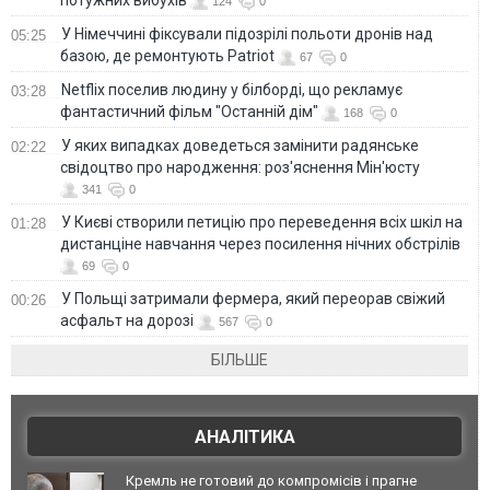
124
0
У Німеччині фіксували підозрілі польоти дронів над
05:25
базою, де ремонтують Patriot
67
0
Netflix поселив людину у білборді, що рекламує
03:28
фантастичний фільм "Останній дім"
168
0
У яких випадках доведеться замінити радянське
02:22
свідоцтво про народження: роз'яснення Мін'юсту
341
0
У Києві створили петицію про переведення всіх шкіл на
01:28
дистанціне навчання через посилення нічних обстрілів
69
0
У Польщі затримали фермера, який переорав свіжий
00:26
асфальт на дорозі
567
0
БІЛЬШЕ
АНАЛІТИКА
Кремль не готовий до компромісів і прагне