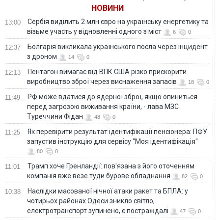
селі
НОВИНИ
Сербія виділить 2 млн євро на українську енергетику та
13:00
візьме участь у відновленні одного з міст
6
0
Болгарія викликала українського посла через інцидент
12:37
з дроном
14
0
Пентагон вимагає від ВПК США різко прискорити
12:13
виробництво зброї через виснаження запасів
18
0
РФ може вдатися до ядерної зброї, якщо опиниться
11:49
перед загрозою виживання країни, - лава МЗС
Туреччини Фідан
48
0
Як перевірити результат ідентифікації пенсіонера: ПФУ
11:25
запустив інструкцію для сервісу "Моя ідентифікація"
80
0
Трамп хоче Гренландії: пов'язана з його оточенням
11:01
компанія вже везе туди бурове обладнання
82
0
Наслідки масованої нічної атаки ракет та БПЛА: у
10:38
чотирьох районах Одеси зникло світло,
електротранспорт зупинено, є постраждалі
47
0