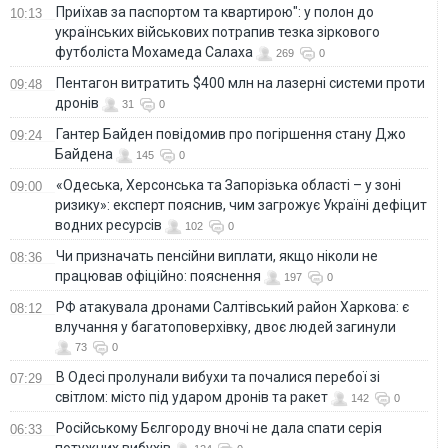
Приїхав за паспортом та квартирою": у полон до
10:13
українських військових потрапив тезка зіркового
футболіста Мохамеда Салаха
269
0
Пентагон витратить $400 млн на лазерні системи проти
09:48
дронів
31
0
Гантер Байден повідомив про погіршення стану Джо
09:24
Байдена
145
0
«Одеська, Херсонська та Запорізька області – у зоні
09:00
ризику»: експерт пояснив, чим загрожує Україні дефіцит
водних ресурсів
102
0
Чи призначать пенсійни виплати, якщо ніколи не
08:36
працював офіційно: пояснення
197
0
РФ атакувала дронами Салтівський район Харкова: є
08:12
влучання у багатоповерхівку, двоє людей загинули
73
0
В Одесі пролунали вибухи та почалися перебої зі
07:29
світлом: місто під ударом дронів та ракет
142
0
Російському Бєлгороду вночі не дала спати серія
06:33
потужних вибухів