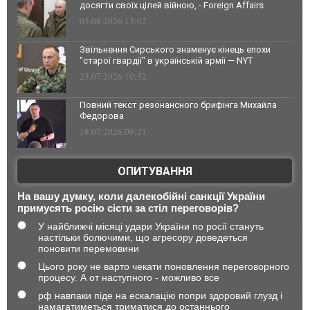
досягти своїх цілей війною, - Foreign Affairs
03.08.2026 13:02
Звільнення Сирського знаменує кінець епохи
"старої гвардії" в українській армії — NYT
23.07.2026 10:32
Повний текст резонансного брифінга Михайла
Федорова
18.07.2026 09:27
ОПИТУВАННЯ
На вашу думку, коли далекобійні санкції України
примусять росію сісти за стіл переговорів?
У найближчі місяці удари України по росії стануть
настільки болючими, що агресору доведеться
поновити перемовини
Цього року не варто чекати поновлення переговорного
процесу. А от наступного - можливо все
рф навпаки піде на ескалацію попри здоровий глузд і
намагатиметься триматися до останнього