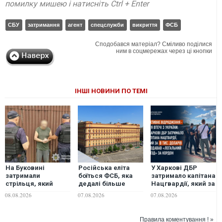
помилку мишею і натисніть Ctrl + Enter
СБУ
затримання
агент
спецслужби
викриття
ФСБ
Сподобався матеріал? Сміливо поділися
ним в соцмережах через ці кнопки
ІНШІ НОВИНИ ПО ТЕМІ
На Буковині
Російська еліта
У Харкові ДБР
затримали
боїться ФСБ, яка
затримало капітана
стрільця, який
дедалі більше
Нацгвардії, який за
поранив двох
виходить з-під
8 тис. доларів
08.08.2026
07.08.2026
07.08.2026
поліцейських і 11
контролю, -
продавав
днів
Bloomberg
"легальний виїзд"
переховувався в
за кордон
Правила коментування ! »