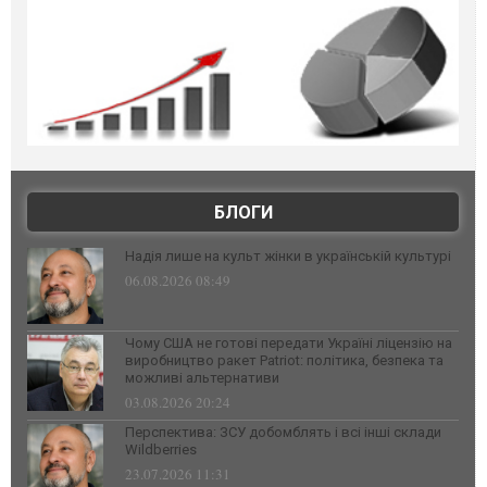
БЛОГИ
Надія лише на культ жінки в українській культурі
06.08.2026 08:49
Чому США не готові передати Україні ліцензію на
виробництво ракет Patriot: політика, безпека та
можливі альтернативи
03.08.2026 20:24
Перспектива: ЗСУ добомблять і всі інші склади
Wildberries
23.07.2026 11:31