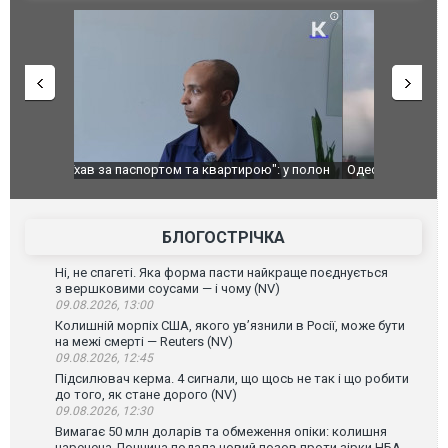
": у полон
Одесу накрила потужна злива з градом та
Вже вивели 
в тезка
ураганним вітром
позашляхов
лаха
БЛОГОСТРІЧКА
Ні, не спагеті. Яка форма пасти найкраще поєднується
з вершковими соусами — і чому (NV)
09.08.2026, 13:00
Колишній морпіх США, якого ув’язнили в Росії, може бути
на межі смерті — Reuters (NV)
09.08.2026, 12:45
Підсилювач керма. 4 сигнали, що щось не так і що робити
до того, як стане дорого (NV)
09.08.2026, 12:30
Вимагає 50 млн доларів та обмеження опіки: колишня
наречена Дончича подала новий позов проти зірки НБА