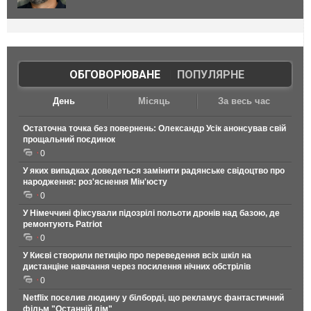
ОБГОВОРЮВАНЕ
|
ПОПУЛЯРНЕ
День
Місяць
За весь час
Остаточна точка без повернень: Олександр Усік анонсував свій
прощальний поєдинок
0
У яких випадках доведеться замінити радянське свідоцтво про
народження: роз'яснення Мін'юсту
0
У Німеччині фіксували підозрілі польоти дронів над базою, де
ремонтують Patriot
0
У Києві створили петицію про переведення всіх шкіл на
дистанціне навчання через посилення нічних обстрілів
0
Netflix поселив людину у білборді, що рекламує фантастичний
фільм "Останній дім"