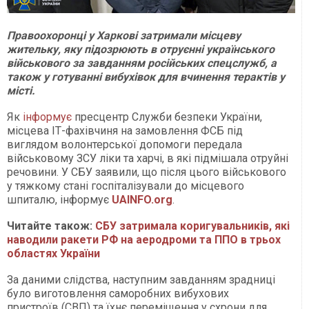
Правоохоронці у Харкові затримали місцеву
жительку, яку підозрюють в отруєнні українського
військового за завданням російських спецслужб, а
також у готуванні вибухівок для вчинення терактів у
місті.
Як
інформує
пресцентр Служби безпеки України,
місцева ІТ-фахівчиня на замовлення ФСБ під
виглядом волонтерської допомоги передала
військовому ЗСУ ліки та харчі, в які підмішала отруйні
речовини. У СБУ заявили, що після цього військового
у тяжкому стані госпіталізували до місцевого
шпиталю, інформує
UAINFO.org
.
Читайте також:
СБУ затримала коригувальників, які
наводили ракети РФ на аеродроми та ППО в трьох
областях України
За даними слідства, наступним завданням зрадниці
було виготовлення саморобних вибухових
пристроїв (СВП) та їхнє переміщення у схрони для