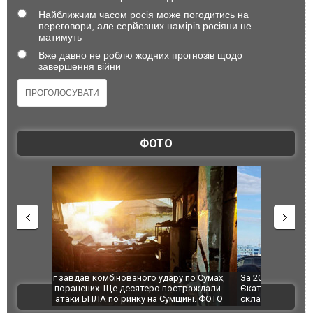
Найближчим часом росія може погодитись на
переговори, але серйозних намірів росіяни не
матимуть
Вже давно не роблю жодних прогнозів щодо
завершення війни
ФОТО
по Сумах,
За 2000 кілометрів від кордону з Україною: в
"Мої іграш
траждали
Єкатеринбурзі після атаки дронів загорівся
суперкарів
ВІДЕО
ині. ФОТО
склад Wildberries. ФОТО. ВІДЕО