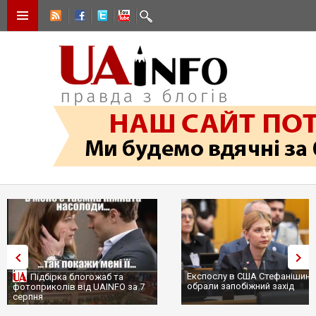
Експослу в США Стефанішині
Підбірка блогожаб та
обрали запобіжний захід
фотоприколів від UAINFO за 7
серпня