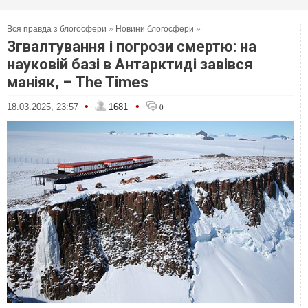
Вся правда з блогосфери
»
Новини блогосфери
»
Згвалтування і погрози смертю: на
науковій базі в Антарктиді завівся
маніяк, – The Times
•
•
18.03.2025, 23:57
1681
0