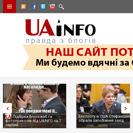
Експослу в США Стефанішині
Підбірка блогожаб та
обрали запобіжний захід
фотоприколів від UAINFO за 7
серпня