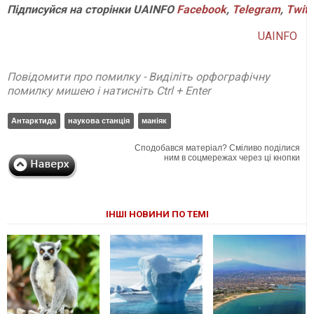
Підписуйся
на
сторінки
UAINFO
Facebook
,
Telegram
,
Twitt
UAINFO
Повідомити про помилку - Виділіть орфографічну
помилку мишею і натисніть Ctrl + Enter
Антарктида
наукова станція
маніяк
Сподобався матеріал? Сміливо поділися
ним в соцмережах через ці кнопки
ІНШІ НОВИНИ ПО ТЕМІ