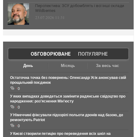
Перспектива: ЗСУ добомблять і всі інші склади
Wildberries
23.07.2026 11:31
ОБГОВОРЮВАНЕ
|
ПОПУЛЯРНЕ
День
Місяць
За весь час
Остаточна точка без повернень: Олександр Усік анонсував свій
прощальний поєдинок
0
У яких випадках доведеться замінити радянське свідоцтво про
народження: роз'яснення Мін'юсту
0
У Німеччині фіксували підозрілі польоти дронів над базою, де
ремонтують Patriot
0
У Києві створили петицію про переведення всіх шкіл на