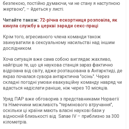
безпекою, постійно думаючи, чи не стану я наступною
жертвою", – йдеться у листі.
Читайте також:
72-річна ескортниця розповіла, як
кинула службу в церкві заради секс-праці
Крім того, агресивного члена команди також
звинуватили в сексуальному насильстві над іншим
дослідником.
Хоча ситуація вже сама собою виглядає жахливо,
найгірше те, що ця наукова станція зараз фактично
відрізана від світу, адже розташована в Антарктиді, де
якраз почалася сувора антарктична "осінь". Через
складні погодні умови евакуаційну команду навряд чи
вдасться надіслати раніше, ніж через 10 місяців.
Уряд ПАР вже обговорив з представниками Норвегії
та Німеччини можливість "термінового втручання",
оскільки ці країни мають власні наукові бази у
відносній близькості від Sanae IV – приблизно за 300
кілометрів.