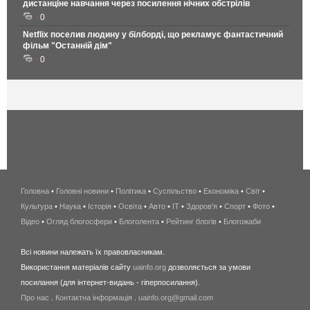
дистанціне навчання через посилення нічних обстрілів
0
Netflix поселив людину у білборді, що рекламує фантастичний
фільм "Останній дім"
0
Головна
•
Головні новини
•
Політика
•
Суспільство
•
Економіка
беспроводной
•
Світ
•
Культура
•
Наука
•
Історія
•
Освіта
•
Авто
•
IT
•
Здоров'я
интернет
•
Спорт
•
Фото
•
Відео
•
Огляд блогосфери
•
Блоголента
•
Рейтинг блогів
киев
•
Блогожаби
и
Всі новини належать їх правовласникам.
область
Використання матеріалів сайту
uainfo.org
дозволяється за умови
wimax
посилання (для інтернет-видань - гіперпосилання).
интернет
Про нас
.
Контактна інформація
.
uainfo.org@gmail.com
в