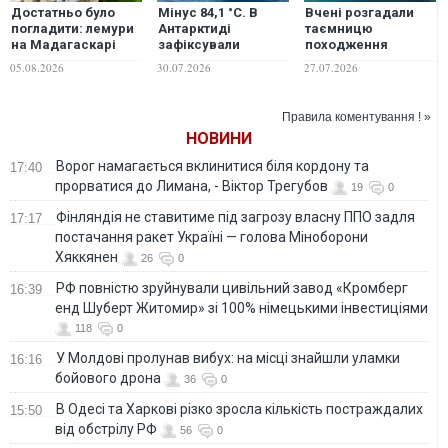
Достатньо було
Мінус 84,1 °C. В
Вчені розгадали
погладити: лемури
Антарктиді
таємницю
на Мадагаскарі
зафіксували
походження
стали жертвами
найнижчу
найактивнішого
05.08.2026
30.07.2026
27.07.2026
людського вірусу
температуру на
вулкана Європи
Землі з 2012 року
Правила коментування ! »
НОВИНИ
Ворог намагається вклинитися біля кордону та
17:40
прорватися до Лимана, - Віктор Трегубов
19
0
Фінляндія не ставитиме під загрозу власну ППО задля
17:17
постачання ракет Україні — голова Міноборони
Хяккянен
26
0
РФ повністю зруйнували цивільний завод «Кромберг
16:39
енд Шуберт Житомир» зі 100% німецькими інвестиціями
118
0
У Молдові пролунав вибух: на місці знайшли уламки
16:16
бойового дрона
36
0
В Одесі та Харкові різко зросла кількість постраждалих
15:50
від обстрілу РФ
56
0