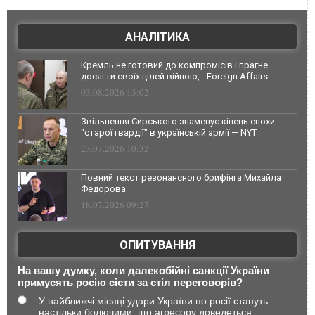
АНАЛІТИКА
Кремль не готовий до компромісів і прагне
досягти своїх цілей війною, - Foreign Affairs
03.08.2026 13:02
Звільнення Сирського знаменує кінець епохи
"старої гвардії" в українській армії — NYT
23.07.2026 10:32
Повний текст резонансного брифінга Михайла
Федорова
18.07.2026 09:27
ОПИТУВАННЯ
На вашу думку, коли далекобійні санкції України
примусять росію сісти за стіл переговорів?
У найближчі місяці удари України по росії стануть
настільки болючими, що агресору доведеться