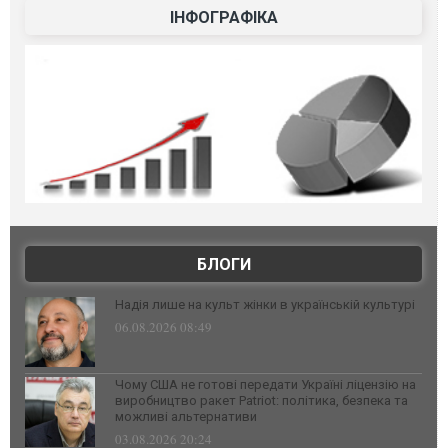
ІНФОГРАФІКА
БЛОГИ
Надія лише на культ жінки в українській культурі
06.08.2026 08:49
Чому США не готові передати Україні ліцензію на
виробництво ракет Patriot: політика, безпека та
можливі альтернативи
03.08.2026 20:24