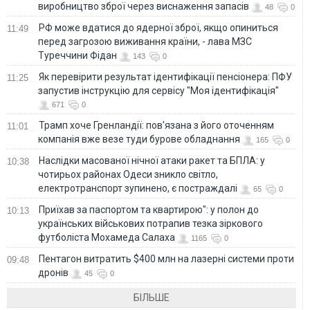
виробництво зброї через виснаження запасів
48
0
РФ може вдатися до ядерної зброї, якщо опиниться
11:49
перед загрозою виживання країни, - лава МЗС
Туреччини Фідан
143
0
Як перевірити результат ідентифікації пенсіонера: ПФУ
11:25
запустив інструкцію для сервісу "Моя ідентифікація"
671
0
Трамп хоче Гренландії: пов'язана з його оточенням
11:01
компанія вже везе туди бурове обладнання
165
0
Наслідки масованої нічної атаки ракет та БПЛА: у
10:38
чотирьох районах Одеси зникло світло,
електротранспорт зупинено, є постраждалі
65
0
Приїхав за паспортом та квартирою": у полон до
10:13
українських військових потрапив тезка зіркового
футболіста Мохамеда Салаха
1165
0
Пентагон витратить $400 млн на лазерні системи проти
09:48
дронів
45
0
БІЛЬШЕ