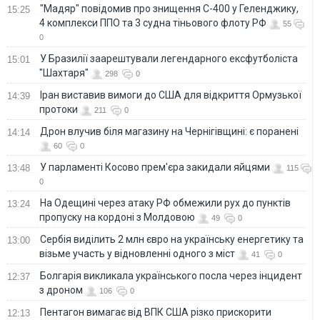
"Мадяр" повідомив про знищення С-400 у Геленджику,
15:25
4 комплекси ППО та 3 судна тіньового флоту РФ
55
0
У Бразилії заарештували легендарного ексфутболіста
15:01
"Шахтаря"
298
0
Іран виставив вимоги до США для відкриття Ормузької
14:39
протоки
211
0
Дрон влучив біля магазину на Чернігівщині: є поранені
14:14
60
0
У парламенті Косово прем'єра закидали яйцями
13:48
115
0
На Одещині через атаку РФ обмежили рух до пунктів
13:24
пропуску на кордоні з Молдовою
49
0
Сербія виділить 2 млн євро на українську енергетику та
13:00
візьме участь у відновленні одного з міст
41
0
Болгарія викликала українського посла через інцидент
12:37
з дроном
106
0
Пентагон вимагає від ВПК США різко прискорити
12:13