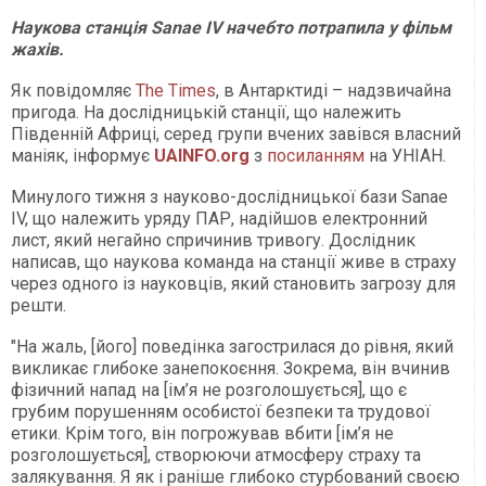
Наукова станція Sanae IV начебто потрапила у фільм
жахів.
Як повідомляє
The Times
, в Антарктиді – надзвичайна
пригода. На дослідницькій станції, що належить
Південній Африці, серед групи вчених завівся власний
маніяк, інформує
UAINFO.org
з
посиланням
на УНІАН.
Минулого тижня з науково-дослідницької бази Sanae
IV, що належить уряду ПАР, надійшов електронний
лист, який негайно спричинив тривогу. Дослідник
написав, що наукова команда на станції живе в страху
через одного із науковців, який становить загрозу для
решти.
"На жаль, [його] поведінка загострилася до рівня, який
викликає глибоке занепокоєння. Зокрема, він вчинив
фізичний напад на [ім’я не розголошується], що є
грубим порушенням особистої безпеки та трудової
етики. Крім того, він погрожував вбити [ім’я не
розголошується], створюючи атмосферу страху та
залякування. Я як і раніше глибоко стурбований своєю