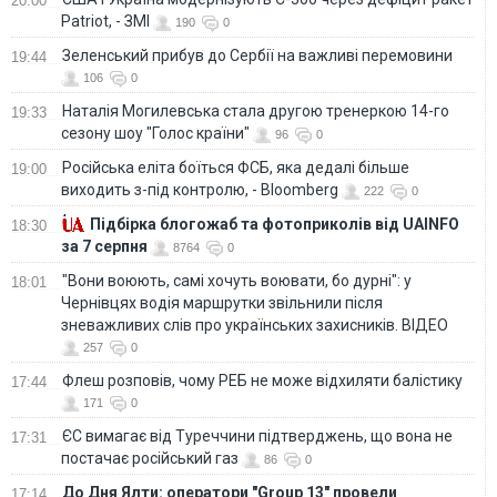
20:00
Patriot, - ЗМІ
190
0
Зеленський прибув до Сербії на важливі перемовини
19:44
106
0
Наталія Могилевська стала другою тренеркою 14-го
19:33
сезону шоу "Голос країни"
96
0
Російська еліта боїться ФСБ, яка дедалі більше
19:00
виходить з-під контролю, - Bloomberg
222
0
Підбірка блогожаб та фотоприколів від UAINFO
18:30
за 7 серпня
8764
0
"Вони воюють, самі хочуть воювати, бо дурні": у
18:01
Чернівцях водія маршрутки звільнили після
зневажливих слів про українських захисників. ВІДЕО
257
0
Флеш розповів, чому РЕБ не може відхиляти балістику
17:44
171
0
ЄС вимагає від Туреччини підтверджень, що вона не
17:31
постачає російський газ
86
0
До Дня Ялти: оператори "Group 13" провели
17:14