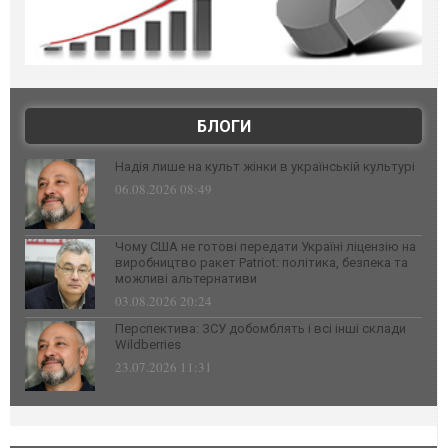
БЛОГИ
Надія лише на культ жінки в українській культурі
06.08.2026 08:49
Чому США не готові передати Україні ліцензію на
виробництво ракет Patriot: політика, безпека та
можливі альтернативи
03.08.2026 20:24
Перспектива: ЗСУ добомблять і всі інші склади
Wildberries
23.07.2026 11:31