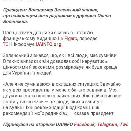
Президент Володимир Зеленський заявив,
що найкращим його радником є дружина Олена
Зеленська.
Про це глава держави сказав в інтерв’ю
французькому виданню
Le Figaro
, передає
ТСН
, інформує
UAINFO.org
.
Зеленський зізнався, що, як і всі люди, має сумніви.
В таких випадках він дозволяє собі керуватись
цінностями й законами, розмірковує, як буде краще
для України і її людей.
«Але я не сумніваюся в складних ситуаціях. Звичайно,
як у всіх президентів, у мене є багато радників. Моя
дружина стала однією з найкращих. Але найкорисніші
люди у важкі часи — це люди, яких я запитую
на вулиці. Їхні рекомендації іноді кращі, ніж
рекомендації моїх радників», — сказав президент.
Підписуйся
на
сторінки
UAINFO
Facebook
,
Telegram
,
Twitt