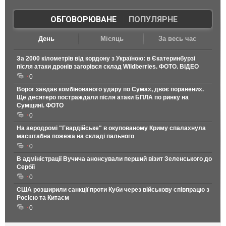
ОБГОВОРЮВАНЕ
|
ПОПУЛЯРНЕ
День
Місяць
За весь час
За 2000 кілометрів від кордону з Україною: в Єкатеринбурзі
після атаки дронів загорівся склад Wildberries. ФОТО. ВІДЕО
0
Ворог завдав комбінованого удару по Сумах, двоє поранених.
Ще десятеро постраждали після атаки БПЛА по ринку на
Сумщині. ФОТО
0
На аеродромі "Гвардійське" в окупованому Криму спалахнула
масштабна пожежа на складі пального
0
В адміністрації Вучича анонсували перший візит Зеленського до
Сербії
0
США розширили санкції проти Куби через військову співпрацю з
Росією та Китаєм
0