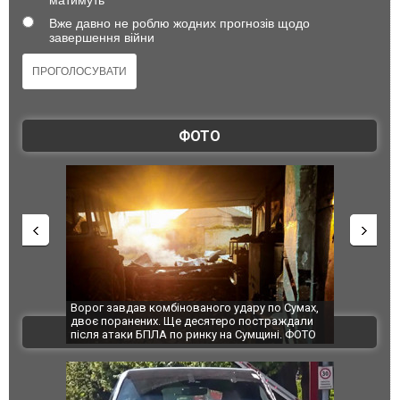
Вже давно не роблю жодних прогнозів щодо
завершення війни
ФОТО
по Сумах,
За 2000 кілометрів від кордону з Україною: в
"Мої іграш
траждали
Єкатеринбурзі після атаки дронів загорівся
суперкарів
ВІДЕО
ині. ФОТО
склад Wildberries. ФОТО. ВІДЕО