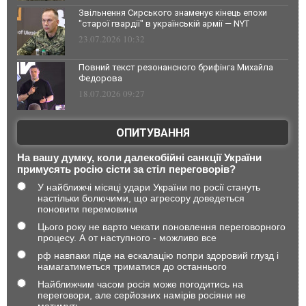
Звільнення Сирського знаменує кінець епохи
"старої гвардії" в українській армії — NYT
23.07.2026 10:32
Повний текст резонансного брифінга Михайла
Федорова
18.07.2026 09:27
ОПИТУВАННЯ
На вашу думку, коли далекобійні санкції України
примусять росію сісти за стіл переговорів?
У найближчі місяці удари України по росії стануть
настільки болючими, що агресору доведеться
поновити перемовини
Цього року не варто чекати поновлення переговорного
процесу. А от наступного - можливо все
рф навпаки піде на ескалацію попри здоровий глузд і
намагатиметься триматися до останнього
Найближчим часом росія може погодитись на
переговори, але серйозних намірів росіяни не
матимуть