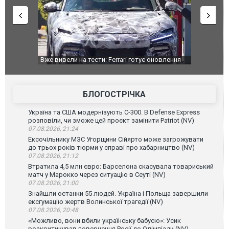
оновлення
Вийшов трейлер нової екранізації легендарного
Зеленський
фільму "Афера Томаса Крауна"
перемовин
БЛОГОСТРІЧКА
Україна та США модернізують С-300. В Defense Express
розповіли, чи зможе цей проєкт замінити Patriot (NV)
07.08.2026, 21:24
Ексочільнику МЗС Угорщини Сійярто може загрожувати
до трьох років тюрми у справі про хабарництво (NV)
07.08.2026, 21:12
Втратила 4,5 млн євро: Барселона скасувала товариський
матч у Марокко через ситуацію в Сеуті (NV)
07.08.2026, 21:00
Знайшли останки 55 людей. Україна і Польща завершили
ексгумацію жертв Волинської трагедії (NV)
07.08.2026, 20:48
«Можливо, вони вбили українську бабусю»: Усик
розкритикував повернення Росії до Олімпіади (NV)