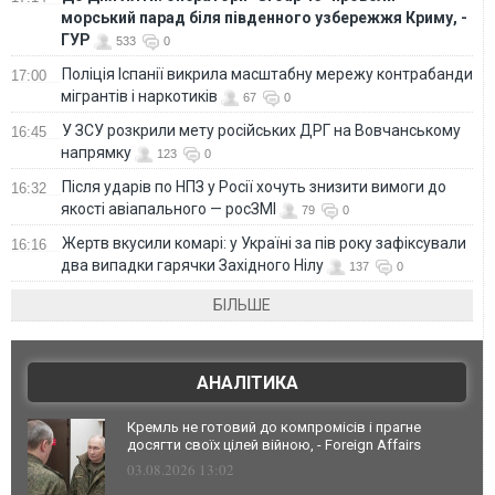
морський парад біля південного узбережжя Криму, -
ГУР
533
0
Поліція Іспанії викрила масштабну мережу контрабанди
17:00
мігрантів і наркотиків
67
0
У ЗСУ розкрили мету російських ДРГ на Вовчанському
16:45
напрямку
123
0
Після ударів по НПЗ у Росії хочуть знизити вимоги до
16:32
якості авіапального — росЗМІ
79
0
Жертв вкусили комарі: у Україні за пів року зафіксували
16:16
два випадки гарячки Західного Нілу
137
0
БІЛЬШЕ
АНАЛІТИКА
Кремль не готовий до компромісів і прагне
досягти своїх цілей війною, - Foreign Affairs
03.08.2026 13:02