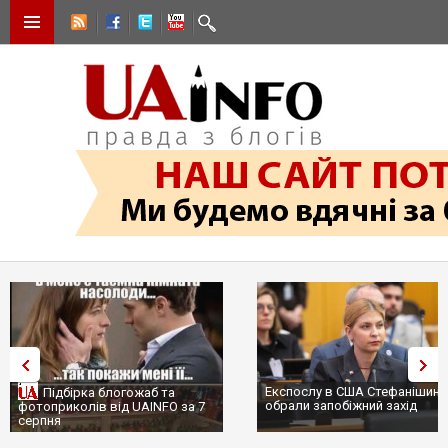
Експослу в США Стефанішині
Підбірка блогожаб та
обрали запобіжний захід
фотоприколів від UAINFO за 7
серпня