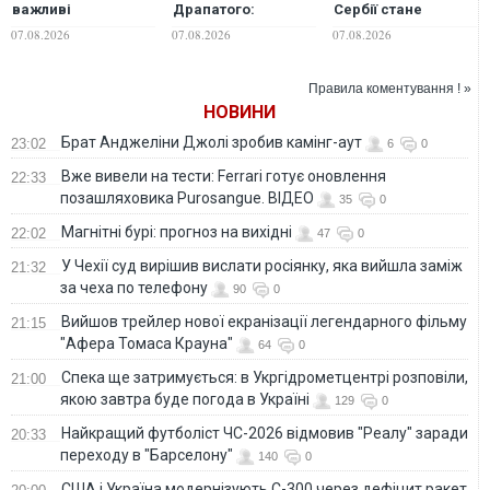
важливі
Драпатого:
Сербії стане
перемовини
обговорили
"ляпасом
07.08.2026
07.08.2026
07.08.2026
питання захисту
росіянам" — ЗМІ
Донеччини,
антибалістику,
Правила коментування ! »
далекобійні санкції
НОВИНИ
та кадрові питання
Брат Анджеліни Джолі зробив камінг-аут
23:02
6
0
Вже вивели на тести: Ferrari готує оновлення
22:33
позашляховика Purosangue. ВІДЕО
35
0
Магнітні бурі: прогноз на вихідні
22:02
47
0
У Чехії суд вирішив вислати росіянку, яка вийшла заміж
21:32
за чеха по телефону
90
0
Вийшов трейлер нової екранізації легендарного фільму
21:15
"Афера Томаса Крауна"
64
0
Спека ще затримується: в Укргідрометцентрі розповіли,
21:00
якою завтра буде погода в Україні
129
0
Найкращий футболіст ЧС-2026 відмовив "Реалу" заради
20:33
переходу в "Барселону"
140
0
США і Україна модернізують С-300 через дефіцит ракет