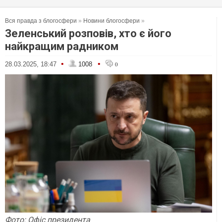
Вся правда з блогосфери
»
Новини блогосфери
»
Зеленський розповів, хто є його
найкращим радником
•
•
28.03.2025, 18:47
1008
0
Фото: Офіс президента