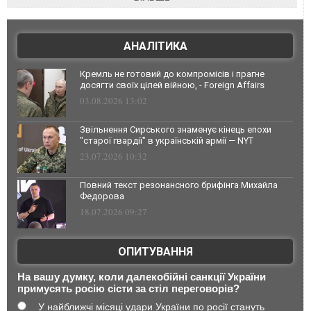
АНАЛІТИКА
Кремль не готовий до компромісів і прагне
досягти своїх цілей війною, - Foreign Affairs
03.08.2026 13:02
Звільнення Сирського знаменує кінець епохи
"старої гвардії" в українській армії — NYT
23.07.2026 10:32
Повний текст резонансного брифінга Михайла
Федорова
18.07.2026 09:27
ОПИТУВАННЯ
На вашу думку, коли далекобійні санкції України
примусять росію сісти за стіл переговорів?
У найближчі місяці удари України по росії стануть