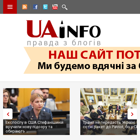
Експослу в США Стефанішиній
Трамп не передасть Україні
вручили нову підозру та
сотні ракет до Patriot, бо у С
обирають...
...