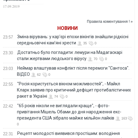
шпионский пул
17.09.2019
англоязычных
стран
Правила коментування ! »
НОВИНИ
Зміна вірувань: у кар'єрі епохи вікінгів знайшли рідкісні
23:57
середньовічні кам’яні хрести
35
0
Достатньо було погладити: лемури на Мадагаскарі
23:30
стали жертвами людського вірусу
70
0
Неймар влаштував конфлікт після перемоги "Сантоса".
23:03
ВІДЕО
62
0
"Росія користується вікном можливостей", - Майкл
22:55
Кларк заявив про критичний дефіцит протибалістичних
ракет в Україні
74
0
"65 років ніколи не виглядали краще", - фото-
22:42
привітання Мішель Обами до дня народження екс-
президента США зібрало майже мільйон лайків
163
0
Рецепт молодості виявився простішим: володіння
22:31