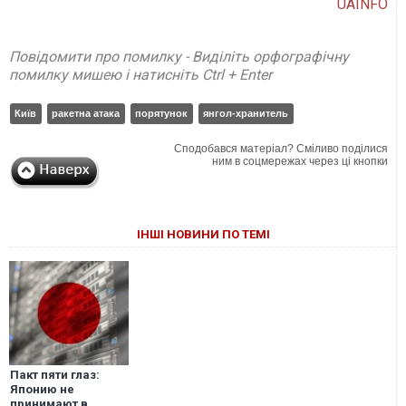
UAINFO
Повідомити про помилку - Виділіть орфографічну
помилку мишею і натисніть Ctrl + Enter
Київ
ракетна атака
порятунок
янгол-хранитель
Сподобався матеріал? Сміливо поділися
ним в соцмережах через ці кнопки
ІНШІ НОВИНИ ПО ТЕМІ
Пакт пяти глаз:
Японию не
принимают в