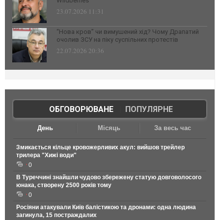
Wildberries
23.07.2026 11:31
“Нова кров” чи вимушений хід? Чому Драпатий
очолив ЗСУ на піку суспільних протестів
22.07.2026 20:36
ОБГОВОРЮВАНЕ
|
ПОПУЛЯРНЕ
День
Місяць
За весь час
Змикається кільце кровожерливих акул: вийшов трейлер
трилера "Хижі води"
0
В Туреччині знайшли чудово збережену статую довговолосого
юнака, створену 2500 років тому
0
Росіяни атакували Київ балістикою та дронами: одна людина
загинула, 15 постраждалих