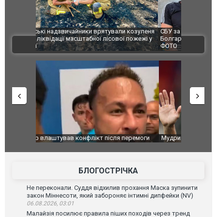
и козуленя
СБУ за сприяння Нацполіції та правоохоронців
Росіяни ат
ї пожежі у
Болгарії затримала міжнародного наркобарона.
одна людин
ВІДЕО
ФОТО
перемоги
Мудрик провів перший матч за "Челсі" після
Українські
допінгової дискваліфікації. ВІДЕО
під час лік
Франції
БЛОГОСТРІЧКА
Не переконали. Суддя відхилив прохання Маска зупинити
закон Міннесоти, який забороняє інтимні дипфейки (NV)
06.08.2026, 03:01
Малайзія посилює правила піших походів через тренд