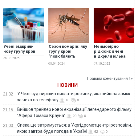
Учені відкрили
Сезон комарів: яку
Неймовірно
нову групу крові
групу крові
рідкісні: вчені
"полюбляють
відкрили кілька
28.06.2025
кровопивці"
нових груп крові
08.04.2024
07.10.2022
Правила коментування ! »
НОВИНИ
У Чехії суд вирішив вислати росіянку, яка вийшла заміж
21:32
за чеха по телефону
10
0
Вийшов трейлер нової екранізації легендарного фільму
21:15
"Афера Томаса Крауна"
20
0
Спека ще затримується: в Укргідрометцентрі розповіли,
21:00
якою завтра буде погода в Україні
62
0