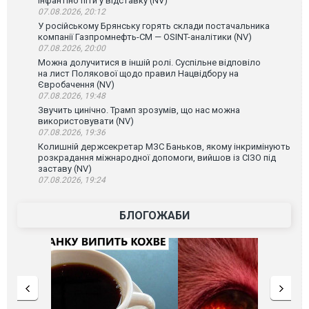
Інфантіно піти у відставку (NV)
07.08.2026, 20:12
У російському Брянську горять склади постачальника
компанії Газпромнефть-СМ — OSINT-аналітики (NV)
07.08.2026, 20:00
Можна долучитися в іншій ролі. Суспільне відповіло
на лист Полякової щодо правил Нацвідбору на
Євробачення (NV)
07.08.2026, 19:48
Звучить цинічно. Трамп зрозумів, що нас можна
використовувати (NV)
07.08.2026, 19:36
Колишній держсекретар МЗС Баньков, якому інкримінують
розкрадання міжнародної допомоги, вийшов із СІЗО під
заставу (NV)
07.08.2026, 19:24
БЛОГОЖАБИ