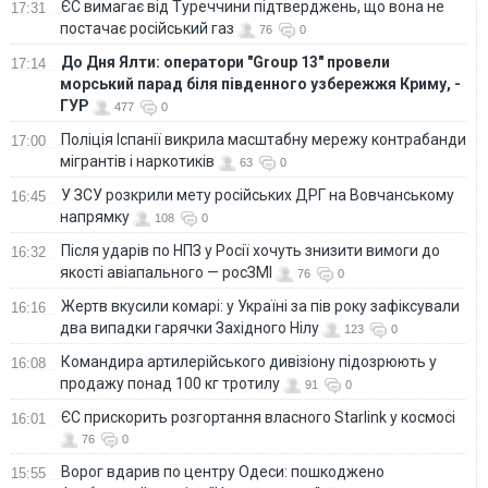
ЄС вимагає від Туреччини підтверджень, що вона не
17:31
постачає російський газ
76
0
До Дня Ялти: оператори "Group 13" провели
17:14
морський парад біля південного узбережжя Криму, -
ГУР
477
0
Поліція Іспанії викрила масштабну мережу контрабанди
17:00
мігрантів і наркотиків
63
0
У ЗСУ розкрили мету російських ДРГ на Вовчанському
16:45
напрямку
108
0
Після ударів по НПЗ у Росії хочуть знизити вимоги до
16:32
якості авіапального — росЗМІ
76
0
Жертв вкусили комарі: у Україні за пів року зафіксували
16:16
два випадки гарячки Західного Нілу
123
0
Командира артилерійського дивізіону підозрюють у
16:08
продажу понад 100 кг тротилу
91
0
ЄС прискорить розгортання власного Starlink у космосі
16:01
76
0
Ворог вдарив по центру Одеси: пошкоджено
15:55