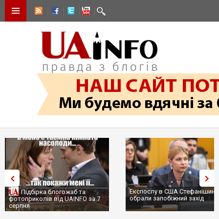
Експослу в США Стефанішині
Підбірка блогожаб та
обрали запобіжний захід
фотоприколів від UAINFO за 7
серпня