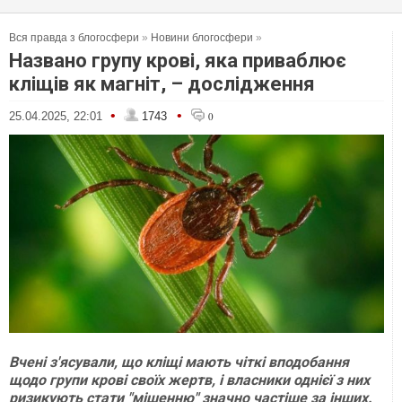
Вся правда з блогосфери
»
Новини блогосфери
»
Названо групу крові, яка приваблює
кліщів як магніт, – дослідження
•
•
25.04.2025, 22:01
1743
0
Вчені з'ясували, що кліщі мають чіткі вподобання
щодо групи крові своїх жертв, і власники однієї з них
ризикують стати "мішенню" значно частіше за інших.