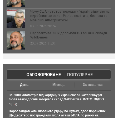
Чому США не готові передати Україні ліцензію на
виробництво ракет Patriot: політика, безпека та
можливі альтернативи
03.08.2026 20:24
Перспектива: ЗСУ добомблять і всі інші склади
Wildberries
23.07.2026 11:31
ОБГОВОРЮВАНЕ
|
ПОПУЛЯРНЕ
День
Місяць
За весь час
За 2000 кілометрів від кордону з Україною: в Єкатеринбурзі
після атаки дронів загорівся склад Wildberries. ФОТО. ВІДЕО
0
Ворог завдав комбінованого удару по Сумах, двоє поранених.
Ще десятеро постраждали після атаки БПЛА по ринку на