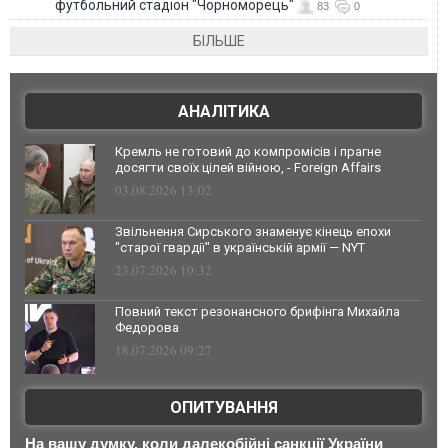
футбольний стадіон "Чорноморець"
83
0
БІЛЬШЕ
АНАЛІТИКА
Кремль не готовий до компромісів і прагне
досягти своїх цілей війною, - Foreign Affairs
03.08.2026 13:02
Звільнення Сирського знаменує кінець епохи
"старої гвардії" в українській армії — NYT
23.07.2026 10:32
Повний текст резонансного брифінга Михайла
Федорова
18.07.2026 09:27
ОПИТУВАННЯ
На вашу думку, коли далекобійні санкції України