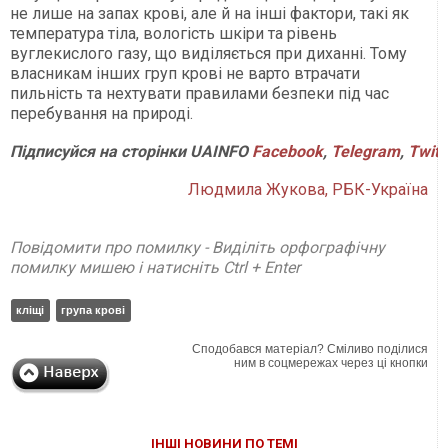
не лише на запах крові, але й на інші фактори, такі як
температура тіла, вологість шкіри та рівень
вуглекислого газу, що виділяється при диханні. Тому
власникам інших груп крові не варто втрачати
пильність та нехтувати правилами безпеки під час
перебування на природі.
Підписуйся
на
сторінки
UAINFO
Facebook
,
Telegram
,
Twitt
Людмила Жукова, РБК-Україна
Повідомити про помилку - Виділіть орфографічну
помилку мишею і натисніть Ctrl + Enter
кліщі
група крові
Сподобався матеріал? Сміливо поділися
ним в соцмережах через ці кнопки
ІНШІ НОВИНИ ПО ТЕМІ