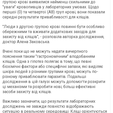
групою крові виявилися найменш схильними до
"уваги" кровопивців у лабораторних умовах. Щодо
першої (0) та четвертої (АВ) груп крові, вони показали
середні результати привабливості для кліщів.
"Люди з другою групою крові повинні бути особливо
обережними та вживати додаткових заходів для
захисту від кліщів", - розповіла авторка дослідження,
доктор Алена Заковська.
Вчені поки що не можуть надати вичерпного
пояснення таким "гастрономічним" вподобанням
кліщів. Одна з гіпотез полягає в тому, що певні
біохімічні фактори або специфічні запахи, які виділяє
шкіра людей з різними групами крові, можуть по-
різному приваблювати паразитів. Подальші
дослідження в цій галузі можуть допомогти розкрити
ці механізми та розробити нові, більш ефективні
засоби захисту від кліщів.
Важливо зазначити, що результати лабораторних
досліджень не завжди повністю відображають
ситуацію в реальному середовищі. Кліщі орієнтуються