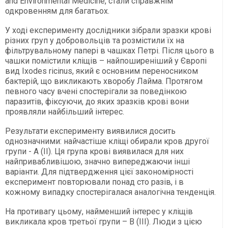
and Environmental Medicine, стали справжнім
одкровенням для багатьох.
У ході експерименту дослідники зібрали зразки крові
різних груп у добровольців та розмістили їх на
фільтрувальному папері в чашках Петрі. Після цього в
чашки помістили кліщів – найпоширеніший у Європі
вид Ixodes ricinus, який є основним переносником
бактерій, що викликають хворобу Лайма. Протягом
певного часу вчені спостерігали за поведінкою
паразитів, фіксуючи, до яких зразків крові вони
проявляли найбільший інтерес.
Результати експерименту виявилися досить
однозначними: найчастіше кліщі обирали кров другої
групи - А (II). Ця група крові виявилася для них
найпривабливішою, значно випереджаючи інші
варіанти. Для підтвердження цієї закономірності
експеримент повторювали понад сто разів, і в
кожному випадку спостерігалася аналогічна тенденція.
На противагу цьому, найменший інтерес у кліщів
викликала кров третьої групи – В (III). Люди з цією