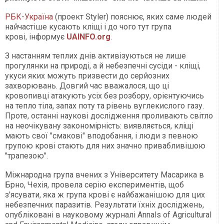
РБК-Україна
(проект Styler) пояснює, яких саме людей
найчастіше кусають кліщі і до чого тут група
крові, інформує
UAINFO.org
.
З настанням теплих днів активізуються не лише
прогулянки на природі, а й небезпечні сусіди - кліщі,
укуси яких можуть призвести до серйозних
захворювань. Довгий час вважалося, що ці
кровопивці атакують усіх без розбору, орієнтуючись
на тепло тіла, запах поту та рівень вуглекислого газу.
Проте, останні наукові дослідження проливають світло
на неочікувану закономірність: виявляється, кліщі
мають свої "смакові" вподобання, і люди з певною
групою крові стають для них значно привабливішою
"трапезою".
Міжнародна група вчених з Університету Масарика в
Брно, Чехія, провела серію експериментів, щоб
з'ясувати, яка ж група крові є найбажанішою для цих
небезпечних паразитів. Результати їхніх досліджень,
опубліковані в науковому журналі Annals of Agricultural