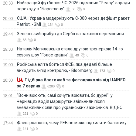
Найкращий футболіст ЧС-2026 відмовив "Реалу" заради
20:33
переходу в "Барселону"
68
0
США і Україна модернізують С-300 через дефіцит ракет
20:00
Patriot, - ЗМІ
134
0
Зеленський прибув до Сербії на важливі перемовини
19:44
83
0
Наталія Могилевська стала другою тренеркою 14-го
19:33
сезону шоу "Голос країни"
49
0
Російська еліта боїться ФСБ, яка дедалі більше
19:00
виходить з-під контролю, - Bloomberg
173
0
Підбірка блогожаб та фотоприколів від UAINFO
18:30
за 7 серпня
6280
0
"Вони воюють, самі хочуть воювати, бо дурні": у
18:01
Чернівцях водія маршрутки звільнили після
зневажливих слів про українських захисників. ВІДЕО
221
0
Флеш розповів, чому РЕБ не може відхиляти балістику
17:44
141
0