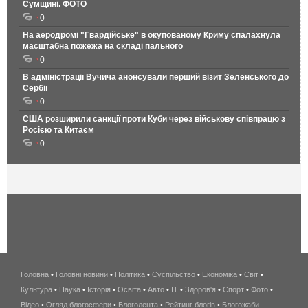
Сумщині. ФОТО
0
На аеродромі "Гвардійське" в окупованому Криму спалахнула
масштабна пожежа на складі пального
0
В адміністрації Вучича анонсували перший візит Зеленського до
Сербії
0
США розширили санкції проти Куби через військову співпрацю з
Росією та Китаєм
0
Головна
•
Головні новини
•
Політика
•
Суспільство
•
Економіка
беспроводной
•
Світ
•
Культура
•
Наука
•
Історія
•
Освіта
•
Авто
•
IT
•
Здоров'я
интернет
•
Спорт
•
Фото
•
Відео
•
Огляд блогосфери
•
Блоголента
•
Рейтинг блогів
киев
•
Блогожаби