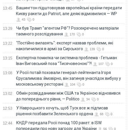
Вашингтон підштовхував європейські країни передати
13:45
Києву ракети до Patriot, але деякі відмовилися — WP
43
0
Чи був Трамп "агентом РФ"? Розсекречено матеріали
13:29
таємного розслідування
170
0
"Постійно вилазять": експерт назвав проблеми, які
13:22
накопичилися в армії за Сирського
139
0
Eкспертна помилка чи системна проблема - Гетьман
13:15
Іван Виговський поза "Тисячовесною"?!
107
0
У Росії потай поховали генерал-лейтенанта Ігоря
13:08
Єрусалимова: ймовірно, він загинув унаслідок вибуху у
московському ресторані
104
0
Обмін розвідданими між США та Україною відновився
13:02
до попереднього рівня, — Politico
34
0
У Навроцького хочуть, щоб Туск все ж підписав
12:53
рішення позбавити Зеленського ордена
68
0
КНДР передала Росії понад 100 ракет: в ISW
12:44
попередили про нову загрозу для України
56
0