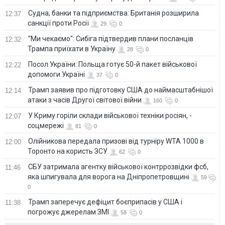
Судна, банки та підприємства: Британія розширила
12:37
санкції проти Росії
29
0
"Ми чекаємо": Сибіга підтвердив плани посланців
12:32
Трампа приїхати в Україну
28
0
Посол України: Польща готує 50-й пакет військової
12:22
допомоги Україні
37
0
Трамп заявив про підготовку США до наймасштабнішої
12:14
атаки з часів Другої світової війни
160
0
У Криму горіли склади військової техніки росіян, -
12:07
соцмережі
81
0
Олійникова передала призові від турніру WTA 1000 в
12:00
Торонто на користь ЗСУ
62
0
СБУ затримала агентку військової контррозвідки фсб,
11:46
яка шпигувала для ворога на Дніпропетровщині
59
0
Трамп заперечує дефіцит боєприпасів у США і
11:38
погрожує джерелам ЗМІ
58
0