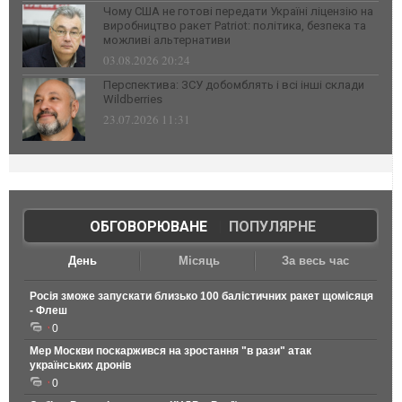
Чому США не готові передати Україні ліцензію на
виробництво ракет Patriot: політика, безпека та
можливі альтернативи
03.08.2026 20:24
Перспектива: ЗСУ добомблять і всі інші склади
Wildberries
23.07.2026 11:31
ОБГОВОРЮВАНЕ
|
ПОПУЛЯРНЕ
День
Місяць
За весь час
Росія зможе запускати близько 100 балістичних ракет щомісяця
- Флеш
0
Мер Москви поскаржився на зростання "в рази" атак
українських дронів
0