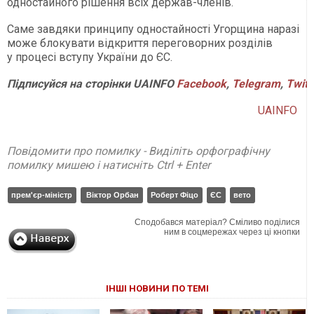
одностайного рішення всіх держав-членів.
Саме завдяки принципу одностайності Угорщина наразі
може блокувати відкриття переговорних розділів
у процесі вступу України до ЄС.
Підписуйся на сторінки UAINFO
Facebook
,
Telegram
,
Twitt
UAINFO
Повідомити про помилку - Виділіть орфографічну
помилку мишею і натисніть Ctrl + Enter
прем'єр-міністр
Віктор Орбан
Роберт Фіцо
ЄС
вето
Сподобався матеріал? Сміливо поділися
ним в соцмережах через ці кнопки
ІНШІ НОВИНИ ПО ТЕМІ