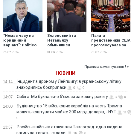
"Немає часу на
Зеленський та
Палата
юридичний
Нетаньяху
представників США
варіант": Politico
обмінялися
проголосувала за
дізналось, чому ЄС
різкими репліками
обмеження
26.02.2026
01.08.2026
23.07.2026
не хоче тиснути на
на похороні Грема,
воєнних
Орбана через його
- WP
повноважень
вето на допомогу
Трампа щодо Ірану
Правила коментування ! »
Україні
НОВИНИ
Інцидент з дроном у Лейпцигу: в українському літаку
14:14
знаходились боєприпаси
0
0
Сибіга: Ми буквально б’ємося за кожну ракету
14:07
3
0
Будівництво 15 військових кораблів на честь Трампа
14:00
можуть коштувати майже 300 млрд доларів, - NYT
11
0
Російські війська атакували Павлоград: одна людина
13:57
загинула, горять склади
16
0