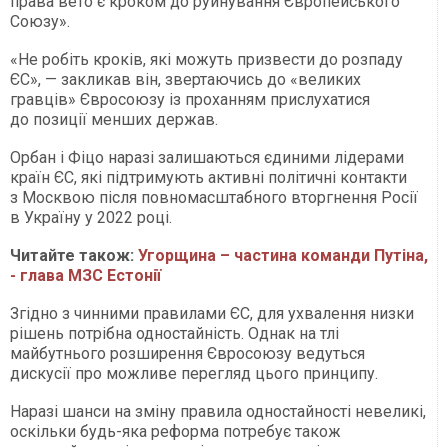
права вето є кроком до руйнування Європейського
Союзу».
«Не робіть кроків, які можуть призвести до розпаду
ЄС», — закликав він, звертаючись до «великих
гравців» Євросоюзу із проханням прислухатися
до позиції менших держав.
Орбан і Фіцо наразі залишаються єдиними лідерами
країн ЄС, які підтримують активні політичні контакти
з Москвою після повномасштабного вторгнення Росії
в Україну у 2022 році.
Читайте також:
Угорщина – частина команди Путіна,
- глава МЗС Естонії
Згідно з чинними правилами ЄС, для ухвалення низки
рішень потрібна одностайність. Однак на тлі
майбутнього розширення Євросоюзу ведуться
дискусії про можливе перегляд цього принципу.
Наразі шанси на зміну правила одностайності невеликі,
оскільки будь-яка реформа потребує також