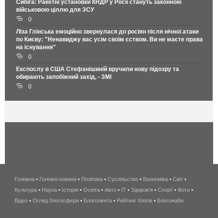
Сибіга: Ракетні установки КНДР у Росії стануть законною
військовою ціллю для ЗСУ
0
Ліза Глінська емоційно звернулася до росіян після нічної атаки
по Києву: "Ненавиджу вас усім своїм єством. Ви не маєте права
на існування"
0
Експослу в США Стефанішиній вручили нову підозру та
обирають запобіжний захід, - ЗМІ
0
Головна
•
Головні новини
•
Політика
•
Суспільство
•
Економіка
беспроводной
•
Світ
•
Культура
•
Наука
•
Історія
•
Освіта
•
Авто
•
IT
•
Здоров'я
интернет
•
Спорт
•
Фото
•
Відео
•
Огляд блогосфери
•
Блоголента
•
Рейтинг блогів
киев
•
Блогожаби
и