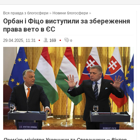
Вся правда з блогосфери
»
Новини блогосфери
»
Орбан і Фіцо виступили за збереження
права вето в ЄС
•
•
29.04.2025, 11:31
169
0
Прем'єр-міністри Угорщини та Словаччини — Віктор