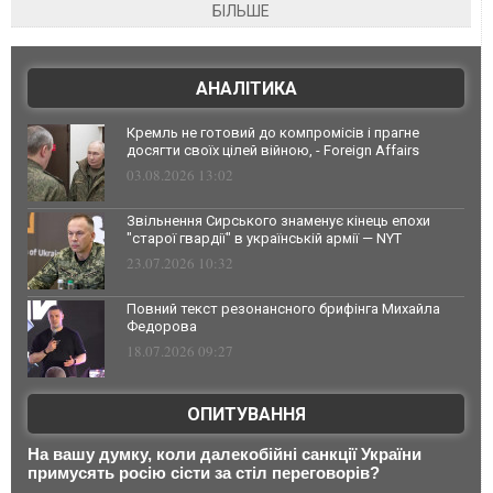
БІЛЬШЕ
АНАЛІТИКА
Кремль не готовий до компромісів і прагне
досягти своїх цілей війною, - Foreign Affairs
03.08.2026 13:02
Звільнення Сирського знаменує кінець епохи
"старої гвардії" в українській армії — NYT
23.07.2026 10:32
Повний текст резонансного брифінга Михайла
Федорова
18.07.2026 09:27
ОПИТУВАННЯ
На вашу думку, коли далекобійні санкції України
примусять росію сісти за стіл переговорів?