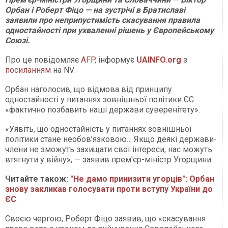
Орбан і Роберт Фіцо — на зустрічі в Братиславі
заявили про неприпустимість скасування правила
одностайності при ухваленні рішень у Європейському
Союзі.
Про це повідомляє
AFP
, інформує
UAINFO
.org
з
посиланням
на NV.
Орбан наголосив, що відмова від принципу
одностайності у питаннях зовнішньої політики ЄС
«фактично позбавить наші держави суверенітету».
«Уявіть, що одностайність у питаннях зовнішньої
політики стане необов’язковою… Якщо деякі держави-
члени не зможуть захищати свої інтереси, нас можуть
втягнути у війну», — заявив прем'єр-міністр Угорщини.
Читайте також:
"Не дамо принизити угорців": Орбан
знову закликав голосувати проти вступу України до
ЄС
Своєю чергою, Роберт Фіцо заявив, що «скасування