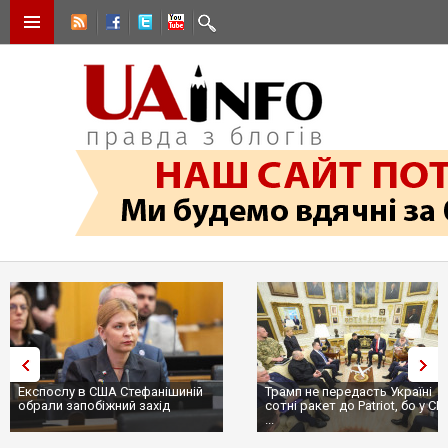
Експослу в США Стефанішиній
Трамп не передасть Україні
обрали запобіжний захід
сотні ракет до Patriot, бо у С
...