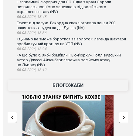
Неприємний сюрприз для ЄС. Одна з країн Європи
виявилась повністю залежною від російського
скрапленого газу (NV)
06.08.2026, 13:48
Ефект від посухи. Рекордна спека оголила понад 200
нацистських суден на дні Дунаю (NV)
06.08.2026, 13:36
«Динамо не зможе боротися за золото»: легенда Шахтаря
зробив гучний прогноз на УПЛ (NV)
06.08.2026, 13:24
«А що було б, якби бомбили Нью-Йорк?». Голлівудський
актор Джессі Айзенберг пережив російську атаку
по Львову (NV)
06.08.2026, 13:12
БЛОГОЖАБИ