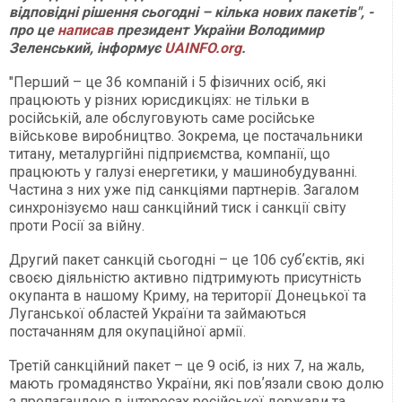
відповідні рішення сьогодні – кілька нових пакетів", -
про це
написав
президент України Володимир
Зеленський, інформує
UAINFO.org
.
"Перший – це 36 компаній і 5 фізичних осіб, які
працюють у різних юрисдикціях: не тільки в
російській, але обслуговують саме російське
військове виробництво. Зокрема, це постачальники
титану, металургійні підприємства, компанії, що
працюють у галузі енергетики, у машинобудуванні.
Частина з них уже під санкціями партнерів. Загалом
синхронізуємо наш санкційний тиск і санкції світу
проти Росії за війну.
Другий пакет санкцій сьогодні – це 106 субʼєктів, які
своєю діяльністю активно підтримують присутність
окупанта в нашому Криму, на території Донецької та
Луганської областей України та займаються
постачанням для окупаційної армії.
Третій санкційний пакет – це 9 осіб, із них 7, на жаль,
мають громадянство України, які повʼязали свою долю
з пропагандою в інтересах російської держави та