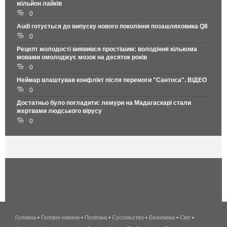
мільйон лайків
0
Audi готується до випуску нового покоління позашляховика Q8
0
Рецепт молодості виявився простішим: володіння кількома
мовами омолоджує мозок на десяток років
0
Неймар влаштував конфлікт після перемоги "Сантоса". ВІДЕО
0
Достатньо було погладити: лемури на Мадагаскарі стали
жертвами людського вірусу
0
Головна
•
Головні новини
•
Політика
•
Суспільство
•
Економіка
беспроводной
•
Світ
•