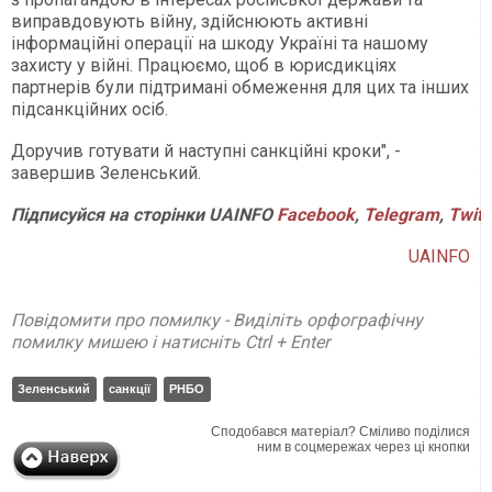
виправдовують війну, здійснюють активні
інформаційні операції на шкоду Україні та нашому
захисту у війні. Працюємо, щоб в юрисдикціях
партнерів були підтримані обмеження для цих та інших
підсанкційних осіб.
Доручив готувати й наступні санкційні кроки", -
завершив Зеленський.
Підписуйся на сторінки UAINFO
Facebook
,
Telegram
,
Twitt
UAINFO
Повідомити про помилку - Виділіть орфографічну
помилку мишею і натисніть Ctrl + Enter
Зеленський
санкції
РНБО
Сподобався матеріал? Сміливо поділися
ним в соцмережах через ці кнопки