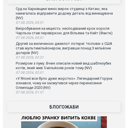
Суд на Харківщині виніс вирок студенці з Китаю, яка
намагалась відправити додому деталь від винищувача
(NV)
07.08.2026, 03:31
Випробування на міцність: несподіваний крок короля
Чарльза став перевіркою для Вільяма та Кейт (Факти)
07.08.2026, 03:01
Другий за величиною джекпот лотереї. Чоловік з США
став мультимільйонером, вигравши понад 3 мільйони
доларів (NV)
07.08.2026, 02:31
Розміром з пуму. Вчені описали новий вид шаблезубих
котів, який жив 5 мільйонів років тому (NV)
07.08.2026, 02:01
«У Японії все було дуже жорстко». Легендарний Горуна
зізнався, чому не засмутився через перенесення
Олімпіади-2020 (NV)
07.08.2026, 01:31
БЛОГОЖАБИ