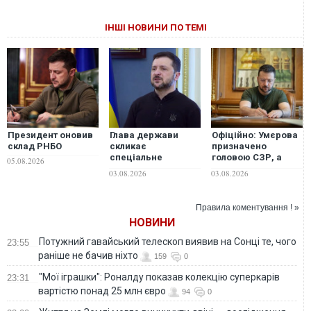
ІНШІ НОВИНИ ПО ТЕМІ
Президент оновив
Глава держави
Офіційно: Умєрова
склад РНБО
скликає
призначено
спеціальне
головою СЗР, а
05.08.2026
засідання РНБО:
Клименка -
03.08.2026
03.08.2026
перевірятимуть
секретарем РНБО
плани стійкості
Правила коментування ! »
НОВИНИ
Потужний гавайський телескоп виявив на Сонці те, чого
23:55
раніше не бачив ніхто
159
0
"Мої іграшки": Роналду показав колекцію суперкарів
23:31
вартістю понад 25 млн євро
94
0