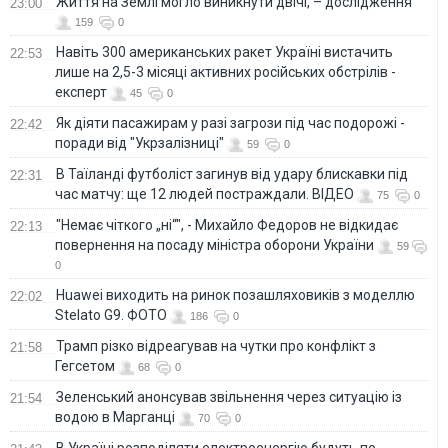
Життя на Землі могло виникнути двічі, – дослідження
23:00
159
0
Навіть 300 американських ракет Україні вистачить
22:53
лише на 2,5-3 місяці активних російських обстрілів -
експерт
45
0
Як діяти пасажирам у разі загрози під час подорожі -
22:42
поради від "Укрзалізниці"
59
0
В Таїланді футболіст загинув від удару блискавки під
22:31
час матчу: ще 12 людей постраждали. ВІДЕО
75
0
"Немає чіткого „ні“", - Михайло Федоров не відкидає
22:13
повернення на посаду міністра оборони України
59
0
Huawei виходить на ринок позашляховиків з моделлю
22:02
Stelato G9. ФОТО
186
0
Трамп різко відреагував на чутки про конфлікт з
21:58
Гегсетом
68
0
Зеленський анонсував звільнення через ситуацію із
21:54
водою в Марганці
70
0
В Україні розподіляти електроенергію будуть по-