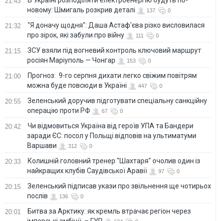
21:43
новому: Шмигаль розкрив деталі
137
0
"Я доначу щодня": Даша Астаф'єва різко висловилася
21:32
про зірок, які забули про війну
111
0
ЗСУ взяли під вогневий контроль ключовий маршрут
21:15
росіян Маріуполь — Чонгар
153
0
Прогноз: 9-го серпня дихати легко свіжим повітрям
21:00
можна буде повсюди в Україні
447
0
Зеленський доручив підготувати спеціальну санкційну
20:55
операцію проти РФ
67
0
Чи відмовиться Україна від героїв УПА та Бандери
20:42
заради ЄС: посол у Польщі відповів на ультиматуми
Варшави
312
0
Колишній головний тренер "Шахтаря" очолив один із
20:33
найкращих клубів Саудівської Аравії
97
0
Зеленський підписав укази про звільнення ще чотирьох
20:15
послів
136
0
Битва за Арктику: як кремль втрачає регіон через
20:01
імперські амбіції, – ГУР