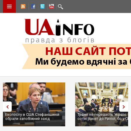
Експослу в США Стефанішиній
Трамп не передасть Україні
обрали запобіжний захід
сотні ракет до Patriot, бо у С
...