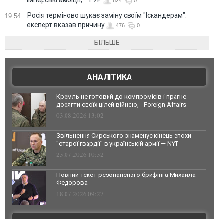
624
0
Росія терміново шукає заміну своїм "Іскандерам":
19:54
експерт вказав причину
476
0
БІЛЬШЕ
АНАЛІТИКА
Кремль не готовий до компромісів і прагне
досягти своїх цілей війною, - Foreign Affairs
03.08.2026 13:02
Звільнення Сирського знаменує кінець епохи
"старої гвардії" в українській армії — NYT
23.07.2026 10:32
Повний текст резонансного брифінга Михайла
Федорова
18.07.2026 09:27