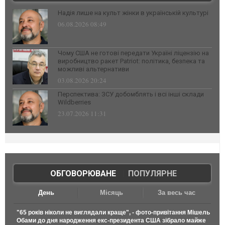
Надія лише на культ жінки в українській культурі
06.08.2026 08:49
Чому США не готові передати Україні ліцензію на
виробництво ракет Patriot: політика, безпека та
можливі альтернативи
03.08.2026 20:24
Перспектива: ЗСУ добомблять і всі інші склади
Wildberries
23.07.2026 11:31
ОБГОВОРЮВАНЕ
|
ПОПУЛЯРНЕ
День
Місяць
За весь час
"65 років ніколи не виглядали краще", - фото-привітання Мішель
Обами до дня народження екс-президента США зібрало майже