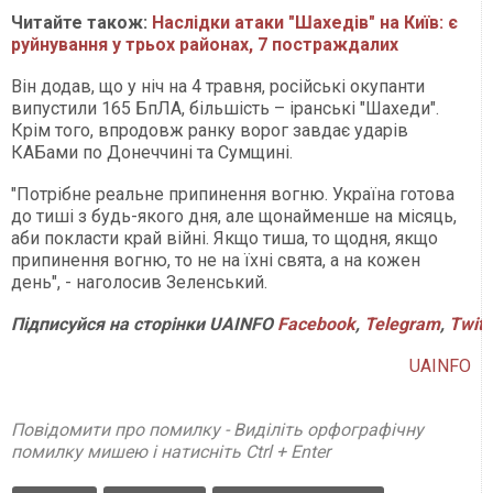
Читайте також:
Наслідки атаки "Шахедів" на Київ: є
руйнування у трьох районах, 7 постраждалих
Він додав, що у ніч на 4 травня, російські окупанти
випустили 165 БпЛА, більшість – іранські "Шахеди".
Крім того, впродовж ранку ворог завдає ударів
КАБами по Донеччині та Сумщині.
"Потрібне реальне припинення вогню. Україна готова
до тиші з будь-якого дня, але щонайменше на місяць,
аби покласти край війні. Якщо тиша, то щодня, якщо
припинення вогню, то не на їхні свята, а на кожен
день", - наголосив Зеленський.
Підписуйся
на
сторінки
UAINFO
Facebook
,
Telegram
,
Twitt
UAINFO
Повідомити про помилку - Виділіть орфографічну
помилку мишею і натисніть Ctrl + Enter