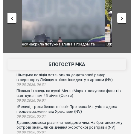
дом та
Вже вивели на тести: Ferrari готує оновлення
Вийшов тре
позашляховика Purosangue. ВІДЕО
фільму "Аф
БЛОГОСТРІЧКА
Німецька поліція встановила додатковий радар
в аеропорту Лейпцига після інциденту з дроном (NV)
09.08.2026, 06:31
Піжама і танець на кухні: Меган Маркл шокувала фанатів
святкуванням 45-річчя (Факти)
09.08.2026, 06:01
«Великі, трохи бешкетні очі». Тренерка Магучіх згадала
перше враження від Ярослави (NV)
09.08.2026, 05:31
Давньоримська різанина невідомо чим. На британському
острові знайшли свідчення жорстокої розправи (NV)
09.08.2026, 05:01