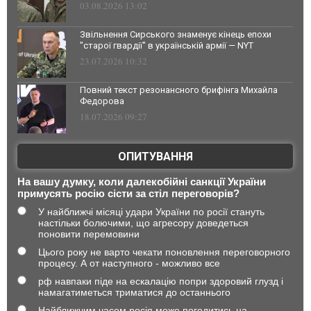
03.08.2026 13:02
Звільнення Сирського знаменує кінець епохи
"старої гвардії" в українській армії — NYT
23.07.2026 10:32
Повний текст резонансного брифінга Михайла
Федорова
18.07.2026 09:27
ОПИТУВАННЯ
На вашу думку, коли далекобійні санкції України
примусять росію сісти за стіл переговорів?
У найближчі місяці удари України по росії стануть
настільки болючими, що агресору доведеться
поновити перемовини
Цього року не варто чекати поновлення переговорного
процесу. А от наступного - можливо все
рф навпаки піде на ескалацію попри здоровий глузд і
намагатиметься триматися до останнього
Найближчим часом росія може погодитись на