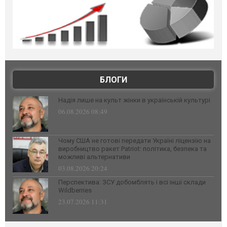
БЛОГИ
Надія лише на культ жінки в українській культурі
06.08.2026 08:49
Чому США не готові передати Україні ліцензію на
виробництво ракет Patriot: політика, безпека та
можливі альтернативи
03.08.2026 20:24
Перспектива: ЗСУ добомблять і всі інші склади
Wildberries
23.07.2026 11:31