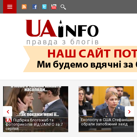
Експослу в США Стефанішині
Підбірка блогожаб та
обрали запобіжний захід
фотоприколів від UAINFO за 7
серпня