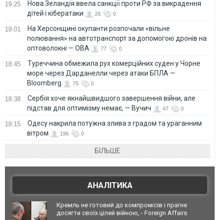
Нова Зеландія ввела санкції проти РФ за викрадення
19:25
дітей і кібератаки
26
0
На Херсонщині окупанти розпочали «вільне
19:01
полювання» на автотранспорт за допомогою дронів на
оптоволокні — ОВА
77
0
Туреччина обмежила рух комерційних суден у Чорне
18:45
море через Дарданелли через атаки БПЛА —
Bloomberg
75
0
Сербія хоче якнайшвидшого завершення війни, але
18:38
підстав для оптимізму немає, — Вучич
47
0
Одесу накрила потужна злива з градом та ураганним
18:15
вітром
196
0
БІЛЬШЕ
АНАЛІТИКА
Кремль не готовий до компромісів і прагне
досягти своїх цілей війною, - Foreign Affairs