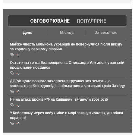
ОБГОВОРЮВАНЕ
|
ПОПУЛЯРНЕ
День
Місяць
За весь час
Майже чверть мільйона українців не повернулися після виїзду
за кордон у першому півріччі
0
Остаточна точка без повернень: Олександр Усік анонсував свій
прощальний поєдинок
0
Дії РФ щодо повного захоплення грузинських земель не
залишаться без відповіді - спільна заява чотирьох країн Заходу
0
Нічна атака дронів РФ на Київщину: загинули троє осіб
0
У Коблевому через вибух міни в морі загинув чоловік, дві жінки
поранені
0