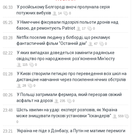
У російському Бєлгороді вночі пролунала серія
06:33
потужних вибухів
14
0
У Німеччині фіксували підозрілі польоти дронів над
05:25
базою, де ремонтують Patriot
17
0
Netflix поселив людину у білборді, що рекламує
03:28
фантастичний фільм "Останній дім"
47
0
У яких випадках доведеться замінити радянське
02:22
свідоцтво про народження: роз'яснення Мін'юсту
115
0
У Києві створили петицію про переведення всіх шкіл на
01:28
дистанціне навчання через посилення нічних обстрілів
28
0
У Польщі затримали фермера, який переорав свіжий
00:26
асфальт на дорозі
235
0
Шість хвилин на удар: експерт розповів, як Україна
23:48
може знищувати пускові установки "Іскандерів"
559
0
Україна не піде з Донбасу, а Путін не матиме перемоги
23:21