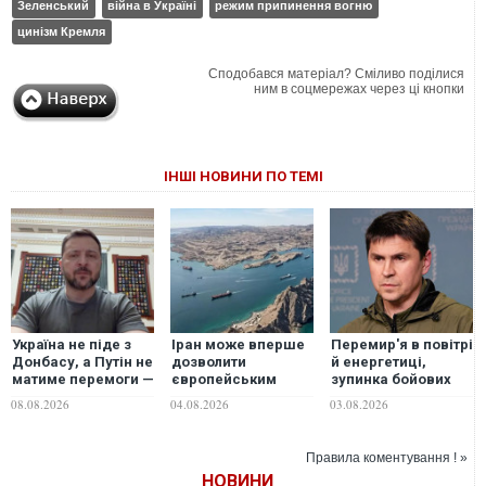
Зеленський
війна в Україні
режим припинення вогню
цинізм Кремля
Сподобався матеріал? Сміливо поділися
ним в соцмережах через ці кнопки
ІНШІ НОВИНИ ПО ТЕМІ
Україна не піде з
Іран може вперше
Перемир'я в повітрі
Донбасу, а Путін не
дозволити
й енергетиці,
матиме перемоги —
європейським
зупинка бойових
Зеленський про
країнам
дій по лінії фронту:
08.08.2026
04.08.2026
03.08.2026
ситуацію на фронті
розмінувати
радник
та гарантії США
Ормузьку протоку
Зеленського
— Bloomberg
розкрив мирні
Правила коментування ! »
пропозиції для
НОВИНИ
Росії