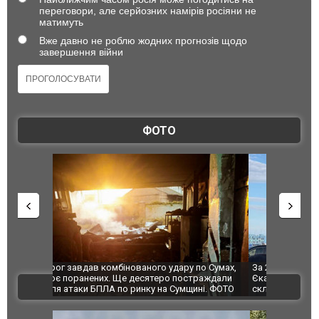
переговори, але серйозних намірів росіяни не
матимуть
Вже давно не роблю жодних прогнозів щодо
завершення війни
ФОТО
по Сумах,
За 2000 кілометрів від кордону з Україною: в
"Мої іграш
траждали
Єкатеринбурзі після атаки дронів загорівся
суперкарів
ВІДЕО
ині. ФОТО
склад Wildberries. ФОТО. ВІДЕО