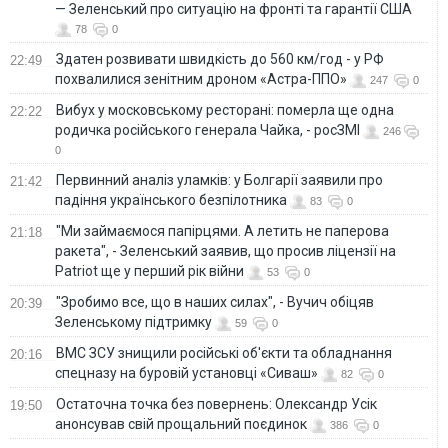
— Зеленський про ситуацію на фронті та гарантії США
78
0
Здатен розвивати швидкість до 560 км/год - у РФ
22:49
похвалилися зенітним дроном «Астра-ППО»
247
0
Вибух у московському ресторані: померла ще одна
22:22
родичка російського генерала Чайка, - росЗМІ
246
0
Первинний аналіз уламків: у Болгарії заявили про
21:42
падіння українського безпілотника
83
0
"Ми займаємося папірцями. А летить не паперова
21:18
ракета", - Зеленський заявив, що просив ліцензії на
Patriot ще у перший рік війни
53
0
"Зробимо все, що в наших силах", - Вучич обіцяв
20:39
Зеленському підтримку
59
0
ВМС ЗСУ знищили російські об'єкти та обладнання
20:16
спецназу на буровій установці «Сиваш»
82
0
Остаточна точка без повернень: Олександр Усік
19:50
анонсував свій прощальний поєдинок
386
0