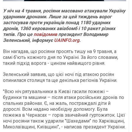
У ніч на 4 травня, росіяни масовано атакували Україну
ударними дронами. Лише за цей тиждень ворог
застосував проти українців понад 1180 ударних
дронів, 1360 керованих авіабомб і 10 ракет різних
типів. Про це
повідомив
президент Володимир
Зеленський, інформує
UAINFO.org
.
Він нагадав, що росіяни просять тишу на 9 травня, а
самі б’ють кожного дня по Україні. За його словами,
такий підхід ворога - цинізм найвищого рівня.
Зеленський заявив, що цієї ночі під атакою росіян
опинилася столиця та ще декілька регіонів України.
"Всю ніч рятувальники в Києві гасили пожежі –
будинки та машини – після атаки російських дронів по
спальних районах. Є, на жаль, постраждалі діти й
дорослі. Всім надано необхідну допомогу. Була
пожежа в Черкасах – горів звичайний гуртожиток. Цієї
ночі росіяни також ударили "Шахедами" по Харківщині,
Миколаївщині, Київщині", - написав президент України.