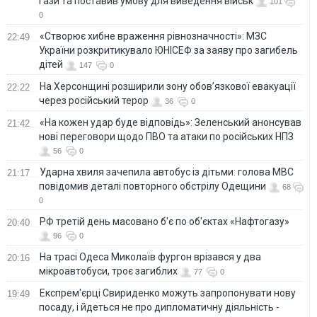
Гази та поставив умову для виведення військ
101
0
«Створює хибне враження рівнозначності»: МЗС
22:49
України розкритикувало ЮНІСЕФ за заяву про загибель
дітей
147
0
На Херсонщині розширили зону обов’язкової евакуації
22:22
через російський терор
36
0
«На кожен удар буде відповідь»: Зеленський анонсував
21:42
нові переговори щодо ПВО та атаки по російських НПЗ
56
0
Ударна хвиля зачепила автобус із дітьми: голова МВС
21:17
повідомив деталі повторного обстрілу Одещини
68
0
РФ третій день масовано б'є по об'єктах «Нафтогазу»
20:40
96
0
На трасі Одеса Миколаїв фургон врізався у два
20:16
мікроавтобуси, троє загиблих
77
0
Експрем'єрці Свириденко можуть запропонувати нову
19:49
посаду, і йдеться не про дипломатичну діяльність -