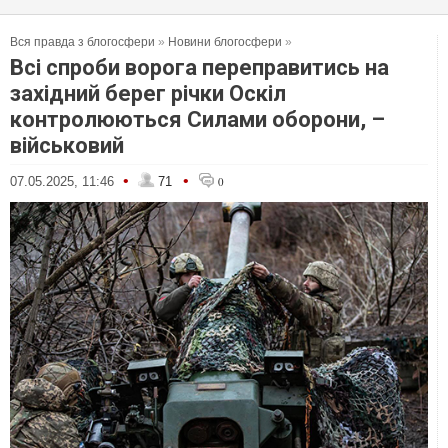
Вся правда з блогосфери
»
Новини блогосфери
»
Всі спроби ворога переправитись на
західний берег річки Оскіл
контролюються Силами оборони, –
військовий
•
•
07.05.2025, 11:46
71
0