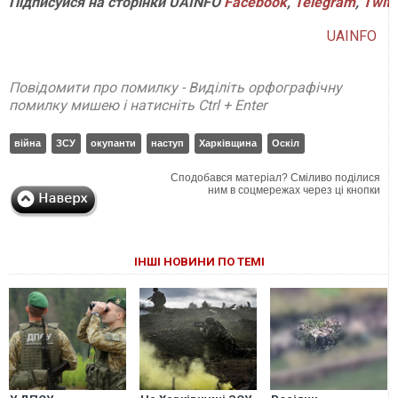
Підписуйся на сторінки UAINFO
Facebook
,
Telegram
,
Twitt
UAINFO
Повідомити про помилку - Виділіть орфографічну
помилку мишею і натисніть Ctrl + Enter
війна
ЗСУ
окупанти
наступ
Харківщина
Оскіл
Сподобався матеріал? Сміливо поділися
ним в соцмережах через ці кнопки
ІНШІ НОВИНИ ПО ТЕМІ