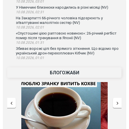
10.08.2026, 03:01
У Німеччині близнюки народились в різні місяці (NV)
10.08.2026, 02:31
На Закарпатті 66-річного чоловіка підозрюють у
зґвалтуванні малолітніх сестер (NV)
10.08.2026, 02:01
«Спустошені цією раптовою новиною»: 26-річний регбіст
помер після тренування в Японії (NV)
10.08.2026, 01:31
Збиває ворожі цілі без прямого зіткнення. Що відомо про
український дрон-перехоплювач Кібчик (NV)
10.08.2026, 01:01
БЛОГОЖАБИ