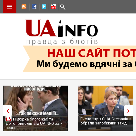
Експослу в США Стефанішині
Підбірка блогожаб та
обрали запобіжний захід
фотоприколів від UAINFO за 7
серпня