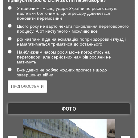
примусять росію сісти за стіл переговорів?
У найближчі місяці удари України по росії стануть
настільки болючими, що агресору доведеться
поновити перемовини
Цього року не варто чекати поновлення переговорного
процесу. А от наступного - можливо все
рф навпаки піде на ескалацію попри здоровий глузд і
намагатиметься триматися до останнього
Найближчим часом росія може погодитись на
переговори, але серйозних намірів росіяни не
матимуть
Вже давно не роблю жодних прогнозів щодо
завершення війни
ФОТО