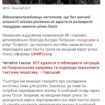
Фото: Генштаб ЗСУ
Військовослужбовець наголосив, що без значної
кількості техніки росіянам не вдасться розширити
плацдарм навколо річки Оскіл.
Начальник відділення комунікацій 48-ї окремої
артилерійської бригади Богдан Петренко
повідомив
в
етері "Еспресо", що окупанти постійно намагаються
перекидати малі піхотні групи на західний берег річки
Оскіл, інформує
UAINFO.org
.
Читайте також:
ЗСУ вдалося стабілізувати ситуацію
на Покровському напрямку та подекуди перехопити
тактичну ініціативу, – Сирський
"Сьогодні ми можемо говорити про ускладнену
логістику саме для росіян. Оскільки, це саме їм
потрібно переправляти техніку й особовий склад через
річку Оскіл. Зокрема, на західний берег річки. Їм
доводиться навіть переправляти їхні малі піхотні групи.
Ці спроби окупантів переправити техніку й особовий