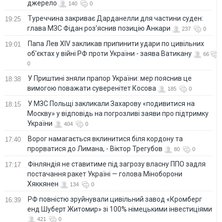
джерело
140
0
Туреччина закриває Дарданелли для частини суден:
19:25
глава МЗС Фідан роз'яснив позицію Анкари
237
0
Папа Лев XIV закликав припинити удари по цивільних
19:01
об'єктах у війні РФ проти України - заява Ватикану
66
0
У Приштині зняли прапор України: мер пояснив це
18:38
вимогою поважати суверенітет Косова
185
0
У МЗС Польщі закликали Захарову «подивитися на
18:15
Москву» у відповідь на погрозливі заяви про підтримку
України
404
0
Ворог намагається вклинитися біля кордону та
17:40
прорватися до Лимана, - Віктор Трегубов
80
0
Фінляндія не ставитиме під загрозу власну ППО задля
17:17
постачання ракет Україні — голова Міноборони
Хяккянен
134
0
РФ повністю зруйнували цивільний завод «Кромберг
16:39
енд Шуберт Житомир» зі 100% німецькими інвестиціями
421
0